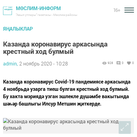
МӨСЛИМ-ИНФОРМ
16+
"Авыл утлары" газетасы - Мөслим районы
ЯҢАЛЫКЛАР
Казанда коронавирус аркасында
крестный ход булмый
admin,
2 ноябрь 2020 - 10:28
928
0
0
Казанда коронавирус Covid-19 пандемиясе аркасында
4 ноябрьдә узарга тиеш булган крестный ход булмый.
Бу хакта мэриядә узган эшлекле дүшәмбе вакытында
шәһәр башлыгы Илсур Метшин җиткерде.