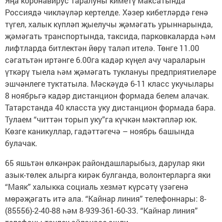
Яңа коронавирус таралуны киметү максатында
Россиядә чикләүләр кертелде. Хәзер кибетләрдә генә
түгел, халык күпләп җыелучы җәмәгать урыннарында,
җәмәгать транспортында, таксида, парковкаларда һәм
лифтларда битлектән йөрү таләп ителә. Төнге 11.00
сәгатьтән иртәнге 6.00га кадәр күңел ачу чараларын
үткәрү тыела һәм җәмәгать туклануы предприятиеләре
эшчәнлеге туктатыла. Мәскәүдә 6-11 класс укучылары
8 ноябрьгә кадәр дистанцион формада белем алачак.
Татарстанда 40 класста уку дистанцион формада бара.
Тулаем “читтән торып уку”га күчкән мәктәпләр юк.
Көзге каникуллар, гадәттәгечә – ноябрь башында
булачак.
65 яшьтән өлкәнрәк райондашларыбыз, дарулар яки
азык-төлек алырга кирәк булганда, волонтерларга яки
“Маяк” халыкка социаль хезмәт күрсәтү үзәгенә
мөрәҗәгать итә ала. “Кайнар линия” телефоннары: 8-
(85556)-2-40-88 һәм 8-939-361-60-33. “Кайнар линия”