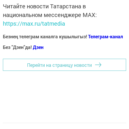
Читайте новости Татарстана в
национальном мессенджере MАХ:
https://max.ru/tatmedia
Безнең телеграм каналга кушылыгыз!
Телеграм-канал
Без "Дзен"да!
Д
зен
Перейти на страницу новости