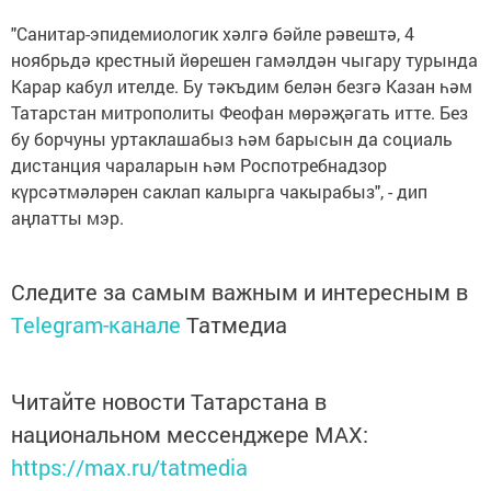
"Санитар-эпидемиологик хәлгә бәйле рәвештә, 4
ноябрьдә крестный йөрешен гамәлдән чыгару турында
Карар кабул ителде. Бу тәкъдим белән безгә Казан һәм
Татарстан митрополиты Феофан мөрәҗәгать итте. Без
бу борчуны уртаклашабыз һәм барысын да социаль
дистанция чараларын һәм Роспотребнадзор
күрсәтмәләрен саклап калырга чакырабыз", - дип
аңлатты мэр.
Следите за самым важным и интересным в
Telegram-канале
Татмедиа
Читайте новости Татарстана в
национальном мессенджере MАХ:
https://max.ru/tatmedia