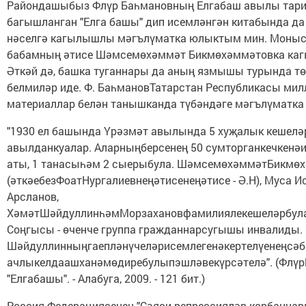
Райондашыбыз Флүр Баһмановның Елгабаш авылы тар
багышланган "Елга башы" дип исемләнгән китабында да
нәселгә кагылышлы мәгълүматка юлыктым мин. Монысы
бабамның әтисе Шәмсемөхәммәт Бикмөхәммәтовка ка
Әткәй дә, башка туганнары да аның язмышы турында тө
белмиләр иде. Ф. БаһмановТатарстан Республикасы ми
материаллар белән танышканда түбәндәге мәгълүматка 
"1930 ел башында Үрәзмәт авылында 5 хуҗалык кешелә
авылданкуалар. Аларныңберсенең 50 сумторганкечкенәи
аты, 1 танасыһәм 2 сыерыбула. ШәмсемөхәммәтБикмө
(әткәебезФоатНургалиевнеңәтисенеңәтисе - Ә.Н), Муса И
Арсланов,
ХәмәтШәйдуллинһәмМорзахановфамилиялекешеләрбула
Соңгысы - өченче группа гражданнарсугышы инвалиды.
Шәйдуллинныңгаепләнүчеләрисемлегенәкертелүенеңсәб
ачлыкелдаашханәмөдиребулыпэшләвекүрсәтелә". (Флүр
"Елгабашы". - Алабуга, 2009. - 121 бит.)
Россия Федерациясенең "Сәяси репрессияләр корбанна