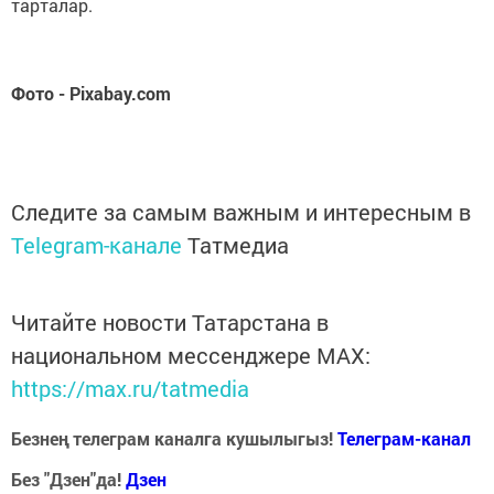
тарталар.
Фото - Pixabay.com
Следите за самым важным и интересным в
Telegram-канале
Татмедиа
Читайте новости Татарстана в
национальном мессенджере MАХ:
https://max.ru/tatmedia
Безнең телеграм каналга кушылыгыз!
Телеграм-канал
Без "Дзен"да!
Д
зен