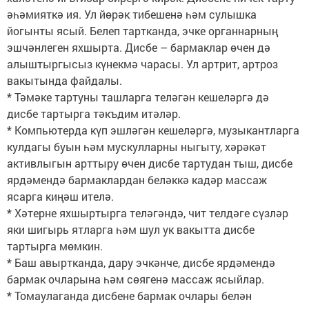
әһәмияткә ия. Ул йөрәк тибешенә һәм сулышка
йогынты ясый. Белеп тартканда, эчке органнарның
эшчәнлеген яхшырта. Дисбе – бармаклар өчен дә
алыштыргысыз күнекмә чарасы. Ул артрит, артроз
вакытында файдалы.
* Тәмәке тартуны ташларга теләгән кешеләргә дә
дисбе тартырга тәкъдим итәләр.
* Компьютерда күп эшләгән кешеләргә, музыкантларга
кулдагы буын һәм мускулларны ныгыту, хәрәкәт
активлыгын арттыру өчен дисбе тартудан тыш, дисбе
ярдәмендә бармаклардан беләккә кадәр массаж
ясарга киңәш ителә.
* Хәтерне яхшыртырга теләгәндә, чит телдәге сүзләр
яки шигырь ятларга һәм шул ук вакытта дисбе
тартырга мөмкин.
* Баш авыртканда, дару эчкәнче, дисбе ярдәмендә
бармак очларына һәм сөягенә массаж ясыйлар.
* Томаулаганда дисбене бармак очлары белән