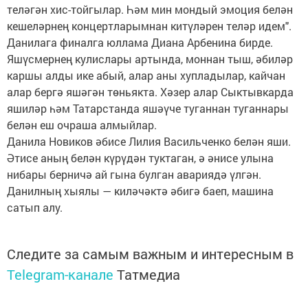
теләгән хис-тойгылар. Һәм мин мондый эмоция белән
кешеләрнең концертларымнан китүләрен теләр идем".
Данилага финалга юллама Диана Арбенина бирде.
Яшүсмернең кулислары артында, моннан тыш, әбиләр
каршы алды ике абый, алар аны хупладылар, кайчан
алар бергә яшәгән төньякта. Хәзер алар Сыктывкарда
яшиләр һәм Татарстанда яшәүче туганнан туганнары
белән еш очраша алмыйлар.
Данила Новиков әбисе Лилия Васильченко белән яши.
Әтисе аның белән күрүдән туктаган, ә әнисе улына
нибары берничә ай гына булган авариядә үлгән.
Данилның хыялы — киләчәктә әбигә баеп, машина
сатып алу.
Следите за самым важным и интересным в
Telegram-канале
Татмедиа