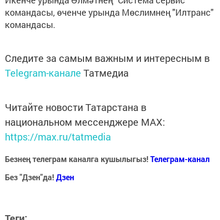
Икенче урында Әлмәтнең "Система сервис"
командасы, өченче урында Мөслимнең "Илтранс"
командасы.
Следите за самым важным и интересным в
Telegram-канале
Татмедиа
Читайте новости Татарстана в
национальном мессенджере MАХ:
https://max.ru/tatmedia
Безнең телеграм каналга кушылыгыз!
Телеграм-канал
Без "Дзен"да!
Д
зен
Теги: