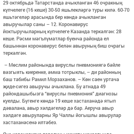
29 октябрьдә Татарстанда ачыкланган 46 очракның
күпчелеге (16 кеше) 30-50 яшьлекләргә туры килә. 60-70
яшьтәгеләр арасында бер көндә ачыкланган
авыручылар саны – 12. Коронавирус
йоктыручыларның күпчелеге Казанда теркәлгән: 28
кеше. Рәсми мәгълүматлар буенча районда ел
башыннан коронавирус белән авыруның биш очрагы
теркәлгән.
– Мөслим районында вируслы пневмониягә бәйле
вәзгыять киеренке, әмма тотрыклы, – ди районның
баш табибы Рамил Морзаханов. – Көн саен уртача
җиде-сигез авыручы ачыклана. Бу атнада 49
райондашыбызга “вируслы пневмония” диагнозы
куелды. Бүгенге көндә 19 кеше хастаханәдә ятып
дәвалана, авыр хәлдәгеләр дә бар. Аеруча авыр
хәлдәге авыруларны Яр Чаллы йогышлы авырулар
хастаханәсенә илтәбез.