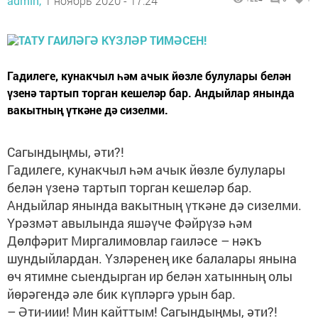
admin,
1 ноябрь 2020 - 17:24
Гадилеге, кунакчыл һәм ачык йөзле булулары белән
үзенә тартып торган кешеләр бар. Андыйлар янында
вакытның үткәне дә сизелми.
Сагындыңмы, әти?!
Гадилеге, кунакчыл һәм ачык йөзле булулары
белән үзенә тартып торган кешеләр бар.
Андыйлар янында вакытның үткәне дә сизелми.
Үрәзмәт авылында яшәүче Фәйрүзә һәм
Дөлфәрит Миргалимовлар гаиләсе – нәкъ
шундыйлардан. Үзләренең ике балалары янына
өч ятимне сыендырган ир белән хатынның олы
йөрәгендә әле бик күпләргә урын бар.
– Әти-иии! Мин кайттым! Сагындыңмы, әти?!