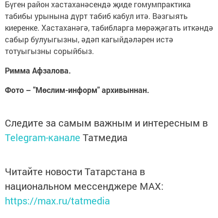
Бүген район хастаханәсендә җиде гомумпрактика
табибы урынына дүрт табиб кабул итә. Вәзгыять
киеренке. Хастаханәгә, табибларга мөрәҗәгать иткәндә
сабыр булуыгызны, әдәп кагыйдәләрен истә
тотуыгызны сорыйбыз.
Римма Афзалова.
Фото – "Мөслим-информ" архивыннан.
Следите за самым важным и интересным в
Telegram-канале
Татмедиа
Читайте новости Татарстана в
национальном мессенджере MАХ:
https://max.ru/tatmedia