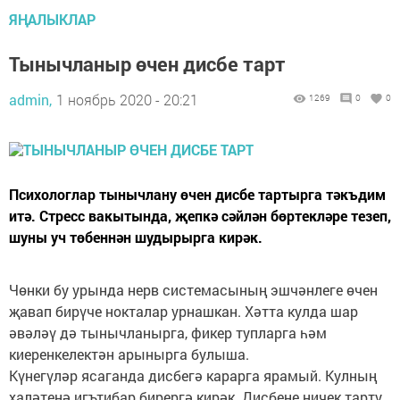
ЯҢАЛЫКЛАР
Тынычланыр өчен дисбе тарт
admin,
1 ноябрь 2020 - 20:21
1269
0
0
Психологлар тынычлану өчен дисбе тартырга тәкъдим
итә. Стресс вакытында, җепкә сәйлән бөртекләре тезеп,
шуны уч төбеннән шудырырга кирәк.
Чөнки бу урында нерв системасының эшчәнлеге өчен
җавап бирүче нокталар урнашкан. Хәтта кулда шар
әвәләү дә тынычланырга, фикер тупларга һәм
киеренкелектән арынырга булыша.
Күнегүләр ясаганда дисбегә карарга ярамый. Кулның
халәтенә игътибар бирергә кирәк. Дисбене ничек тарту