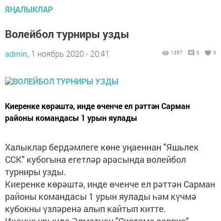
ЯҢАЛЫКЛАР
Волейбол турниры узды
admin,
1 ноябрь 2020 - 20:41
1357
0
0
Киеренке көрәштә, инде өченче ел рәттән Сарман
районы командасы 1 урын яулады
Халыклар бердәмлеге көне уңаеннан "Яшьлек
ССК" кубогына егетләр арасында волейбол
турниры узды.
Киеренке көрәштә, инде өченче ел рәттән Сарман
районы командасы 1 урын яулады һәм күчмә
кубокны үзләренә алып кайтып китте.