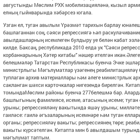
августынды Мөслим РХК мобилизацияләнә, кызыл армия
елның гыйнварында хәбәрсез югала.
Узган ел, туган авылым Үрәзмәт тарихын барлау юнәле
башлаганнан соң, сәяси репрессиягә һәп раскулачивани
авылдашларның исемлеген булдыру уе белән кабат эзлә
килде. Баксаң, республикада 2010 елда ук "Сәяси репрес
корбаннарының Хәтер китабы" нәшер ителгән икән.Әлеге
белешмәләр Татарстан Республикасы буенча Эчке эшлә
министрлыгы Мәгълүматлар үзәгенең реабилитацияләү 
туплаган архив материаллары һәм әлеге министрлык а
сакланган шәхси карточкалар нигезендә бирелгән. Китап
томындаМөслим районы буенча 277белешмә бар. Алард
башлыгының фамилиясе, исеме, атасының исеме; туган 
урыны; репрессияләнү вакытында яшәү урыны; милләте
гаиләсе: гаилә әгъзаларының исемнәре һәм туган еллар
органы; репрессияләү вакыты; репрессиянең төре; реаб
вакыты күрсәтелгән. Китапта мин 6 авылдашым турынд
мәгълүмат таптым.