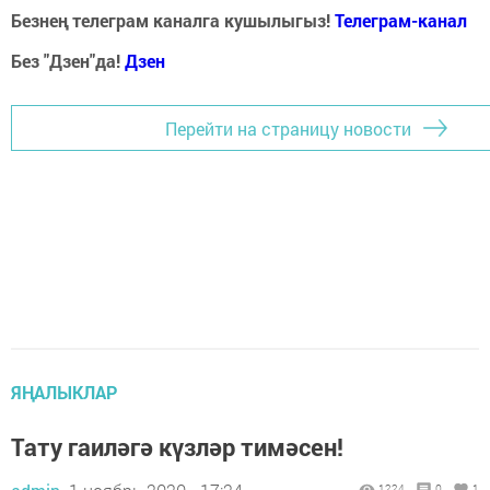
Безнең телеграм каналга кушылыгыз!
Телеграм-канал
Без "Дзен"да!
Д
зен
Перейти на страницу новости
ЯҢАЛЫКЛАР
Тату гаиләгә күзләр тимәсен!
1224
0
1