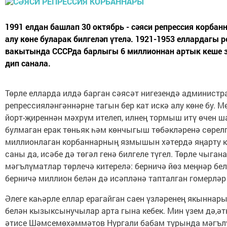
1991 елдан башлап 30 октябрь - сәяси репрессия корбан
алу көне буларак билгеләп үтелә. 1921-1953 еллардагы 
вакытында СССРда барлыгы 6 миллионнан артык кеше з
дип санала.
Төрле елларда илдә барган сәясәт нигезендә администр
репрессияләнгәннәрне тагын бер кат искә алу көне бу. М
йорт-җиреннән мәхрүм ителеп, илнең тормыш итү өчен ш
булмаган ерак төньяк һәм көнчыгыш төбәкләренә сөрел
миллионлаган корбаннарның язмышын хәтердә яңарту к
саны да, исәбе дә төгәл генә билгеле түгел. Төрле чыган
мәгълүматлар төрлечә китерелә: берничә йөз меңнәр бел
берничә миллион белән дә исәпләнә тапталган гомерләр
Әлеге каһәрле еллар ерагайган саен үзләренең якынн
белән кызыксынучылар арта гына кебек. Мин үзем дә,ә
әтисе Шәмсемөхәммәтов Нургали бабам турында мәгъл