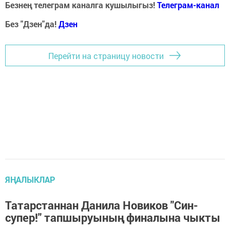
Безнең телеграм каналга кушылыгыз!
Телеграм-канал
Без "Дзен"да!
Д
зен
Перейти на страницу новости
ЯҢАЛЫКЛАР
Татарстаннан Данила Новиков "Син-
супер!" тапшыруының финалына чыкты