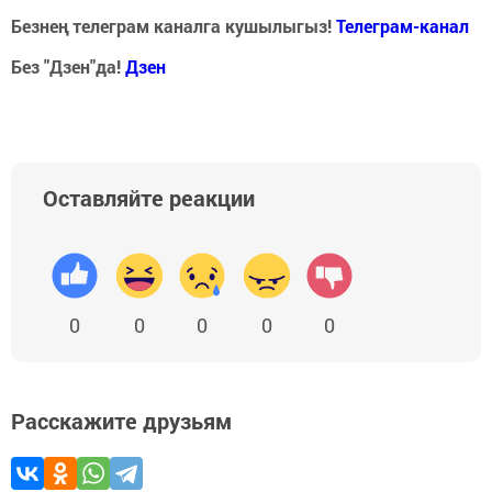
Безнең телеграм каналга кушылыгыз!
Телеграм-канал
Без "Дзен"да!
Д
зен
Оставляйте реакции
0
0
0
0
0
Расскажите друзьям