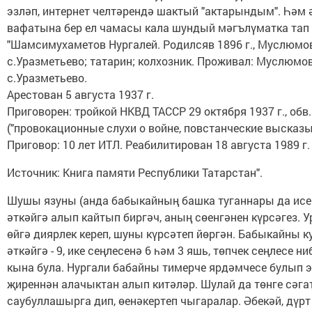
эзләп, интернет челтәрендә шактый "актарындым". Һәм 
вафатына бер ел чамасы кала шундый мәгълүматка тап
"Шамсимухаметов Нургалей. Родилсяв 1896 г., Муслюмов
с.Уразметьево; татарин; колхозник. Проживал: Муслюмов
с.Уразметьево.
Арестован 5 августа 1937 г.
Приговорен: тройкой НКВД ТАССР 29 октября 1937 г., обв.:
("провокационные слухи о войне, повстанческие высказы
Приговор: 10 лет ИТЛ. Реабилитирован 18 августа 1989 г.
Источник: Книга памяти Республики Татарстан".
Шушы язуны (анда бабыкайның башка туганнары да исе
әткәйгә алып кайтып биргәч, аның сөенгәнен күрсәгез. 
өйгә диярлек кереп, шуны күрсәтеп йөргән. Бабыкайны к
әткәйгә - 9, ике сеңлесенә 6 һәм 3 яшь, төпчек сеңлесе н
кына була. Нургали бабайны тимерче ярдәмчесе булып 
җиреннән алачыктан алып китәләр. Шулай да төнге сәгат
саубуллашырга дип, өенәкертеп чыгаралар. Әбекәй, дүр