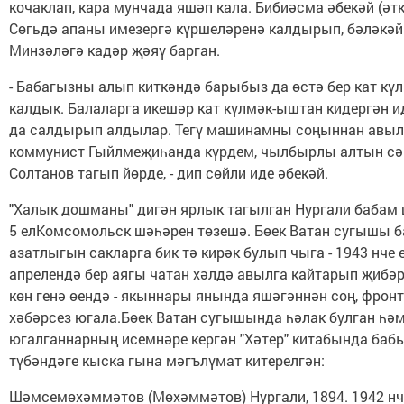
кочаклап, кара мунчада яшәп кала. Бибиәсма әбекәй (әтк
Сөгьдә апаны имезергә күршеләренә калдырып, бәләкәй
Минзәләгә кадәр җәяү барган.
- Бабагызны алып киткәндә барыбыз да өстә бер кат кү
калдык. Балаларга икешәр кат күлмәк-ыштан кидергән и
да салдырып алдылар. Тегү машинамны соңыннан авы
коммунист Гыйлмеҗиһанда күрдем, чылбырлы алтын сә
Солтанов тагып йөрде, - дип сөйли иде әбекәй.
"Халык дошманы" дигән ярлык тагылган Нургали бабам 
5 елКомсомольск шәһәрен төзешә. Бөек Ватан сугышы б
азатлыгын сакларга бик тә кирәк булып чыга - 1943 нче 
апрелендә бер аягы чатан хәлдә авылга кайтарып җибәр
көн генә өендә - якыннары янында яшәгәннән соң, фронт
хәбәрсез югала.Бөек Ватан сугышында һәлак булган һәм
югалганнарның исемнәре кергән "Хәтер" китабында баб
түбәндәге кыска гына мәгълүмат китерелгән:
Шәмсемөхәммәтов (Мөхәммәтов) Нургали, 1894. 1942 нч