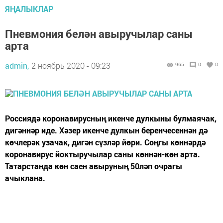
ЯҢАЛЫКЛАР
Пневмония белән авыручылар саны
арта
admin,
2 ноябрь 2020 - 09:23
965
0
0
Россиядә коронавирусның икенче дулкыны булмаячак,
дигәннәр иде. Хәзер икенче дулкын беренчесеннән дә
көчлерәк узачак, дигән сүзләр йөри. Соңгы көннәрдә
коронавирус йоктыручылар саны көннән-көн арта.
Татарстанда көн саен авыруның 50ләп очрагы
ачыклана.