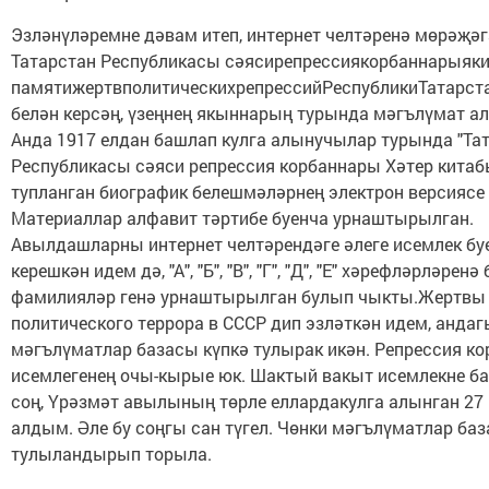
Эзләнүләремне дәвам итеп, интернет челтәренә мөрәҗәг
Татарстан Республикасы сәясирепрессиякорбаннарыяки
памятижертвполитическихрепрессийРеспубликиТатарс
белән керсәң, үзеңнең якыннарың турында мәгълүмат ал
Анда 1917 елдан башлап кулга алынучылар турында "Та
Республикасы сәяси репрессия корбаннары Хәтер китаб
тупланган биографик белешмәләрнең электрон версиясе 
Материаллар алфавит тәртибе буенча урнаштырылган.
Авылдашларны интернет челтәрендәге әлеге исемлек бу
керешкән идем дә, "А", "Б", "В", "Г", "Д", "Е" хәрефләрләрен
фамилияләр генә урнаштырылган булып чыкты.Жертвы
политического террора в СССР дип эзләткән идем, андаг
мәгълүматлар базасы күпкә тулырак икән. Репрессия к
исемлегенең очы-кырые юк. Шактый вакыт исемлекне б
соң, Үрәзмәт авылының төрле еллардакулга алынган 27 
алдым. Әле бу соңгы сан түгел. Чөнки мәгълүматлар ба
тулыландырып торыла.