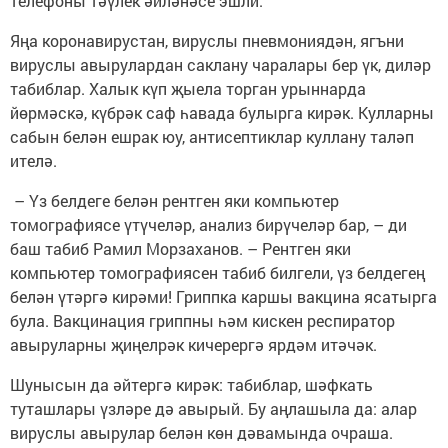
телефоны тәүлек әйләнәсе эшли.
Яңа коронавирустан, вируслы пневмониядән, ягъни
вируслы авырулардан саклану чаралары бер үк, диләр
табиблар. Халык күп җыела торган урыннарда
йөрмәскә, күбрәк саф һавада булырга кирәк. Кулларны
сабын белән ешрак юу, антисептиклар куллану таләп
ителә.
– Үз белдеге белән рентген яки компьютер
томографиясе үтүчеләр, анализ бирүчеләр бар, – ди
баш табиб Рамил Морзаханов. – Рентген яки
компьютер томографиясен табиб билгели, үз белдегең
белән үтәргә кирәми! Гриппка каршы вакцина ясатырга
була. Вакцинация гриппны һәм кискен респиратор
авыруларны җиңелрәк кичерергә ярдәм итәчәк.
Шунысын да әйтергә кирәк: табиблар, шәфкать
туташлары үзләре дә авырый. Бу аңлашыла да: алар
вируслы авырулар белән көн дәвамында очраша.