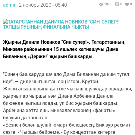
admin,
2 ноябрь 2020 - 08:40
1076
0
0
Җырчы Данила Новиков "Син супер!». Татарстанның
Минзәлә районыннан 15 яшьлек катнашучы Дима
Биланның «Держи!" җырын башкарды.
"Синең башкаруда качало Дима Биланнан да ким түгел
иде", — диде чыгыштан соң Игорь Крутой.
Жюри әгъзаларына дәртле чыгыш шулкадәр ошады ки,
җырчылар чыршы һәм Диана Арбенина Данила
биюендә чыгыш ясады, ул бис җырын башкарды.
Арбенина хәтта яшь минзәләлеләрнең «фанаты»
булуын да таныган.
«Безнең белән шулай юмарт бүлешәсең. Бик зур рәхмәт
сезгә! - Чыршы бәйрәме. - Бу концерттан китәргә