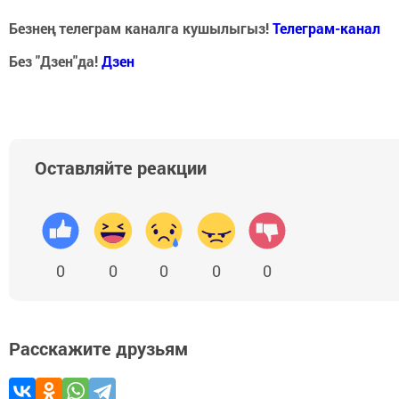
Безнең телеграм каналга кушылыгыз!
Телеграм-канал
Без "Дзен"да!
Д
зен
Оставляйте реакции
0
0
0
0
0
Расскажите друзьям