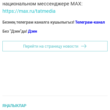
национальном мессенджере MАХ:
https://max.ru/tatmedia
Безнең телеграм каналга кушылыгыз!
Телеграм-канал
Без "Дзен"да!
Д
зен
Перейти на страницу новости
ЯҢАЛЫКЛАР