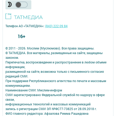
Телефон АО «ТАТМЕДИА»:
(843) 222 09 84
16+
© 2011 - 2026. Мослим (Муслюмово). Все права защищены.
© ТАТМЕДИА. Все материалы, размещенные на сайте, защищены
законом.
Перепечатка, воспроизведение и распространение в любом объеме
информации,
размещенной на сайте, возможна только с письменного согласия
редакций СМИ.
При поддержке Республиканского агентства по печати и массовым
коммуникациям.
Наименование СМИ: Мөслим-информ
СМИ зарегистрировано Федеральной службой по надзору в сфере
связи,
информационных технологий и массовых коммуникаций
запись о регистрации СМИ ЭЛ №ФС77-73825 от 28.09.2018 г.
ФИО главного редактора: Афзалова Римма Рашидовна