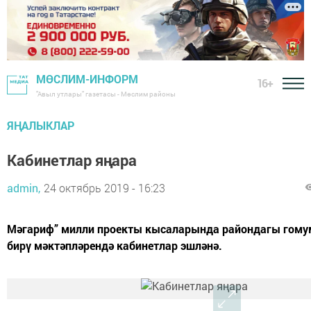
МӨСЛИМ-ИНФОРМ
16+
"Авыл утлары" газетасы - Мөслим районы
ЯҢАЛЫКЛАР
Кабинетлар яңара
admin,
24 октябрь 2019 - 16:23
Мәгариф” милли проекты кысаларында райондагы гому
бирү мәктәпләрендә кабинетлар эшләнә.