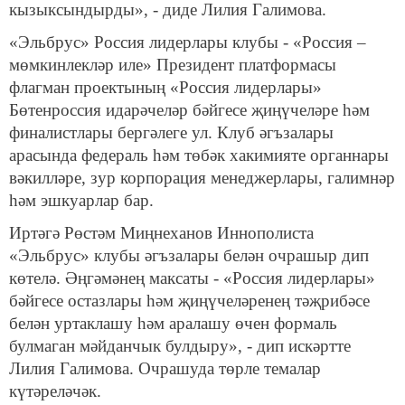
кызыксындырды», - диде Лилия Галимова.
«Эльбрус» Россия лидерлары клубы - «Россия –
мөмкинлекләр иле» Президент платформасы
флагман проектының «Россия лидерлары»
Бөтенроссия идарәчеләр бәйгесе җиңүчеләре һәм
финалистлары бергәлеге ул. Клуб әгъзалары
арасында федераль һәм төбәк хакимияте органнары
вәкилләре, зур корпорация менеджерлары, галимнәр
һәм эшкуарлар бар.
Иртәгә Рөстәм Миңнеханов Иннополиста
«Эльбрус» клубы әгъзалары белән очрашыр дип
көтелә. Әңгәмәнең максаты - «Россия лидерлары»
бәйгесе остазлары һәм җиңүчеләренең тәҗрибәсе
белән уртаклашу һәм аралашу өчен формаль
булмаган мәйданчык булдыру», - дип искәртте
Лилия Галимова. Очрашуда төрле темалар
күтәреләчәк.