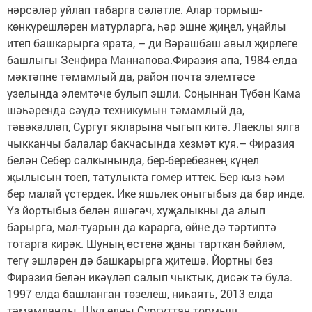
нәрсәләр уйлап табарга сәләтле. Алар тормыш-
көнкүрешләрен матурларга, һәр эшне җиңел, уңайлы
итеп башкарырга ярата, – ди Вәрәшбаш авыл җирлеге
башлыгы Зенфира Маннапова.Фиразия апа, 1984 елда
мәктәпне тәмамлый да, район почта элемтәсе
узелында элемтәче булып эшли. Соңыннан Түбән Кама
шәһәрендә сәүдә техникумын тәмамлый да,
тәвәкәлләп, Сургут якларына чыгып китә. Лаеклы ялга
чыкканчы балалар бакчасында хезмәт куя.– Фиразия
белән Себер салкынында, бер-беребезнең күңел
җылысын тоеп, татулыкта гомер иттек. Бер кыз һәм
бер малай үстердек. Ике яшьлек оныгыбыз да бар инде.
Үз йортыбыз белән яшәгәч, хуҗалыкны да алып
барырга, мал-туарын да карарга, өйне дә тәртиптә
тотарга кирәк. Шуның өстенә җаны тарткан бәйләм,
тегү эшләрен дә башкарырга җитешә. Йортны без
Фиразия белән икәүләп салып чыктык, дисәк тә була.
1997 елда башланган төзелеш, ниһаять, 2013 елда
тәмамланды. Шул елны Сургуттан тормыш