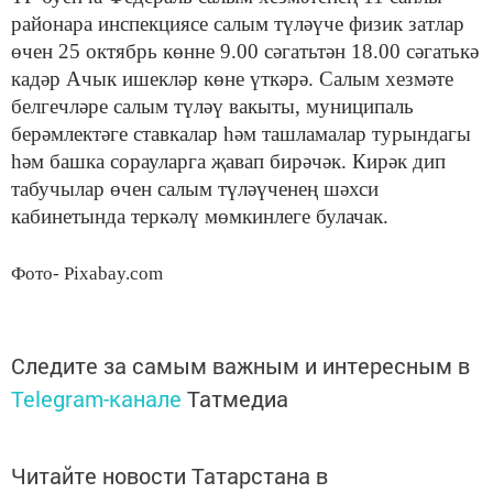
районара инспекциясе салым түләүче физик затлар
өчен 25 октябрь көнне 9.00 сәгатьтән 18.00 сәгатькә
кадәр Ачык ишекләр көне үткәрә. Салым хезмәте
белгечләре салым түләү вакыты, муниципаль
берәмлектәге ставкалар һәм ташламалар турындагы
һәм башка сорауларга җавап бирәчәк. Кирәк дип
табучылар өчен салым түләүченең шәхси
кабинетында теркәлү мөмкинлеге булачак.
Фото- Pixabay.com
Следите за самым важным и интересным в
Telegram-канале
Татмедиа
Читайте новости Татарстана в