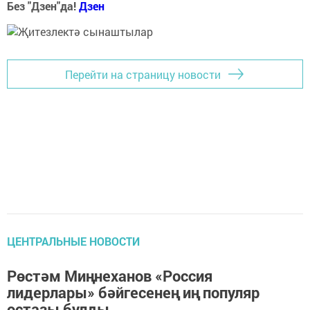
Без "Дзен"да!
Д
зен
Перейти на страницу новости
ЦЕНТРАЛЬНЫЕ НОВОСТИ
Рөстәм Миңнеханов «Россия
лидерлары» бәйгесенең иң популяр
остазы булды