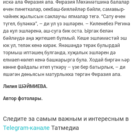
искә ала Фиразия апа. Фиразия Мөхәмәтшина балалар
өчен пинеткалар, оекбаш-бияләйләр бәйли, самавыр-
чәйнек җылысын саклаучы япмалар тегә. “Сату өчен
түгел, бүләккә”, – ди ул үз эшләрен. – Киленебез Регина
да кул эшләренә, аш-суга бик оста. Ыргак белән
бәйләүдә аңа җитешеп булмый. Кеше эшләмәстәй эш
юк ул, теләк кенә кирәк. Янәшәңдә терәк булырдай
тормыш иптәшең булганда, хуҗалык эшләрен дә
елмаеп-көлеп кенә башкарырга була. Ходай биргән һәр
көнне файдалы итеп үткәрү – үзе бер батырлык, – ди
яшәгән дөньясын матурлыкка төргән Фиразия апа.
Лилия ШӘЙМИЕВА.
Автор фотолары.
Следите за самым важным и интересным в
Telegram-канале
Татмедиа