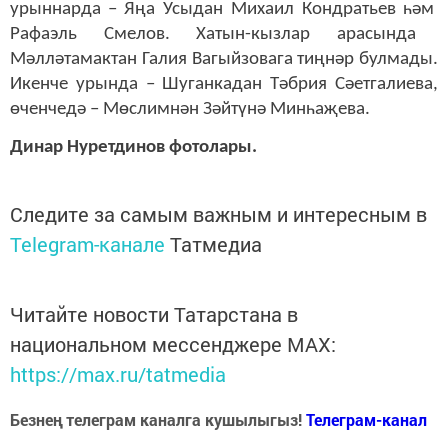
урын
нарда
–
Яңа Усыдан Михаил Кондратьев
һәм
Рафаэль Смелов. Хатын-кызлар арасында
Мәлләтамактан Галия Ваг
ый
зова
га тиңнәр булмады.
Икенче урында – Шуганкадан Тәбрия Сәетгалиева,
өченче
дә –
Мөслимнән Зәйтүнә Мин
һаҗе
ва.
Динар Нуретдинов фотолары.
Следите за самым важным и интересным в
Telegram-канале
Татмедиа
Читайте новости Татарстана в
национальном мессенджере MАХ:
https://max.ru/tatmedia
Безнең телеграм каналга кушылыгыз!
Телеграм-канал