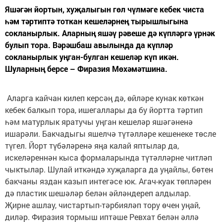
Яшәгән йортын, хуҗалыгын гөл чүлмәге кебек чиста
һәм тәртиптә тоткан кешеләрнең тырышлыгына
сокланырлык. Аларның яшәү рәвеше дә күпләргә үрнәк
булып тора. Вәрәшбаш авылында да күпләр
сокланырлык уңган-булган кешеләр күп икән.
Шуларның берсе – Фиразия Мөхәмәтшина.
Аларга кайчан килеп керсәң дә, өйләре кунак көткән
кебек балкып тора, ишегаллары да бу йортта тәртип
һәм матурлык яратучы уңган кешеләр яшәгәненә
ишарәли. Бакчадыгы яшелчә түтәлләре кешенеке төсле
түгел. Йорт түбәләренә яңа калай яптылар да,
искеләреннән кыса формаларында түтәлләрне читләп
чыктылар. Шулай иткәндә хуҗаларга да уңайлы, бөтен
бакчаны яздан казып интегәсе юк. Агач-куак төпләрен
дә пластик шешәләр белән әйләндереп алдылар.
Җирне ашлау, чистартып-тәрбияләп тору өчен уңай,
диләр. Фиразия тормыш иптәше Ревхат белән әллә