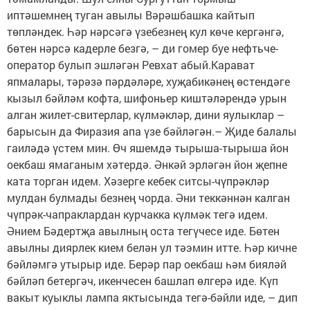
иптәшемнең туган авылы Вәрәшбашка кайтып
төпләндек. Һәр нәрсәгә үзебезнең кул көче кергәнгә,
бөтен нәрсә кадерле безгә, – ди гомер буе нефтьче-
оператор булып эшләгән Ревхат абый.Карават
япмалары, тәрәзә пәрдәләре, хуҗабикәнең өстендәге
кызыл бәйләм кофта, шифоньер киштәләрендә урын
алган жилет-свитерлар, күлмәкләр, дини яулыклар –
барысын да Фиразия апа үзе бәйләгән.– Җиде балалы
гаиләдә үстем мин. Өч яшемдә тырыша-тырыша йон
оекбаш ямаганым хәтердә. Әнкәй эрләгән йон җепне
ката торган идем. Хәзерге кебек ситсы-чүпрәкләр
мулдан булмады безнең чорда. Әни теккәннән калган
чүпрәк-чапраклардан курчакка күлмәк тегә идем.
Әнием Бәдертҗа авылның оста тегүчесе иде. Бөтен
авылны диярлек кием белән ул тәэмин итте. Һәр кичне
бәйләмгә утырыр иде. Берәр пар оекбаш һәм бияләй
бәйләп бетергәч, икенчесен башлап өлгерә иде. Күп
вакыт куыклы лампа яктысында тегә-бәйли иде, – дип