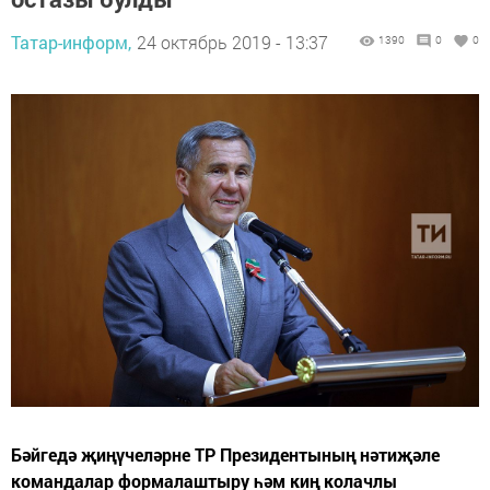
Татар-информ,
24 октябрь 2019 - 13:37
1390
0
0
Бәйгедә җиңүчеләрне ТР Президентының нәтиҗәле
командалар формалаштыру һәм киң колачлы