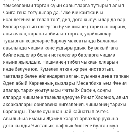
тәмсезләнми торган суын савытларга тутырып алып
чәйгә генә тотучылар да, “Икенче кайтканчы
исәнлегебезне теләп тор”, дип, дога кылучылар да бар.
Күпләр яратып өлгергән бу чишмәнең тарихын өйрәнү,
аны ачкан, карап-тәрбияләп торган, уңайлыклар
тудырган кешеләрне барлау максатында Баланлы
авылында чишмә көне уздырырдык. Бу вакыйгага
бәйле кешеләр белән истәлекләр барларга чишмә
янына җыелдык. Чишмәнең тибеп чыккан елларын
инде белүче юк. Күмелеп яткан җирен чистартып,
такталар белән әйләндереп алган, суыннан дәва тапкан
Әдәл абый Кариевның кызлары Мөсәпбиха һәм Фәния
апалар, тарих укытучысы Фатыйх Сафин, соңгы
елларда чишмәне төзекләндерүче Ринат Хәсәнов, авыл
аксакаллары сөйләвенә нигезләнеп, чишмәнең тарихы
барланды. Тәмле суыннан чәй кайнатып эчтек.
Авылыбыз имамы Җәмил хәзрәт әрвахлар рухына
дога кылды.Чисталык, сафлык билгесе булган мул