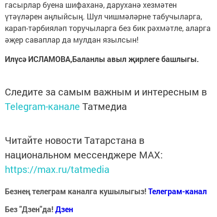
гасырлар буена шифаханә, даруханә хезмәтен
үтәүләрен аңлыйсың. Шул чишмәләрне табучыларга,
карап-тәрбияләп торучыларга без бик рәхмәтле, аларга
әҗер саваплар да мулдан язылсын!
Илүсә ИСЛАМОВА,Баланлы авыл җирлеге башлыгы.
Следите за самым важным и интересным в
Telegram-канале
Татмедиа
Читайте новости Татарстана в
национальном мессенджере MАХ:
https://max.ru/tatmedia
Безнең телеграм каналга кушылыгыз!
Телеграм-канал
Без "Дзен"да!
Д
зен