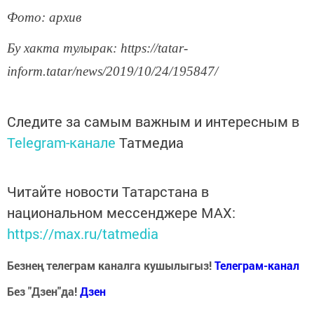
Фото: архив
Бу хакта тулырак: https://tatar-
inform.tatar/news/2019/10/24/195847/
Следите за самым важным и интересным в
Telegram-канале
Татмедиа
Читайте новости Татарстана в
национальном мессенджере MАХ:
https://max.ru/tatmedia
Безнең телеграм каналга кушылыгыз!
Телеграм-канал
Без "Дзен"да!
Д
зен