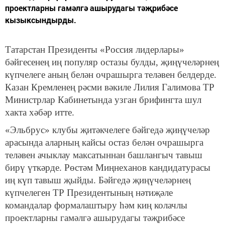
проектларны гамәлгә ашырудагы тәҗрибәсе
кызыксындырды.
Татарстан Президенты «Россия лидерлары»
бәйгесенең иң популяр остазы булды, җиңүчеләрнең
күпчелеге аның белән очрашырга теләвен белдерде.
Казан Кремленең рәсми вәкиле Лилия Галимова ТР
Министрлар Кабинетында узган брифингта шул
хакта хәбәр итте.
«Эльбрус» клубы җитәкчелеге бәйгедә җиңүчеләр
арасында аларның кайсы остаз белән очрашырга
теләвен ачыклау максатыннан башлангыч тавыш
бирү үткәрде. Рөстәм Миңнеханов кандидатурасы
иң күп тавыш җыйды. Бәйгедә җиңүчеләрнең
күпчелеген ТР Президентының нәтиҗәле
командалар формалаштыру һәм киң колачлы
проектларны гамәлгә ашырудагы тәҗрибәсе