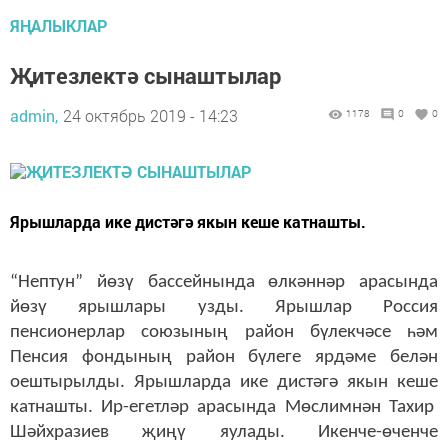
ЯҢАЛЫКЛАР
Җитезлектә сынаштылар
admin,
24 октябрь 2019 - 14:23
1178
0
0
Ярышларда ике дистәгә якын кеше катнашты.
“Нептун” йөзү бассейнында өлкәннәр арасында
йөзү ярышлары узды. Ярышлар Россия
пенсионерлар союзының район бүлекчәсе һәм
Пенсия фонды
ның район бүлеге
ярдәме белән
оештырылды. Ярышларда ике дистәгә
якын кеше
катнашты. Ир-егетләр арасында Мөслимнән Тахир
Шәйхразиев
җиңү яулады
. Икенче
-өченче