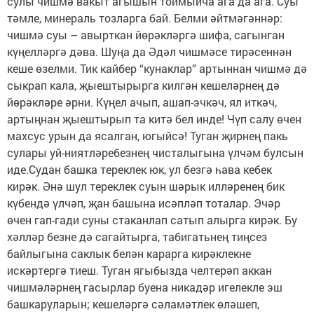
сулы чишмә вакыт агышын тоймыйча ага да ага. Суы
тәмле, минераль тозларга бай. Белми әйтмәгәннәр:
чишмә суы – авырткан йөрәкләргә шифа, сагынган
күңелләргә дәва. Шуңа да Әдәл чишмәсе тирәсеннән
кеше өзелми. Тик кайбер “кунаклар” артыннан чишмә дә
сыкрап кала, җыештырырга килгән кешеләрнең дә
йөрәкләре әрни. Күңел ачып, ашап-эчкәч, ял иткәч,
артыңнан җыештырып та китә бел инде! Чүп салу өчен
махсус урын да ясалган, югыйсә! Туган җирнең пакь
сулары уй-ниятләребезнең чисталыгына үлчәм булсын
иде.Судан башка тереклек юк, ул безгә һава кебек
кирәк. Әнә шул тереклек суын шәрык илләренең бик
күбендә үлчәп, җан башына исәпләп тоталар. Эчәр
өчен гап-гади суны стаканлап сатып алырга кирәк. Бу
хәлләр безне дә сагайтырга, табигатьнең тиңсез
байлыгына саклык белән карарга кирәклекне
искәртергә тиеш. Туган ягыбызда челтерәп аккан
чишмәләрнең гасырлар буена никадәр игелекле эш
башкаруларын; кешеләргә сәламәтлек өләшеп,