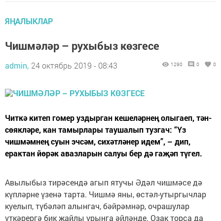
ЯҢАЛЫКЛАР
Чишмәләр – рухыбыз көзгесе
admin,
24 октябрь 2019 - 08:43
1290
0
0
Читкә китеп гомер уздырган кешеләрнең олыгаеп, тән-
сөякләре, кан тамырлары таушалып тузгач: “Үз
чишмәмнең суын эчсәм, сихәтләнер идем”, – дип,
ерактан йөрәк авазларын салуы бер дә гаҗәп түгел.
Авылыбыз тирәсендә агып ятучы Әдәл чишмәсе дә
күпләрне үзенә тарта. Чишмә яны, өстәл-утыргычлар
куелып, түбәләп алынгач, бәйрәмнәр, очрашулар
үткәрергә бик җайлы урынга әйләнде. Озак торса да