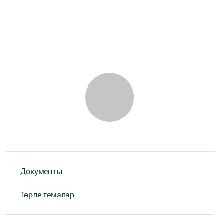
Документы
Төрле темалар