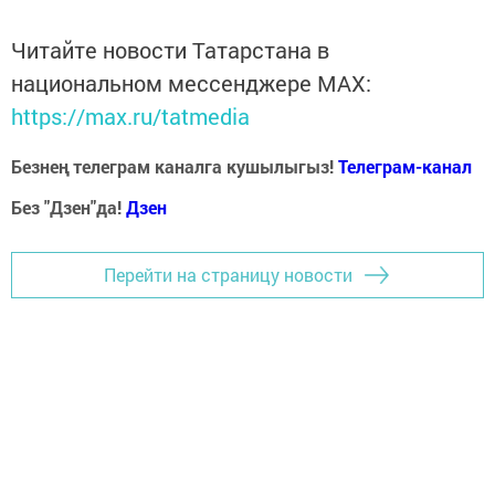
Читайте новости Татарстана в
национальном мессенджере MАХ:
https://max.ru/tatmedia
Безнең телеграм каналга кушылыгыз!
Телеграм-канал
Без "Дзен"да!
Д
зен
Перейти на страницу новости