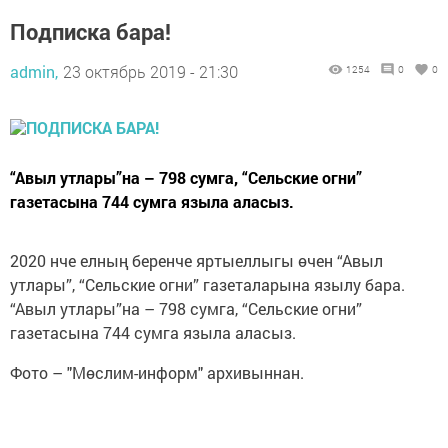
Подписка бара!
admin,
23 октябрь 2019 - 21:30
1254
0
0
“Авыл утлары”на – 798 сумга, “Сельские огни”
газетасына 744 сумга языла аласыз.
2020 нче елның беренче яртыеллыгы өчен “Авыл
утлары”, “Сельские огни” газеталарына язылу бара.
“Авыл утлары”на – 798 сумга, “Сельские огни”
газетасына 744 сумга языла аласыз.
Фото – "Мөслим-информ" архивыннан.