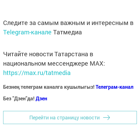
Следите за самым важным и интересным в
Telegram-канале
Татмедиа
Читайте новости Татарстана в
национальном мессенджере MАХ:
https://max.ru/tatmedia
Безнең телеграм каналга кушылыгыз!
Телеграм-канал
Без "Дзен"да!
Д
зен
Перейти на страницу новости