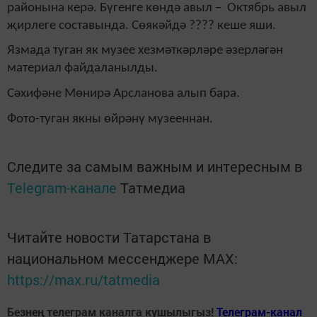
районына керә. Бүгенге көндә авыл – Октябрь авыл
җирлеге составында. Сөякәйдә ???? кеше яши.
Язм
ада туган як музее хезмәткәрләре әзерләгән
материал файдаланылды.
Сәхифәне Мөнирә Арсланова алып бара.
Фото-туган якны өйрәнү музееннан.
Следите за самым важным и интересным в
Telegram-канале
Татмедиа
Читайте новости Татарстана в
национальном мессенджере MАХ:
https://max.ru/tatmedia
Безнең телеграм каналга кушылыгыз!
Телеграм-канал