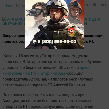
admin,
17 август 2019 - 13:30
1267
0
0
Вопрос проведения курсов прорабатывает Ассоциация
пилотов беспилотных летательных аппаратов РТ.
(Казань, 16 августа, «Татар-информ», Надежда
Гордеева). В Татарстане хотят организовать обучение
управлению беспилотниками. Об этом на
пресс-
конференции в ИА «Татар-информ»
сообщил
председатель Ассоциации пилотов беспилотных
летательных аппаратов РТ Алексей Галютин.
По словам спикера, есть планы создать при
Ассоциации пилотов беспилотных летательных
аппаратов РТ своеобразную школу для обучения