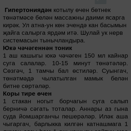
Гипертониядән
котылу өчен бөтнек
төнәтмәсе белән массажны даими ясарга
кирәк. Ул атна-ун көн эчендә кан басымын
җайга салырга ярдәм итә. Шулай ук нерв
системасын тынычландыра.
Юкә чәчәгеннән тоник
1 аш кашыгы юкә чәчәген 150 мл кайнар
суга салалар. 10-15 минут төнәтәләр.
Сөзгәч, 1 тамчы бал өстиләр. Суынгач,
төнәтмәдә чылатылган мамык белән
битне сөртәләр.
Коры тире өчен
1 стакан ногыт борчагын суга салып
берничә сәгать тоталар.
Аннары аз гына
суда йомшарганчы пешерәләр. Иләк аша
чыгаргач, барлыкка килгән катнашмага 1