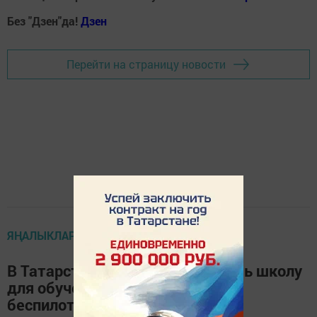
Без "Дзен"да!
Д
зен
Перейти на страницу новости
ЯҢАЛЫКЛАР
В Татарстане хотят организовать школу
для обучения управлению
беспилотниками