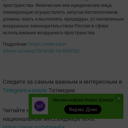
пространства. Физические или юридические лица,
планирующие осуществлять запуски беспилотников,
должны знать и выполнять процедуры, установленные
воздушным законодательством России в сфере
использования воздушного пространства.
Подробнее:
https://www.tatar-
inform.ru/news/2019/08/16/659705/
Следите за самым важным и интересным в
Telegram-канале
Татмедиа
Мөслим-информ Яндекс Дзенда
Яндекс Дзен
Читайте новости Татарстана в
национальном мессенджере MАХ:
https://max.ru/tatmedia