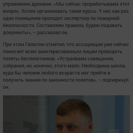
управлению дронами. «Мы сейчас прорабатываем этот
вопрос. Хотим организовать такие курсы. У нас как раз
одно помещение проходит экспертизу по пожарной
безопасности. Составляем правила, будем подавать
документы», – рассказал он.
При этом Галютин отметил, что ассоциация уже сейчас
помогает всем заинтересованным лицам проводить
полеты беспилотников. «Устраиваем совещания,
собрания, но, конечно, этого мало. Необходима школа,
куда бы человек любого возраста мог прийти и
получить знания по законности полетов», – подчеркнул
он.