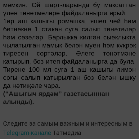
мөмкин. Өй шарт-ларында бу максаттан
үлән төнәтмәләре файдаланырга ярый.
1әр аш кашыгы ромашка, яшел чәй һәм
бөтнекне 1 стакан суга салып төнәтәләр
һәм сөзәләр. Барлыкка килгән сыеклыкта
чылатылган мамык белән муен һәм күкрәк
тиресен сөртәләр. Әлеге төнәтмәне
катырып, боз итеп файдаланырга да була.
Тирене 100 мл суга 1 аш кашыгы лимон
согы салып катырылган боз белән ышку
да нәтиҗәле чара.
(“Ашыгыч ярдәм” газетасыннан
алынды).
Следите за самым важным и интересным в
Telegram-канале
Татмедиа