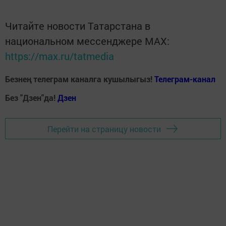
Читайте новости Татарстана в
национальном мессенджере MАХ:
https://max.ru/tatmedia
Безнең телеграм каналга кушылыгыз!
Телеграм-канал
Без "Дзен"да!
Д
зен
Перейти на страницу новости