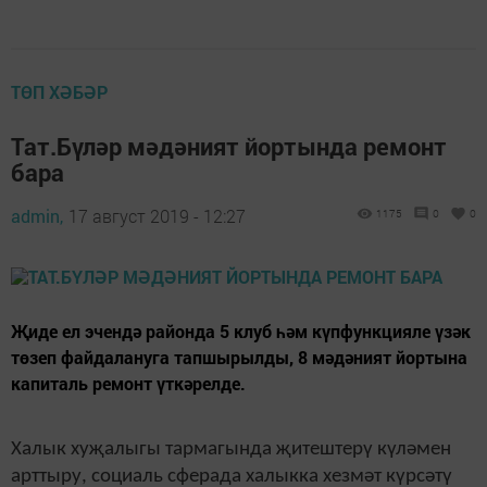
ТӨП ХӘБӘР
Тат.Бүләр мәдәният йортында ремонт
бара
admin,
17 август 2019 - 12:27
1175
0
0
Җиде ел эчендә районда 5 клуб һәм күпфункцияле үзәк
төзеп файдалануга тапшырылды, 8 мәдәният йортына
капиталь ремонт үткәрелде.
Халык хуҗалыгы тармагында җитештерү күләмен
арттыру, социаль сферада халыкка хезмәт күрсәтү