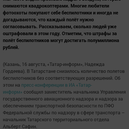
снимаются квадрокоптерами. Многие любители
фотоохоты покупают себе беспилотники и иногда не
догадываются, что каждый полёт нужно
согласовывать. Рассказываем, сколько людей уже
оштрафовали в этом году. Отметим, что штрафы за
полёт беспилотников могут достигать полумиллиона
рублей.
(Казань, 16 августа, «Татар-информ», Надежда
Гордеева). В Татарстане снизилось количество полетов
беспилотников без соответствующих разрешений. Об
этом на
пресс-конференции в ИА «Татар-
информ»
сообщил заместитель начальника Управления
государственного авиационного надзора и надзора за
обеспечением транспортной безопасности по ПФО
Федеральной службы по надзору в сфере транспорта –
начальник Татарского территориального отдела
Альберт Сафин.