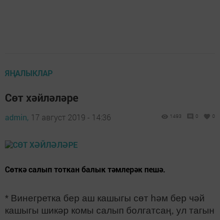
ЯҢАЛЫКЛАР
Сөт хәйләләре
admin,
17 август 2019 - 14:36
1493
0
0
Сөткә салып тоткан балык тәмлерәк пешә.
* Винегретка бер аш кашыгы сөт һәм бер чәй
кашыгы шикәр комы салып болгатсаң, ул тагын