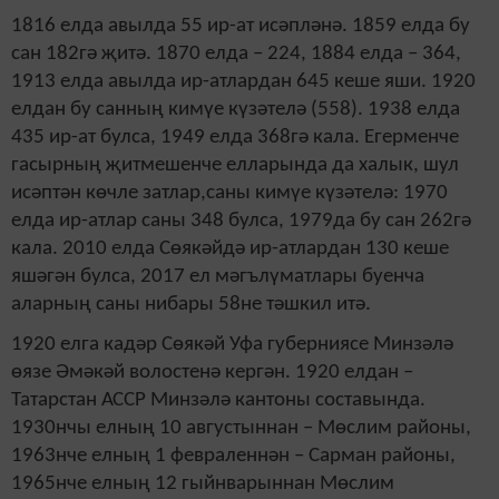
1816 елда авылда 55 ир-ат исәпләнә. 1859 елда бу
сан 182гә җитә. 1870 елда – 224, 1884 елда – 364,
1913 елда авылда ир-атлардан 645 кеше яши. 1920
елдан бу санның кимүе күзәтелә (558). 1938 елда
435 ир-ат булса, 1949 елда 368гә кала. Егерменче
гасырның җитмешенче елларында да халык, шул
исәптән көчле затлар,саны кимүе күзәтелә: 1970
елда ир-атлар саны 348 булса, 1979да бу сан 262гә
кала. 2010 елда Сөякәйдә ир-атлардан 130 кеше
яшәгән булса, 2017 ел мәгълүматлары буенча
аларның саны нибары 58не тәшкил итә.
1920 елга кадәр Сөякәй Уфа губерниясе Минзәлә
өязе Әмәкәй волостенә кергән. 1920 елдан –
Татарстан АССР Минзәлә кантоны составында.
1930нчы елның 10 августыннан – Мөслим районы,
1963нче елның 1 февраленнән – Сарман районы,
1965нче елның 12 гыйнварыннан Мөслим