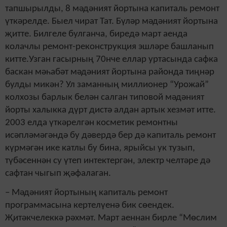
тапшырылды, 8 мәдәният йортына капиталь ремонт
үткәрелде. Быел чират Тат. Бүләр мәдәният йортына
җитте. Билгеле булганча, биредә март аенда
колачлы ремонт-реконструкция эшләре башланып
китте.Узган гасырның 70нче еллар уртасында сафка
баскан мәһабәт мәдәният йортына районда тиңнәр
булды микән? Ул заманның миллионер “Урожай”
колхозы барлык белән салган типовой мәдәният
йорты халыкка дүрт дистә алдан артык хезмәт итте.
2003 елда үткәрелгән косметик ремонтны
исәпләмәгәндә бу дәвердә бер дә капиталь ремонт
күрмәгән ике катлы бу бина, ярыйсы ук тузып,
түбәсеннән су үтеп интектергән, электр челтәре дә
сафтан чыгып җәфалаган.
– Мәдәният йортының капиталь ремонт
программасына кертелүенә бик сөендек.
Җитәкчелеккә рәхмәт. Март аеннан бирле “Мөслим