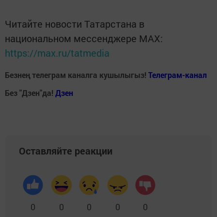
Читайте новости Татарстана в
национальном мессенджере MАХ:
https://max.ru/tatmedia
Безнең телеграм каналга кушылыгыз!
Телеграм-канал
Без "Дзен"да!
Д
зен
Оставляйте реакции
0
0
0
0
0