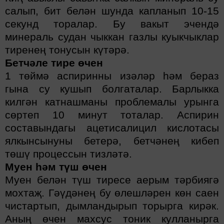
салып, бит белән шунда капланып 10-15
секунд торалар. Бу вакыт эчендә
минераль судан чыккан газлы куыкчыклар
тиренең тонусын күтәрә.
Бетчәле тире өчен
1 төймә аспиринны изәләр һәм бераз
гына су кушып болгаталар. Барлыкка
килгән катнашманы проблемалы урынга
сөртеп 10 минут тоталар. Аспирин
составындагы ацетисалицил кислотасы
ялкынсынуны бетерә, бетчәнең кибеп
төшү процессын тизләтә.
Муен һәм түш өчен
Муен белән түш тиресе аерым тәрбиягә
мохтаҗ. Гәүдәнең бу өлешләрен көн саен
чистартып, дымландырып торырга кирәк.
Аның өчен махсус тоник кулланырга