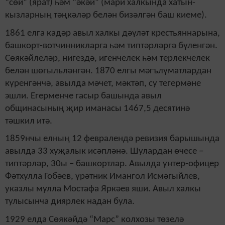
“сөй” (ярат) һәм “әкәй” (мари халкында хатын-
кызларның тәңкәләр белән бизәлгән баш киеме).
1861 елга кадәр авыл халкы дәүләт крестьяннарына,
башкорт-вотчинникларга һәм типтәрләргә бүленгән.
Сөякәйлеләр, нигездә, игенчелек һәм терлекчелек
белән шөгыльләнгән. 1870 елгы мәгълүматлардан
күренгәнчә, авылда мәчет, мәктәп, су тегермәне
эшли. Егерменче гасыр башында авыл
общинасының җир иманасы 1467,5 десятинә
тәшкил итә.
1859нчы елның 12 февралендә ревизия барышында
авылда 33 хуҗалык исәпләнә. Шулардан өчесе –
типтәрләр, 30ы – башкортлар. Авылда унтер-офицер
Фәтхулла Гобәев, үрәтник Имангол Исмәгыйлев,
указлы мулла Мостафа Яркәев яши. Авыл халкы
тулысынча диярлек надан була.
1929 елда Сөякәйдә “Марс” колхозы төзелә