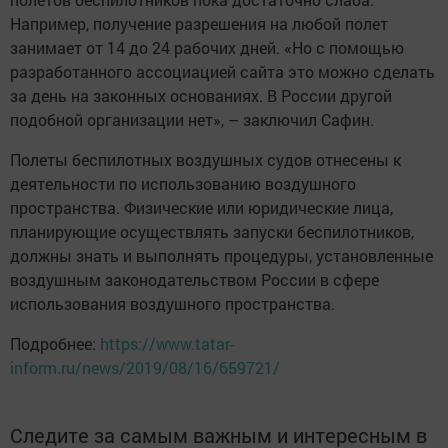
Например, получение разрешения на любой полет
занимает от 14 до 24 рабочих дней. «Но с помощью
разработанного ассоциацией сайта это можно сделать
за день на законных основаниях. В России другой
подобной организации нет», – заключил Сафин.
Полеты беспилотных воздушных судов отнесены к
деятельности по использованию воздушного
пространства. Физические или юридические лица,
планирующие осуществлять запуски беспилотников,
должны знать и выполнять процедуры, установленные
воздушным законодательством России в сфере
использования воздушного пространства.
Подробнее:
https://www.tatar-
inform.ru/news/2019/08/16/659721/
Следите за самым важным и интересным в