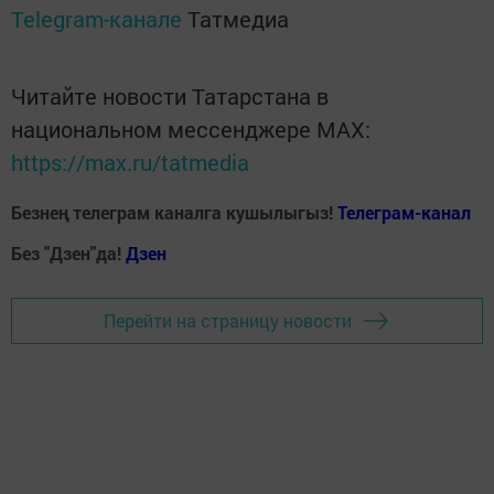
Telegram-канале
Татмедиа
Читайте новости Татарстана в
национальном мессенджере MАХ:
https://max.ru/tatmedia
Безнең телеграм каналга кушылыгыз!
Телеграм-канал
Без "Дзен"да!
Д
зен
Перейти на страницу новости