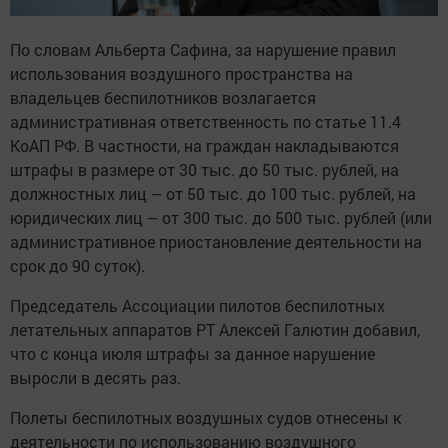
По словам Альберта Сафина, за нарушение правил
использования воздушного пространства на
владельцев беспилотников возлагается
административная ответственность по статье 11.4
КоАП РФ. В частности, на граждан накладываются
штрафы в размере от 30 тыс. до 50 тыс. рублей, на
должностных лиц – от 50 тыс. до 100 тыс. рублей, на
юридических лиц – от 300 тыс. до 500 тыс. рублей (или
административное приостановление деятельности на
срок до 90 суток).
Председатель Ассоциации пилотов беспилотных
летательных аппаратов РТ Алексей Галютин добавил,
что с конца июля штрафы за данное нарушение
выросли в десять раз.
Полеты беспилотных воздушных судов отнесены к
деятельности по использованию воздушного