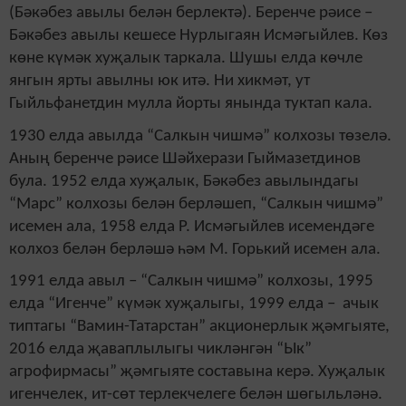
(Бәкәбез авылы белән берлектә). Беренче рәисе –
Бәкәбез авылы кешесе Нурлыгаян Исмәгыйлев. Көз
көне күмәк хуҗалык таркала. Шушы елда көчле
янгын ярты авылны юк итә. Ни хикмәт, ут
Гыйльфанетдин мулла йорты янында туктап кала.
1930 елда авылда “Салкын чишмә” колхозы төзелә.
Аның беренче рәисе Шәйхерази Гыймазетдинов
була. 1952 елда хуҗалык, Бәкәбез авылындагы
“Марс” колхозы белән берләшеп, “Салкын чишмә”
исемен ала, 1958 елда Р. Исмәгыйлев исемендәге
колхоз белән берләшә һәм М. Горький исемен ала.
1991 елда авыл – “Салкын чишмә” колхозы, 1995
елда “Игенче” күмәк хуҗалыгы, 1999 елда – ачык
типтагы “Вамин-Татарстан” акционерлык җәмгыяте,
2016 елда җаваплылыгы чикләнгән “Ык”
агрофирмасы” җәмгыяте составына керә. Хуҗалык
игенчелек, ит-сөт терлекчелеге белән шөгыльләнә.