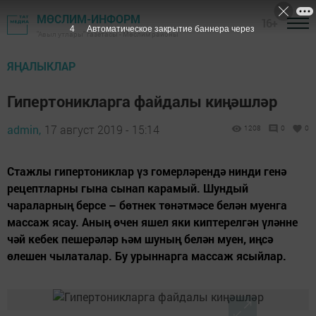
МӨСЛИМ-ИНФОРМ
16+
3
Автоматическое закрытие баннера через
"Авыл утлары" газетасы - Мөслим районы
ЯҢАЛЫКЛАР
Гипертоникларга файдалы киңәшләр
admin,
17 август 2019 - 15:14
1208
0
0
Стажлы гипертониклар үз гомерләрендә нинди генә
рецептларны гына сынап карамый. Шундый
чараларның берсе – бөтнек төнәтмәсе белән муенга
массаж ясау. Аның өчен яшел яки киптерелгән үләнне
чәй кебек пешерәләр һәм шуның белән муен, иңсә
өлешен чылаталар. Бу урыннарга массаж ясыйлар.