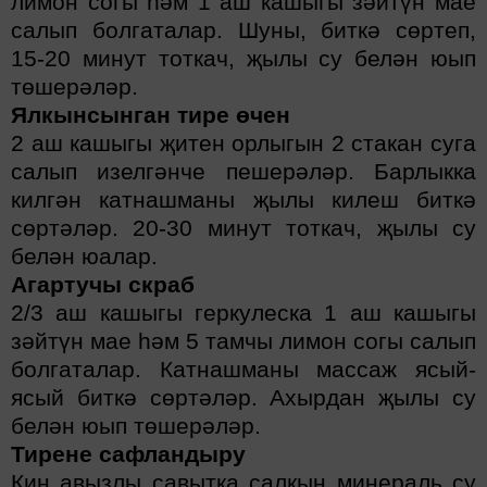
лимон согы һәм 1 аш кашыгы зәйтүн мае
салып болгаталар. Шуны, биткә сөртеп,
15-20 минут тоткач, җылы су белән юып
төшерәләр.
Ялкынсынган тире өчен
2 аш кашыгы җитен орлыгын 2 стакан суга
салып изелгәнче пешерәләр. Барлыкка
килгән катнашманы җылы килеш биткә
сөртәләр. 20-30 минут тоткач, җылы су
белән юалар.
Агартучы скраб
2/3 аш кашыгы геркулеска 1 аш кашыгы
зәйтүн мае һәм 5 тамчы лимон согы салып
болгаталар. Катнашманы массаж ясый-
ясый биткә сөртәләр. Ахырдан җылы су
белән юып төшерәләр.
Тирене сафландыру
Киң авызлы савытка салкын минераль су