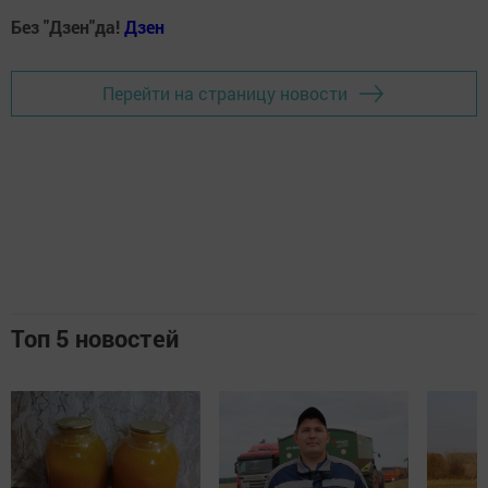
Без "Дзен"да!
Д
зен
Перейти на страницу новости
Топ 5 новостей