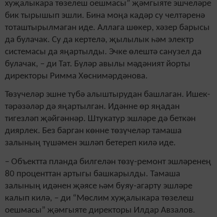
хуҗалыкара төзелеш оешмасы” җәмгыяте эшчеләре
бик тырышып эшли. Бина моңа кадәр су челтәренә
тоташтырылмаган иде. Аллага шөкер, хәзер барысы
да булачак. Су да кертелә, җылылык һәм электр
системасы да яңартылды. Эчке өлештә санузел да
булачак, – ди Тат. Бүләр авылы мәдәният йорты
директоры Римма Хөснимәрдәнова.
Төзүчеләр эшне түбә алыштырудан башлаган. Ишек-
тәрәзәләр дә яңартылган. Идәнне өр яңадан
тигезләп җәйгәннәр. Штукатур эшләре дә беткән
диярлек. Без барган көнне төзүчеләр тамаша
залының түшәмен эшләп бетереп килә иде.
– Объектта планда билгелән төзү-ремонт эшләренең
80 проценттан артыгы башкарылды. Тамаша
залының идәнен җәясе һәм буяу-агарту эшләре
калып килә, – ди “Мөслим хуҗалыкара төзелеш
оешмасы” җәмгыяте директоры Илдар Авзалов.