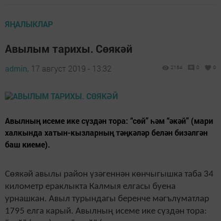
ЯҢАЛЫКЛАР
Авылым тарихы. Сөякәй
admin,
17 август 2019 - 13:32
2164
0
0
Авылның исеме ике сүздән тора: “сөй” һәм “әкәй” (мари
халкында хатын-кызларның тәңкәләр белән бизәлгән
баш киеме).
Сөякәй авылы район үзәгеннән көнчыгышка таба 34
километр ераклыкта Калмыя елгасы буена
урнашкан. Авыл турындагы беренче мәгълүматлар
1795 елга карый. Авылның исеме ике сүздән тора: