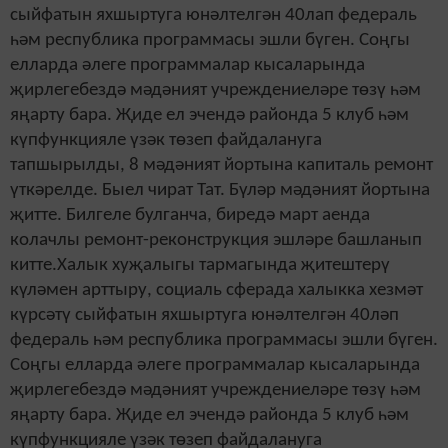
сыйфатын яхшыртуга юнәлтелгән 40лап федераль
һәм республика программасы эшли бүген. Соңгы
елларда әлеге программалар кысаларында
җирлегебездә мәдәният учреждениеләре төзү һәм
яңарту бара. Җиде ел эчендә районда 5 клуб һәм
күпфункцияле үзәк төзеп файдалануга
тапшырылды, 8 мәдәният йортына капиталь ремонт
үткәрелде. Быел чират Тат. Бүләр мәдәният йортына
җитте. Билгеле булганча, биредә март аенда
колачлы ремонт-реконструкция эшләре башланып
китте.Халык хуҗалыгы тармагында җитештерү
күләмен арттыру, социаль сферада халыкка хезмәт
күрсәтү сыйфатын яхшыртуга юнәлтелгән 40ләп
федераль һәм республика программасы эшли бүген.
Соңгы елларда әлеге программалар кысаларында
җирлегебездә мәдәният учреждениеләре төзү һәм
яңарту бара. Җиде ел эчендә районда 5 клуб һәм
күпфункцияле үзәк төзеп файдалануга