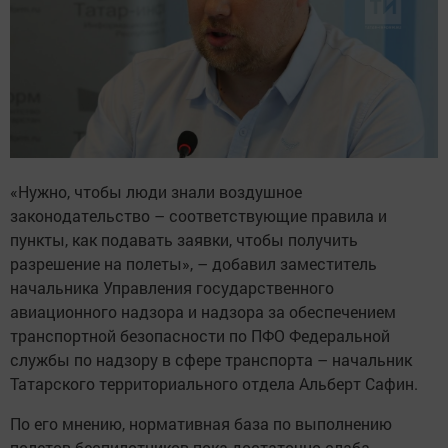
«Нужно, чтобы люди знали воздушное
законодательство – соответствующие правила и
пункты, как подавать заявки, чтобы получить
разрешение на полеты», – добавил заместитель
начальника Управления государственного
авиационного надзора и надзора за обеспечением
транспортной безопасности по ПФО Федеральной
службы по надзору в сфере транспорта – начальник
Татарского территориального отдела Альберт Сафин.
По его мнению, нормативная база по выполнению
полетов беспилотников пока достаточно слаба.