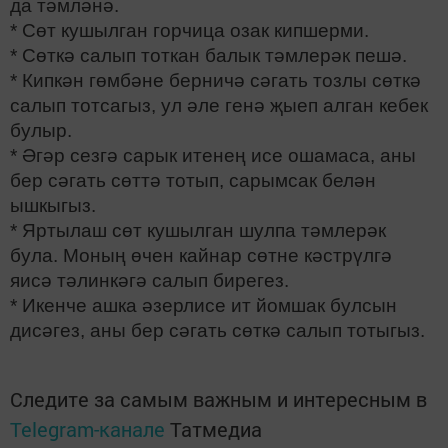
да тәмләнә.
* Сөт кушылган горчица озак кипшерми.
* Сөткә салып тоткан балык тәмлерәк пешә.
* Кипкән гөмбәне берничә сәгать тозлы сөткә
салып тотсагыз, ул әле генә җыеп алган кебек
булыр.
* Әгәр сезгә сарык итенең исе ошамаса, аны
бер сәгать сөттә тотып, сарымсак белән
ышкыгыз.
* Яртылаш сөт кушылган шулпа тәмлерәк
була. Моның өчен кайнар сөтне кәстрүлгә
яисә тәлинкәгә салып бирегез.
* Икенче ашка әзерлисе ит йомшак булсын
дисәгез, аны бер сәгать сөткә салып тотыгыз.
Следите за самым важным и интересным в
Telegram-канале
Татмедиа