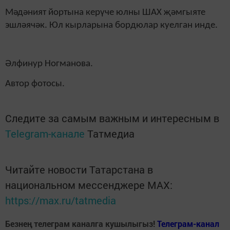
Мәдәният йортына керүче юлны ШАХ җәмгыяте
эшләячәк. Юл кырларына бордюлар куелган инде.
Әлфинур Ногманова.
Автор фотосы.
Следите за самым важным и интересным в
Telegram-канале
Татмедиа
Читайте новости Татарстана в
национальном мессенджере MАХ:
https://max.ru/tatmedia
Безнең телеграм каналга кушылыгыз!
Телеграм-канал