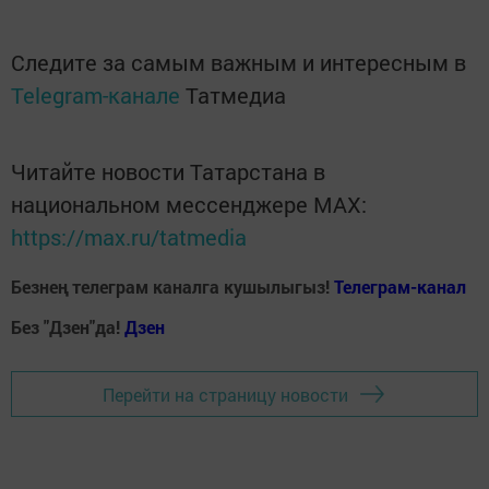
Следите за самым важным и интересным в
Telegram-канале
Татмедиа
Читайте новости Татарстана в
национальном мессенджере MАХ:
https://max.ru/tatmedia
Безнең телеграм каналга кушылыгыз!
Телеграм-канал
Без "Дзен"да!
Д
зен
Перейти на страницу новости