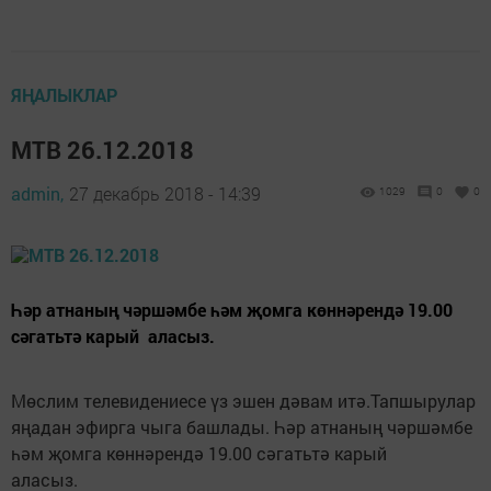
ЯҢАЛЫКЛАР
МТВ 26.12.2018
admin,
27 декабрь 2018 - 14:39
1029
0
0
Һәр атнаның чәршәмбе һәм җомга көннәрендә 19.00
сәгатьтә карый аласыз.
Мөслим телевидениесе үз эшен дәвам итә.Тапшырулар
яңадан эфирга чыга башлады. Һәр атнаның чәршәмбе
һәм җомга көннәрендә 19.00 сәгатьтә карый
аласыз.