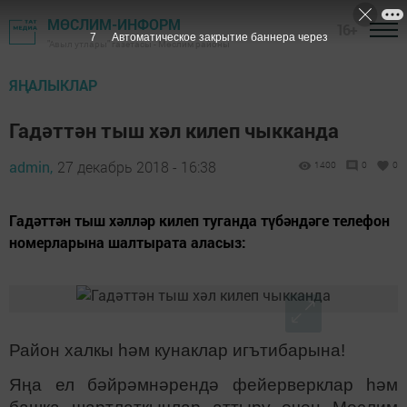
МӨСЛИМ-ИНФОРМ
16+
7
Автоматическое закрытие баннера через
"Авыл утлары" газетасы - Мөслим районы
ЯҢАЛЫКЛАР
Гадәттән тыш хәл килеп чыкканда
admin,
27 декабрь 2018 - 16:38
1400
0
0
Гадәттән тыш хәлләр килеп туганда түбәндәге телефон
номерларына шалтырата аласыз:
Район халкы һәм кунаклар игътибарына!
Яңа ел бәйрәмнәрендә фейерверклар һәм