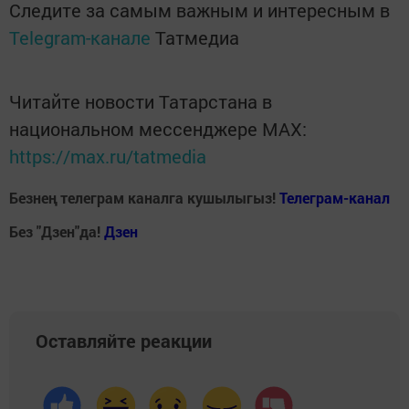
Следите за самым важным и интересным в
Telegram-канале
Татмедиа
Читайте новости Татарстана в
национальном мессенджере MАХ:
https://max.ru/tatmedia
Безнең телеграм каналга кушылыгыз!
Телеграм-канал
Без "Дзен"да!
Д
зен
Оставляйте реакции