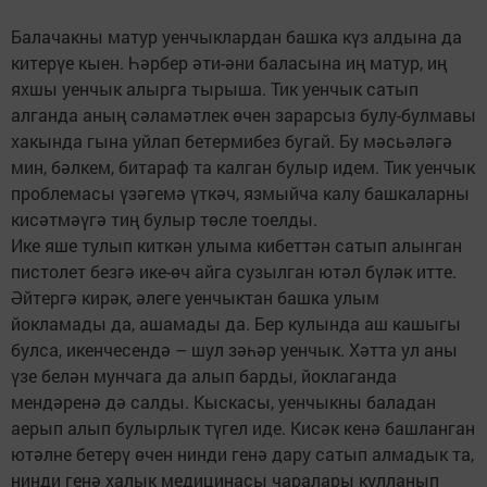
Балачакны матур уенчыклардан башка күз алдына да
китерүе кыен. Һәрбер әти-әни баласына иң матур, иң
яхшы уенчык алырга тырыша. Тик уенчык сатып
алганда аның сәламәтлек өчен зарарсыз булу-булмавы
хакында гына уйлап бетермибез бугай. Бу мәсьәләгә
мин, бәлкем, битараф та калган булыр идем. Тик уенчык
проблемасы үзәгемә үткәч, язмыйча калу башкаларны
кисәтмәүгә тиң булыр төсле тоелды.
Ике яше тулып киткән улыма кибеттән сатып алынган
пистолет безгә ике-өч айга сузылган ютәл бүләк итте.
Әйтергә кирәк, әлеге уенчыктан башка улым
йокламады да, ашамады да. Бер кулында аш кашыгы
булса, икенчесендә – шул зәһәр уенчык. Хәтта ул аны
үзе белән мунчага да алып барды, йоклаганда
мендәренә дә салды. Кыскасы, уенчыкны баладан
аерып алып булырлык түгел иде. Кисәк кенә башланган
ютәлне бетерү өчен нинди генә дару сатып алмадык та,
нинди генә халык медицинасы чаралары кулланып