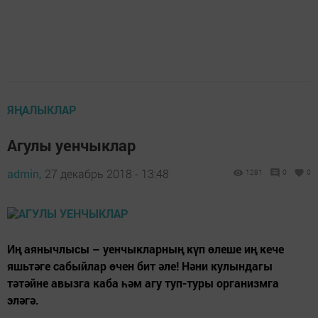
ЯҢАЛЫКЛАР
Агулы уенчыклар
admin,
27 декабрь 2018 - 13:48
1281
0
0
Иң аянычлысы – уенчыкларның күп өлеше иң кече
яшьтәге сабыйлар өчен бит әле! Нәни кулындагы
тәтәйне авызга каба һәм агу туп-туры организмга
эләгә.