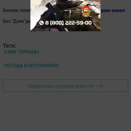
Безнең телеграм каналга кушылыгыз!
Телеграм-канал
Без "Дзен"да!
Д
зен
Теги:
ҺАВА ТОРЫШЫ
ПОГОДА В МУСЛЮМОВО
Перейти на страницу новости