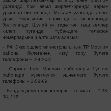
башка шартлаткычлар аттыру өчен Мөслим
үзәгендә һәм авыл җирлелкәрендә аерым
урыннар билгеләнде. Мөслим үзәгендә әлеге
урын Нурлыгаян паркындагы ипподромда
билгеләнде. Шулай ук, гадәттән тыш хәлләр
килеп туганда түбәндәге телефон
номерларына шалтырата аласыз:
– РФ Эчке эшләр министрлыгының ТР Мөслим
районы бүлегенең кизү тору бүлеге
теллефоны – 2-42-02;
– Сарман һәм Мөслим районнары буенча
районара күзәтчелек эшчәнлеге бүлеге
телефоны – 2-58-69;
– Бердәм дежур-диспетчерлык хезмәте – 2-38-
38, 112;