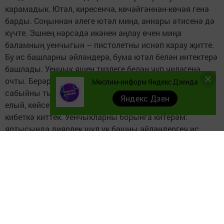
карамадык. Ютәл, киресенчә, көчәйгәннән-көчәя генә
барды. Соңыннан әлеге ютәл миңа, аннары әтисенә дә
күчте. Эшнең нәрсәдә икәнен аңлау өчен миңа
баламның уенчыгын – пистолетны иснәп карау җитте.
Бу ис башларны әйләндерә, бума ютәл белән интектерә
башлады. Уенчык яшен тизлеге белән чүп чиләгенә
очты. Берәр атнадан баланың ютәле дә басылды. Тик
Мөслим-информ Яндекс Дзенда
сабыйны тынычландырам димә, уенчыгын сорый,
Яндекс Дзен
елый, көйсезләнә. Башкасы белән алдарбыз дип,
кибеткә киттек. Уенчыкларны борынга китерәм:
яртысында диярлек шул ук башны әйләндергеч ис
булуы ачыкланды. Үзебездә җитештерелгән
уенчыкларның әллә артык чуар булмавы, әллә
гадилеге ошамады. Кибеттән буш кул белән кайттык.
Балалар бакчасына йөрүче кечкенә Гамиләнең әнисе
Ләйлә белән күрешкәч, аларның өендә дә шул ук
проблема булуы ачыкланды. Кызның курчагы ютәл
өстенә сабыйга конъюктивит авыруы да алып килгән.