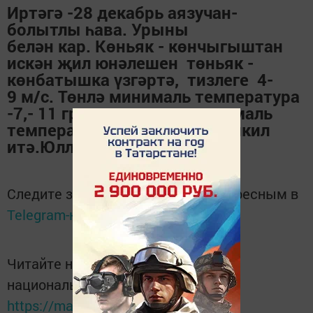
Иртәгә -28 декабрь аязучан-
болытлы һава. Урыны
белән кар. Көньяк - көнчыгыштан
искән җил юнәлешен төньяк -
көнбатышка үзгәртә, тизлеге 4-
9 м/с. Төнлә минималь температура
-7,- 11 градус, көндез максималь
температура -5,-9градус тәшкил
итә.Юлларда бозлавык.
Следите за самым важным и интересным в
Telegram-канале
Татмедиа
Читайте новости Татарстана в
национальном мессенджере MАХ:
https://max.ru/tatmedia