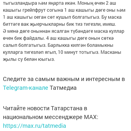
тыгызландыра һәм яңарта икән. Моның өчен 2 аш
кашыгы грейпфрут согына 1 аш кашыгы дөге оны һәм
1 аш кашыгы оеган сөт кушып болгатыгыз. Бу маска
биттәге вак җыерчыкларны бик тиз тигезли, имеш.
Ә менә дөге оныннан ясалган түбәндәге маска куллар
өчен бик файдалы. 4 аш кашыгы дөге онын сөткә
салып болгатыгыз. Барлыкка килгән боламыкны
кулларга тигезләп ягып, 10 минут тотыгыз. Масканы
җылы су белән юыгыз.
Следите за самым важным и интересным в
Telegram-канале
Татмедиа
Читайте новости Татарстана в
национальном мессенджере MАХ:
https://max.ru/tatmedia