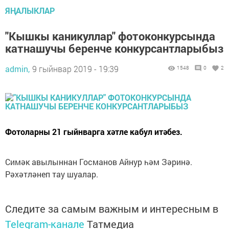
ЯҢАЛЫКЛАР
"Кышкы каникуллар" фотоконкурсында
катнашучы беренче конкурсантларыбыз
admin,
9 гыйнвар 2019 - 19:39
1548
0
2
Фотоларны 21 гыйнварга хәтле кабул итәбез.
Симәк авылыннан Госманов Айнур һәм Зәринә.
Рәхәтләнеп тау шуалар.
Следите за самым важным и интересным в
Telegram-канале
Татмедиа