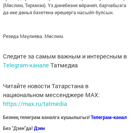
(Мөслим, Тирмизи). Үз динебезне өйрәнеп, барчабызга
да ике дөнья бәхетенә ирешергә насыйп булсын.
Резеда Мәүлиева. Мөслим.
Следите за самым важным и интересным в
Telegram-канале
Татмедиа
Читайте новости Татарстана в
национальном мессенджере MАХ:
https://max.ru/tatmedia
Безнең телеграм каналга кушылыгыз!
Телеграм-канал
Без "Дзен"да!
Д
зен