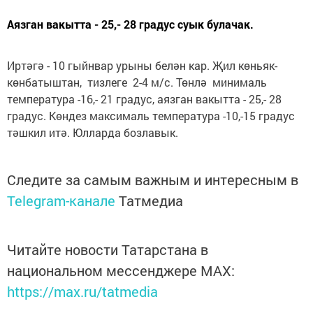
Аязган вакытта - 25,- 28 градус суык булачак.
Иртәгә - 10 гыйнвар урыны белән кар. Җил көньяк-
көнбатыштан, тизлеге 2-4 м/с. Төнлә минималь
температура -16,- 21 градус, аязган вакытта - 25,- 28
градус. Көндез максималь температура -10,-15 градус
тәшкил итә. Юлларда бозлавык.
Следите за самым важным и интересным в
Telegram-канале
Татмедиа
Читайте новости Татарстана в
национальном мессенджере MАХ:
https://max.ru/tatmedia