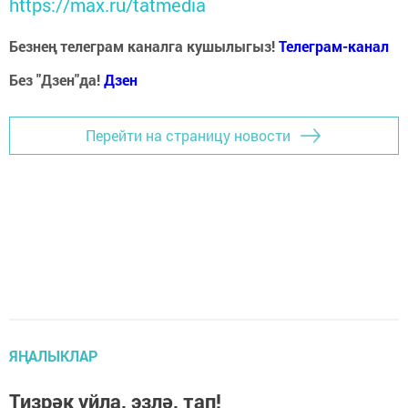
https://max.ru/tatmedia
Безнең телеграм каналга кушылыгыз!
Телеграм-канал
Без "Дзен"да!
Д
зен
Перейти на страницу новости
ЯҢАЛЫКЛАР
Тизрәк уйла, эзлә, тап!