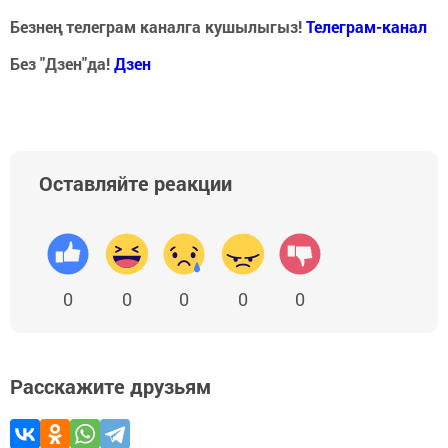
Безнең телеграм каналга кушылыгыз!
Телеграм-канал
Без "Дзен"да!
Д
зен
Оставляйте реакции
0
0
0
0
0
Расскажите друзьям