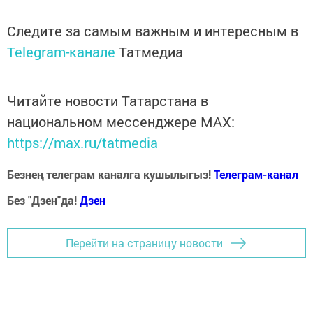
Следите за самым важным и интересным в
Telegram-канале
Татмедиа
Читайте новости Татарстана в
национальном мессенджере MАХ:
https://max.ru/tatmedia
Безнең телеграм каналга кушылыгыз!
Телеграм-канал
Без "Дзен"да!
Д
зен
Перейти на страницу новости