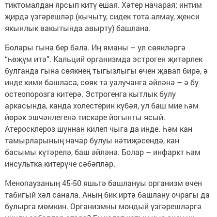
тиктомалдан ярсып китү ешая. Хәтер начарая; интим
җирдә үзгәрешләр (кычыту, сидек тота алмау, җенси
якынлык вакытында авырту) башлана.
Болары гына бер бәла. Иң яманы – ул сөякләргә
“һөҗүм итә”. Кальций организмда эстроген җитәрлек
булганда гына сөякнең тыгызлыгы өчен җавап бирә, ә
инде кими башласа, сөяк тә уалучанга әйләнә – ә бу
остеопорозга китерә. Эстрогенга кытлык булу
аркасында, канда холестерин күбәя, ул баш мие һәм
йөрәк эшчәнлегенә тискәре йогынты ясый.
Атеросклероз шуннан килеп чыга да инде. Һәм кан
тамырларының начар булуы нәтиҗәсендә, кан
басымы күтәрелә, баш әйләнә. Болар – инфаркт һәм
инсультка китерүче сәбәпләр.
Менопаузаның 45-50 яшьтә башлануы организм өчен
табигый хәл санала. Аның бик иртә башлану очрагы да
булырга мөмкин. Организмны мондый үзгәрешләргә