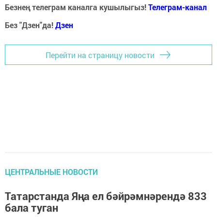
Безнең телеграм каналга кушылыгыз!
Телеграм-канал
Без "Дзен"да!
Д
зен
Перейти на страницу новости
ЦЕНТРАЛЬНЫЕ НОВОСТИ
Татарстанда Яңа ел бәйрәмнәрендә 833
бала туган