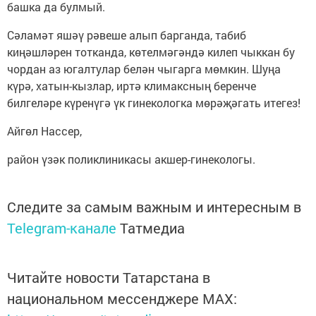
башка да булмый.
Сәламәт яшәү рәвеше алып барганда, табиб
киңәшләрен тотканда, көтелмәгәндә килеп чыккан бу
чордан аз югалтулар белән чыгарга мөмкин. Шуңа
күрә, хатын-кызлар, иртә климаксның беренче
билгеләре күренүгә үк гинекологка мөрәҗәгать итегез!
Айгөл Нассер,
район үзәк поликлиникасы акшер-гинекологы.
Следите за самым важным и интересным в
Telegram-канале
Татмедиа
Читайте новости Татарстана в
национальном мессенджере MАХ: