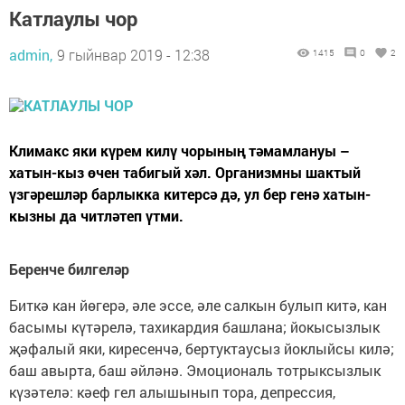
Катлаулы чор
admin,
9 гыйнвар 2019 - 12:38
1415
0
2
Климакс яки күрем килү чорының тәмамлануы –
хатын-кыз өчен табигый хәл. Организмны шактый
үзгәрешләр барлыкка китерсә дә, ул бер генә хатын-
кызны да читләтеп үтми.
Беренче билгеләр
Биткә кан йөгерә, әле эссе, әле салкын булып китә, кан
басымы күтәрелә, тахикардия башлана; йокысызлык
җәфалый яки, киресенчә, бертуктаусыз йоклыйсы килә;
баш авырта, баш әйләнә. Эмоциональ тотрыксызлык
күзәтелә: кәеф гел алышынып тора, депрессия,