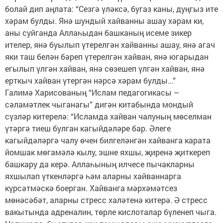
болай дип аңлата: “Сезгә үләксә, бугаз каны, дуңгыз ите
хәрам булды. Янә шундый хайванны ашау хәрам ки,
аны суйганда Аллаһыдан башканың исеме зикер
ителер, янә буылып үтерелгән хайванны ашау, янә агач
яки таш белән бәреп үтерелгән хайван, янә югарыдан
егылып үлгән хайван, янә сөзешеп үлгән хайван, янә
ерткыч хайван үтергән нәрсә хәрам булды...”
Галимә Харисованың “Ислам педагогикасы –
сәламәтлек чыганагы” дигән китабында мондый
сүзләр китерелә: “Исламда хайван чалуның мөселман
үтәргә тиеш булган кагыйдәләре бар. Әлеге
кагыйдәләргә чалу өчен билгеләнгән хайванга карата
йомшак мөгамәлә кылу, эшне яхшы, җиренә җиткереп
башкару да керә. Аллаһының илчесе пычакларны
яхшылап үткенләргә һәм аларны хайваннарга
күрсәтмәскә боерган. Хайванга мәрхәмәтсез
мөнәсәбәт, аларны стресс халәтенә китерә. Ә стресс
вакытында адреналин, төрле кислоталар бүленеп чыга.