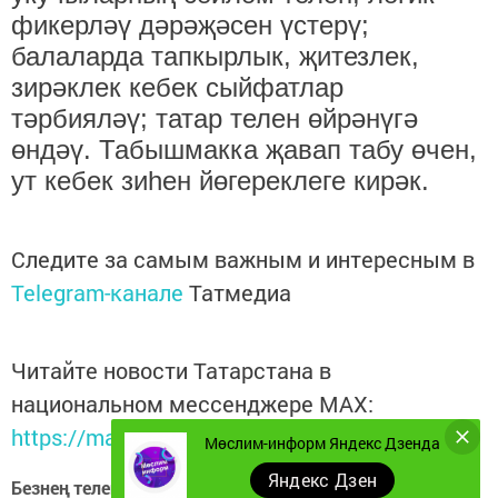
фикерләү дәрәҗәсен үстерү;
балаларда тапкырлык, җитезлек,
зирәклек кебек сыйфатлар
тәрбияләү; татар телен өйрәнүгә
өндәү. Табышмакка җавап табу өчен,
ут кебек зиһен йөгереклеге кирәк.
Следите за самым важным и интересным в
Telegram-канале
Татмедиа
Читайте новости Татарстана в
национальном мессенджере MАХ:
https://max.ru/tatmedia
Мөслим-информ Яндекс Дзенда
Яндекс Дзен
Безнең телеграм каналга кушылыгыз!
Телеграм-канал