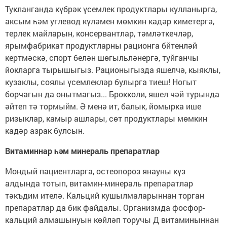
Тукланганда күбрәк үсемлек продуктлары кулланырга,
аксым һәм углевод күләмен мөмкин кадәр киметергә,
терлек майларын, консервантлар, тәмләткечләр,
ярымфабрикат продуктларны рационга бйтенләй
кертмәскә, спорт белән шөгыльләнергә, туйганчы
йокларга тырышыгыз. Рационыгызда яшелчә, кыяклы,
кузаклы, соялы үсемлекләр булырга тиеш! Ногыт
борчагын да онытмагыз... Брокколи, яшел чәй турында
әйтеп тә тормыйм. Ә менә ит, балык, йомырка ише
ризыклар, камыр ашлары, сөт продуктлары мөмкин
кадәр азрак булсын.
Витаминнар һәм минераль препаратлар
Мондый пациентларга, остеопороз янауны күз
алдында тотып, витамин-минераль препаратлар
тәкъдим ителә. Кальций кушылмаларыннан торган
препаратлар да бик файдалы. Организмда фосфор-
кальций алмашынуын көйләп торучы Д витаминыннан