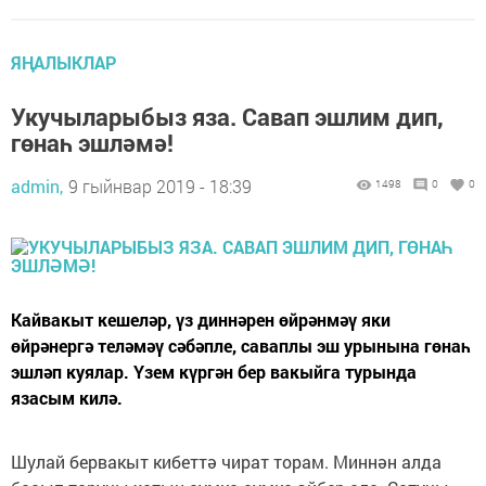
ЯҢАЛЫКЛАР
Укучыларыбыз яза. Савап эшлим дип,
гөнаһ эшләмә!
admin,
9 гыйнвар 2019 - 18:39
1498
0
0
Кайвакыт кешеләр, үз диннәрен өйрәнмәү яки
өйрәнергә теләмәү сәбәпле, саваплы эш урынына гөнаһ
эшләп куялар. Үзем күргән бер вакыйга турында
язасым килә.
Шулай бервакыт кибеттә чират торам. Миннән алда