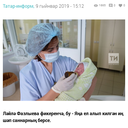
Татар-информ,
9 гыйнвар 2019 - 15:12
1665
0
0
Ләйлә Фазлыева фикеренчә, бу - Яңа ел алып килгән иң
шәп саннарның берсе.