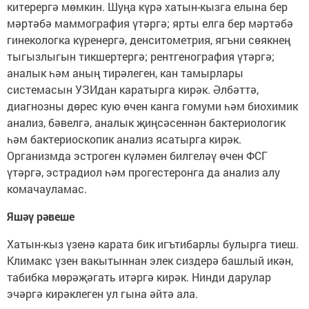
китерергә мөмкин. Шуңа күрә хатын-кызга елына бер
мәртәбә маммография үтәргә; ярты елга бер мәртәбә
гинекологка күренергә, денситометрия, ягъни сөякнең
тыгызлыгын тикшертергә; рентгенография үтәргә;
аналык һәм аның тирәлеген, кан тамырлары
системасын УЗИдан каратырга кирәк. Әлбәттә,
диагнозны дөрес кую өчен канга гомуми һәм биохимик
анализ, бәвелгә, аналык җиңсәсеннән бактериологик
һәм бактериоскопик анализ ясатырга кирәк.
Организмда эстроген күләмен билгеләү өчен ФСГ
үтәргә, эстрадиол һәм прогестеронга да анализ алу
комачауламас.
Яшәү рәвеше
Хатын-кыз үзенә карата бик игътибарлы булырга тиеш.
Климакс үзен вакытыннан элек сиздерә башлый икән,
табибка мөрәҗәгать итәргә кирәк. Нинди дарулар
эчәргә кирәклеген ул гына әйтә ала.