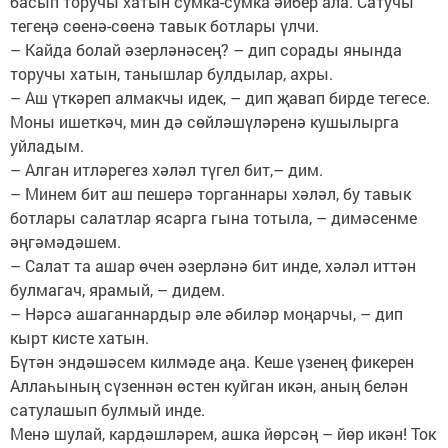
басып торучы хатын сумка-сумка әйбер ала. Сатучы
тегеңә сөенә-сөенә тавык ботлары үлчи.
– Кайда болай әзерләнәсең? – дип сорады янында
торучы хатын, танышлар булдылар, ахры.
– Аш үткәреп алмакчы идек, – дип җавап бирде тегесе.
Моны ишеткәч, мин дә сөйләшүләренә кушылырга
уйладым.
– Алган итләрегез хәләл түгел бит,– дим.
– Минем бит аш пешерә торганнары хәләл, бу тавык
ботлары салатлар ясарга гына тотыла, – димәсенме
әңгәмәдәшем.
– Салат та ашар өчен әзерләнә бит инде, хәләл иттән
булмагач, ярамый, – дидем.
– Нәрсә ашаганнардыр әле әбиләр моңарчы, – дип
кырт кисте хатын.
Бүтән эндәшәсем килмәде аңа. Кеше үзенең фикерен
Аллаһының сүзеннән өстен куйган икән, аның белән
сатулашып булмый инде.
Менә шулай, кардәшләрем, ашка йөрсәң – йөр икән! Ток