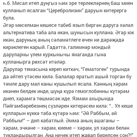
һ.б. Мисал итеп дуңгыз һәм эре терлекләрнең баш миен
кулланып ясалган “Церебролизин” даруын китерергә
була.
Әгәр мөселман кешесе табиб язып биргән даруга хәләл
альтернатива таба ала икән, шунысын куллана. Әгәр юк
икән, даруның аның сәламәтлеге өчен ни дәрәҗәдә
кирәклеген карый. Гадәттә, галимнәр мондый
даруларны үлем куркынычы янаганда гына
кулланырга рөхсәт итәләр.
Дарулар темасына кереп киткәч, “Гематоген” турында
да әйтеп үтәсем килә. Балалар яратып ашый торган бу
тәмле дару мал каны кушылып ясала. Канның хәрам
икәнен белдек инде, шуңа күрә гемоглобинны күтәрәм
диеп, хәрамга төшмәсәк иде. Язмам ахырында
Пәйгамбәребезнең сүзләрен китерәсем килә: “.. Ул кеше
кулларын күккә таба күтәрә һәм: “Әй Раббым, әй
Раббым!” – дип кабатлый. Әмма аның ашаганы –
хәрам, эчкәне – хәрам, киеме – хәрам, ул хәрам белән
тукландырылган. Аңа ничек итеп җавап бирелсен соң?!”