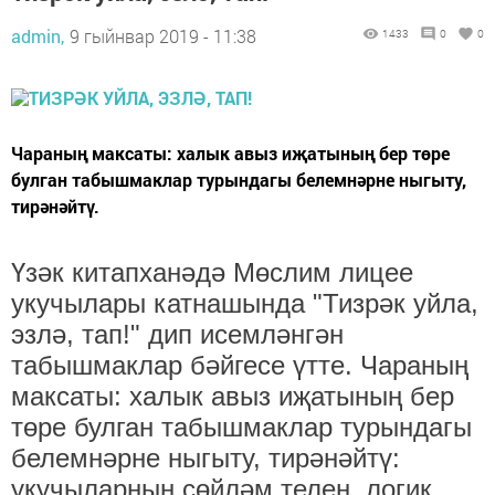
admin,
9 гыйнвар 2019 - 11:38
1433
0
0
Чараның максаты: халык авыз иҗатының бер төре
булган табышмаклар турындагы белемнәрне ныгыту,
тирәнәйтү.
Үзәк китапханәдә Мөслим лицее
укучылары катнашында "Тизрәк уйла,
эзлә, тап!" дип исемләнгән
табышмаклар бәйгесе үтте. Чараның
максаты: халык авыз иҗатының бер
төре булган табышмаклар турындагы
белемнәрне ныгыту, тирәнәйт
ү:
укучыларның сөйләм телен, логик