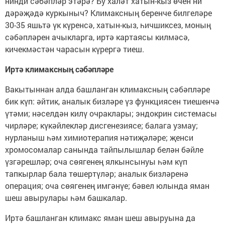
нинди сәбәпләр этәрә? Бу халәт хатын-кыз өчен ни
дәрәҗәдә куркыныч? Климаксның беренче билгеләре
30-35 яшьтә үк күренсә, хатын-кыз, һичшиксез, моның
сәбәпләрен ачыкларга, иртә картаясы килмәсә,
кичекмәстән чарасын күрергә тиеш.
Иртә климаксның сәбәпләре
Вакытыннан алда башланган климаксның сәбәпләре
бик күп: әйтик, аналык бизләре үз функциясен тиешенчә
үтәми; нәселдән килү очраклары; эндокрин системасы
чирләре; күкәйлекләр дисгенезиясе; балага узмау;
нурланыш һәм химиотерапия нәтиҗәләре; җенси
хромосомалар санында тайпылышлар белән бәйле
үзгәрешләр; оча сөягенең ялкынсынуы һәм күп
тапкырлар бала төшертүләр; аналык бизләренә
операция; оча сөягенең имгәнүе; бәвел юлында яман
шеш авырулары һәм башкалар.
Иртә башланган климакс яман шеш авыруына да