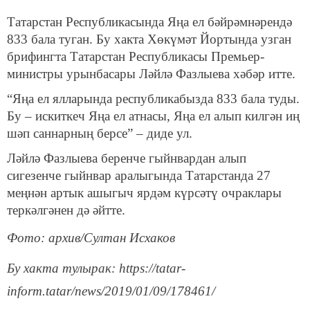
Татарстан Республикасында Яңа ел бәйрәмнәрендә
833 бала туган. Бу хакта Хөкүмәт Йортында узган
брифингта Татарстан Республикасы Премьер-
министры урынбасары Ләйлә Фазлыева хәбәр итте.
“Яңа ел ялларында республикабызда 833 бала туды.
Бу – искиткеч Яңа ел атнасы, Яңа ел алып килгән иң
шәп саннарның берсе” – диде ул.
Ләйлә Фазлыева беренче гыйнвардан алып
сигезенче гыйнвар аралыгында Татарстанда 27
меңнән артык ашыгыч ярдәм күрсәтү очраклары
теркәлгәнен дә әйтте.
Фото: архив/Султан Исхаков
Бу хакта тулырак: https://tatar-
inform.tatar/news/2019/01/09/178461/