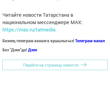
Читайте новости Татарстана в
национальном мессенджере MАХ:
https://max.ru/tatmedia
Безнең телеграм каналга кушылыгыз!
Телеграм-канал
Без "Дзен"да!
Д
зен
Перейти на страницу новости