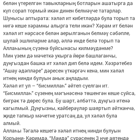
белән үтерелгән тавыкларның ботларын ашатырга да
күп сорап тормый икән динен белмәүче татарлар.
Шунысы аптырата: хәләл ит кибетләрдә була торып та
нигә кеше хәрамны алырга тели икән? Хәрам ит белән
хәләл ит нәрсәсе белән аерылганын белмәү сәбәпле,
шулай эшлиләрме алар, әллә инде белә торып та
Аллаһының сүзенә буйсынасы килмәүдәнме?
Мин үзем дә мәчеткә укырга йөри башлаганчы,
дуңгыздан башка ит хәләл дип белә идем. Хәзрәтебез
“Ашау әдәпләре” дәресен үткәргәч кенә, мин хәләл
итнең нинди булуын анык аңладым.
Хәләл ит ул – “бисмиллаһ” әйтеп суелган ит.
“Бисмиллаһ” сүзенең мәгънәсенә төшенгән кеше суйса,
бигрәк тә дөрес була. Бу шарт, әлбәттә, дуңгыз итенә
кагылмый. Дуңгызны, кайберәүләр шаяртып әйткәнчә,
җиде тапкыр мәчетне уратсаң да, ул хәләл була
алмый.
Аллаһы Тәгалә кешегә хәләл итнең нинди булуын
Коръәни- Кәримдә, “Мәидә” сүрәсенең 3 нче аятендә