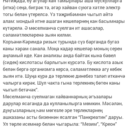
Нәтиҗәдә, бу агулар кан тамырлары аша мускулларга
(иткә) сеңә, бигрәк тә, әгәр хайван суюга хәтле электр
тогы белән үтерелсә. Үз тәҗрибәмнән чыгып әйтә
алам: мондый итне ашаган кешеләрнең кан басымнары
күтәрелә. Ә мөселманча суелган ит ашасалар,
сәламәтлекләренә зыян килми.
Коръәни-Кәримдә ризык турында сүз барганда бугаз
каны хәрам санала. Моңа кадәр кешеләр моның серен
аңламый иде. Кан анализы анда байтак кына бәвел
(сидек) кислотасы барлыгын күрсәтә. Бу кислота азык
белән бергә организмга керсә, сәламәтлеккә агу кебек
зыян итә. Шуңа күрә дә терлекне динебез таләп иткәнчә
чалырга кирәк. Шул чакта гына терлекнең бөтен каны
чыгып бетәчәк”.
Мөселманча суелмаган хайваннарның әгъзалары
дарулар ясаганда да кулланылырга мөмкин. Мәсәлән,
дуңгызларның һәм мөгезле эре терлекләрнең
ашказаны асты бизеннән ясалган “Панкреатин” даруы.
Ул төрле исемнәр белән чыгарыла: “Мезим”, “Креон”