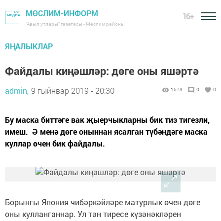
МӨСЛИМ-ИНФОРМ
16+
"Авыл утлары" газетасы - Мөслим районы
ЯҢАЛЫКЛАР
Файдалы киңәшләр: дөге оны яшәртә
admin,
9 гыйнвар 2019 - 20:30
1573
0
0
Бу маска биттәге вак җыерчыкларны бик тиз тигезли,
имеш. Ә менә дөге оныннан ясалган түбәндәге маска
куллар өчен бик файдалы.
Борынгы Япония чибәркәйләре матурлык өчен дөге
оны кулланганнар. Ул тән тиресе күзәнәкләрен