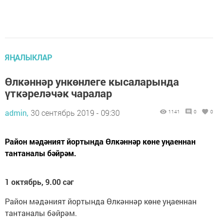
ЯҢАЛЫКЛАР
Өлкәннәр ункөнлеге кысаларында
үткәреләчәк чаралар
admin,
30 сентябрь 2019 - 09:30
1141
0
0
Район мәдәният йортында Өлкәннәр көне уңаеннан
тантаналы бәйрәм.
1 октябрь, 9.00 сәг
Район мәдәният йортында Өлкәннәр көне уңаеннан
тантаналы бәйрәм.