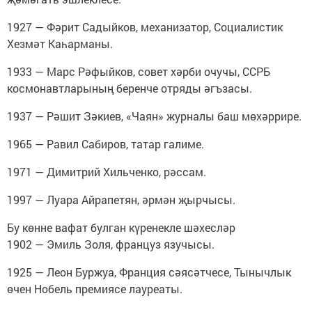
1927 — Фәрит Садыйков, механизатор, Социалистик
Хезмәт Каһарманы.
1933 — Марс Рәфыйков, совет хәрби очучы, ССРБ
космонавтларының беренче отряды әгъзасы.
1937 — Рәшит Зәкиев, «Чаян» журналы баш мөхәррире.
1965 — Равил Сабиров, татар галиме.
1971 — Димитрий Хильченко, рәссам.
1997 — Луара Айрапетян, әрмән җырчысы.
Бу көнне вафат булган күренекле шәхесләр
1902 — Эмиль Золя, француз язучысы.
1925 — Леон Буржуа, Франция сәясәтчесе, Тынычлык
өчен Нобель премиясе лауреаты.