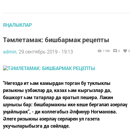
ЯҢАЛЫКЛАР
Тәмлетамак: бишбармак рецепты
admin,
29 сентябрь 2019 - 19:13
1186
0
0
"Нигездә ит һәм камырдан торган бу туклыклы
ризыкны үзбәкләр дә, казах һәм кыргызлар да,
башкорт һәм татарлар да яратып пешерә. Ләкин
шунысы бар: бишбармакны ике кеше бергәләп әзерләү
уңайлырак", - ди коллегабыз Әлфинур Ногманова.
Әлеге ризыкны әзерләү серләрен ул газета
укучыларыбызга да сөйләде.