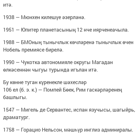
итә.
1938 — Мюнхен килешүе әзерләнә.
1951 — Юпитер планетасының 12 нче иярченеачыла.
1988 — БМОның тынычлык көчләренә тынычлык өчен
Нобель премиясе бирелә.
1990 — Чукотка автономияле округы Магадан
өлкәсеннән чыгуы турында игълан итә.
Бу көнне туган күренекле шәхесләр
106 ел (б. э. к.) — Помпей Бөек, Рим гаскәрләренең
башлыгы.
1547 — Мигель де Сервантес, испан язучысы, шагыйрь,
драматург.
1758 — Горацио Нельсон, мәшһүр инглиз админиралы.