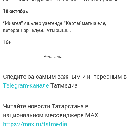
10 октябрь
“Мизгел” яшьләр үзәгендә “Картаймагыз әле,
ветераннар” клубы утырышы.
16+
Реклама
Следите за самым важным и интересным в
Telegram-канале
Татмедиа
Читайте новости Татарстана в
национальном мессенджере MАХ:
https://max.ru/tatmedia