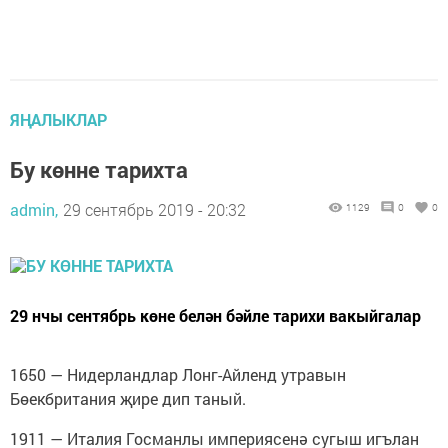
ЯҢАЛЫКЛАР
Бу көнне тарихта
admin,
29 сентябрь 2019 - 20:32
1129
0
0
29 нчы сентябрь көне белән бәйле тарихи вакыйгалар
1650 — Нидерландлар Лонг-Айленд утравын
Бөекбритания җире дип таный.
1911 — Италия Госманлы империясенә сугыш игълан