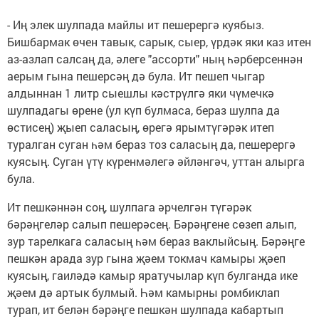
- Иң элек шулпада майлы ит пешерергә куябыз.
Бишбармак өчен тавык, сарык, сыер, үрдәк яки каз итен
аз-азлап салсаң да, әлеге "ассорти" ның һәрберсеннән
аерым гына пешерсәң дә була. Ит пешеп чыгар
алдыннан 1 литр сыешлы кәстрүлгә яки чүмечкә
шулпадагы өрене (ул күп булмаса, бераз шулпа да
өстисең) җыеп саласың, өрегә ярымтүгәрәк итеп
туралган суган һәм бераз тоз саласың да, пешерергә
куясың. Суган үтү күренмәлегә әйләнгәч, уттан алырга
була.
Ит пешкәннән соң, шулпага әрчелгән түгәрәк
бәрәңгеләр салып пешерәсең. Бәрәңгене сөзеп алып,
зур тарелкага саласың һәм бераз ваклыйсың. Бәрәңге
пешкән арада зур гына җәем токмач камыры җәеп
куясың, гаиләдә камыр яратучылар күп булганда ике
җәем дә артык булмый. Һәм камырны ромбиклап
турап, ит белән бәрәңге пешкән шулпада кабартып