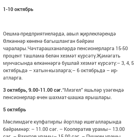
1-10 октябрь
Оешма-предприятиеләрдә, авыл җирлекләрендә
Өлкәннәр көненә багышланган бәйрәм
чаралары.Чәчтарашханәләрдә пенсионерларга 15-50
процент ташлама белән хезмәт күрсәтү.Җәмәгать
мунчасында өлкәннәргә бушлай хезмәт күрсәтү:– 3, 4, 5
октябрьдә – хатын-кызларга;– 6 октябрьдә – ир-
атларга.
3 октябрь, 9.00-11.00 сәг.
“Мизгел” яшьләр үзәгендә
пенсионерлар өчен шахмат-шашка ярышлары.
5 октябрь
Мөслимдәге күпфатирлы йортлар ишегалларында
бәйрәмнәр: – 11.00 сәг. – Кооператив урамы– 13.00
сәг. – Вахитов урамы– 15.00 сәг. – Пушкин урамы