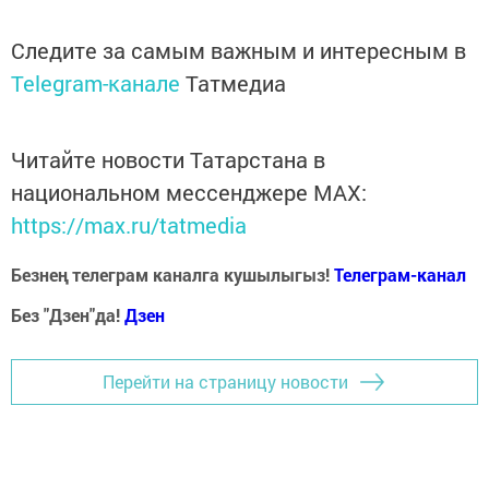
Следите за самым важным и интересным в
Telegram-канале
Татмедиа
Читайте новости Татарстана в
национальном мессенджере MАХ:
https://max.ru/tatmedia
Безнең телеграм каналга кушылыгыз!
Телеграм-канал
Без "Дзен"да!
Д
зен
Перейти на страницу новости