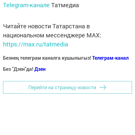
Telegram-канале
Татмедиа
Читайте новости Татарстана в
национальном мессенджере MАХ:
https://max.ru/tatmedia
Безнең телеграм каналга кушылыгыз!
Телеграм-канал
Без "Дзен"да!
Д
зен
Перейти на страницу новости