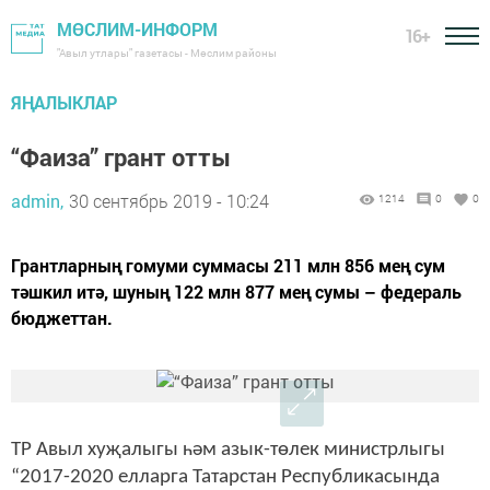
МӨСЛИМ-ИНФОРМ
16+
"Авыл утлары" газетасы - Мөслим районы
ЯҢАЛЫКЛАР
“Фаиза” грант отты
admin,
30 сентябрь 2019 - 10:24
1214
0
0
Грантларның гомуми суммасы 211 млн 856 мең сум
тәшкил итә, шуның 122 млн 877 мең сумы – федераль
бюджеттан.
ТР Авыл хуҗалыгы һәм азык-төлек министрлыгы
“2017-2020 елларга Татарстан Республикасында