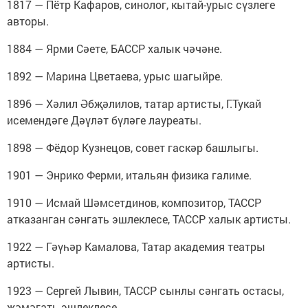
1817 — Пётр Кафаров, синолог, кытай-урыс сүзлеге
авторы.
1884 — Ярми Сәете, БАССР халык чәчәне.
1892 — Марина Цветаева, урыс шагыйре.
1896 — Хәлил Әбҗәлилов, татар артисты, Г.Тукай
исемендәге Дәүләт бүләге лауреаты.
1898 — Фёдор Кузнецов, совет гаскәр башлыгы.
1901 — Энрико Ферми, итальян физика галиме.
1910 — Исмай Шәмсетдинов, композитор, ТАССР
атказанган сәнгать эшлеклесе, ТАССР халык артисты.
1922 — Гәүһәр Камалова, Татар академия театры
артисты.
1923 — Сергей Лывин, ТАССР сынлы сәнгать остасы,
җәмәгать эшлеклесе.