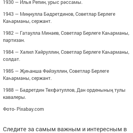
1930 ― Илья Репин, урыс рәссамы.
1943 ― Миңнулла Бәдретдинов, Советлар Берлеге
Каһарманы, сержант.
1982 ― Гатаулла Минаев, Советлар Берлеге Каһарманы,
партизан.
1984 ― Хәлил Хәйруллин, Советлар Берлеге Каһарманы,
солдат.
1985 ― Җиһанша Фәйзуллин, Советлар Берлеге
Каһарманы, сержант.
1988 ― Бәдретдин Төхфәтуллов, Дан орденының тулы
кавалеры.
Фото- Pixabay.com
Следите за самым важным и интересным в