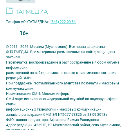
Телефон АО «ТАТМЕДИА»:
(843) 222 09 84
16+
© 2011 - 2026. Мослим (Муслюмово). Все права защищены.
© ТАТМЕДИА. Все материалы, размещенные на сайте, защищены
законом.
Перепечатка, воспроизведение и распространение в любом объеме
информации,
размещенной на сайте, возможна только с письменного согласия
редакций СМИ.
При поддержке Республиканского агентства по печати и массовым
коммуникациям.
Наименование СМИ: Мөслим-информ
СМИ зарегистрировано Федеральной службой по надзору в сфере
связи,
информационных технологий и массовых коммуникаций
запись о регистрации СМИ ЭЛ №ФС77-73825 от 28.09.2018 г.
ФИО главного редактора: Афзалова Римма Рашидовна
Адрес редакции: 423970, РТ, Муслюмовский район, село Муслюмово,
ул.Пушкина, д.43