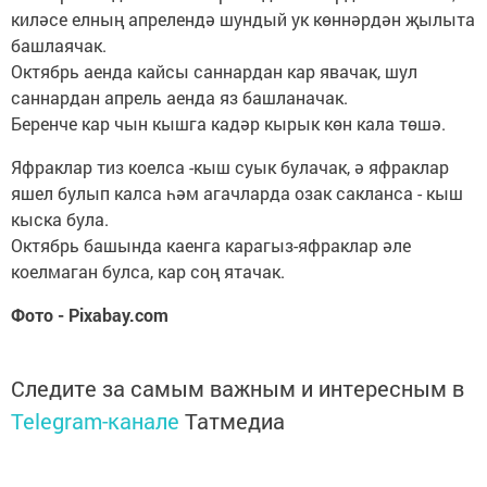
киләсе елның апрелендә шундый ук көннәрдән җылыта
башлаячак.
Октябрь аенда кайсы саннардан кар явачак, шул
саннардан апрель аенда яз башланачак.
Беренче кар чын кышга кадәр кырык көн кала төшә.
Яфраклар тиз коелса -кыш суык булачак, ә яфраклар
яшел булып калса һәм агачларда озак сакланса - кыш
кыска була.
Октябрь башында каенга карагыз-яфраклар әле
коелмаган булса, кар соң ятачак.
Фото - Pixabay.com
Следите за самым важным и интересным в
Telegram-канале
Татмедиа