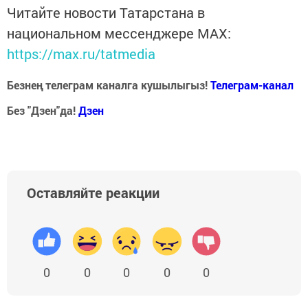
Читайте новости Татарстана в
национальном мессенджере MАХ:
https://max.ru/tatmedia
Безнең телеграм каналга кушылыгыз!
Телеграм-канал
Без "Дзен"да!
Д
зен
Оставляйте реакции
0
0
0
0
0