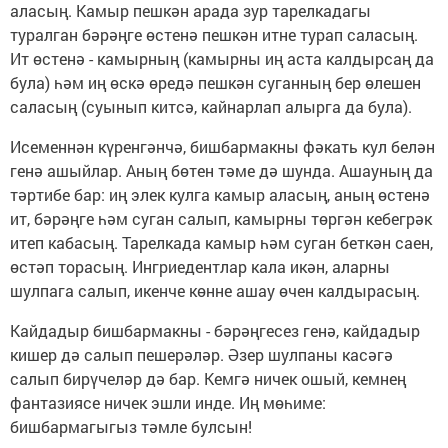
аласың. Камыр пешкән арада зур тарелкадагы
туралган бәрәңге өстенә пешкән итне турап саласың.
Ит өстенә - камырның (камырны иң аста калдырсаң да
була) һәм иң өскә өредә пешкән суганның бер өлешен
саласың (суынып китсә, кайнарлап алырга да була).
Исеменнән күренгәнчә, бишбармакны фәкать кул белән
генә ашыйлар. Аның бөтен тәме дә шунда. Ашауның да
тәртибе бар: иң элек кулга камыр аласың, аның өстенә
ит, бәрәңге һәм суган салып, камырны төргән кебегрәк
итеп кабасың. Тарелкада камыр һәм суган беткән саен,
өстәп торасың. Ингриедентлар кала икән, аларны
шулпага салып, икенче көнне ашау өчен калдырасың.
Кайдадыр бишбармакны - бәрәңгесез генә, кайдадыр
кишер дә салып пешерәләр. Әзер шулпаны касәгә
салып бирүчеләр дә бар. Кемгә ничек ошый, кемнең
фантазиясе ничек эшли инде. Иң мөһиме:
бишбармагыгыз тәмле булсын!