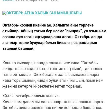
Октябрь-көзнең икенче ае. Халыкта аны төрлечә
атыйлар. Айның тагын бер исеме "пычрак", ул озын һәм
озакка сузылган яңгырлар аша алган. Октябрь аенда
агачлар төрле буяулар белән бизәлеп, яфракларын
ташлый башлый.
Көннәр кыскара, һавада салкын исе килә. "Октябрь
аенда төшкә кадәр көз, ә төштән соң кыш", - дип юкка
гына әйтмиләр. Октябрьдәге халык сынамышлары
һава торышының нинди булачагын, кышын, язын һәм
җәен ни көтәргә кирәклеген әйтеп торачак.
Җылы октябрь-салкын кышка.
Көчле һәм дәвамлы салкыннар - кышкы салкыннарга.
Октябрь аенда салкыннар нинди көннәрдә башланса,