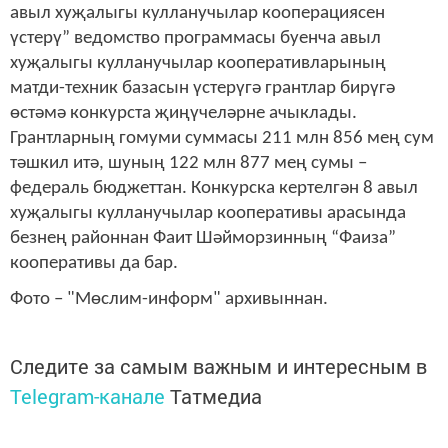
авыл хуҗалыгы кулланучылар кооперациясен
үстерү” ведомство программасы буенча авыл
хуҗалыгы кулланучылар кооперативларының
матди-техник базасын үстерүгә грантлар бирүгә
өстәмә конкурста җиңүчеләрне ачыклады.
Грантларның гомуми суммасы 211 млн 856 мең сум
тәшкил итә, шуның 122 млн 877 мең сумы –
федераль бюджеттан. Конкурска кертелгән 8 авыл
хуҗалыгы кулланучылар кооперативы арасында
безнең районнан Фаит Шәйморзинның “Фаиза”
кооперативы да бар.
Фото – "Мөслим-информ" архивыннан.
Следите за самым важным и интересным в
Telegram-канале
Татмедиа