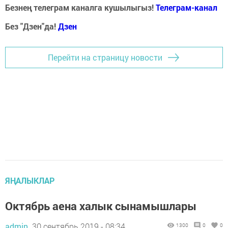
Безнең телеграм каналга кушылыгыз!
Телеграм-канал
Без "Дзен"да!
Д
зен
Перейти на страницу новости
ЯҢАЛЫКЛАР
Октябрь аена халык сынамышлары
admin,
30 сентябрь 2019 - 08:34
1300
0
0