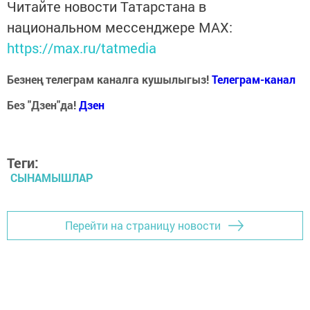
Читайте новости Татарстана в
национальном мессенджере MАХ:
https://max.ru/tatmedia
Безнең телеграм каналга кушылыгыз!
Телеграм-канал
Без "Дзен"да!
Д
зен
Теги:
СЫНАМЫШЛАР
Перейти на страницу новости