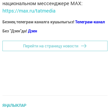
национальном мессенджере MАХ:
https://max.ru/tatmedia
Безнең телеграм каналга кушылыгыз!
Телеграм-канал
Без "Дзен"да!
Д
зен
Перейти на страницу новости
ЯҢАЛЫКЛАР