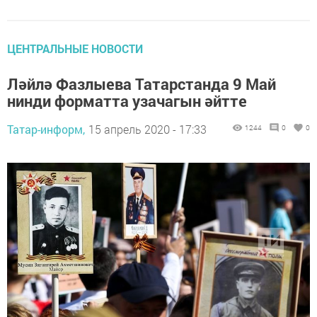
ЦЕНТРАЛЬНЫЕ НОВОСТИ
Ләйлә Фазлыева Татарстанда 9 Май
нинди форматта узачагын әйтте
Татар-информ,
15 апрель 2020 - 17:33
1244
0
0