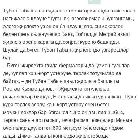
Түбән Табын авыл җирлеге территориясендә озак еллар
нәтиҗәле эшләүче “Туган як” агрофирмасы булгангамы,
әлеге җирлектә үз эшен башлаучылар, эшмәкәрлек
белән шөгыльләнүчеләр Баек, Тойгелде, Метрәй авыл
җирлекләренә караганда соңрак күренә башлады.
Шулай да бүген Түбән Табын җирлегендә үзгәрешләр
бар.
– Бүген җирлектә гаилә фермалары да, үзмәшгульләр
дә, күпләп кош-корт үстерүче, терлек тотучылар да
байтак, – ди Түбән Табын авыл җирлеге башлыгы
Рөстәм Кыяметдинов. – Җирлектә көтүлекләр,
печәнлекләр бик күп, Ык елгасы да якын урнашкан. Шуңа
күрә терлек асрау, кош-корт үстерү өчен бөтен
мөмкинлекләр бар. Узган ел гына өч авылдашыбыз,
терлек санын арттырып, кече ферма төзеделәр. Моның
өчен алар дәүләттән 600 мең сум күләмендә ярдәм
алды. Димәк, алдагы көннәрдә җирлегебездә