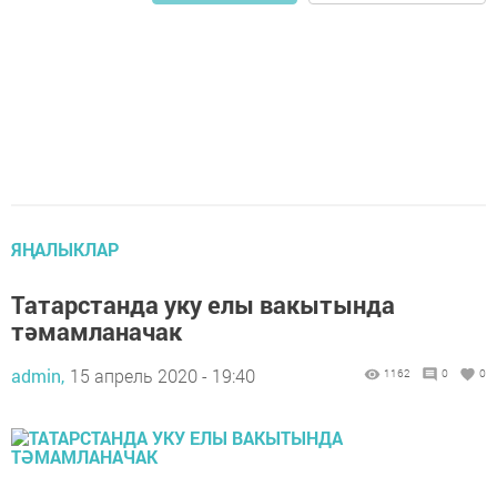
ЯҢАЛЫКЛАР
Татарстанда уку елы вакытында
тәмамланачак
admin,
15 апрель 2020 - 19:40
1162
0
0