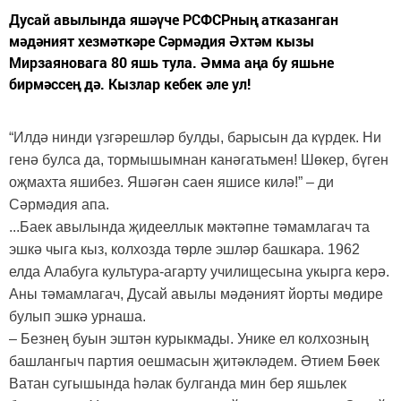
Дусай авылында яшәүче РСФСРның атказанган
мәдәният хезмәткәре Сәрмәдия Әхтәм кызы
Мирзаяновага 80 яшь тула. Әмма аңа бу яшьне
бирмәссең дә. Кызлар кебек әле ул!
“Илдә нинди үзгәрешләр булды, барысын да күрдек. Ни
генә булса да, тормышымнан канәгатьмен! Шөкер, бүген
оҗмахта яшибез. Яшәгән саен яшисе килә!” – ди
Сәрмәдия апа.
...Баек авылында җидееллык мәктәпне тәмамлагач та
эшкә чыга кыз, колхозда төрле эшләр башкара. 1962
елда Алабуга культура-агарту училищесына укырга керә.
Аны тәмамлагач, Дусай авылы мәдәният йорты мөдире
булып эшкә урнаша.
– Безнең буын эштән курыкмады. Унике ел колхозның
башлангыч партия оешмасын җитәкләдем. Әтием Бөек
Ватан сугышында һәлак булганда мин бер яшьлек