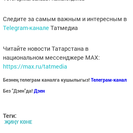
Следите за самым важным и интересным в
Telegram-канале
Татмедиа
Читайте новости Татарстана в
национальном мессенджере MАХ:
https://max.ru/tatmedia
Безнең телеграм каналга кушылыгыз!
Телеграм-канал
Без "Дзен"да!
Д
зен
Теги:
ҖИҢҮ КӨНЕ