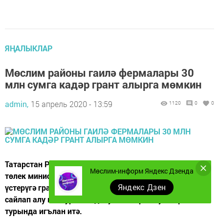
ЯҢАЛЫКЛАР
Мөслим районы гаилә фермалары 30
млн сумга кадәр грант алырга мөмкин
admin,
15 апрель 2020 - 13:59
1120
0
0
Татарстан Республикасы Авыл хуҗалыгы һәм азык-
Мөслим-информ Яндекс Дзенда
төлек министрлыгы гаилә терлекчелек фермаларын
Яндекс Дзен
үстерүгә грантлар бирү өчен мөрәҗәгать итүчеләрне
сайлап алу конкурсына документлар кабул итү
турында игълан итә.