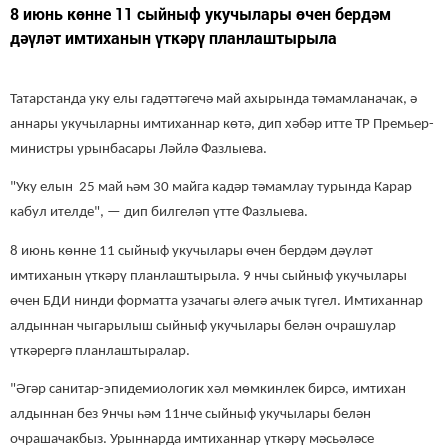
8 июнь көнне 11 сыйныф укучылары өчен бердәм
дәүләт имтиханын үткәрү планлаштырыла
Татарстанда уку елы гадәттәгечә май ахырында тәмамланачак, ә
аннары укучыларны имтиханнар көтә, дип хәбәр итте ТР Премьер-
министры урынбасары Ләйлә Фазлыева.
"Уку елын 25 май һәм 30 майга кадәр тәмамлау турында Карар
кабул ителде", — дип билгеләп үтте Фазлыева.
8 июнь көнне 11 сыйныф укучылары өчен бердәм дәүләт
имтиханын үткәрү планлаштырыла. 9 нчы сыйныф укучылары
өчен БДИ нинди форматта узачагы әлегә ачык түгел. Имтиханнар
алдыннан чыгарылыш сыйныф укучылары белән очрашулар
үткәрергә планлаштыралар.
"Әгәр санитар-эпидемиологик хәл мөмкинлек бирсә, имтихан
алдыннан без 9нчы һәм 11нче сыйныф укучылары белән
очрашачакбыз. Урыннарда имтиханнар үткәрү мәсьәләсе