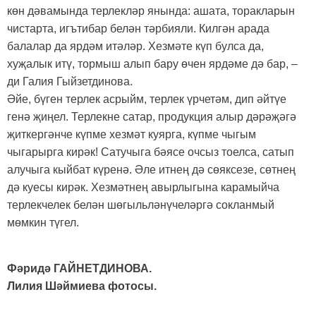
көн дәвамында терлекләр янында: ашата, торакларын
чистарта, игътибар белән тәрбияли. Килгән арада
балалар да ярдәм итәләр. Хезмәте күп булса да,
хуҗалык итү, тормыш алып бару өчен ярдәме дә бар, –
ди Галия Гыйзетдинова.
Әйе, бүген терлек асрыйм, терлек үрчетәм, дип әйтүе
генә җиңел. Терлекне сатар, продукция алыр дәрәҗәгә
җиткергәнче күпме хезмәт куярга, күпме чыгым
чыгарырга кирәк! Сатучыга бәясе очсыз тоелса, сатып
алучыга кыйбат күренә. Әле итнең дә сөяксезе, сөтнең
дә куесы кирәк. Хезмәтнең авырлыгына карамыйча
терлекчелек белән шөгыльләнүчеләргә сокланмый
мөмкин түгел.
Фәридә ГАЙНЕТДИНОВА.
Лилия Шәймиева фотосы.