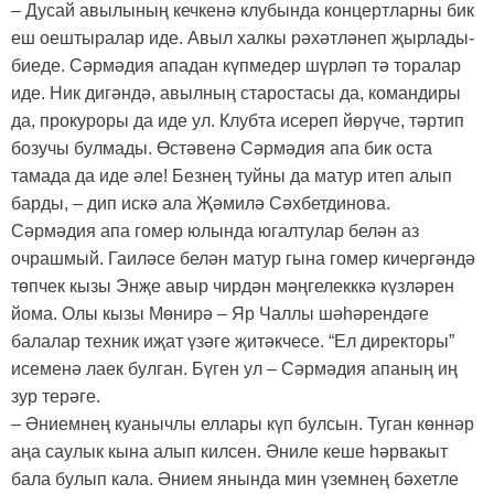
– Дусай авылының кечкенә клубында концертларны бик
еш оештыралар иде. Авыл халкы рәхәтләнеп җырлады-
биеде. Сәрмәдия ападан күпмедер шүрләп тә торалар
иде. Ник дигәндә, авылның старостасы да, командиры
да, прокуроры да иде ул. Клубта исереп йөрүче, тәртип
бозучы булмады. Өстәвенә Сәрмәдия апа бик оста
тамада да иде әле! Безнең туйны да матур итеп алып
барды, – дип искә ала Җәмилә Сәхбетдинова.
Сәрмәдия апа гомер юлында югалтулар белән аз
очрашмый. Гаиләсе белән матур гына гомер кичергәндә
төпчек кызы Энҗе авыр чирдән мәңгелекккә күзләрен
йома. Олы кызы Мөнирә – Яр Чаллы шәһәрендәге
балалар техник иҗат үзәге җитәкчесе. “Ел директоры”
исеменә лаек булган. Бүген ул – Сәрмәдия апаның иң
зур терәге.
– Әниемнең куанычлы еллары күп булсын. Туган көннәр
аңа саулык кына алып килсен. Әниле кеше һәрвакыт
бала булып кала. Әнием янында мин үземнең бәхетле