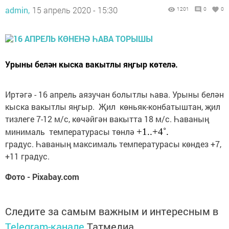
admin,
15 апрель 2020 - 15:30
1201
0
0
Урыны белән кыска вакытлы яңгыр көтелә.
Иртәгә - 16 апрель аязучан болытлы һава. Урыны белән
кыска вакытлы яңгыр. Җил көньяк-конбатыштан, җил
тизлеге 7-12 м/с, көчәйгән вакытта 18 м/с. Һаваның
минималь температурасы төнлә
+1..+4˚.
градус. Һаваның максималь температурасы көндез +7,
+11 градус.
Фото - Pixabay.com
Следите за самым важным и интересным в
Telegram-канале
Татмедиа