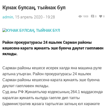
Кунак булсаң, тыйнак бул
admin,
15 апрель 2020 - 19:28
1303
0
0
Район прокуратурасы 24 яшьлек Сарман районы
кешесенә карата җинаять эше буенча дәүләт гаепләвен
яклады.
Сарман районы кешесе исерек хәлдә янә машина руле
артына утырган. Район прокуратурасы 24 яшьлек
Сарман районы кешесенә карата җинаять эше буенча
дәүләт гаепләвен яклады.
Суд аны РФ Җинаятьләр кодексының 264.1 маддәсендә
каралган җинаять кылуда гаепле дип тапты
(административ җәзага тартылган затның юл хәрәкәте