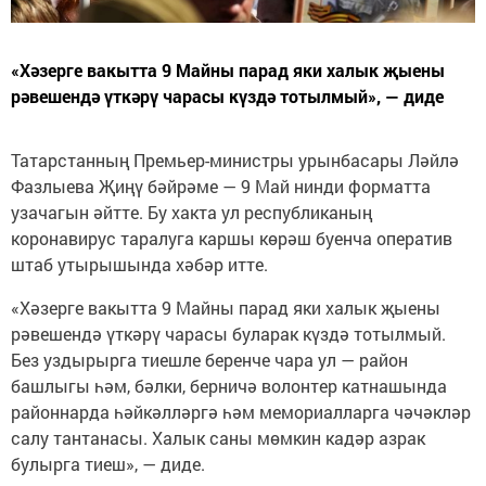
«Хәзерге вакытта 9 Майны парад яки халык җыены
рәвешендә үткәрү чарасы күздә тотылмый», — диде
Татарстанның Премьер-министры урынбасары Ләйлә
Фазлыева Җиңү бәйрәме — 9 Май нинди форматта
узачагын әйтте. Бу хакта ул республиканың
коронавирус таралуга каршы көрәш буенча оператив
штаб утырышында хәбәр итте.
«Хәзерге вакытта 9 Майны парад яки халык җыены
рәвешендә үткәрү чарасы буларак күздә тотылмый.
Без уздырырга тиешле беренче чара ул — район
башлыгы һәм, бәлки, берничә волонтер катнашында
районнарда һәйкәлләргә һәм мемориалларга чәчәкләр
салу тантанасы. Халык саны мөмкин кадәр азрак
булырга тиеш», — диде.