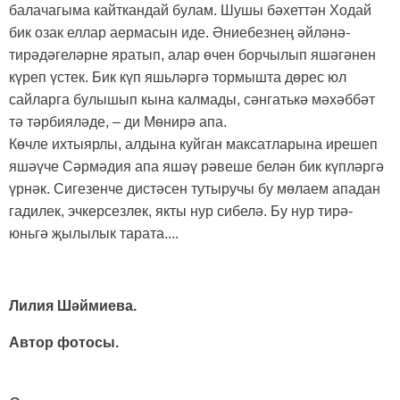
балачагыма кайткандай булам. Шушы бәхеттән Ходай
бик озак еллар аермасын иде. Әниебезнең әйләнә-
тирәдәгеләрне яратып, алар өчен борчылып яшәгәнен
күреп үстек. Бик күп яшьләргә тормышта дөрес юл
сайларга булышып кына калмады, сәнгатькә мәхәббәт
тә тәрбияләде, – ди Мөнирә апа.
Көчле ихтыярлы, алдына куйган максатларына ирешеп
яшәүче Сәрмәдия апа яшәү рәвеше белән бик күпләргә
үрнәк. Сигезенче дистәсен тутыручы бу мөлаем ападан
гадилек, эчкерсезлек, якты нур сибелә. Бу нур тирә-
юньгә җылылык тарата....
Лилия Шәймиева.
Автор фотосы.