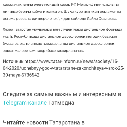
каралачак, әмма әлегә мондый карар РФ Мәгариф министрлыгы
линиясе буенча кабул ителмәгән. Шуңа күрә имтихан регламенты
өстәмә рәвештә җиткереләчәк", - дип сөйләде Ләйлә Фазлыева.
Хәзер Татарстан укучылары һәм студентлары дистанцион формада
укый. Республикада дистанцион дәресләрнең методик базасын
булдырырга планлаштыралар, анда дистанцион дәресләрнең
эшләнмәләре һәм тәҗрибәсе тасвирланачак.
Источник https://www.tatar-inform.ru/news/society/15-
04-2020/uchebnyy-god-v-tatarstane-zakonchitsya-v-srok-25-
30-maya-5736542
Следите за самым важным и интересным в
Telegram-канале
Татмедиа
Читайте новости Татарстана в