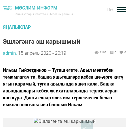
МӨСЛИМ-ИНФОРМ
16+
"Авыл утлары" газетасы - Мөслим районы
ЯҢАЛЫКЛАР
Эшләгәнгә эш карышмый
admin,
15 апрель 2020 - 20:19
1163
0
0
Илһам Гыйзетдинов – Тугаш егете. Авыл мәктәбен
тәмамлагач та, башка яшьтәшләре кебек шәһәргә китү
ягын карамый, туган авылында яшәп кала. Башка
авылдашлары кебек үк ихаталарында терлек асрап
көн күрә. Дистә еллар элек исә терлекчелек белән
ныклап шөгыльләнә башлый Илһам.