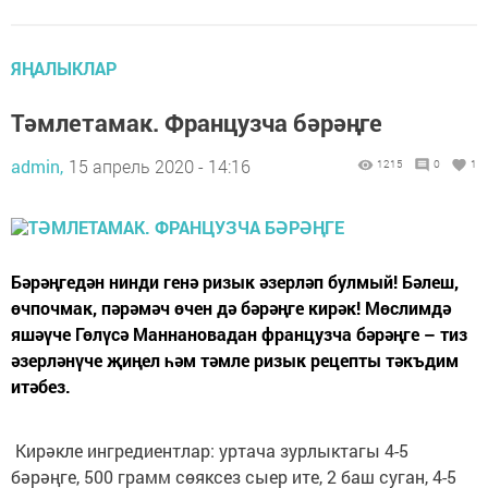
ЯҢАЛЫКЛАР
Тәмлетамак. Французча бәрәңге
admin,
15 апрель 2020 - 14:16
1215
0
1
Бәрәңгедән нинди генә ризык әзерләп булмый! Бәлеш,
өчпочмак, пәрәмәч өчен дә бәрәңге кирәк! Мөслимдә
яшәүче Гөлүсә Маннановадан французча бәрәңге – тиз
әзерләнүче җиңел һәм тәмле ризык рецепты тәкъдим
итәбез.
Кирәкле ингредиентлар: уртача зурлыктагы 4-5
бәрәңге, 500 грамм сөяксез сыер ите, 2 баш суган, 4-5