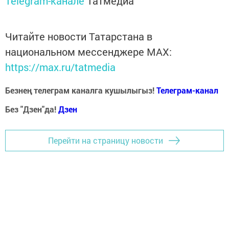
Telegram-канале
Татмедиа
Читайте новости Татарстана в
национальном мессенджере MАХ:
https://max.ru/tatmedia
Безнең телеграм каналга кушылыгыз!
Телеграм-канал
Без "Дзен"да!
Д
зен
Перейти на страницу новости