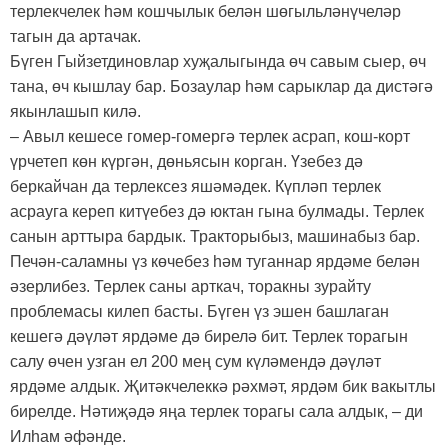
терлекчелек һәм кошчылык белән шөгыльләнүчеләр
тагын да артачак.
Бүген Гыйзетдиновлар хуҗалыгында өч савым сыер, өч
тана, өч кышлау бар. Бозаулар һәм сарыклар да дистәгә
якынлашып килә.
– Авыл кешесе гомер-гомергә терлек асрап, кош-корт
үрчетеп көн күргән, дөньясын корган. Үзебез дә
беркайчан да терлексез яшәмәдек. Күпләп терлек
асрауга кереп китүебез дә юктан гына булмады. Терлек
санын арттыра бардык. Тракторыбыз, машинабыз бар.
Печән-саламны үз көчебез һәм туганнар ярдәме белән
әзерлибез. Терлек саны арткач, торакны зурайту
проблемасы килеп басты. Бүген үз эшен башлаган
кешегә дәүләт ярдәме дә бирелә бит. Терлек торагын
салу өчен узган ел 200 мең сум күләмендә дәүләт
ярдәме алдык. Җитәкчелеккә рәхмәт, ярдәм бик вакытлы
бирелде. Нәтиҗәдә яңа терлек торагы сала алдык, – ди
Илһам әфәнде.