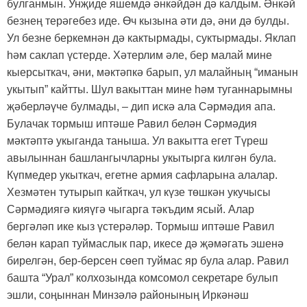
булганмын. Унҗиде яшемдә әнкәйдән дә калдым. Әнкәй
безнең терәгебез иде. Өч кызына әти дә, әни дә булды.
Ул безне беркемнән дә кактырмады, суктырмады. Яклап
һәм саклап үстерде. Хәтерлим әле, бер малай мине
кыерсыткач, әни, мәктәпкә барып, ул малайның “иманын
укытып” кайтты. Шул вакыттан мине һәм туганнарымны
җәберләүче булмады, – дип искә ала Сәрмәдия апа.
Булачак тормыш иптәше Равил белән Сәрмәдия
мәктәптә укыганда таныша. Ул вакытта егет Түреш
авылыннан башлангычларны укытырга килгән була.
Күпмедер укыткач, егетне армия сафларына алалар.
Хезмәтен тутырып кайткач, ул күзе төшкән укучысы
Сәрмәдиягә кияүгә чыгарга тәкъдим ясый. Алар
бергәләп ике кыз үстерәләр. Тормыш иптәше Равил
белән карап туймаслык пар, икесе дә җәмәгать эшенә
бирелгән, бер-берсен сөеп туймас яр була алар. Равил
башта “Урал” колхозында комсомол секретаре булып
эшли, соңыннан Минзәлә районының Иркәнәш