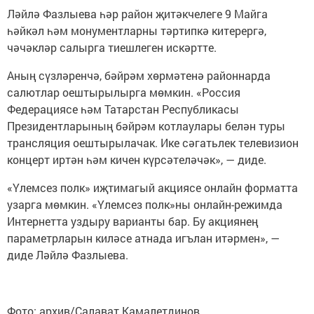
Ләйлә Фазлыева һәр район җитәкчелеге 9 Майга
һәйкәл һәм монументларны тәртипкә китерергә,
чәчәкләр салырга тиешлеген искәртте.
Аның сүзләренчә, бәйрәм хөрмәтенә районнарда
салютлар оештырылырга мөмкин. «Россия
Федерациясе һәм Татарстан Республикасы
Президентларының бәйрәм котлаулары белән туры
трансляция оештырылачак. Ике сәгатьлек телевизион
концерт иртән һәм кичен күрсәтеләчәк», — диде.
«Үлемсез полк» иҗтимагый акциясе онлайн форматта
узарга мөмкин. «Үлемсез полк»ны онлайн-режимда
Интернетта уздыру варианты бар. Бу акциянең
параметрларын киләсе атнада игълан итәрмен», —
диде Ләйлә Фазлыева.
Фото: архив/Салават Камалетдинов