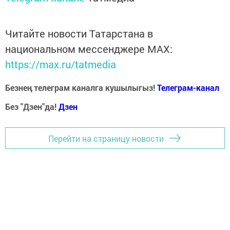
Читайте новости Татарстана в
национальном мессенджере MАХ:
https://max.ru/tatmedia
Безнең телеграм каналга кушылыгыз!
Телеграм-канал
Без "Дзен"да!
Д
зен
Перейти на страницу новости