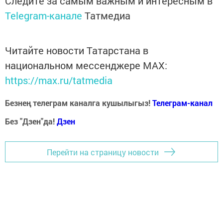
Следите за самым важным и интересным в
Telegram-канале
Татмедиа
Читайте новости Татарстана в
национальном мессенджере MАХ:
https://max.ru/tatmedia
Безнең телеграм каналга кушылыгыз!
Телеграм-канал
Без "Дзен"да!
Д
зен
Перейти на страницу новости