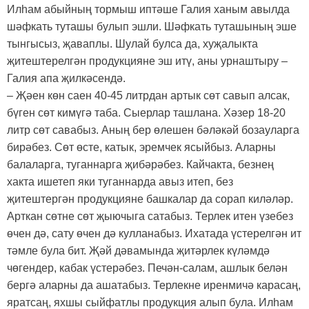
Илһам абыйның тормыш иптәше Галия ханым авылда
шәфкать туташы булып эшли. Шәфкать туташының эше
тынгысыз, җаваплы. Шулай булса да, хуҗалыкта
җитештерелгән продукцияне эш итү, аны урнаштыру –
Галия апа җилкәсендә.
– Җәен көн саен 40-45 литрдан артык сөт савып алсак,
бүген сөт кимүгә таба. Сыерлар ташлана. Хәзер 18-20
литр сөт савабыз. Аның бер өлешен бәләкәй бозауларга
бирәбез. Сөт өсте, катык, эремчек ясыйбыз. Аларны
балаларга, туганнарга җибәрәбез. Кайчакта, безнең
хакта ишетеп яки туганнарда авыз итеп, без
җитештергән продукцияне башкалар да сорап киләләр.
Арткан сөтне сөт җыючыга сатабыз. Терлек итен үзебез
өчен дә, сату өчен дә кулланабыз. Ихатада үстерелгән ит
тәмле була бит. Җәй дәвамында җитәрлек күләмдә
чөгендер, кабак үстерәбез. Печән-салам, ашлык белән
бергә аларны да ашатабыз. Терлекне иренмичә карасаң,
яратсаң, яхшы сыйфатлы продукция алып була. Илһам