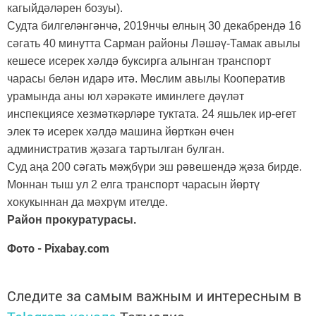
кагыйдәләрен бозуы).
Судта билгеләнгәнчә, 2019нчы елның 30 декабрендә 16
сәгать 40 минутта Сарман районы Ләшәү-Тамак авылы
кешесе исерек хәлдә буксирга алынган транспорт
чарасы белән идарә итә. Мөслим авылы Кооператив
урамында аны юл хәрәкәте иминлеге дәүләт
инспекциясе хезмәткәрләре туктата. 24 яшьлек ир-егет
элек тә исерек хәлдә машина йөрткән өчен
административ җәзага тартылган булган.
Суд аңа 200 сәгать мәҗбүри эш рәвешендә җәза бирде.
Моннан тыш ул 2 елга транспорт чарасын йөртү
хокукыннан да мәхрүм ителде.
Район прокуратурасы.
Фото - Pixabay.com
Следите за самым важным и интересным в