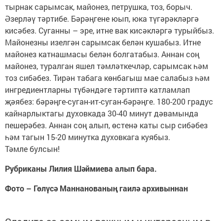
тырнак сарымсак, майонез, петрушка, тоз, борыч.
Әзерләү тәртибе. Бәрәңгене юып, юка түгәрәкләргә
кисәбез. Суганны – эре, итне вак кисәкләргә турыйбыз.
Майонезны изелгән сарымсак белән кушабыз. Итне
майонез катнашмасы белән болгатабыз. Аннан соң
майонез, туралган яшел тәмләткечләр, сарымсак һәм
тоз сибәбез. Тирән табага көнбагыш мае салабыз һәм
ингредиентларны түбәндәге тәртиптә катламлап
җәябез: бәрәңге-суган-ит-суган-бәрәңге. 180-200 градус
кайнарлыктагы духовкада 30-40 минут дәвамында
пешерәбез. Аннан соң алып, өстенә каты сыр сибәбез
һәм тагын 15-20 минутка духовкага куябыз.
Тәмле булсын!
Рубриканы Лилия Шәймиева алып бара.
Фото – Гөлүсә Маннанованың гаилә архивыннан