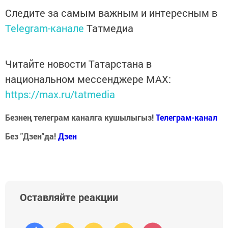
Следите за самым важным и интересным в
Telegram-канале
Татмедиа
Читайте новости Татарстана в
национальном мессенджере MАХ:
https://max.ru/tatmedia
Безнең телеграм каналга кушылыгыз!
Телеграм-канал
Без "Дзен"да!
Д
зен
Оставляйте реакции