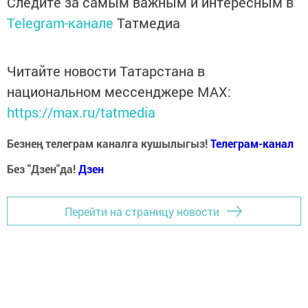
Следите за самым важным и интересным в
Telegram-канале
Татмедиа
Читайте новости Татарстана в
национальном мессенджере MАХ:
https://max.ru/tatmedia
Безнең телеграм каналга кушылыгыз!
Телеграм-канал
Без "Дзен"да!
Д
зен
Перейти на страницу новости