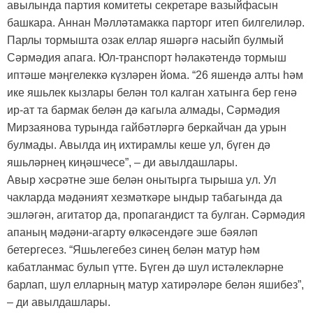
авылында партия комитеты секретаре вазыйфасын
башкара. Аннан Мәлләтамакка парторг итеп билгелиләр.
Парлы тормышта озак еллар яшәргә насыйп булмый
Сәрмәдия апага. Юл-транспорт һәлакәтендә тормыш
иптәше мәңгелеккә күзләрен йома. “26 яшендә алты һәм
ике яшьлек кызлары белән тол калган хатынга бер генә
ир-ат та бармак белән дә кагыла алмады, Сәрмәдия
Мирзаянова турында гайбәтләргә беркайчан да урын
булмады. Авылда иң ихтирамлы кеше ул, бүген дә
яшьләрнең киңәшчесе”, – ди авылдашлары.
Авыр хәсрәтне эше белән онытырга тырыша ул. Ул
чакларда мәдәният хезмәткәре ындыр табагында да
эшләгән, агитатор да, пропагандист та булган. Сәрмәдия
апаның мәдәни-агарту өлкәсендәге эше бәяләп
бетергесез. “Яшьлегебез синең белән матур һәм
кабатланмас булып үтте. Бүген дә шул истәлекләрне
барлап, шул елларның матур хатирәләре белән яшибез”,
– ди авылдашлары.