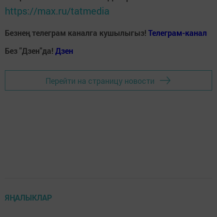
https://max.ru/tatmedia
Безнең телеграм каналга кушылыгыз!
Телеграм-канал
Без "Дзен"да!
Д
зен
Перейти на страницу новости
ЯҢАЛЫКЛАР