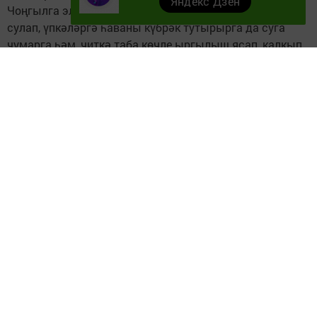
Яндекс Дзен
Чоңгылга эләксәгез дә, югалып калмагыз. Тирән итеп
сулап, үпкәләргә һаваны күбрәк тутырырга да суга
чумарга һәм, читкә таба көчле ыргылыш ясап, калкып
чыгарга. тырышыгыз.
Фото-Pixabay.com
Следите за самым важным и интересным в
Telegram-канале
Татмедиа
Читайте новости Татарстана в
национальном мессенджере MАХ:
https://max.ru/tatmedia
Безнең телеграм каналга кушылыгыз!
Телеграм-канал
Без "Дзен"да!
Д
зен