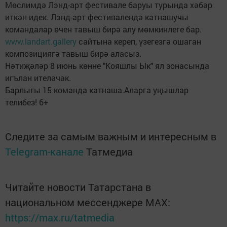
Мөслимдә Лэнд-арт фестивале баруы турында хәбәр
иткән идек. Лэнд-арт фестивалендә катнашучы
командалар өчен тавыш бирә алу мөмкинлеге бар.
www.landart.gallery
сайтына кереп, үзегезгә ошаган
композициягә тавыш бирә аласыз.
Нәтиҗәләр 8 июнь көнне "Кояшлы Ык" ял зонасында
игълан ителәчәк.
Барлыгы 15 команда катнаша.Аларга уңышлар
телибез! 6+
Следите за самым важным и интересным в
Telegram-канале
Татмедиа
Читайте новости Татарстана в
национальном мессенджере MАХ:
https://max.ru/tatmedia