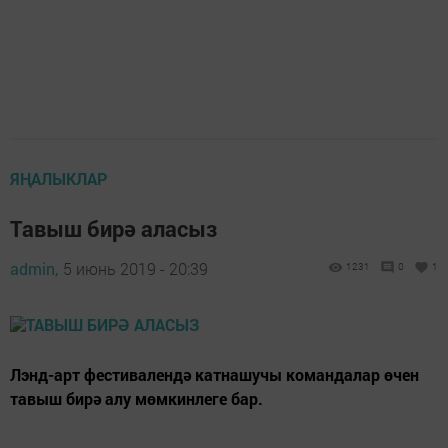
ЯҢАЛЫКЛАР
Тавыш бирә аласыз
admin,
5 июнь 2019 - 20:39
1231
0
1
Лэнд-арт фестивалендә катнашучы командалар өчен
тавыш бирә алу мөмкинлеге бар.