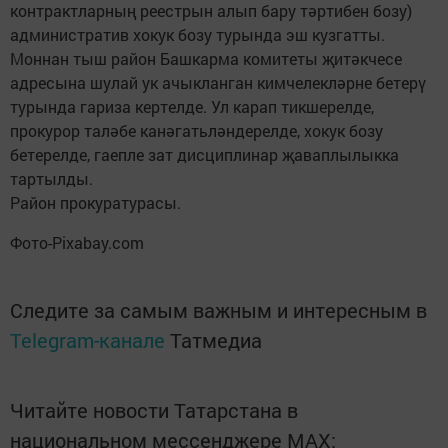
контрактларның реестрын алып бару тәртибен бозу)
административ хокук бозу турында эш кузгатты.
Моннан тыш район Башкарма комитеты җитәкчесе
адресына шулай ук ачыкланган кимчелекләрне бетерү
турында гариза кертелде. Ул карап тикшерелде,
прокурор таләбе канәгатьләндерелде, хокук бозу
бетерелде, гаепле зат дисциплинар җаваплылыкка
тартылды.
Район прокуратурасы.
Фото-Pixabay.com
Следите за самым важным и интересным в
Telegram-канале
Татмедиа
Читайте новости Татарстана в
национальном мессенджере MАХ: