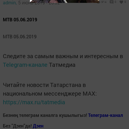
admin,
5 июнь 2019 - 20:32
914
0
0
МТВ 05.06.2019
МТВ 05.06.2019
Следите за самым важным и интересным в
Telegram-канале
Татмедиа
Читайте новости Татарстана в
национальном мессенджере MАХ:
https://max.ru/tatmedia
Безнең телеграм каналга кушылыгыз!
Телеграм-канал
Без "Дзен"да!
Д
зен