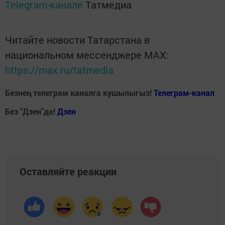
Telegram-канале
Татмедиа
Читайте новости Татарстана в
национальном мессенджере MАХ:
https://max.ru/tatmedia
Безнең телеграм каналга кушылыгыз!
Телеграм-канал
Без "Дзен"да!
Д
зен
Оставляйте реакции