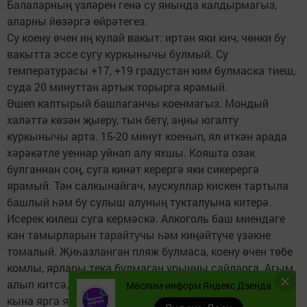
Балаларның үзләрен генә су янында калдырмагыз,
аларны йөзәргә өйрәтегез.
Су коену өчен иң кулай вакыт: иртән яки кич, чөнки бу
вакытта эссе сугу куркынычы булмый. Су
температурасы +17, +19 градустан ким булмаска тиеш,
суда 20 минуттан артык торырга ярамый.
Өшеп калтырый башлаганчы коенмагыз. Мондый
халәттә көзән җыеру, тын бетү, аңны югалту
куркынычы арта. 15-20 минут коенып, ял иткән арада
хәрәкәтле уеннар уйнап алу яхшы. Кояшта озак
булганнан соң, суга кинәт керергә яки сикерергә
ярамый. Тән салкынайгач, мускуллар кискен тартыла
башлый һәм бу сулыш алуның тукталуына китерә.
Исерек килеш суга кермәскә. Алкоголь баш миендәге
кан тамырларын тарайтучы һәм киңәйтүче үзәкне
томалый. Җиһазланган пляж булмаса, коену өчен төбе
комлы, ярлары текә булмаган урынны сайларга. Агым
алып китсә, каршы торырга тырышмагыз. Аз-азлап
Мөслим-информ Яндекс Дзенда
кына ярга якыная барып, агым уңаена йөзәргә кирәк.