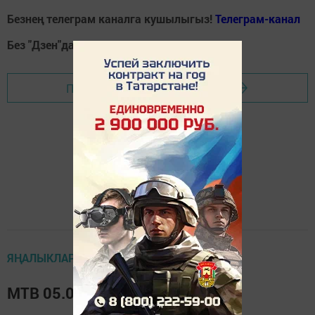
Безнең телеграм каналга кушылыгыз!
Телеграм-канал
Без "Дзен"да!
Д
зен
Перейти на страницу новости
ЯҢАЛЫКЛАР
МТВ 05.06.2019