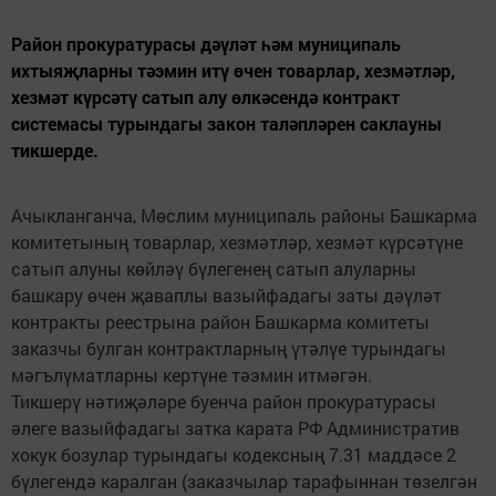
Район прокуратурасы дәүләт һәм муниципаль
ихтыяҗларны тәэмин итү өчен товарлар, хезмәтләр,
хезмәт күрсәтү сатып алу өлкәсендә контракт
системасы турындагы закон таләпләрен саклауны
тикшерде.
Ачыкланганча, Мөслим муниципаль районы Башкарма
комитетының товарлар, хезмәтләр, хезмәт күрсәтүне
сатып алуны көйләү бүлегенең сатып алуларны
башкару өчен җаваплы вазыйфадагы заты дәүләт
контракты реестрына район Башкарма комитеты
заказчы булган контрактларның үтәлүе турындагы
мәгълүматларны кертүне тәэмин итмәгән.
Тикшерү нәтиҗәләре буенча район прокуратурасы
әлеге вазыйфадагы затка карата РФ Административ
хокук бозулар турындагы кодексның 7.31 маддәсе 2
бүлегендә каралган (заказчылар тарафыннан төзелгән