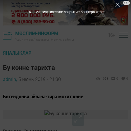
5
Автоматическое закрытие баннера через
МӨСЛИМ-ИНФОРМ
16+
"Авыл утлары" газетасы - Мөслим районы
ЯҢАЛЫКЛАР
Бу көнне тарихта
admin,
5 июнь 2019 - 21:30
1023
0
0
Бөтендөнья әйләнә-тирә мохит көне