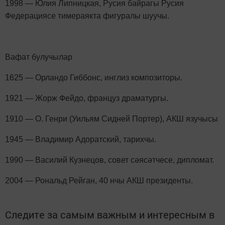
1998 — Юлия Липницкая, Русия байрагы Русия
Федерациясе тимераякта фигуралы шуучы.
Вафат булучылар
1625 — Орландо Гиббонс, инглиз композиторы.
1921 — Жорж Фейдо, француз драматургы.
1910 — О. Генри (Уильям Сидней Портер), АКШ язучысы
1945 — Владимир Адоратский, тарихчы.
1990 — Василий Кузнецов, совет сәясәтчесе, дипломат.
2004 — Рональд Рейган, 40 нчы АКШ президенты.
Следите за самым важным и интересным в