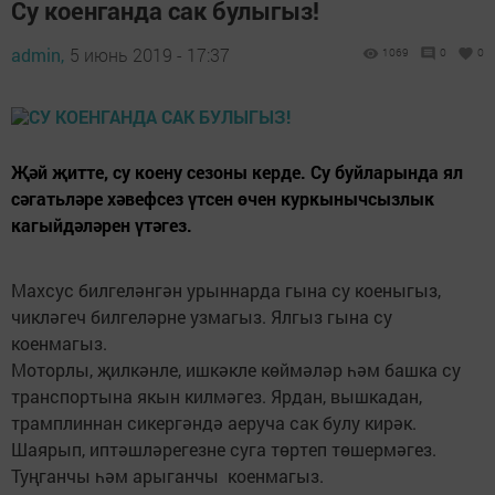
Су коенганда сак булыгыз!
admin,
5 июнь 2019 - 17:37
1069
0
0
Җәй җитте, су коену сезоны керде. Су буйларында ял
сәгатьләре хәвефсез үтсен өчен куркынычсызлык
кагыйдәләрен үтәгез.
Махсус билгеләнгән урыннарда гына су коеныгыз,
чикләгеч билгеләрне узмагыз. Ялгыз гына су
коенмагыз.
Моторлы, җилкәнле, ишкәкле көймәләр һәм башка су
транспортына якын килмәгез. Ярдан, вышкадан,
трамплиннан сикергәндә аеруча сак булу кирәк.
Шаярып, иптәшләрегезне суга төртеп төшермәгез.
Туңганчы һәм арыганчы коенмагыз.