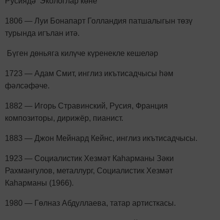
Русиядә Экологлар көне
1806 — Луи Бонапарт Голландия патшалыгын төзү
турында игълан итә.
Бүген дөньяга килүче күренекле кешеләр
1723 — Адам Смит, инглиз икътисадчысы һәм
фәлсәфәче.
1882 — Игорь Стравинский, Русия, Франция
композиторы, дирижёр, пианист.
1883 — Джон Мейнард Кейнс, инглиз икътисадчысы.
1923 — Социалистик Хезмәт Каһарманы Зәки
Рахмангулов, металлург, Социалистик Хезмәт
Каһарманы (1966).
1980 — Гөлназ Абдуллаева, татар артисткасы.