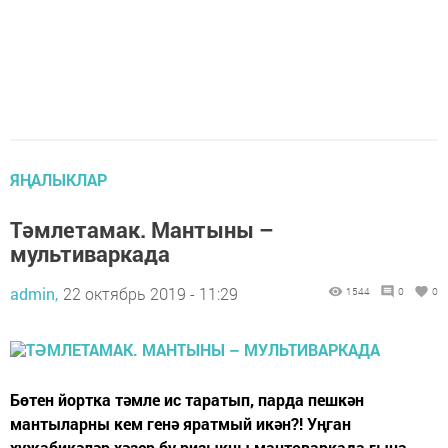
ЯҢАЛЫКЛАР
Тәмлетамак. Мантыны –
мультиваркада
admin,
22 октябрь 2019 - 11:29
1544
0
0
Бөтен йортка тәмле ис таратып, парда пешкән
мантыларны кем генә яратмый икән?! Уңган
хуҗабикәләр хәзер бу ризыкны мантоваркада гына