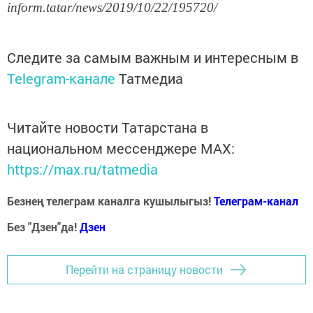
inform.tatar/news/2019/10/22/195720/
Следите за самым важным и интересным в
Telegram-канале
Татмедиа
Читайте новости Татарстана в
национальном мессенджере MАХ:
https://max.ru/tatmedia
Безнең телеграм каналга кушылыгыз!
Телеграм-канал
Без "Дзен"да!
Д
зен
Перейти на страницу новости