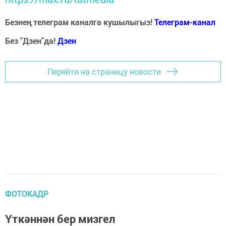
Безнең телеграм каналга кушылыгыз!
Телеграм-канал
Без "Дзен"да!
Д
зен
Перейти на страницу новости
ФОТОКАДР
Үткәннән бер мизгел