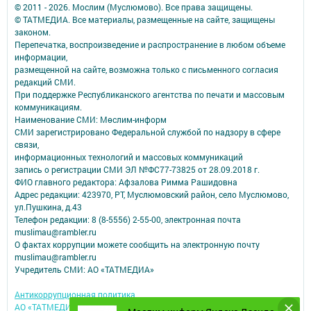
© 2011 - 2026. Мослим (Муслюмово). Все права защищены.
© ТАТМЕДИА. Все материалы, размещенные на сайте, защищены
законом.
Перепечатка, воспроизведение и распространение в любом объеме
информации,
размещенной на сайте, возможна только с письменного согласия
редакций СМИ.
При поддержке Республиканского агентства по печати и массовым
коммуникациям.
Наименование СМИ: Мөслим-информ
СМИ зарегистрировано Федеральной службой по надзору в сфере
связи,
информационных технологий и массовых коммуникаций
запись о регистрации СМИ ЭЛ №ФС77-73825 от 28.09.2018 г.
ФИО главного редактора: Афзалова Римма Рашидовна
Адрес редакции: 423970, РТ, Муслюмовский район, село Муслюмово,
ул.Пушкина, д.43
Телефон редакции: 8 (8-5556) 2-55-00, электронная почта
muslimau@rambler.ru
О фактах коррупции можете сообщить на электронную почту
muslimau@rambler.ru
Учредитель СМИ: АО «ТАТМЕДИА»
Антикоррупционная политика
АО «ТАТМЕДИА» использует «cookie»
для персонализации сервисов и