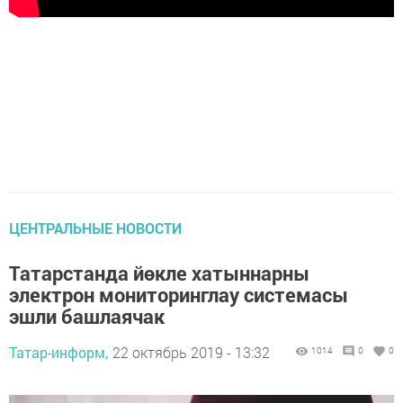
ЦЕНТРАЛЬНЫЕ НОВОСТИ
Татарстанда йөкле хатыннарны
электрон мониторинглау системасы
эшли башлаячак
Татар-информ,
22 октябрь 2019 - 13:32
1014
0
0