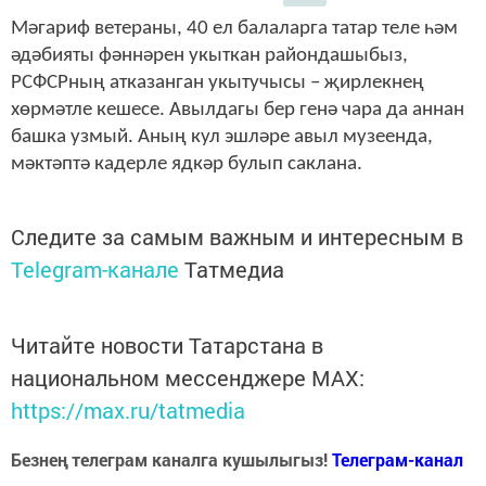
Мәгариф ветераны, 40 ел балаларга татар теле һәм
әдәбияты фәннәрен укыткан райондашыбыз,
РСФСРның атказанган укытучысы – җирлекнең
хөрмәтле кешесе. Авылдагы бер генә чара да аннан
башка узмый. Аның кул эшләре авыл музеенда,
мәктәптә кадерле ядкәр булып саклана.
Следите за самым важным и интересным в
Telegram-канале
Татмедиа
Читайте новости Татарстана в
национальном мессенджере MАХ:
https://max.ru/tatmedia
Безнең телеграм каналга кушылыгыз!
Телеграм-канал