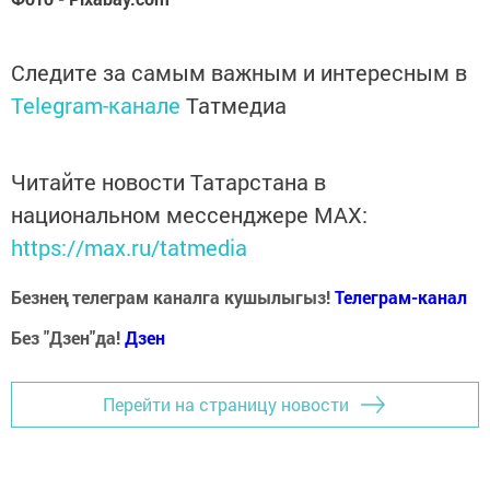
Следите за самым важным и интересным в
Telegram-канале
Татмедиа
Читайте новости Татарстана в
национальном мессенджере MАХ:
https://max.ru/tatmedia
Безнең телеграм каналга кушылыгыз!
Телеграм-канал
Без "Дзен"да!
Д
зен
Перейти на страницу новости