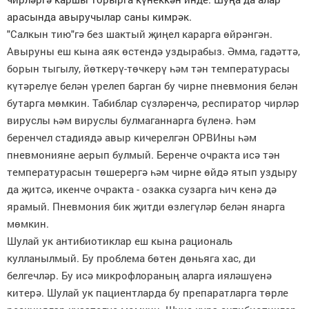
арасында авыручылар саны кимрәк.
"Салкын тию"гә без шактый җиңел карарга өйрәнгән.
Авыруны еш кына аяк өстендә уздырабыз. Әмма, гадәттә,
борын тыгылу, йөткерү-төчкерү һәм тән температурасы
күтәрелүе белән үрелеп барган бу чирне пневмония белән
бутарга мөмкин. Табиблар сүзләренчә, респиратор чирләр
вируслы һәм вируслы булмаганнарга бүленә. Һәм
беренчел стадиядә авыр кичерелгән ОРВИны һәм
пневмонияне аерып булмый. Беренче очракта исә тән
температурасын төшерергә һәм чирне өйдә ятып уздыру
да җитсә, икенче очракта - озакка сузарга һич кенә дә
ярамый. Пневмония бик җитди өзлегүләр белән янарга
мөмкин.
Шулай ук антибиотиклар еш кына рациональ
кулланылмый. Бу проблема бөтен дөньяга хас, ди
белгечләр. Бу исә микрофлораның аларга ияләшүенә
китерә. Шулай ук пациентларда бу препаратларга төрле