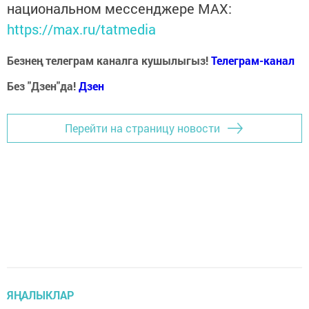
национальном мессенджере MАХ:
https://max.ru/tatmedia
Безнең телеграм каналга кушылыгыз!
Телеграм-канал
Без "Дзен"да!
Д
зен
Перейти на страницу новости
ЯҢАЛЫКЛАР