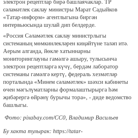
электрон рецептлар бирә башлаячаклар. ТР
сәламәтлек саклау министры Марат Садыйков
«Татар-информ» агентлыгына биргән
интервьюсында шулай дип белдерде.
«Россия Сәламәтлек саклау министрлыгы
системаның мөмкинлекләрен киңәйтүне таләп итә.
Аерым алганда, йөкле хатыннарны
мониторинглауны гамәлгә ашыру, тулысынча
электрон рецептларга күчү, бердәм лаборатор
системаны гамәлгә кертү, федераль хезмәтләр
порталында «Минем сәламәтлек» шәхси кабинеты
өчен мәгълүматларны формалаштырырга һәм
җибәрергә өйрәнү бурычы тора», - диде ведомство
башлыгы.
Фото: pixabay.com/СС0, Владимир Васильев
Бу хакта тулырак: https://tatar-