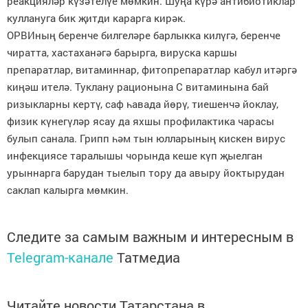
реакцияләр күзәтелүе мөмкин. Шуңа күрә антибиотиклар
куллануга бик җитди карарга кирәк.
ОРВИның беренче билгеләре барлыкка килүгә, беренче
чиратта, хастаханәгә барырга, вируска каршы
препаратлар, витаминнар, фитопрепаратлар кабул итәргә
киңәш ителә. Туклану рационына С витаминына бай
ризыкларны кертү, саф һавада йөрү, тиешенчә йоклау,
физик күнегүләр ясау да яхшы профилактика чарасы
булып санала. Грипп һәм тын юлларының кискен вирус
инфекциясе таралышы чорында кеше күп җыелган
урыннарга барудан тыелып тору да авыру йоктырудан
саклап калырга мөмкин.
Следите за самым важным и интересным в
Telegram-канале
Татмедиа
Читайте новости Татарстана в