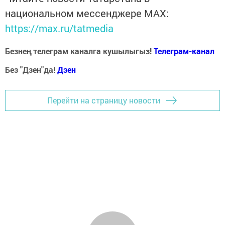
национальном мессенджере MАХ:
https://max.ru/tatmedia
Безнең телеграм каналга кушылыгыз!
Телеграм-канал
Без "Дзен"да!
Д
зен
Перейти на страницу новости