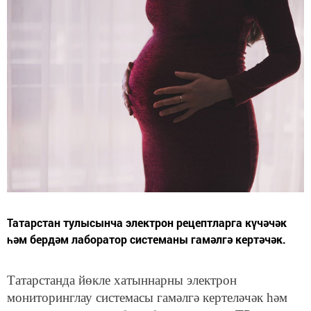
Татарстан тулысынча электрон рецептларга күчәчәк
һәм бердәм лаборатор системаны гамәлгә кертәчәк.
Татарстанда йөкле хатыннарны электрон
мониторинглау системасы гамәлгә кертеләчәк һәм