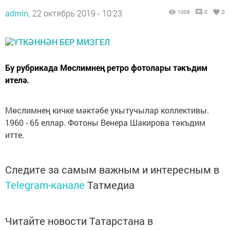
admin,
22 октябрь 2019 - 10:23
1006
0
0
Бу рубрикада Мөслимнең ретро фотолары тәкъдим
ителә.
Мөслимнең кичке мәктәбе укытучылар коллективы.
1960 - 65 еллар. Фотоны Венера Шакирова тәкъдим
итте.
Следите за самым важным и интересным в
Telegram-канале
Татмедиа
Читайте новости Татарстана в