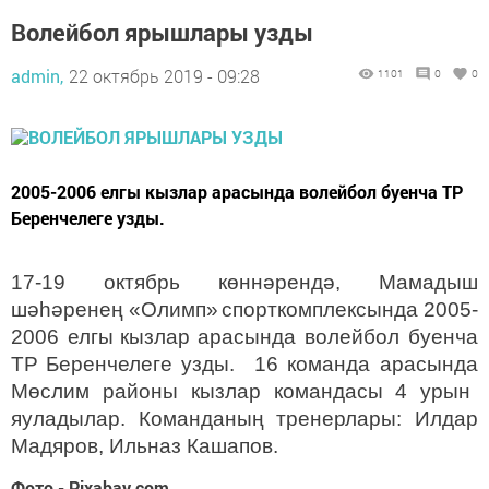
Волейбол ярышлары узды
admin,
22 октябрь 2019 - 09:28
1101
0
0
2005-2006 елгы кызлар арасында волейбол буенча ТР
Беренчелеге узды.
17-19 октяб
рь көннәрендә
, Мамадыш
шәһәренең «Олимп»
спорткомплексында 2005-
2006 елгы
кызлар
арасында волейбол буенча
ТР
Беренчелеге узды. 16 команда арасында
Мөслим районы
кызлар
командасы
4 урын
яуладылар.
Команданың тренерлары: Илдар
Мадяров, Ильназ Кашапов.
Фото - Pixabay.com