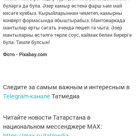
бүләргә дә була. Әзер камыр өстенә фарш һәм май
кисәге куябыз. Кырыйларыннан чеметеп, камырны
конверт формасында ябыштырабыз. Мантоваркада
мантылар ярты сәгать эчендә пешеп тә чыга. Әзер
мантыларны өстәлгә төрле соус, каймак белән бирергә
була. Тәмле булсын!
Фото - Pixabay.com
Следите за самым важным и интересным в
Telegram-канале
Татмедиа
Читайте новости Татарстана в
национальном мессенджере MАХ:
https://max.ru/tatmedia