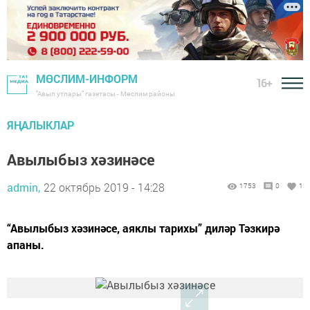
МӨСЛИМ-ИНФОРМ
16+
"Авыл утлары" газетасы - Мөслим районы
ЯҢАЛЫКЛАР
Авылыбыз хәзинәсе
admin,
22 октябрь 2019 - 14:28
1753
0
1
“Авылыбыз хәзинәсе, аяклы тарихы” диләр Тәзкирә
апаны.