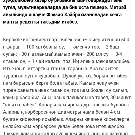
түгел, мультиваркаларда да бик оста пешерә. Метрәй
авылында яшәүче Фәүзия Хәйбрахмановадан сезгә
манты рецепты тәкъдим итәбез.
Кирәкле ингредиентлар: эчлек өчен– сыер итеннән 500
г фарш; – 100 мл бозлы су; – тәменчә тоз; – 2 баш
суган;– 30 г атланмай.камыр өчен– 200 мл су; – 3-4
стакан он, – 1 чәй калагы тоз. Иң элек эчлек әзерлибез.
Итне юып, иттарткычтан чыгарабыз. Аңа вак итеп
туралган суган кушабыз. Шулай ук тоз, борыч өстибез
һәм барысын бергә болгатабыз. Камыр ясау өчен
тирән савытка ике стакан он, тоз һәм бозлы су салып,
камыр басабыз. Аны, азык пленкасына төреп, 30 минут
“ял иттерәбез”. Аннары камырны дүрт өлешкә бүләбез.
Аларның һәрберсеннән диаметры чама белән 4 см
булган кисәкләр ясыйбыз. Аларны кечкенә кисәкләргә
бүләбез һәм һәрберсен уклау белән юка итеп җәябез.
Токмач камыры кадәр зур җәем ясап, аны шакмаклап