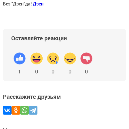
Без "Дзен"да!
Д
зен
Оставляйте реакции
1
0
0
0
0
Расскажите друзьям