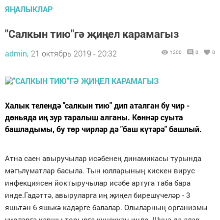
ЯҢАЛЫКЛАР
"Салкын тию"гә җиңел карамагыз
admin,
21 октябрь 2019 - 20:32
1200
0
0
Халык телендә "салкын тию" дип аталган бу чир -
дөньяда иң зур таралыш алганы. Көннәр суыта
башладымы, бу төр чирләр дә "баш күтәрә" башлый.
Атна саен авыручылар исәбенең динамикасы турында
мәгълүматлар басыла. Тын юлларының кискен вирус
инфекциясен йоктыручылар исәбе артуга таба бара
инде.Гадәттә, авыруларга иң җиңел бирешүчеләр - 3
яшьтән 6 яшькә кадәрге балалар. Олыларның организмы
чирләргә каршы торырга күнеккән инде. Шуңа да алар