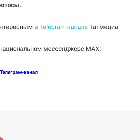
отосы.
интересным в
Telegram-канале
Татмедиа
в национальном мессенджере MАХ:
Телеграм-канал