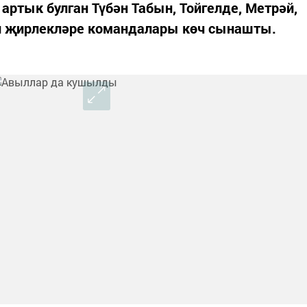
артык булган Түбән Табын, Тойгелде, Метрәй,
л җирлекләре командалары көч сынашты.