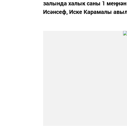
залында халык саны 1 меңнән 
Исәнсеф, Иске Карамалы авы