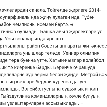
көчлеләрдән санала. Тойгелде җирлеге 2014-
суперфиналында җиңү яулаган иде. Түбән
район чемпионы исемен йөртә. Ә
 тиңнәр булмады. Башка авыл җирлекләре ул
Яңа Усы зоналарында ярышты.
ортчыларны район Советы аппараты җитәкчесе
андаларга уңышлар теләде. Уеннар олимпия
де төре буенча үтте. Хатын-кызлар волейбол
ик тә киеренке барды. Беренче очрашуда
делеләрне зур аерма белән җиңде. Метрәй һә
ының көчләре бердәй күренсә дә, уен
амланды. Волейбол уенына судьялык иткән
 Гыйздуллина командаларның көчле булуын,
хшы үзләштерүләрен ассызыклады. –