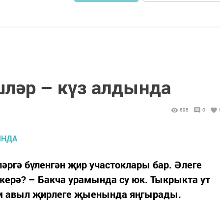
ләр – күз алдында
698
0
ргә бүленгән җир участоклары бар. Әлеге
 керә? – Бакча урамында су юк. Тыкрыкта ут
им авыл җирлеге җыенында яңгырады.