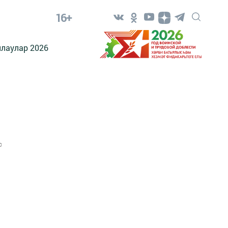
16+
лаулар 2026
0