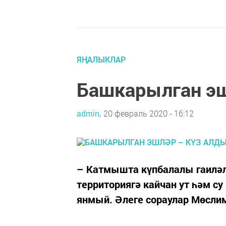
ЯҢАЛЫКЛАР
Башкарылган эш
admin,
20 февраль 2020 - 16:12
– Катмышта күпбалалы гаиләлә
территориягә кайчан ут һәм су
янмый. Әлеге сораулар Мөсл