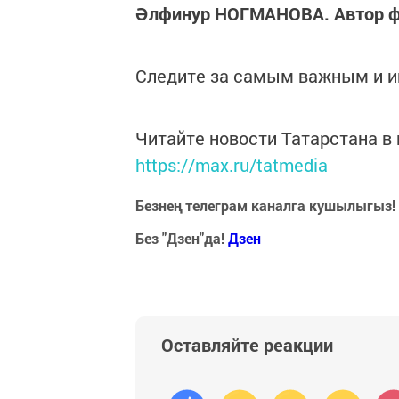
Әлфинур НОГМАНОВА. Автор ф
Следите за самым важным и 
Читайте новости Татарстана 
https://max.ru/tatmedia
Безнең телеграм каналга кушылыгыз!
Без "Дзен"да!
Д
зен
Оставляйте реакции