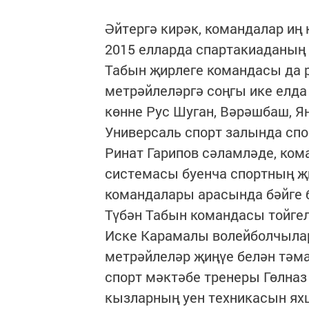
Әйтергә кирәк, командалар иң 
2015 елларда спартакиаданың 
Табын җирлеге командасы да 
метрәйлеләргә соңгы ике елда
көнне Рус Шуган, Вәрәшбаш, 
Универсаль спорт залында сп
Ринат Гарипов сәламләде, ком
системасы буенча спортның җи
командалары арасында бәйге б
Түбән Табын командасы тойгел
Иске Карамалы волейболчылар
метрәйлеләр җиңүе белән тәм
спорт мәктәбе тренеры Гөлназ
кызларның уен техникасын я