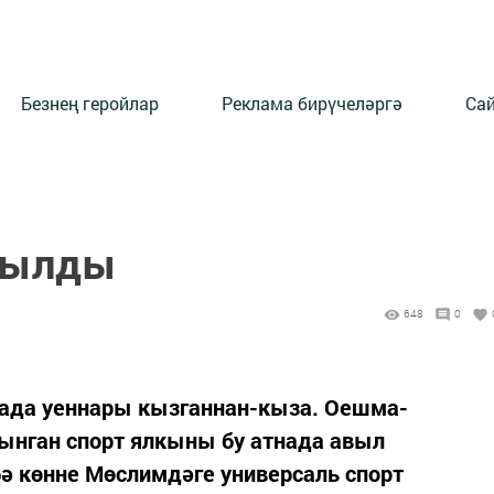
Безнең геройлар
Реклама бирүчеләргә
Сай
шылды
648
0
ада уеннары кызганнан-кыза. Оешма-
ынган спорт ялкыны бу атнада авыл
ә көнне Мөслимдәге универсаль спорт