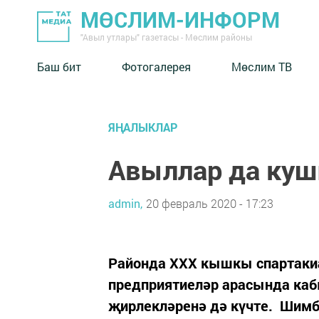
МӨСЛИМ-ИНФОРМ
"Авыл утлары" газетасы - Мөслим районы
Баш бит
Фотогалерея
Мөслим ТВ
ЯҢАЛЫКЛАР
Авыллар да ку
admin,
20 февраль 2020 - 17:23
Районда ХХХ кышкы спартаки
предприятиеләр арасында каб
җирлекләренә дә күчте. Шимб