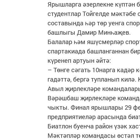
Ярышларга әзерлекне күптән б
студентлар Тойгелде мәктәбе 
составында һәр төр уенга спо
башлыгы Дамир Минһаҗев.
Балалар һәм яшүсмерләр спор
спартакиада башланганнан би
күренеп артуын әйтә:
– Төнге сәгать 10нарга кадәр
гадәттә, бергә тупланып кил
Авыл җирлекләре командалары
Вәрәшбаш җирлекләре команда
чыкты. Финал ярышлары 29 фе
предприятиеләр арасында биа
Биатлон буенча район үзәк ха
Мәктәпләр командасы өстәл т