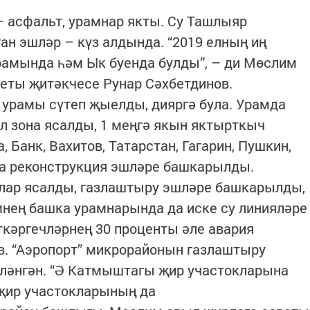
– асфальт, урамнар якты. Су Ташлыяр
н эшләр – күз алдында. “2019 елның иң
рамында һәм Ык буенда булды”, – ди Мөслим
еты җитәкчесе Рунар Сәхбетдинов.
 урамы сүтеп җыелды, дияргә була. Урамда
л зона ясалды, 1 меңгә якын яктырткыч
 Банк, Вахитов, Татарстан, Гагарин, Пушкин,
да реконструкция эшләре башкарылды.
лар ясалды, газлаштыру эшләре башкарылды,
нең башка урамнарында да иске су линияләре
кәргечләрнең 30 проценты әле авария
ов. “Аэропорт” микрорайонын газлаштыру
лләнгән. “Ә Катмыштагы җир участокларына
 җир участокларының да