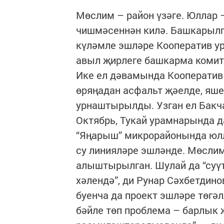
Мөслим – район үзәге. Юллар 
чишмәсеннән килә. Башкарылга
күләмле эшләре Кооператив у
авыл җирлеге башкарма комит
Ике ел дәвамында Кооператив
өряңадан асфальт җәелде, яше
урнаштырылды. Узган ел Бакча,
Октябрь, Тукай урамнарында 
“Яңарыш” микрорайонында юл
су линияләре эшләнде. Мөслим
алыштырылган. Шулай да “суүт
хәлендә”, ди Рунар Сәхбетдин
буенча да проект эшләре төгә
бәйле төп проблема – барлык