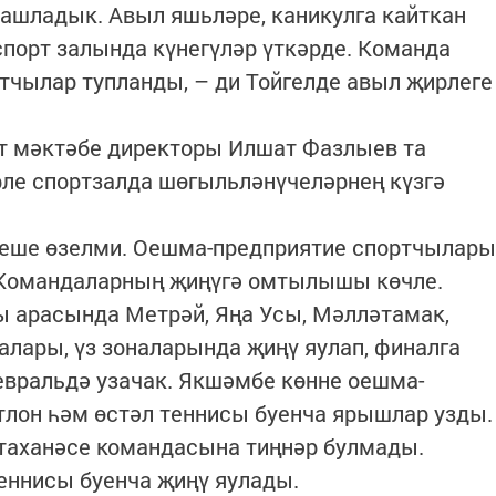
ашладык. Авыл яшьләре, каникулга кайткан
спорт залында күнегүләр үткәрде. Команда
ртчылар тупланды, – ди Тойгелде авыл җирлеге
т мәктәбе директоры Илшат Фазлыев та
рле спортзалда шөгыльләнүчеләрнең күзгә
 кеше өзелми. Оешма-предприятие спортчылары
ә. Командаларның җиңүгә омтылышы көчле.
 арасында Метрәй, Яңа Усы, Мәлләтамак,
лары, үз зоналарында җиңү яулап, финалга
вральдә узачак. Якшәмбе көнне оешма-
тлон һәм өстәл теннисы буенча ярышлар узды.
стаханәсе командасына тиңнәр булмады.
еннисы буенча җиңү яулады.