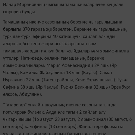
Илнар Мирановның чыгышы тамашачылар өчен күңелле
сюрприз булды.
Тамашаның икенче сезонының беренче чыгарылышына
барлыгы 370 гариза җибәрелгән. Беренче чыгарылышның
турыдан-туры эфирына 10 катнашучы сайлап алынды,
аларның 5се генә жюри әгъзаларыннан һәм
тамашачылардан иң күп балл җыйдылар һәм ярымфиналга
үттеләр. Нәтиҗәдә, онлайн тамашаның беренче
ярымфиналчылары: Мария Афанасиадиди 29 яшь (Яр
Чаллы), Камилла Фәйзуллина 18 яшь (Баулы), Самат
Нургалиев 22 яшь (Тәтеш районы, Кече Әтрәч авылы), Гүзәл
Сафина 38 яшь (Яр Чаллы), Руфия Белкина 32 яшь (Оренбург
өлкәсе, Абдуллин).
"Татарста
р
" онлайн-шоуының икенче сезоны тагын да
популяррак булачак. Алда әле тагын 2 сайлап алу
чыгарылышы (16 август, 23 август), 2 ярымфинал (30 август, 6
сентябрь) һәм финал (13 сентябрь). Финал тере форматта
узачак, анда финалистларның барысы да төшерү