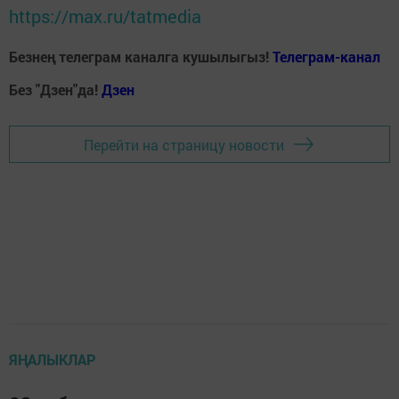
https://max.ru/tatmedia
Безнең телеграм каналга кушылыгыз!
Телеграм-канал
Без "Дзен"да!
Д
зен
Перейти на страницу новости
ЯҢАЛЫКЛАР