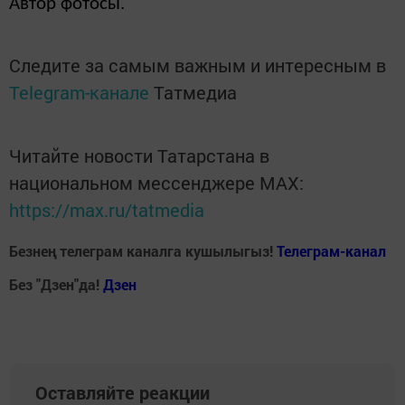
Автор фотосы.
Следите за самым важным и интересным в
Telegram-канале
Татмедиа
Читайте новости Татарстана в
национальном мессенджере MАХ:
https://max.ru/tatmedia
Безнең телеграм каналга кушылыгыз!
Телеграм-канал
Без "Дзен"да!
Д
зен
Оставляйте реакции