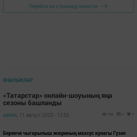
Перейти на страницу новости
ЯҢАЛЫКЛАР
«Татарстар» онлайн-шоуының яңа
сезоны башланды
admin,
11 август 2020 - 13:53
799
0
0
Беренче чыгарылыш жюриның махсус кунагы Гүзәл