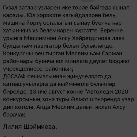
Гүзәл затлар үзләрен ике төрле бәйгедә сынап
карады. Юл хәрәкәте кагыйдәләрен белү,
машина йөртү осталыгын сынау буенча һәр
хатын-кыз үз белемнәрен күрсәтте. Беренче
урынга Мөслимнән Алсу Хәйретдинова лаек
булды һәм навигатор белән бүләкләнде.
Конкурсны оештырган Мөслим һәм Сарман
районнары буенча юл минлеге дәүләт бюджет
учреждениесе, районның
Д0СААФ оешмасыннан җиңүчеләргә дә,
катнашучыларга да кыйммәтле бүләкләр
бирелде. 13 нче август көнне "Автоледи-2020"
конкурсының зона туры Әлмәт шәһәрендә узар
дип көтелә. Анда Мөслим данын яклап Алсу
барачак.
Лилия Шәймиева.