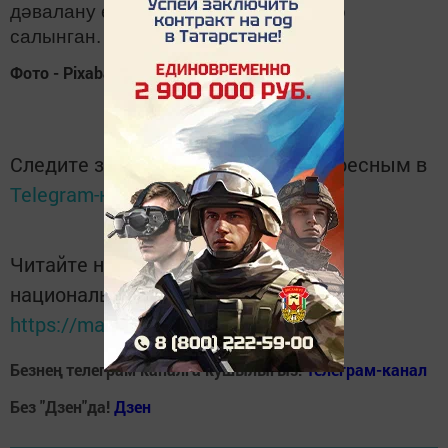
дәвалану өчен район хастаханәсенә
салынган.
Фото - Pixabay.com
Следите за самым важным и интересным в
Telegram-канале
Татмедиа
Читайте новости Татарстана в
национальном мессенджере MАХ:
https://max.ru/tatmedia
Безнең телеграм каналга кушылыгыз!
Телеграм-канал
Без "Дзен"да!
Д
зен