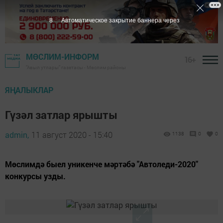
7
Автоматическое закрытие баннера через
МӨСЛИМ-ИНФОРМ
16+
"Авыл утлары" газетасы - Мөслим районы
ЯҢАЛЫКЛАР
Гүзәл затлар ярышты
admin,
11 август 2020 - 15:40
1138
0
0
Мөслимдә быел уникенче мәртәбә "Автоледи-2020"
конкурсы узды.