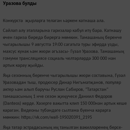
Уразова булды
Конкурс
та
җырларга теләгән һәркем катнаша ала.
Сайлап алу этапларына гаризалар кабул итү бара. Катнашу
өчен гариза биредә бирергә мөмкин. Тамашаның беренче
чыгарылышы 9 августта 19:00 сәгатьтә туры эфирда узды,
махсус кунак һәм жюри әгъзасы- Гүзәл Уразова. Тамашаның
гомуми трансляциясе социаль челтәрләрдә 300 000 нән
артык карау җыйды.
Яңа сезонның беренче чыгарылышы жюри составына, Гүзәл
Уразовадан тыш, продюсер Динар Нигъмәтҗанов, популяр
актер һәм алып баручы Руслан Сабиров, "Татарстан"
тамашасының 1 нче сезон җиңүчесе Даниил Федоров
(Danteos) керде. Хәзерге вакытта клип 150 000нән артык
кеше
караган. Видеоны түбәндәге сылтама буенча карарга
мөмкин: https://vk.com/wall-195020391_2195
Яңа татар эстрадасының иң танылган вәкилләренең берсе-