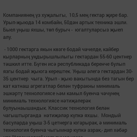
Компаниянең үз хуҗалыгы, 10,5 мең гектар җире бар.
Урып-җыюда 14 комбайн, 50дән артык техника эшли.
Быел уңыш яхшы, төп бурыч - югалтуларсыз җыеп
алу.
- 1000 гектарга якын көзге бодай чәчелде, кайбер
кырларның уңдырышлылыгы гектардан 55-60 центнер
тәшкил итте. Бүген исә республикада беренче булып
язгы бодай җыюга керештек. Уңыш әлегә гектардан 30-
35 центнер чыга. Урып - җыю вакытында без тагын бер
кат катнаш агрегатлар белән туфракны минималь
эшкәртү технологиясе һәм камыл буенча чәчүнең
минималь технологиясе нәтиҗәлерәк
булуынаышандык. Классик технология белән
чагыштырганда нәтиҗәләр күпкә яхшы. Мондый
басуларда уңыш 3-5 цетнерга югарырак, ә минималь
технология буенча чыгымнар күпкә азрак,- дип хәбәр