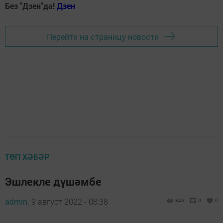
Без "Дзен"да!
Д
зен
Перейти на страницу новости
ТӨП ХӘБӘР
Эшлекле дүшәмбе
admin,
9 август 2022 - 08:38
846
0
0