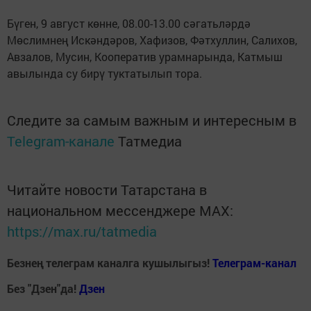
Бүген, 9 август көнне, 08.00-13.00 сәгатьләрдә
Мөслимнең Искәндәров, Хафизов, Фәтхуллин, Салихов,
Авзалов, Мусин, Кооператив урамнарында, Катмыш
авылында су бирү туктатылып тора.
Следите за самым важным и интересным в
Telegram-канале
Татмедиа
Читайте новости Татарстана в
национальном мессенджере MАХ:
https://max.ru/tatmedia
Безнең телеграм каналга кушылыгыз!
Телеграм-канал
Без "Дзен"да!
Д
зен