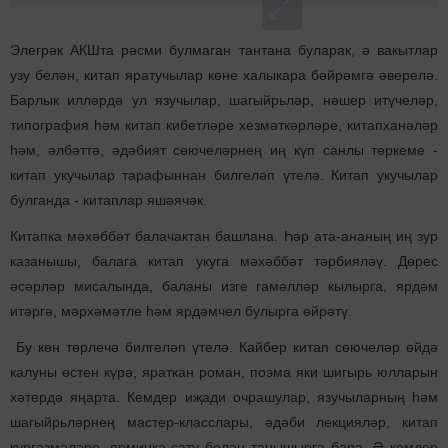
Элегрәк АКШта рәсми булмаган тантана буларак, ә вакытлар
узу белән, китап яратучылар көне халыкара бәйрәмгә әверелә.
Барлык илләрдә ул язучылар, шагыйрьләр, нәшер итүчеләр,
типография һәм китап кибетләре хезмәткәрләре, китапханәләр
һәм, әлбәттә, әдәбият сөючеләрнең иң күп санлы төркеме -
китап укучылар тарафыннан билгеләп үтелә. Китап укучылар
булганда - китаплар яшәячәк.
Китапка мәхәббәт балачактан башлана. Һәр ата-ананың иң зур
казанышы, балага китап укуга мәхәббәт тәрбияләү. Дөрес
әсәрләр мисалында, баланы изге гамәлләр кылырга, ярдәм
итәргә, мәрхәмәтле һәм ярдәмчел булырга өйрәтү.
Бу көн төрлечә билгеләп үтелә. Кайбер китап сөючеләр өйдә
калуны өстен күрә, яраткан роман, поэма яки шигырь юлларын
хәтердә яңарта. Кемдер иҗади очрашулар, язучыларның һәм
шагыйрьләрнең мастер-класслары, әдәби лекцияләр, китап
күргәзмәләре, ярминкә-сату белән танышырга бара. Ә кемдер