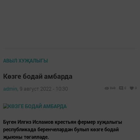
АВЫЛ ХУҖАЛЫГЫ
Көзге бодай амбарда
admin,
9 август 2022 - 10:30
848
0
0
Бүген Илгиз Исламов крестьян фермер хуҗалыгы
республикада беренчеләрдән булып көзге бодай
җыюны төгәлләде.