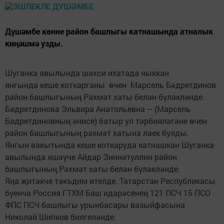
Дүшәмбе көнне район башлыгы катнашында атналык
киңәшмә узды.
Шуганка авылында шәхси ихатада чыккан
янгында кеше коткарганы өчен Марсель Бәдретдинов
район башлыгының Рәхмәт хаты белән бүләкләнде.
Бәдретдинова Эльвира Анатольевна – (Марсель
Бадретдиновның әнисе) батыр ул тәрбияләгәне өчен
район башлыгының рәхмәт хатына лаек булды.
Янгын вакытында кеше коткаруда катнашкан Шуганка
авылында яшәүче Айдар Зиннәтуллин район
башлыгының Рәхмәт хаты белән бүләкләнде.
Яңа җитәкче тәкъдим ителде. Татарстан Республикасы
буенча Россия ГТХМ Баш идарәсенең 121 ПСЧ 15 ПСО
ФПС ПСЧ башлыгы урынбасары вазыйфасына
Николай Шипков билгеләнде.