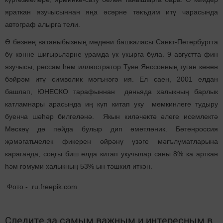
яраткан язучысыннан яңа әсәрне тәкъдим итү чарасында
автограф алырга тели.
Ә безнең ватаныбызның мәдәни башкаласы Санкт-Петербургта
бу көнне шигырьләрне урамда ук укырга була. 9 августта фин
язучысы, рәссам һәм иллюстратор Туве Янссонның туган көнен
бәйрәм итү символик мәгънәгә ия. Ел саен, 2001 елдан
башлап, ЮНЕСКО тарафыннан дөньяда халыкның барлык
катламнары арасында иң күп китап уку мөмкинлеге тудыру
буенча шәһәр билгеләнә. Якын киләчәктә әлеге исемлектә
Мәскәү дә пәйда булыр дип өметләник. Бөтенроссия
җәмәгатьчелек фикерен өйрәнү үзәге мәгълүматларына
караганда, соңгы биш елда китап укучылар саны 8% ка арткан
һәм гомуми халыкның 53% ын тәшкил иткән.
Фото - ru.freepik.com
Следите за самым важным и интересным в