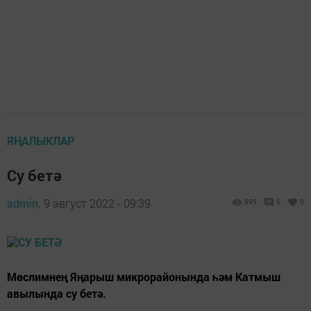
ЯҢАЛЫКЛАР
Су бетә
admin,
9 август 2022 - 09:39
895
0
0
Мөслимнең Яңарыш микрорайонында һәм Катмыш
авылында су бетә.