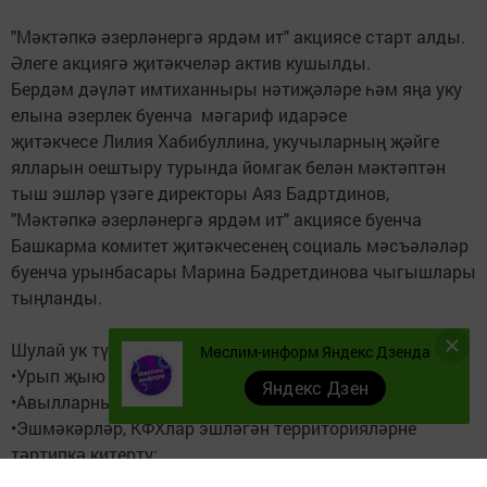
"Мәктәпкә әзерләнергә ярдәм ит" акциясе старт алды.
Әлеге акциягә җитәкчеләр актив кушылды.
Бердәм дәүләт имтиханныры нәтиҗәләре һәм яңа уку
елына әзерлек буенча мәгариф идарәсе
җитәкчесе Лилия Хабибуллина, укучыларның җәйге
ялларын оештыру турында йомгак белән мәктәптән
тыш эшләр үзәге директоры Аяз Бадртдинов,
"Мәктәпкә әзерләнергә ярдәм ит" акциясе буенча
Башкарма комитет җитәкчесенең социаль мәсъәләләр
буенча урынбасары Марина Бәдретдинова чыгышлары
тыңланды.
Шулай ук түбәндәге актуаль мәсәләләр каралды:
Мөслим-информ Яндекс Дзенда
•Урып җыю эшләрен контрольда тоту;
Яндекс Дзен
•Авылларның, җирлекләрнең чисталыгын тәэмин итү;
•Эшмәкәрләр, КФХлар эшләгән территорияләрне
тәртипкә китертү;
•Үзара салым акчаларына башкарыласы эшләрне күз