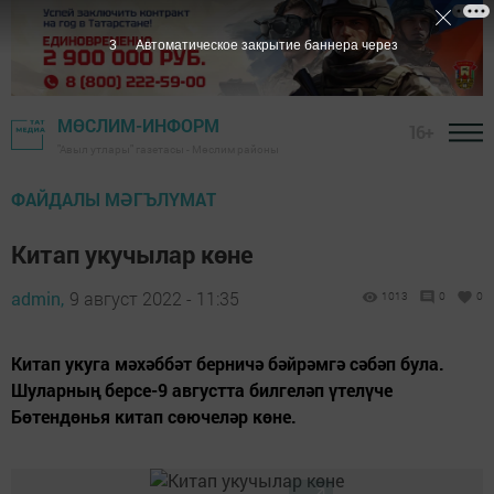
2
Автоматическое закрытие баннера через
МӨСЛИМ-ИНФОРМ
16+
"Авыл утлары" газетасы - Мөслим районы
ФАЙДАЛЫ МӘГЪЛҮМАТ
Китап укучылар көне
admin,
9 август 2022 - 11:35
1013
0
0
Китап укуга мәхәббәт берничә бәйрәмгә сәбәп була.
Шуларның берсе-9 августта билгеләп үтелүче
Бөтендөнья китап сөючеләр көне.