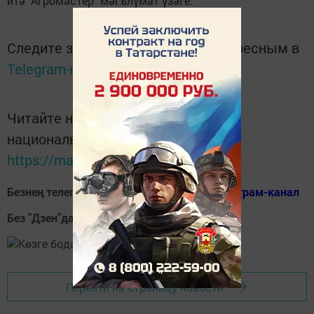
итә "Агромастер" мәгълүмат үзәге.
Следите за самым важным и интересным в
Telegram-канале
Татмедиа
Читайте новости Татарстана в
национальном мессенджере MАХ:
https://max.ru/tatmedia
Безнең телеграм каналга кушылыгыз!
Телеграм-канал
Без "Дзен"да!
Д
зен
Перейти на страницу новости