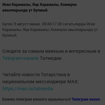
Иске Карамалы, Яңа Карамалы, Коммуна
авылларында ут булмый.
Бүген, 9 август көнне, 09.00-17.00 сәгатьләрдә Иске
Карамалы, Яңа Карамалы, Коммуна авылларында ут
булмый.
Следите за самым важным и интересным в
Telegram-канале
Татмедиа
Читайте новости Татарстана в
национальном мессенджере MАХ:
https://max.ru/tatmedia
Безнең телеграм каналга кушылыгыз!
Телеграм-канал