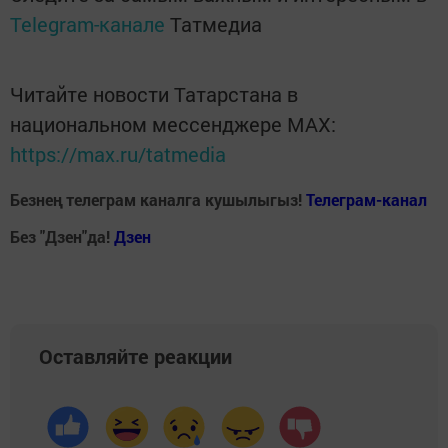
Telegram-канале
Татмедиа
Читайте новости Татарстана в
национальном мессенджере MАХ:
https://max.ru/tatmedia
Безнең телеграм каналга кушылыгыз!
Телеграм-канал
Без "Дзен"да!
Д
зен
Оставляйте реакции