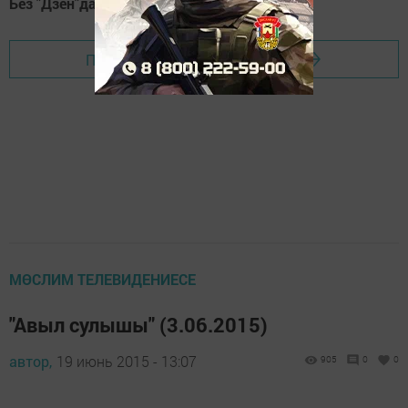
Без "Дзен"да!
Д
зен
Перейти на страницу новости
МӨСЛИМ ТЕЛЕВИДЕНИЕСЕ
"Авыл сулышы" (3.06.2015)
автор,
19 июнь 2015 - 13:07
905
0
0