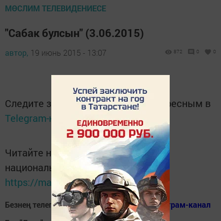
МӨСЛИМ ТЕЛЕВИДЕНИЕСЕ
"Сабак булсын" (3.06.2015)
автор,
19 июнь 2015 - 13:07
872
0
0
Следите за самым важным и интересным в
Telegram-канале
Татмедиа
Читайте новости Татарстана в
национальном мессенджере MАХ:
https://max.ru/tatmedia
Безнең телеграм каналга кушылыгыз!
Телеграм-канал