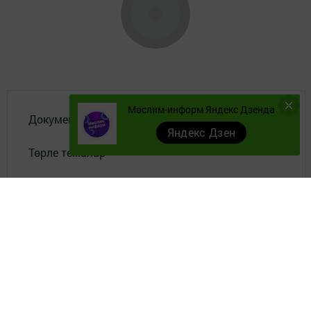
Мөслим-информ Яндекс Дзенда
Документы
Яндекс Дзен
Төрле темалар
Телефон АО «ТАТМЕДИА»:
(843) 222 09 84
16+