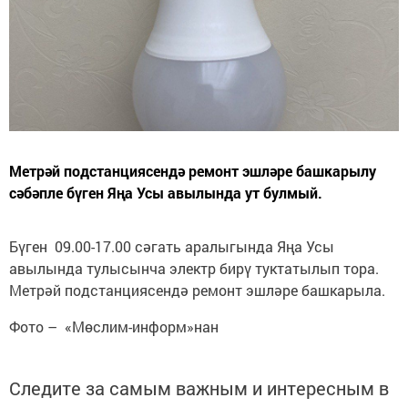
Метрәй подстанциясендә ремонт эшләре башкарылу
сәбәпле бүген Яңа Усы авылында ут булмый.
Бүген 09.00-17.00 сәгать аралыгында Яңа Усы
авылында тулысынча электр бирү туктатылып тора.
Метрәй подстанциясендә ремонт эшләре башкарыла.
Фото – «Мөслим-информ»нан
Следите за самым важным и интересным в