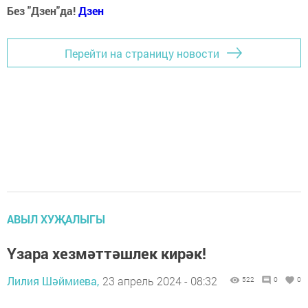
Без "Дзен"да!
Д
зен
Перейти на страницу новости
АВЫЛ ХУҖАЛЫГЫ
Үзара хезмәттәшлек кирәк!
Лилия Шәймиева,
23 апрель 2024 - 08:32
522
0
0