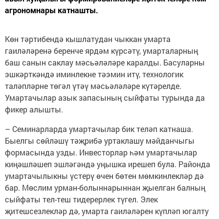
агрономнары катнашты.
Көн тәртибендә кышлатудан чыккан умарта
гаиләләренә беренче ярдәм күрсәтү, умарталарның
баш санын саклау мәсьәләләре каралды. Басуларны
эшкәрткәндә иминлекне тәэмин итү, технологик
таләпләрне төгәл үтәү мәсьәләләре күтәрелде.
Умартачылар азык запасының сыйфаты турында да
фикер алышты.
– Семинарларда умартачылар бик теләп катнаша.
Быелгы сөйләшү тәҗрибә уртаклашу мәйданчыгы
формасында узды. Инвесторлар һәм умартачылар
киңәшләшеп эшләгәндә уңышка ирешеп була. Районда
умартачылыкны үстерү өчен бөтен мөмкинлекләр дә
бар. Мөслим урман-болыннарыннан җыелган балның
сыйфаты тел-теш тидерерлек түгел. Элек
җитешсезлекләр дә, умарта гаиләләрен күпләп югалту