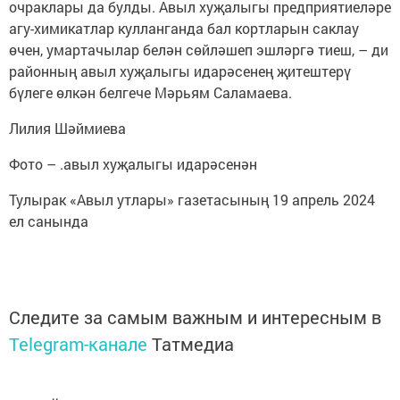
очраклары да булды. Авыл хуҗалыгы предприятиеләре
агу-химикатлар кулланганда бал кортларын саклау
өчен, умартачылар белән сөйләшеп эшләргә тиеш, – ди
районның авыл хуҗалыгы идарәсенең җитештерү
бүлеге өлкән белгече Мәрьям Саламаева.
Лилия Шәймиева
Фото – .авыл хуҗалыгы идарәсенән
Тулырак «Авыл утлары» газетасының 19 апрель 2024
ел санында
Следите за самым важным и интересным в
Telegram-канале
Татмедиа