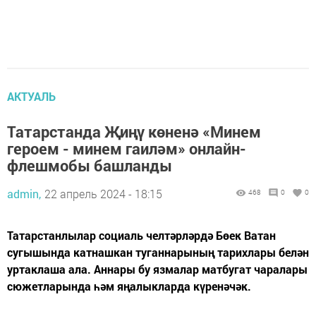
АКТУАЛЬ
Татарстанда Җиңү көненә «Минем
героем - минем гаиләм» онлайн-
флешмобы башланды
admin,
22 апрель 2024 - 18:15
468
0
0
Татарстанлылар социаль челтәрләрдә Бөек Ватан
сугышында катнашкан туганнарының тарихлары белән
уртаклаша ала. Аннары бу язмалар матбугат чаралары
сюжетларында һәм яңалыкларда күренәчәк.