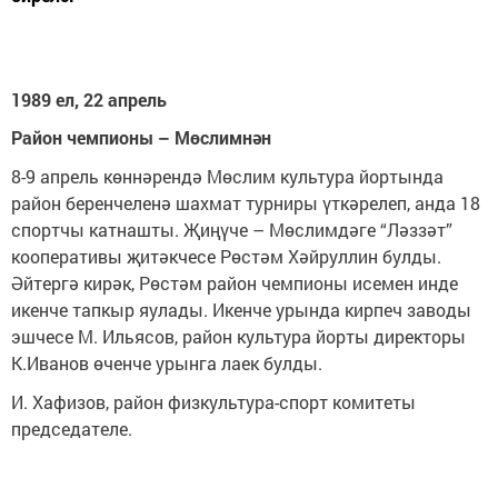
1989 ел,
22 апрель
Район чемпионы – Мөслимнән
8-9 апрель көннәрендә Мөслим культура йортында
район беренчеленә шахмат турниры үткәрелеп, анда 18
спортчы катнашты. Җиңүче – Мөслимдәге “Ләззәт”
кооперативы җитәкчесе Рөстәм Хәйруллин булды.
Әйтергә кирәк, Рөстәм район чемпионы исемен инде
икенче тапкыр яулады. Икенче урында кирпеч заводы
эшчесе М. Ильясов, район культура йорты директоры
К.Иванов өченче урынга лаек булды.
И. Хафизов, район физкультура-спорт комитеты
председателе.