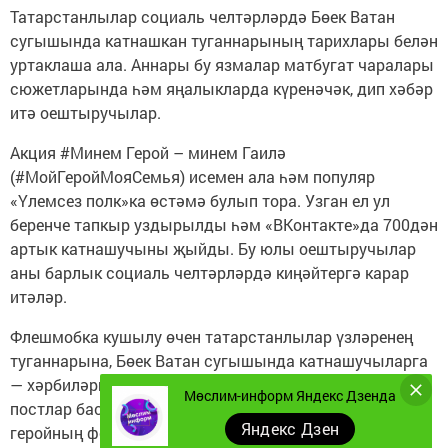
Татарстанлылар социаль челтәрләрдә Бөек Ватан
сугышында катнашкан туганнарының тарихлары белән
уртаклаша ала. Аннары бу язмалар матбугат чаралары
сюжетларында һәм яңалыкларда күренәчәк, дип хәбәр
итә оештыручылар.
Акция #Минем Герой – минем Гаилә
(#МойГеройМояСемья) исемен ала һәм популяр
«Үлемсез полк»ка өстәмә булып тора. Узган ел ул
беренче тапкыр уздырылды һәм «ВКонтакте»да 700дән
артык катнашучыны җыйды. Бу юлы оештыручылар
аны барлык социаль челтәрләрдә киңәйтергә карар
итәләр.
Флешмобка кушылу өчен татарстанлылар үзләренең
туганнарына, Бөек Ватан сугышында катнашучыларга
— хәрбиләргә һәм тыл хезмәтчәннәренә багышланган
Мөслим-информ Яндекс Дзенда
постлар бастырып чыгарырга тиеш. Басмада
Яндекс Дзен
геройның фотосы һәм #минемГеройминемГаилә