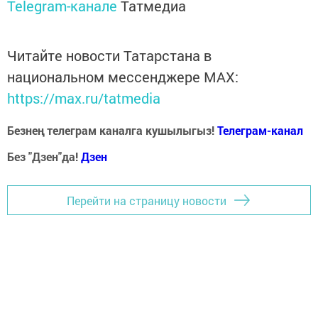
Telegram-канале
Татмедиа
Читайте новости Татарстана в
национальном мессенджере MАХ:
https://max.ru/tatmedia
Безнең телеграм каналга кушылыгыз!
Телеграм-канал
Без "Дзен"да!
Д
зен
Перейти на страницу новости