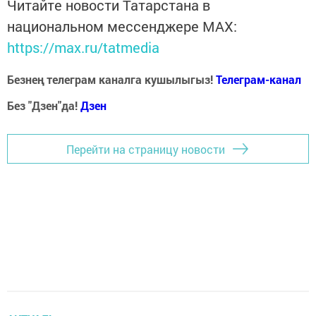
Читайте новости Татарстана в
национальном мессенджере MАХ:
https://max.ru/tatmedia
Безнең телеграм каналга кушылыгыз!
Телеграм-канал
Без "Дзен"да!
Д
зен
Перейти на страницу новости