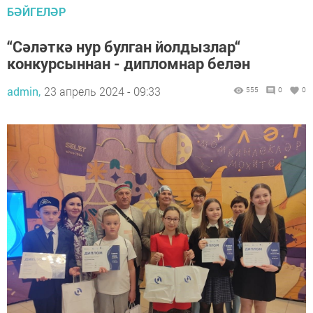
БӘЙГЕЛӘР
“Сәләткә нур булган йолдызлар“
конкурсыннан - дипломнар белән
admin,
23 апрель 2024 - 09:33
555
0
0