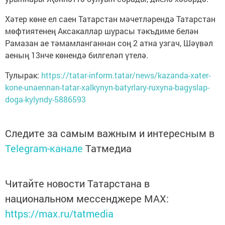
Хәтер көне ел саен Татарстан мәчетләрендә Татарстан
мөфтиятенең Аксакаллар шурасы тәкъдиме белән
Рамазан ае тәмамланганнан соң 2 атна узгач, Шәүвәл
аеның 13нче көнендә билгеләп үтелә.
Тулырак:
https://tatar-inform.tatar/news/kazanda-xater-
kone-unaennan-tatar-xalkynyn-batyrlary-ruxyna-bagyslap-
doga-kylyndy-5886593
Следите за самым важным и интересным в
Telegram-канале
Татмедиа
Читайте новости Татарстана в
национальном мессенджере MАХ:
https://max.ru/tatmedia