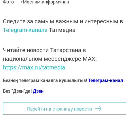
Фото – «Мөслим-информ»нан
Следите за самым важным и интересным в
Telegram-канале
Татмедиа
Читайте новости Татарстана в
национальном мессенджере MАХ:
https://max.ru/tatmedia
Безнең телеграм каналга кушылыгыз!
Телеграм-канал
Без "Дзен"да!
Д
зен
Перейти на страницу новости