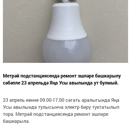
Метрәй подстанциясендә ремонт эшләре башкарылу
сәбәпле 23 апрельдә Яңа Усы авылында ут булмый.
23 апрель көнне 09.00-17.00 сәгать аралыгында Яңа
Усы авылында тулысынча электр бирү туктатылып
тора. Метрәй подстанциясендә ремонт эшләре
башкарыла.