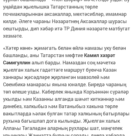
уңайдан җыелышка Татарстанның төрле
почмакларыннан аксакаллар, мөхтәсибләр, имамнар
килде. Әлеге чараны Нәзарәтнең Аксакаллар шурасы
оештырды, дип хәбәр итә ТР Диния нәзарәте матбугат
хезмәте.
«Хәтер көне» җәмәгать белән өйлә намазы уку белән
башланды, аны Татарстан мөфтие
Камил хәзрәт
Сәмигуллин
алып барды. Намаздан соң мәчеткә
җыелган халык гадәттәге маршрут буенча Казан
ханнары җәсәдләре җирләнгән мавзолей һәм
Сөембикә манарасы янына юнәлде. Биредә чараның
төп өлеше узды. Каберлек янында Коръәннән сүрәләр
укылды һәм Казанны алганда шәһит киткәннәр һәм
динебез, халкыбыз һәм Ватаныбыз хакына төрле
вакытларда һәлак булган татар халкының батырлары
рухына багышлап дога кылынды. Җыелган халык
Аллаһы Тәгаләдән аларның рухлары шат, мәңгелек
урыннары Җәннәттә булуын сорады, диелә хәбәрдә.