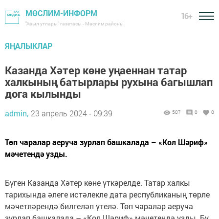
МӨСЛИМ-ИНФОРМ
16+
"Авыл утлары" газетасы - Мөслим районы
ЯҢАЛЫКЛАР
Казанда Хәтер көне уңаеннан татар
халкының батырлары рухына багышлап
дога кылынды
admin,
23 апрель 2024 - 09:39
507
0
0
Төп чаралар аеруча зурлап башкалада – «Кол Шәриф»
мәчетендә узды.
Бүген Казанда Хәтер көне үткәрелде. Татар халкы
тарихында әлеге истәлекле дата республиканың төрле
мәчетләрендә билгеләп үтелә. Төп чаралар аеруча
зурлап башкалада – «Кол Шәриф» мәчетендә узды. Бу