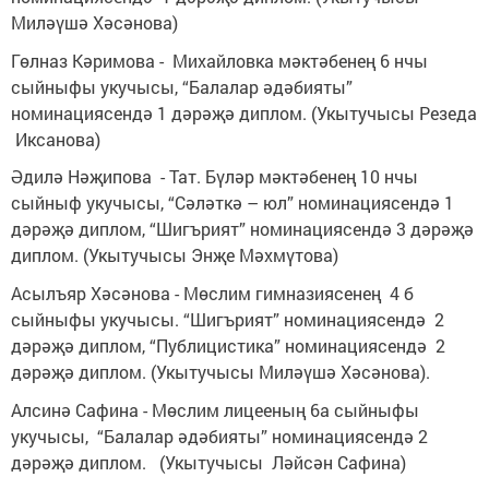
Миләүшә Хәсәнова)
Гөлназ Кәримова - Михайловка мәктәбенең 6 нчы
сыйныфы укучысы, “Балалар әдәбияты”
номинациясендә 1 дәрәҗә диплом. (Укытучысы Резеда
Иксанова)
Әдилә Нәҗипова - Тат. Бүләр мәктәбенең 10 нчы
сыйныф укучысы, “Сәләткә – юл” номинациясендә 1
дәрәҗә диплом, “Шигърият” номинациясендә 3 дәрәҗә
диплом. (Укытучысы Энҗе Мәхмүтова)
Асылъяр Хәсәнова - Мөслим гимназиясенең 4 б
сыйныфы укучысы. “Шигърият” номинациясендә 2
дәрәҗә диплом, “Публицистика” номинациясендә 2
дәрәҗә диплом. (Укытучысы Миләүшә Хәсәнова).
Алсинә Сафина - Мөслим лицееның 6а сыйныфы
укучысы, “Балалар әдәбияты” номинациясендә 2
дәрәҗә диплом. (Укытучысы Ләйсән Сафина)