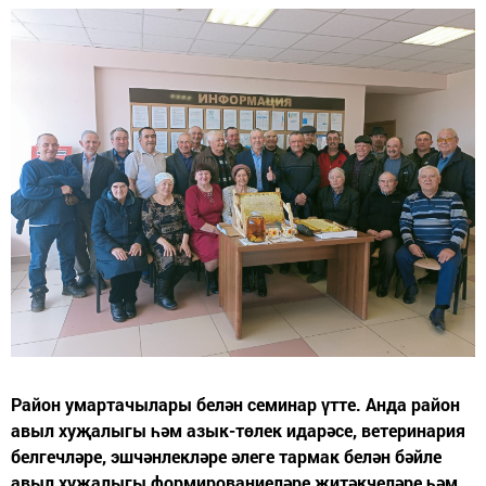
Район умартачылары белән семинар үтте. Анда район
авыл хуҗалыгы һәм азык-төлек идарәсе, ветеринария
белгечләре, эшчәнлекләре әлеге тармак белән бәйле
авыл хуҗалыгы формированиеләре җитәкчеләре һәм