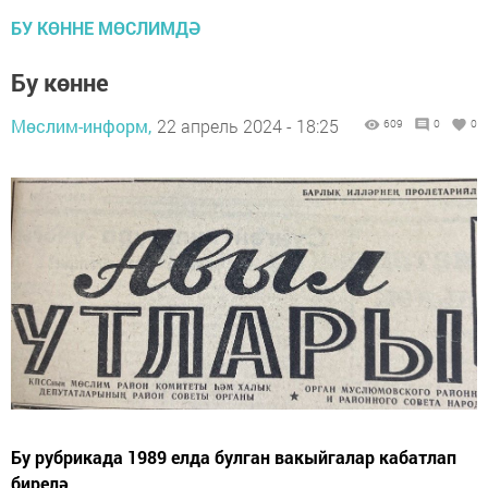
БУ КӨННЕ МӨСЛИМДӘ
Бу көнне
Мөслим-информ,
22 апрель 2024 - 18:25
609
0
0
Бу рубрикада 1989 елда булган вакыйгалар кабатлап
бирелә.