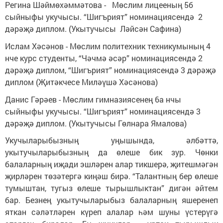
Регина Шәймөхәммәтова - Мөслим лицееның 5б
сыйныфы укучысы. “Шигърият” номинациясендә 2
дәрәҗә диплом. (Укытучысы Ләйсән Сафина)
Ислам Хәсәнов - Мөслим политехник техникумының 4
нче курс студенты, “Чәчмә әсәр” номинациясендә 2
дәрәҗә диплом, “Шигърият” номинациясендә 3 дәрәҗә
диплом (Җитәкчесе Миләүшә Хәсәнова)
Данис Гәрәев - Мөслим гимназиясенең 6а нчы
сыйныфы укучысы. “Шигърият” номинациясендә 3
дәрәҗә диплом. (Укытучысы Гөлнара Ямалова)
Укучыларыбызның уңышында, әлбәттә,
укытучыларыбызның да өлеше бик зур. Чөнки
балаларның иҗади эшләрен алар тикшерә, җитешмәгән
җирләрен төзәтергә киңәш бирә. “Талантның бер өлеше
тумыштан, тугыз өлеше тырышлыктан” дигән әйтем
бар. Безнең укытучыларыбыз балаларның яшеренеп
яткан сәләтләрен күреп алалар һәм шуны үстерүгә