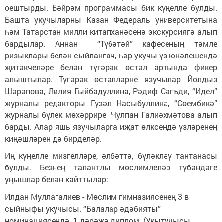
оештырды. Бәйрәм программасы бик күңелле булды.
Башта укучыларны Казан Федераль университетына
һәм Татарстан милли китапханәсенә экскурсиягә алып
бардылар. Аннан “Түбәтәй” кафесеның тәмле
ризыклары белән сыйлангач, һәр укучы үз юнәлешендә
җитәкчеләре белән түгәрәк өстәл артында фикер
алыштылар. Түгәрәк өстәлләрне язучылар Йолдыз
Шәрәпова, Лилия Гыйбадуллина, Рәдиф Сәгъди, “Идел”
журналы редакторы Гүзәл Насыбуллина, “Сөембикә”
журналы
бүлек мөхәррире Чулпан Галиәхмәтова
алып
барды. Алар яшь язучыларга иҗат өлксендә үзләренең
киңәшләрен дә бирделәр.
Иң күңелле мизгелләре, әлбәттә, бүләкләү тантанасы
булды. Безнең талантлы мөслимлеләр түбәндәге
уңышлар белән кайттылар:
Илдан Муллагалиев - Мөслим гимназиясенең 3 в
сыйныфы укучысы. “Балалар әдәбияты”
номинациясендә 1 дәрәҗә диплом. (Укытучысы