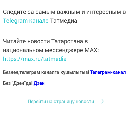
Следите за самым важным и интересным в
Telegram-канале
Татмедиа
Читайте новости Татарстана в
национальном мессенджере MАХ:
https://max.ru/tatmedia
Безнең телеграм каналга кушылыгыз!
Телеграм-канал
Без "Дзен"да!
Д
зен
Перейти на страницу новости