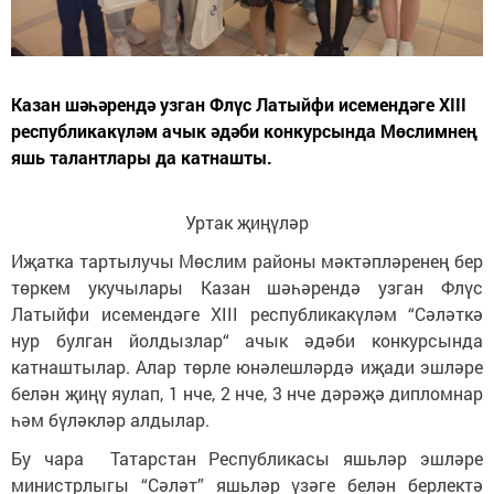
Казан шәһәрендә узган Флүс Латыйфи исемендәге XIII
республикакүләм ачык әдәби конкурсында Мөслимнең
яшь талантлары да катнашты.
Уртак җиңүләр
Иҗатка тартылучы Мөслим районы мәктәпләренең бер
төркем укучылары Казан шәһәрендә узган Флүс
Латыйфи исемендәге XIII республикакүләм “Сәләткә
нур булган йолдызлар“ ачык әдәби конкурсында
катнаштылар. Алар төрле юнәлешләрдә иҗади эшләре
белән җиңү яулап, 1 нче, 2 нче, 3 нче дәрәҗә дипломнар
һәм бүләкләр алдылар.
Бу чара Татарстан Республикасы яшьләр эшләре
министрлыгы “Сәләт” яшьләр үзәге белән берлектә