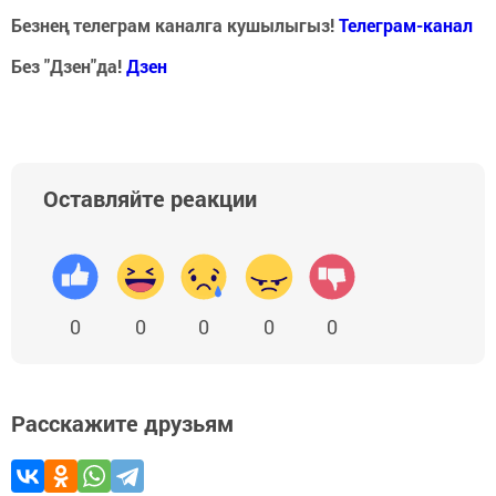
Безнең телеграм каналга кушылыгыз!
Телеграм-канал
Без "Дзен"да!
Д
зен
Оставляйте реакции
0
0
0
0
0
Расскажите друзьям