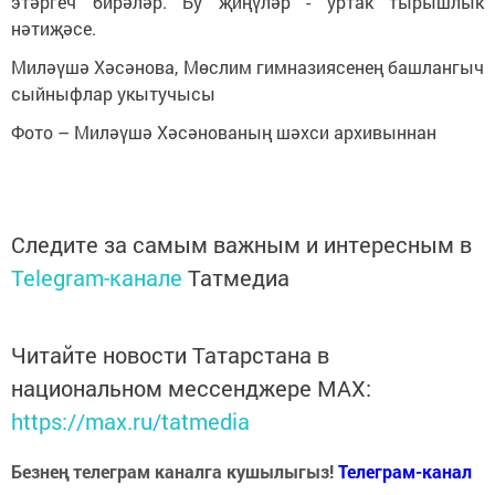
этәргеч бирәләр. Бу җиңүләр - уртак тырышлык
нәтиҗәсе.
Миләүшә Хәсәнова, Мөслим гимназиясенең башлангыч
сыйныфлар укытучысы
Фото – Миләүшә Хәсәнованың шәхси архивыннан
Следите за самым важным и интересным в
Telegram-канале
Татмедиа
Читайте новости Татарстана в
национальном мессенджере MАХ:
https://max.ru/tatmedia
Безнең телеграм каналга кушылыгыз!
Телеграм-канал