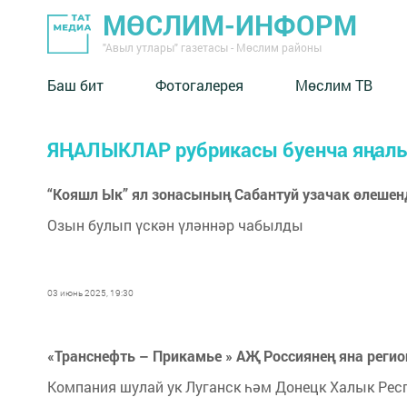
МӨСЛИМ-ИНФОРМ
"Авыл утлары" газетасы - Мөслим районы
Баш бит
Фотогалерея
Мөслим ТВ
ЯҢАЛЫКЛАР рубрикасы буенча яңал
“Кояшл Ык” ял зонасының Сабантуй узачак өлешен
Озын булып үскән үләннәр чабылды
03 июнь 2025, 19:30
«Транснефть – Прикамье » АҖ Россиянең яна реги
Компания шулай ук Луганск һәм Донецк Халык Рес