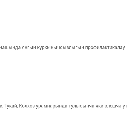
атнашында янгын куркынычсызлыгын профилактикалау
, Тукай, Колхоз урамнарында тулысынча яки өлешчә ут