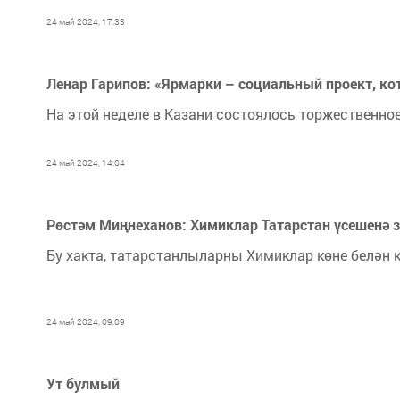
24 май 2024, 17:33
Ленар Гарипов: «Ярмарки – социальный проект, ко
На этой неделе в Казани состоялось торжественное
24 май 2024, 14:04
Рөстәм Миңнеханов: Химиклар Татарстан үсешенә з
Бу хакта, татарстанлыларны Химиклар көне белән к
24 май 2024, 09:09
Ут булмый