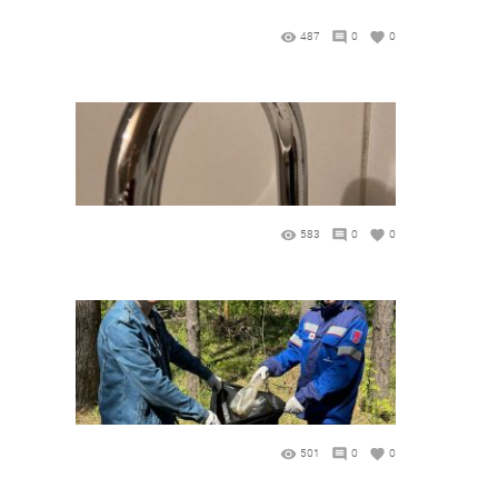
487
0
0
583
0
0
501
0
0