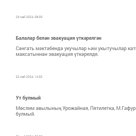
23 май 2024, 08:00
Балалар белән эвакуация үткәрелгән
Сәнгать мәктәбендә укучылар һәм укытучылар к
максатыннан эвакуация үткәрелде.
22 май 2024, 14:32
Ут булмый
Мөслим авылының Урожайная, Пятилетка, М.Гафури
булмый.