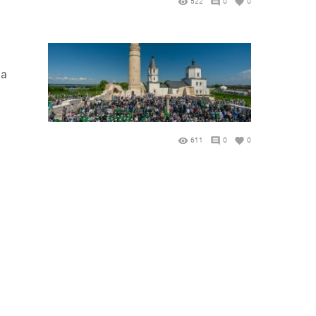
522
0
0
на
611
0
0