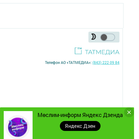
Телефон АО «ТАТМЕДИА»:
(843) 222 09 84
Мөслим-информ Яндекс Дзенда
Яндекс Дзен
16+