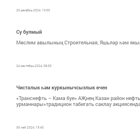
20 декабрь 2024, 10:00
Су булмый
Мөслим авылының Строительная, Яшьләр һәм якын
24 сентябрь 2024, 08:00
Чисталык һәм куркынычсызлык өчен
«Транснефть – Кама буе» АҖнең Казан район нефть
урманнары»традицион табигать саклау акциясенд
30 май 2024, 15:40