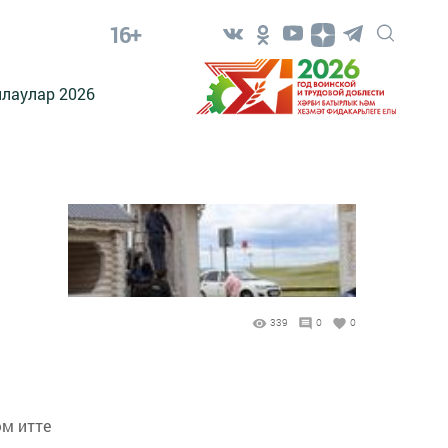
16+
лаулар 2026
339
0
0
м итте