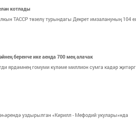
елән котлады
алкын ТАССР төзелү турындагы Декрет имзалануның 104 е
йнең беренче ике аенда 700 мең алачак
атди ярдәмнең гомуми күләме миллион сумга кадәр җитәрг
шәһәрендә уздырылган «Кирилл - Мефодий укулары»нда