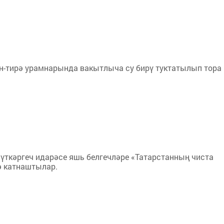
-тирә урамнарында вакытлыча су бирү туктатылып тора
үткәргеч идарәсе яшь белгечләре «Татарстанның чиста
ә катнаштылар.