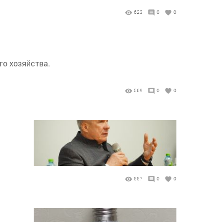
623
0
0
го хозяйства.
569
0
0
557
0
0