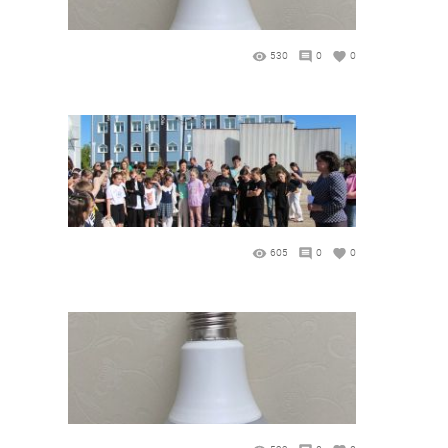
530
0
0
605
0
0