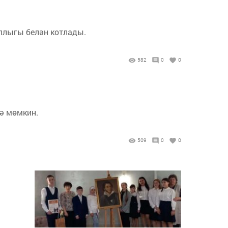
ллыгы белән котлады.
582
0
0
ә мөмкин.
509
0
0