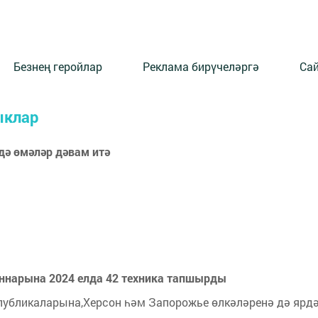
Безнең геройлар
Реклама бирүчеләргә
Сай
ыклар
дә өмәләр дәвам итә
оннарына 2024 елда 42 техника тапшырды
публикаларына,Херсон һәм Запорожье өлкәләренә дә ярдә