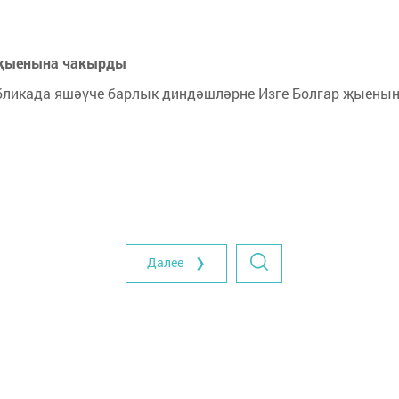
р җыенына чакырды
убликада яшәүче барлык диндәшләрне Изге Болгар җыены
Далее ❯