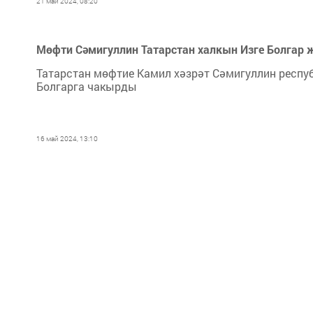
21 май 2024, 08:20
Мөфти Сәмигуллин Татарстан халкын Изге Болга
Татарстан мөфтие Камил хәзрәт Сәмигуллин респ
Болгарга чакырды
16 май 2024, 13:10