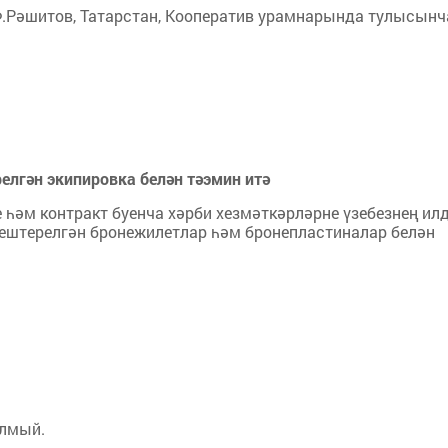
.Рәшитов, Татарстан, Кооператив урамнарында тулысынч
елгән экипировка белән тәэмин итә
 һәм контракт буенча хәрби хезмәткәрләрне үзебезнең ил
тештерелгән бронежилетлар һәм бронепластиналар белән
улмый.