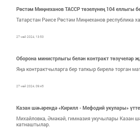
Рөстәм Миңнеханов ТАССР төзелүнең 104 еллыгы б
Татарстан Рәисе Рөстәм Миңнеханов республика х
27 май 2024, 13:53
Оборона министрлыгы белән контракт төзүчеләр җә
Яңа контрактчыларга бер тапкыр бирелә торган м
27 май 2024, 09:45
Казан шәһәрендә «Кирилл - Мефодий укулары» үтте
Михайловка, Әмәкәй, гимназия укучылары Казан 
катнаштылар.