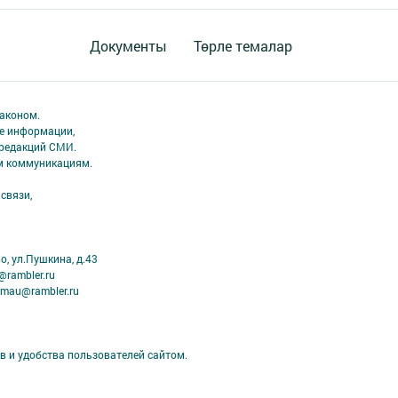
Документы
Төрле темалар
аконом.
ме информации,
 редакций СМИ.
ым коммуникациям.
связи,
, ул.Пушкина, д.43
@rambler.ru
imau@rambler.ru
в и удобства пользователей сайтом.