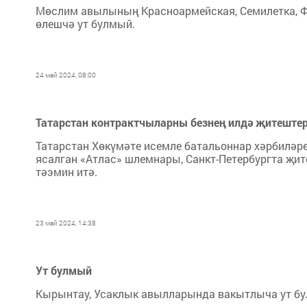
Мөслим авылының Красноармейская, Семилетка, Ф
өлешчә ут булмый.
24 май 2024, 08:00
Татарстан контрактчыларны безнең илдә җитештер
Татарстан Хөкүмәте исемле батальоннар хәрбиләре
ясалган «Атлас» шлемнары, Санкт-Петербургта җи
тәэмин итә.
23 май 2024, 14:38
Ут булмый
Кырынтау, Усаклык авылларында вакытлыча ут б