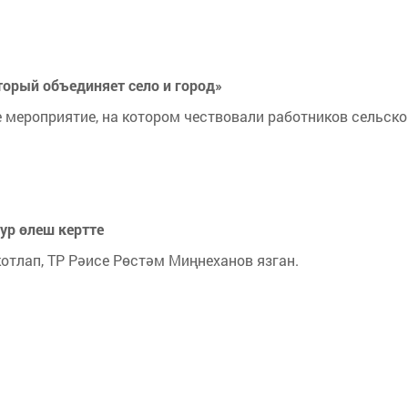
торый объединяет село и город»
 мероприятие, на котором чествовали работников сельско
ур өлеш кертте
отлап, ТР Рәисе Рөстәм Миңнеханов язган.