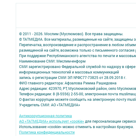
© 2011 - 2026. Мослим (Муслюмово). Все права защищены.
© ТАТМЕДИА. Все материалы, размещенные на сайте, защищены з
Перепечатка, воспроизведение и распространение в любом объе
размещенной на сайте, возможна только с письменного согласия
При поддержке Республиканского агентства по печати и массов
Наименование СМИ: Мөслим-информ
СМИ зарегистрировано Федеральной службой по надзору в сфере 
информационных технологий и массовых коммуникаций
запись о регистрации СМИ ЭЛ №ФС77-73825 от 28.09.2018 г.
ФИО главного редактора: Афзалова Римма Рашидовна
Адрес редакции: 423970, РТ, Муслюмовский район, село Муслюмово
Телефон редакции: 8 (8-5556) 2-55-00, электронная почта muslimau
О фактах коррупции можете сообщить на электронную почту musl
Учредитель СМИ: АО «ТАТМЕДИА»
Антикоррупционная политика
АО «ТАТМЕДИА» использует «cookie»
для персонализации сервисо
Использование «cookie» можно отменить в настройках браузера.
Политика конфиденциальности