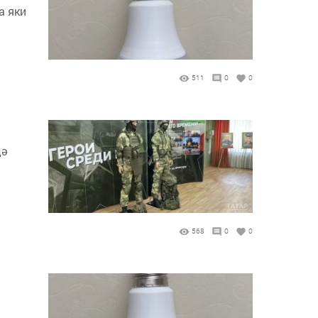
а яки
511
0
0
дә
568
0
0