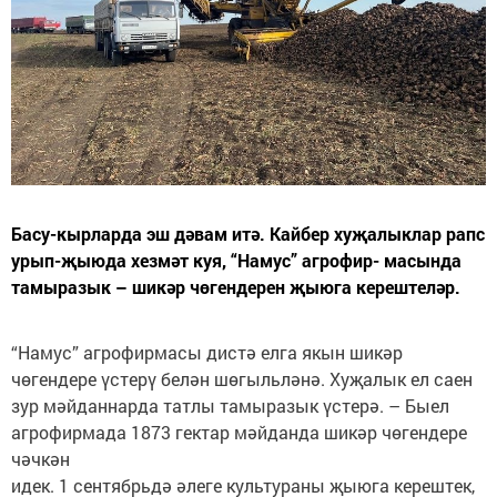
Басу-кырларда эш дәвам итә. Кайбер хуҗалыклар рапс
урып-җыюда хезмәт куя, “Намус” агрофир- масында
тамыразык – шикәр чөгендерен җыюга керештеләр.
“Намус” агрофирмасы дистә елга якын шикәр
чөгендере үстерү белән шөгыльләнә. Хуҗалык ел саен
зур мәйданнарда татлы тамыразык үстерә. – Быел
агрофирмада 1873 гектар мәйданда шикәр чөгендере
чәчкән
идек. 1 сентябрьдә әлеге культураны җыюга керештек,