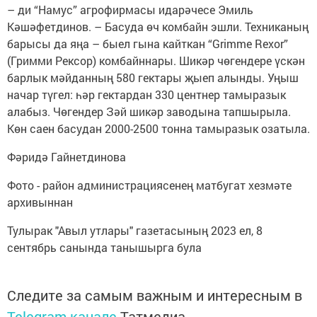
– ди “Намус” агрофирмасы идарәчесе Эмиль
Кәшәфетдинов. – Басуда өч комбайн эшли. Техниканың
барысы да яңа – быел гына кайткан “Grimme Rexor”
(Гримми Рексор) комбайннары. Шикәр чөгендере үскән
барлык мәйданның 580 гектары җыеп алынды. Уңыш
начар түгел: һәр гектардан 330 центнер тамыразык
алабыз. Чөгендер Зәй шикәр заводына тапшырыла.
Көн саен басудан 2000-2500 тонна тамыразык озатыла.
Фәридә Гайнетдинова
Фото - район администрациясенең матбугат хезмәте
архивыннан
Тулырак "Авыл утлары" газетасының 2023 ел, 8
сентябрь санында танышырга була
Следите за самым важным и интересным в
Telegram-канале
Татмедиа