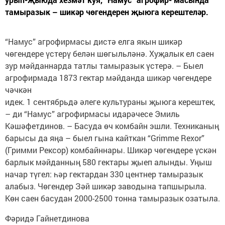
тамыразык – шикәр чөгендерен җыюга керештеләр.
“Намус” агрофирмасы дистә елга якын шикәр
чөгендере үстерү белән шөгыльләнә. Хуҗалык ел саен
зур мәйданнарда татлы тамыразык үстерә. – Быел
агрофирмада 1873 гектар мәйданда шикәр чөгендере
чәчкән
идек. 1 сентябрьдә әлеге культураны җыюга керештек,
– ди “Намус” агрофирмасы идарәчесе Эмиль
Кәшәфетдинов. – Басуда өч комбайн эшли. Техниканың
барысы да яңа – быел гына кайткан “Grimme Rexor”
(Гримми Рексор) комбайннары. Шикәр чөгендере үскән
барлык мәйданның 580 гектары җыеп алынды. Уңыш
начар түгел: һәр гектардан 330 центнер тамыразык
алабыз. Чөгендер Зәй шикәр заводына тапшырыла.
Көн саен басудан 2000-2500 тонна тамыразык озатыла.
Фәридә Гайнетдинова