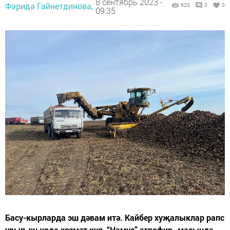
8 сентябрь 2023 -
Фәридә Гайнетдинова,
620
0
0
09:35
Басу-кырларда эш дәвам итә. Кайбер хуҗалыклар рапс
урып-җыюда хезмәт куя, “Намус” агрофир- масында