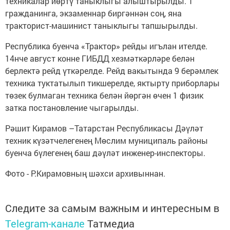
техникалар йөртү таныклыгы алыштырылды. 1
гражданинга, экзаменнар биргәннән соң, яна
тракторист-машинист таныклыгы тапшырылды.
Республика буенча «Трактор» рейды игълан ителде.
14нче август конне ГИБДД хезмәткәрләре белән
берлектә рейд үткәрелде. Рейд вакытында 9 берәмлек
техника туктатылып тикшерелде, яктырту приборлары
төзек булмаган техника белән йөргән өчен 1 физик
затка постановление чыгарылды.
Рәшит Кирамов –Татарстан Республикасы Дәүләт
техник күзәтчелегенең Мөслим муниципаль районы
буенча бүлегенең баш дәүләт инженер-инспекторы.
Фото - Р.Кирамовның шәхси архивыннан.
Следите за самым важным и интересным в
Telegram-канале
Татмедиа