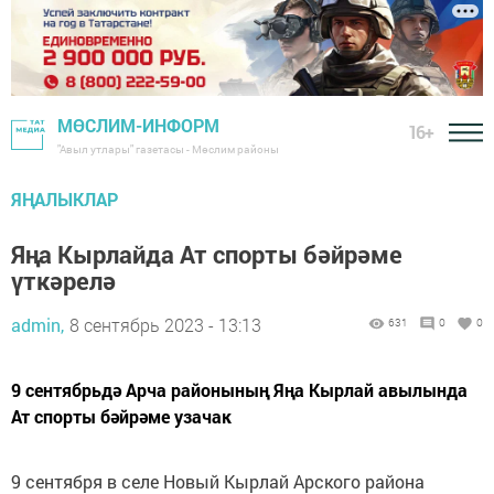
МӨСЛИМ-ИНФОРМ
16+
"Авыл утлары" газетасы - Мөслим районы
ЯҢАЛЫКЛАР
Яңа Кырлайда Ат спорты бәйрәме
үткәрелә
admin,
8 сентябрь 2023 - 13:13
631
0
0
9 сентябрьдә Арча районының Яңа Кырлай авылында
Ат спорты бәйрәме узачак
9 сентября в селе Новый Кырлай Арского района