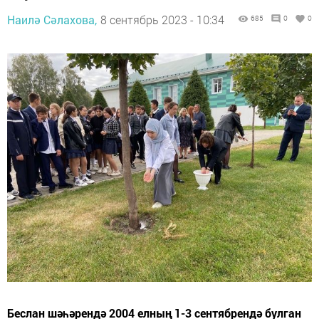
Наилә Сәлахова,
8 сентябрь 2023 - 10:34
685
0
0
Беслан шәһәрендә 2004 елның 1-3 сентябрендә булган