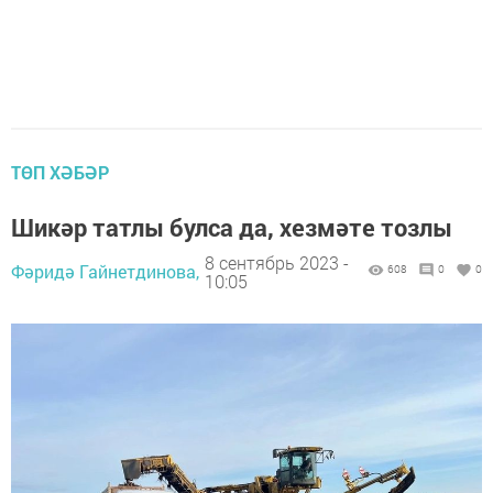
ТӨП ХӘБӘР
Шикәр татлы булса да, хезмәте тозлы
8 сентябрь 2023 -
Фәридә Гайнетдинова,
608
0
0
10:05