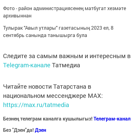
Фото - район администрациясенең матбугат хезмәте
архивыннан
Тулырак "Авыл утлары" газетасының 2023 ел, 8
сентябрь санында танышырга була
Следите за самым важным и интересным в
Telegram-канале
Татмедиа
Читайте новости Татарстана в
национальном мессенджере MАХ:
https://max.ru/tatmedia
Безнең телеграм каналга кушылыгыз!
Телеграм-канал
Без "Дзен"да!
Д
зен