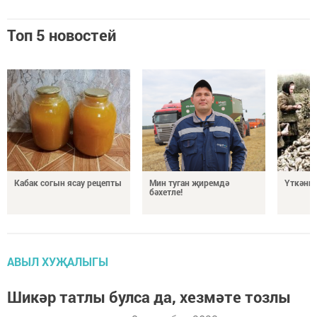
Топ 5 новостей
Кабак согын ясау рецепты
Мин туган җиремдә
Үткәннә
бәхетле!
АВЫЛ ХУҖАЛЫГЫ
Шикәр татлы булса да, хезмәте тозлы