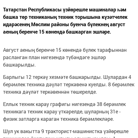
Татарстан Республикасы үзйөрешле машиналар һәм
башка төр техниканың техник торышына күзәтчелек
идарәсенең Мөслим районы буенча бүлекнең август
аеның беренче 15 көнендә башкарган эшләре.
Август аеның беренче 15 көнендә бүлек тарафыннан
расланган план нигезендә түбәндәге эшләр
башкарылды.
Барлыгы 12 теркәү хезмәте башкарылды. Шулардан 4
берәмлек техника дәүләт теркәвенә куелды. 8 берәмлек
техника дәүләт теркәвеннән төшерелде.
Еллык техник карау графигы нигезендә 38 берәмлек
техникага техник карау үткәрелде, шуларның 31е -
физик затларга караган техника берәмлекләре.
Шул ук вакытта 9 тракторист-машинистка үзйөрешле