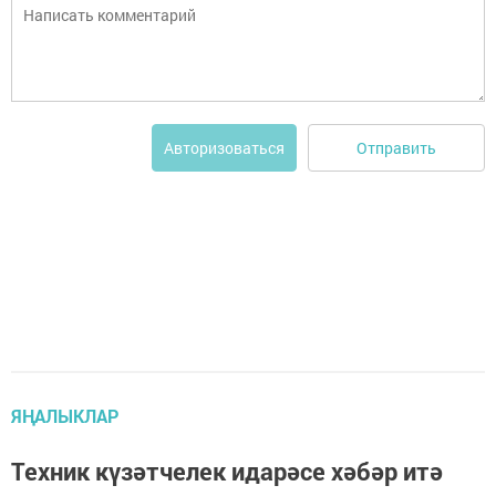
Отправить
Авторизоваться
ЯҢАЛЫКЛАР
Техник күзәтчелек идарәсе хәбәр итә