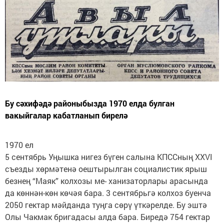
Бу сәхифәдә районыбызда 1970 елда булган
вакыйгалар кабатланып бирелә
1970 ел
5 сентябрь Уңышка нигез бүген салына КПССның XXVI
съезды хөрмәтенә оештырылган социалистик ярыш
безнең “Маяк” колхозы ме- ханизаторлары арасында
да көннән-көн көчәя бара. 3 сентябрьгә колхоз буенча
2050 гектар мәйданда туңга сөрү үткәрелде. Бу эштә
Олы Чакмак бригадасы алда бара. Биредә 754 гектар