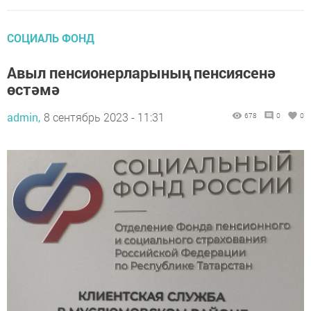
СОЦИАЛЬ ФОНД
Авыл пенсионерларының пенсиясенә
өстәмә
admin,
8 сентябрь 2023 - 11:31
678
0
0