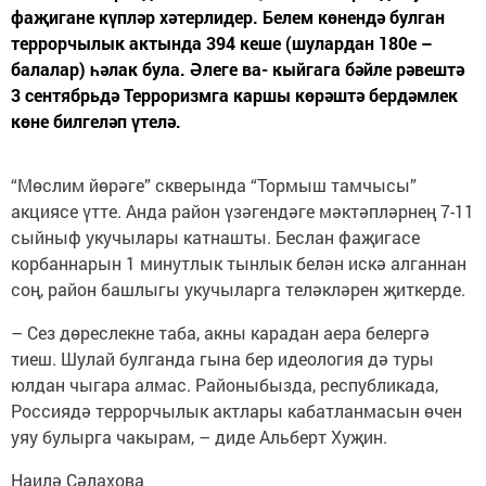
фаҗигане күпләр хәтерлидер. Белем көнендә булган
террорчылык актында 394 кеше (шулардан 180е –
балалар) һәлак була. Әлеге ва- кыйгага бәйле рәвештә
3 сентябрьдә Терроризмга каршы көрәштә бердәмлек
көне билгеләп үтелә.
“Мөслим йөрәге” скверында “Тормыш тамчысы”
акциясе үтте. Анда район үзәгендәге мәктәпләрнең 7-11
сыйныф укучылары катнашты. Беслан фаҗигасе
корбаннарын 1 минутлык тынлык белән искә алганнан
соң, район башлыгы укучыларга теләкләрен җиткерде.
– Сез дөреслекне таба, акны карадан аера белергә
тиеш. Шулай булганда гына бер идеология дә туры
юлдан чыгара алмас. Районыбызда, республикада,
Россиядә террорчылык актлары кабатланмасын өчен
уяу булырга чакырам, – диде Альберт Хуҗин.
Наилә Сәлахова