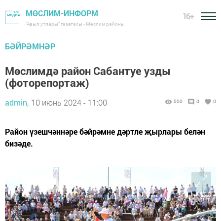
МӨСЛИМ-ИНФОРМ
16+
"Авыл утлары" газетасы - Мөслим районы
БӘЙРӘМНӘР
Мөслимдә район Сабантуе узды
(фоторепортаж)
admin,
10 июнь 2024 - 11:00
500
0
0
Район үзешчәннәре бәйрәмне дәртле җырлары белән
бизәде.