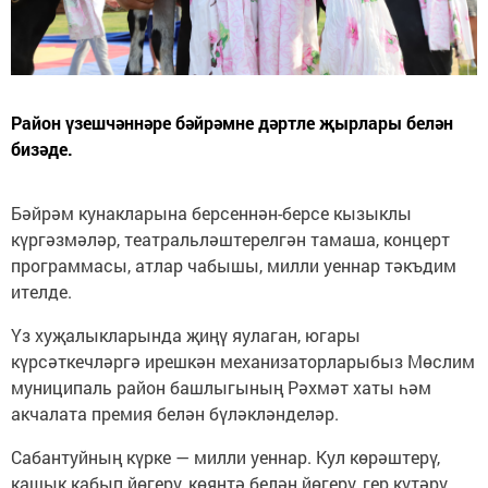
Район үзешчәннәре бәйрәмне дәртле җырлары белән
бизәде.
Бәйрәм кунакларына берсеннән-берсе кызыклы
күргәзмәләр, театральләштерелгән тамаша, концерт
программасы, атлар чабышы, милли уеннар тәкъдим
ителде.
Үз хуҗалыкларында җиңү яулаган, югары
күрсәткечләргә ирешкән механизаторларыбыз Мөслим
муниципаль район башлыгының Рәхмәт хаты һәм
акчалата премия белән бүләкләнделәр.
Сабантуйның күрке — милли уеннар. Кул көрәштерү,
кашык кабып йөгерү, көянтә белән йөгерү, гер күтәрү,