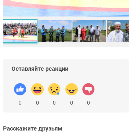
Оставляйте реакции
0
0
0
0
0
Расскажите друзьям