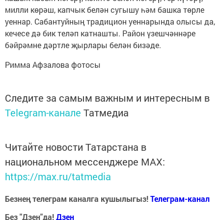
милли көрәш, капчык белән сугышу һәм башка төрле
уеннар. Сабантуйның традицион уеннарында олысы да,
кечесе дә бик теләп катнашты. Район үзешчәннәре
бәйрәмне дәртле җырлары белән бизәде.
Римма Афзалова фотосы
Следите за самым важным и интересным в
Telegram-канале
Татмедиа
Читайте новости Татарстана в
национальном мессенджере MАХ:
https://max.ru/tatmedia
Безнең телеграм каналга кушылыгыз!
Телеграм-канал
Без "Дзен"да!
Д
зен