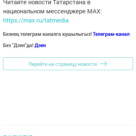
Читайте новости Татарстана в
национальном мессенджере MАХ:
https://max.ru/tatmedia
Безнең телеграм каналга кушылыгыз!
Телеграм-канал
Без "Дзен"да!
Д
зен
Перейти на страницу новости