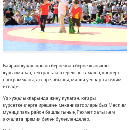
Бәйрәм кунакларына берсеннән-берсе кызыклы
күргәзмәләр, театральләштерелгән тамаша, концерт
программасы, атлар чабышы, милли уеннар тәкъдим
ителде.
Үз хуҗалыкларында җиңү яулаган, югары
күрсәткечләргә ирешкән механизаторларыбыз Мөслим
муниципаль район башлыгының Рәхмәт хаты һәм
акчалата премия белән бүләкләнделәр.