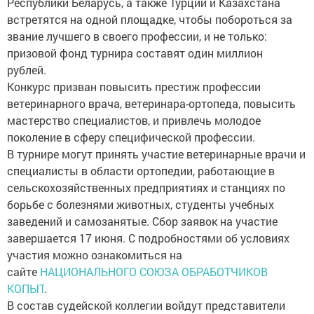
Республики Беларусь, а также Турции и Казахстана
встретятся на одной площадке, чтобы побороться за
звание лучшего в своего профессии, и не только:
призовой фонд турнира составят один миллион
рублей.
Конкурс призван повысить престиж профессии
ветеринарного врача, ветеринара-ортопеда, повысить
мастерство специалистов, и привлечь молодое
поколение в сферу специфической профессии.
В турнире могут принять участие ветеринарные врачи и
специалисты в области ортопедии, работающие в
сельскохозяйственных предприятиях и станциях по
борьбе с болезнями животных, студенты учебных
заведений и самозанятые. Сбор заявок на участие
завершается 17 июня. С подробностями об условиях
участия можно ознакомиться на
сайте
НАЦИОНАЛЬНОГО СОЮЗА ОБРАБОТЧИКОВ
КОПЫТ
.
В состав судейской коллегии войдут представители