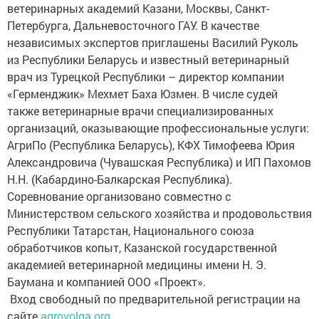
ветеринарных академий Казани, Москвы, Санкт-
Петербурга, Дальневосточного ГАУ. В качестве
независимых экспертов приглашены Василий Руколь
из Республики Беларусь и известный ветеринарный
врач из Турецкой Республики – директор компании
«Герменджик» Мехмет Баха Юзмен. В числе судей
также ветеринарные врачи специализированных
организаций, оказывающие профессиональные услуги:
АгриПо (Республика Беларусь), КФХ Тимофеева Юрия
Александровича (Чувашская Республика) и ИП Пахомов
Н.Н. (Кабардино-Балкарская Республика).
Соревнование организовано совместно с
Министерством сельского хозяйства и продовольствия
Республики Татарстан, Национального союза
обработчиков копыт, Казанской государственной
академией ветеринарной медицины имени Н. Э.
Баумана и компанией ООО «Проект».
Вход свободный по предварительной регистрации на
сайте
agrovolga.org.