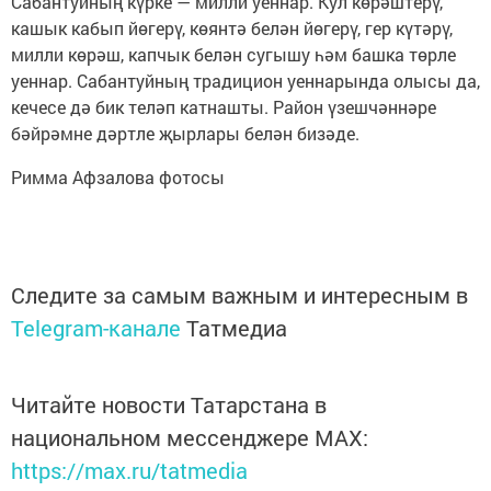
Сабантуйның күрке — милли уеннар. Кул көрәштерү,
кашык кабып йөгерү, көянтә белән йөгерү, гер күтәрү,
милли көрәш, капчык белән сугышу һәм башка төрле
уеннар. Сабантуйның традицион уеннарында олысы да,
кечесе дә бик теләп катнашты. Район үзешчәннәре
бәйрәмне дәртле җырлары белән бизәде.
Римма Афзалова фотосы
Следите за самым важным и интересным в
Telegram-канале
Татмедиа
Читайте новости Татарстана в
национальном мессенджере MАХ:
https://max.ru/tatmedia