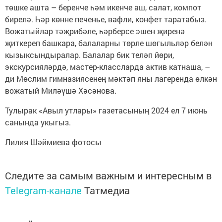
төшке ашта – беренче һәм икенче аш, салат, компот
бирелә. Һәр көнне печенье, вафли, конфет таратабыз.
Вожатыйлар тәҗрибәле, һәрберсе эшен җиренә
җиткереп башкара, балаларны төрле шөгыльләр белән
кызыксындыралар. Балалар бик теләп йөри,
экскурсияләрдә, мастер-классларда актив катнаша, –
ди Мөслим гимназиясенең мәктәп яны лагеренда өлкән
вожатый Миләүшә Хәсәнова.
Тулырак «Авыл утлары» газетасының 2024 ел 7 июнь
санында укыгыз.
Лилия Шәймиева фотосы
Следите за самым важным и интересным в
Telegram-канале
Татмедиа