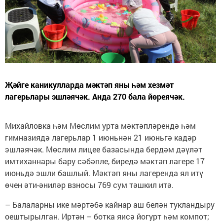
Җәйге каникулларда мәктәп яны һәм хезмәт
лагерьлары эшләячәк. Анда 270 бала йөреячәк.
Михайловка һәм Мөслим урта мәктәпләрендә һәм
гимназиядә лагерьлар 1 июньнән 21 июньгә кадәр
эшләячәк. Мөслим лицее базасында бердәм дәүләт
имтиханнары бару сәбәпле, биредә мәктәп лагере 17
июньдә эшли башлый. Мәктәп яны лагеренда ял итү
өчен әти-әниләр взносы 769 сум тәшкил итә.
– Балаларны ике мәртәбә кайнар аш белән тукландыру
оештырылган. Иртән – ботка яисә йогурт һәм компот;