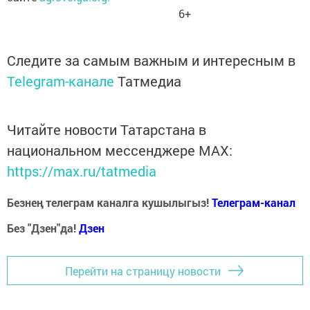
6+
Следите за самым важным и интересным в
Telegram-канале
Татмедиа
Читайте новости Татарстана в
национальном мессенджере MАХ:
https://max.ru/tatmedia
Безнең телеграм каналга кушылыгыз!
Телеграм-канал
Без "Дзен"да!
Д
зен
Перейти на страницу новости