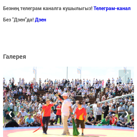
Безнең телеграм каналга кушылыгыз!
Телеграм-канал
Без "Дзен"да!
Д
зен
Галерея
❮
❯