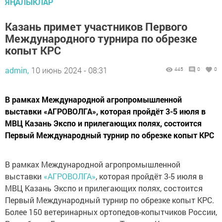
ЯҢАЛЫКЛАР
Казань примет участников Первого
Международного турнира по обрезке
копыт КРС
admin,
10 июнь 2024 - 08:31
445
0
0
В рамках Международной агропромышленной
выставки «АГРОВОЛГА», которая пройдёт 3-5 июля в
МВЦ Казань Экспо и прилегающих полях, состоится
Первый Международный турнир по обрезке копыт КРС
В рамках Международной агропромышленной
выставки
«АГРОВОЛГА»
, которая пройдёт 3-5 июля в
МВЦ Казань Экспо и прилегающих полях, состоится
Первый Международный турнир по обрезке копыт КРС.
Более 150 ветеринарных ортопедов-копытчиков России,