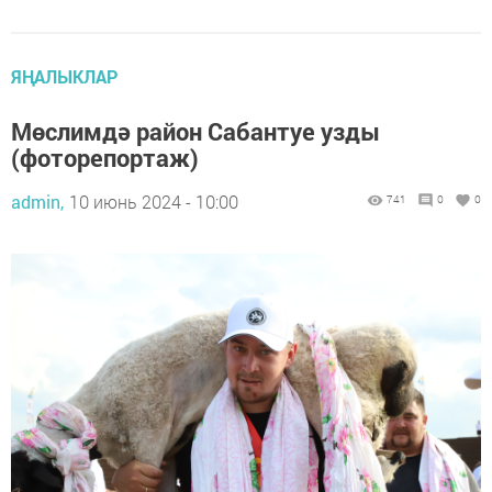
ЯҢАЛЫКЛАР
Мөслимдә район Сабантуе узды
(фоторепортаж)
admin,
10 июнь 2024 - 10:00
741
0
0