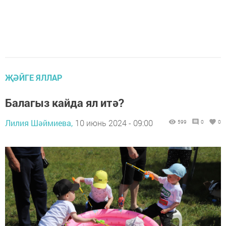
ҖӘЙГЕ ЯЛЛАР
Балагыз кайда ял итә?
Лилия Шәймиева,
10 июнь 2024 - 09:00
599
0
0