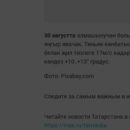
30 августта
алмашынучан болы
яңгыр явачак. Төньяк-көнбаты
белән җил тизлеге 17м/с кадәр
көндез +10..+13° градус.
Фото- Pixabay.com
Следите за самым важным и 
Читайте новости Татарстана 
https://max.ru/tatmedia