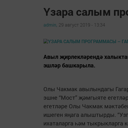
Үзара салым пр
admin,
29 август 2019 - 13:34
Авыл җирлекләрендә халыктан
эшләр башкарыла.
Олы Чакмак авылындагы Гагар
эшне “Мост” җәмгыяте егетлә
егетләре Олы Чакмак мәктәбе
ишеген яңага алыштырды. “Уз
ихаталарга һәм тыкрыкларга к