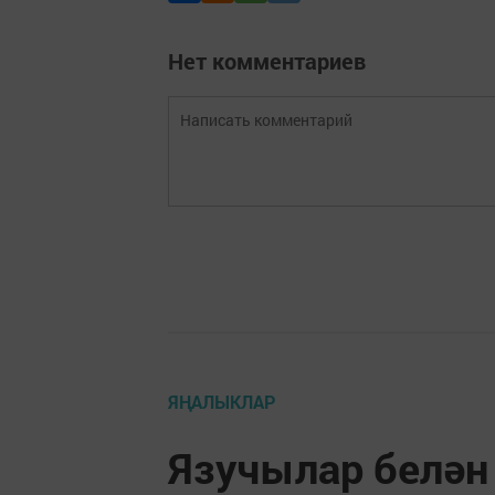
Нет комментариев
ЯҢАЛЫКЛАР
Язучылар белән