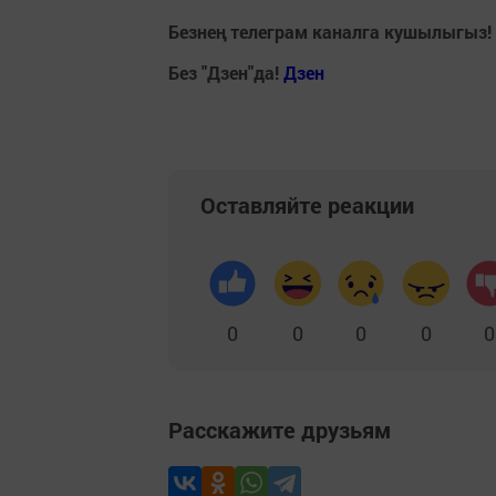
Безнең телеграм каналга кушылыгыз!
Без "Дзен"да!
Д
зен
Оставляйте реакции
0
0
0
0
0
Расскажите друзьям