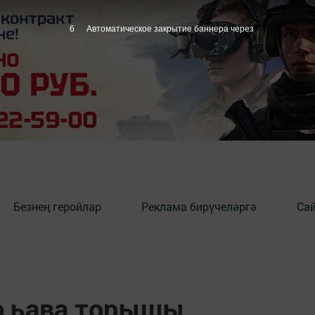
5
Автоматическое закрытие баннера через
Безнең геройлар
Реклама бирүчеләргә
Сай
нә һава торышы