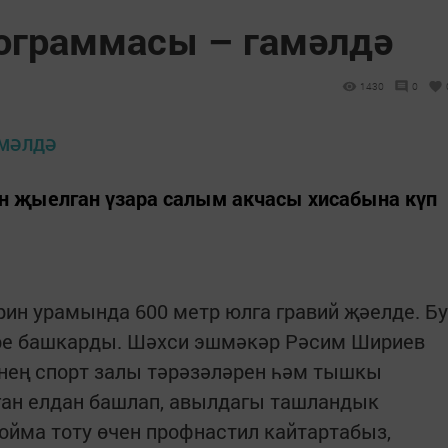
ограммасы – гамәлдә
1430
0
 җыелган үзара салым акчасы хисабына күп
ин урамында 600 метр юлга гравий җәелде. Бу
ре башкарды. Шәхси эшмәкәр Рәсим Шириев
нең спорт залы тәрәзәләрен һәм тышкы
ган елдан башлап, авылдагы ташландык
ойма тоту өчен профнастил кайтартабыз,