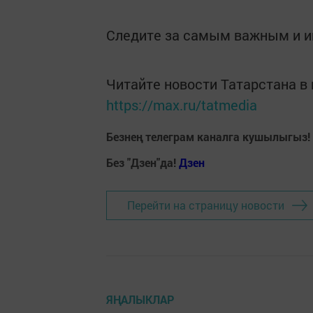
Следите за самым важным и 
Читайте новости Татарстана 
https://max.ru/tatmedia
Безнең телеграм каналга кушылыгыз!
Без "Дзен"да!
Д
зен
Перейти на страницу новости
ЯҢАЛЫКЛАР