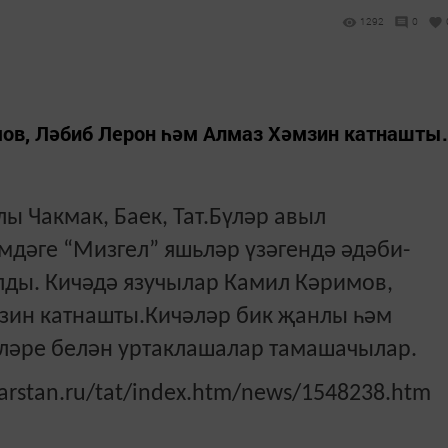
1292
0
ов, Ләбиб Лерон һәм Алмаз Хәмзин катнашты.
лы Чакмак, Баек, Тат.Бүләр авыл
әге “Мизгел” яшьләр үзәгендә әдәби-
ды. Кичәдә язучылар Камил Кәримов,
зин катнашты.Кичәләр бик җанлы һәм
рләре белән уртаклашалар тамашачылар.
arstan.ru/tat/index.htm/news/1548238.htm