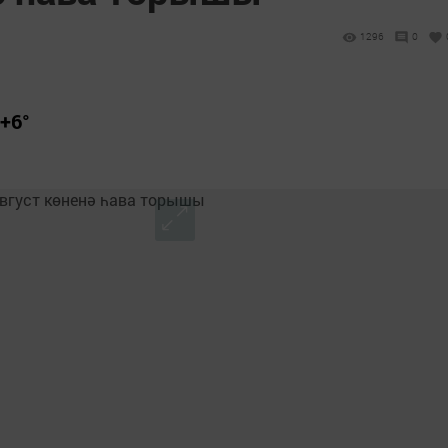
1296
0
+6°