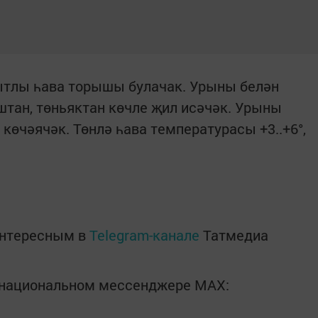
тлы һава торышы булачак. Урыны белән
штан, төньяктан көчле җил исәчәк. Урыны
 көчәячәк. Төнлә һава температурасы +3..+6°,
интересным в
Telegram-канале
Татмедиа
в национальном мессенджере MАХ: