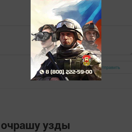
Отправить
Авторизоваться
 очрашу узды