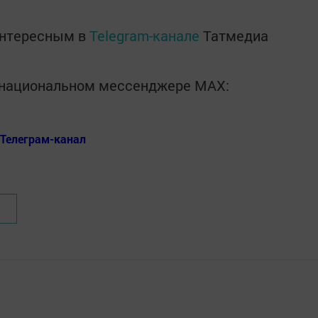
интересным в
Telegram-канале
Татмедиа
в национальном мессенджере MАХ:
Телеграм-канал