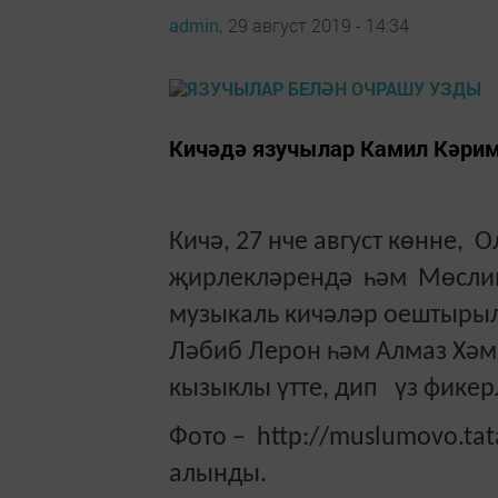
admin,
29 август 2019 - 14:34
Кичәдә язучылар Камил Кәрим
Кичә, 27 нче август көнне, О
җирлекләрендә һәм Мөслимд
музыкаль кичәләр оештырыл
Ләбиб Лерон һәм Алмаз Хәм
кызыклы үтте, дип үз фике
Фото – http://muslumovo.tat
алынды.