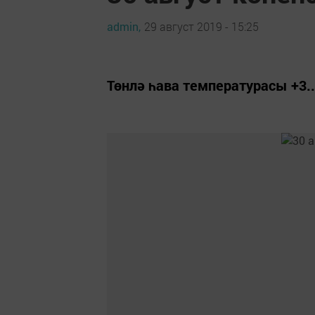
admin,
29 август 2019 - 15:25
Төнлә һава температурасы +3..