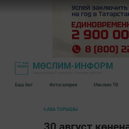
МӨСЛИМ-ИНФОРМ
"Авыл утлары" газетасы - Мөслим районы
Баш бит
Фотогалерея
Мөслим ТВ
ҺАВА ТОРЫШЫ
30 август көне