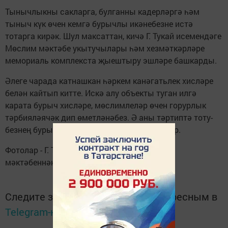
Тынычлыкны сакларга, булганны кадерләргә һәм
тыныч күк өчен кемгә бурычлы икәнебезне истә
тотарга кирәк. Шул максаттан, кичә Г. Тукай исемендәге
Мөслим мәктәбе укытучылары һәм хезмәткәрләре
мемориаль комплекста җыештыру эшләре башкарды.
Әлеге чарада катнашкан һәркем канәгатьлек хисләре
белән кайтып китте. Искә алу объекты туган илгә
карата бурыч хисләре, мөслимлеләр өчен горурлык
тәрбияләячәк дип өметләнәбез. Ә аны тәртиптә тоту-
безнең бурычыбыз, - дип язалар тукайлылар.
Фотолар - Г. Тукай исемендәге Мөслим урта
мәктәбеннән.
Следите за самым важным и интересным в
Telegram-канале
Татмедиа