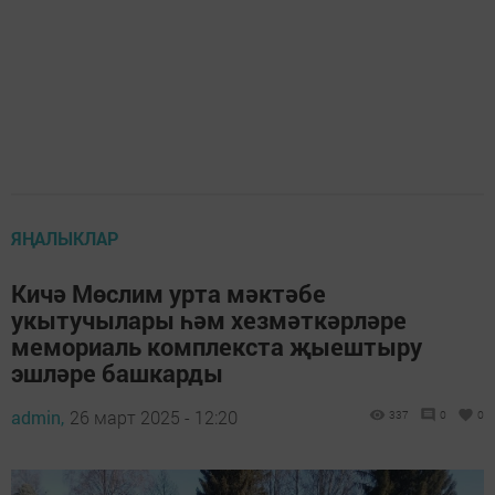
ЯҢАЛЫКЛАР
Кичә Мөслим урта мәктәбе
укытучылары һәм хезмәткәрләре
мемориаль комплекста җыештыру
эшләре башкарды
admin,
26 март 2025 - 12:20
337
0
0