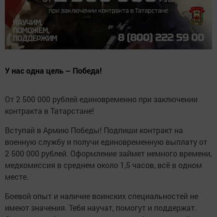
У нас одна цель – Победа!
От 2 500 000 рублей единовременно при заключении
контракта в Татарстане!
Вступай в Армию Победы! Подпиши контракт на
военную службу и получи единовременную выплату от
2 500 000 рублей. Оформление займет немного времени,
медкомиссия в среднем около 1,5 часов, всё в одном
месте.
Боевой опыт и наличие воинских специальностей не
имеют значения. Тебя научат, помогут и поддержат.