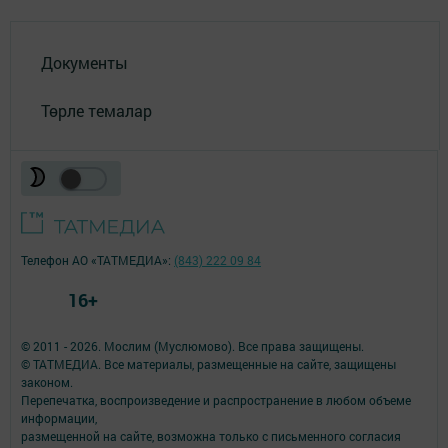
Документы
Төрле темалар
Телефон АО «ТАТМЕДИА»:
(843) 222 09 84
16+
© 2011 - 2026. Мослим (Муслюмово). Все права защищены.
© ТАТМЕДИА. Все материалы, размещенные на сайте, защищены
законом.
Перепечатка, воспроизведение и распространение в любом объеме
информации,
размещенной на сайте, возможна только с письменного согласия