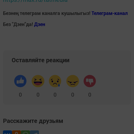
Безнең телеграм каналга кушылыгыз!
Телеграм-канал
Без "Дзен"да!
Д
зен
Оставляйте реакции
0
0
0
0
0
Расскажите друзьям