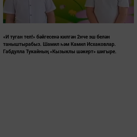
«И туган тел!» бәйгесенә килгән 2нче эш белән
таныштырабыз. Шамил һәм Камил Исхаковлар.
Габдулла Тукайның «Кызыклы шәкерт» шигыре.