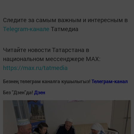
Следите за самым важным и интересным в
Telegram-канале
Татмедиа
Читайте новости Татарстана в
национальном мессенджере MАХ:
https://max.ru/tatmedia
Безнең телеграм каналга кушылыгыз!
Телеграм-канал
Без "Дзен"да!
Д
зен