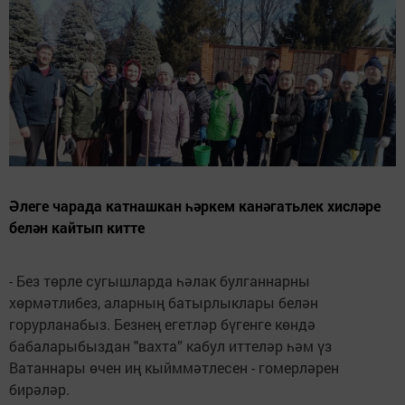
Әлеге чарада катнашкан һәркем канәгатьлек хисләре
белән кайтып китте
- Без төрле сугышларда һәлак булганнарны
хөрмәтлибез, аларның батырлыклары белән
горурланабыз. Безнең егетләр бүгенге көндә
бабаларыбыздан "вахта” кабул иттеләр һәм үз
Ватаннары өчен иң кыйммәтлесен - гомерләрен
бирәләр.