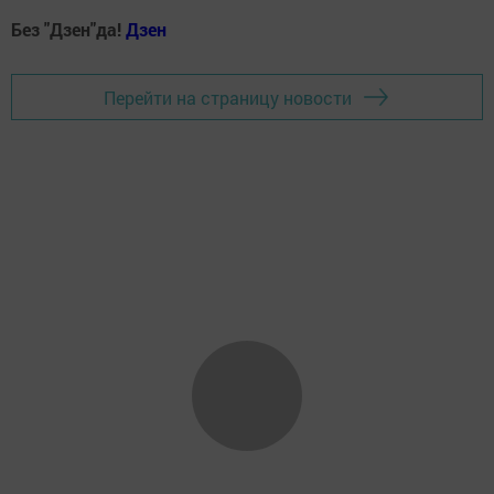
Без "Дзен"да!
Д
зен
Перейти на страницу новости