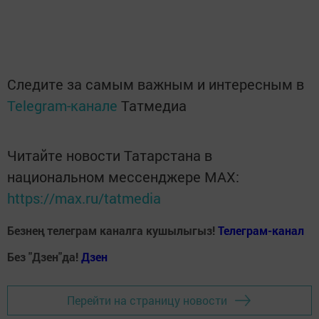
Следите за самым важным и интересным в
Telegram-канале
Татмедиа
Читайте новости Татарстана в
национальном мессенджере MАХ:
https://max.ru/tatmedia
Безнең телеграм каналга кушылыгыз!
Телеграм-канал
Без "Дзен"да!
Д
зен
Перейти на страницу новости