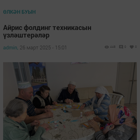
ӨЛКӘН БУЫН
Айрис фолдинг техникасын
үзләштерәләр
admin,
26 март 2025 - 15:01
448
0
0