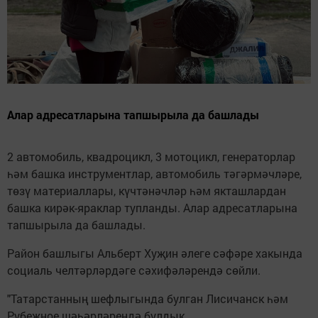
Алар адресатларына тапшырыла да башлады
2 автомобиль, квадроцикл, 3 мотоцикл, генераторлар
һәм башка инструментлар, автомобиль тәгәрмәчләре,
төзү материаллары, күчтәнәчләр һәм якташлардан
башка кирәк-яраклар тупланды. Алар адресатларына
тапшырыла да башлады.
Район башлыгы Альберт Хуҗин әлеге сәфәре хакында
социаль челтәрләрдәге сәхифәләрендә сөйли.
"Татарстанның шефлыгында булган Лисичанск һәм
Рубежное шәһәрләрендә булдык.