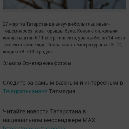
27 мартта Татарстанда аязучан-болытлы, явым-
төшемнәрсез һава торышы була. Көньяктан, көньяк-
көнчыгыштан 6-11 метр тизлектә, урыны белән 14 метр
тизлектә көчле җил. Төнлә һава температурасы +3..-2˚,
көндез +8..+13˚ градус
Эльвира Әхмәтҗанова фотосы
Следите за самым важным и интересным в
Telegram-канале
Татмедиа
Читайте новости Татарстана в
национальном мессенджере MАХ:
https://max.ru/tatmedia