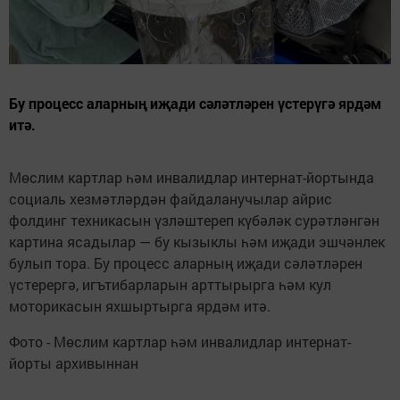
Бу процесс аларның иҗади сәләтләрен үстерүгә ярдәм
итә.
Мөслим картлар һәм инвалидлар интернат-йортында
социаль хезмәтләрдән файдаланучылар айрис
фолдинг техникасын үзләштереп күбәләк сурәтләнгән
картина ясадылар — бу кызыклы һәм иҗади эшчәнлек
булып тора. Бу процесс аларның иҗади сәләтләрен
үстерергә, игътибарларын арттырырга һәм кул
моторикасын яхшыртырга ярдәм итә.
Фото - Мөслим картлар һәм инвалидлар интернат-
йорты архивыннан