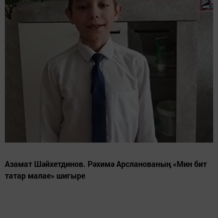
Азамат Шәйхетдинов. Рәхимә Арсланованың «Мин бит
татар малае» шигыре