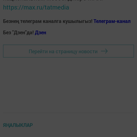
https://max.ru/tatmedia
Безнең телеграм каналга кушылыгыз!
Телеграм-канал
Без "Дзен"да!
Д
зен
Перейти на страницу новости
ЯҢАЛЫКЛАР