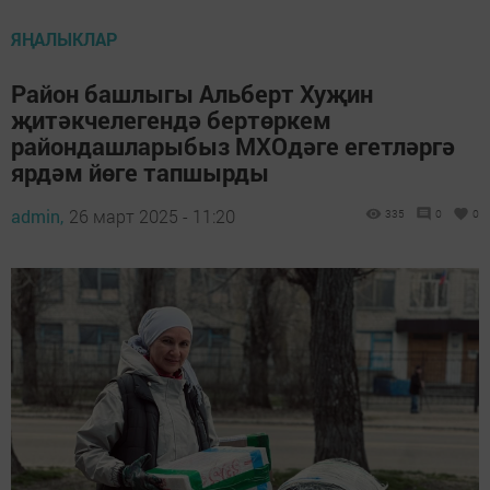
ЯҢАЛЫКЛАР
Район башлыгы Альберт Хуҗин
җитәкчелегендә бертөркем
райондашларыбыз МХОдәге егетләргә
ярдәм йөге тапшырды
admin,
26 март 2025 - 11:20
335
0
0