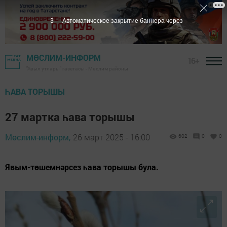
2
Автоматическое закрытие баннера через
МӨСЛИМ-ИНФОРМ
16+
"Авыл утлары" газетасы - Мөслим районы
ҺАВА ТОРЫШЫ
27 мартка һава торышы
Мөслим-информ,
26 март 2025 - 16:00
602
0
0
Явым-төшемнәрсез һава торышы була.