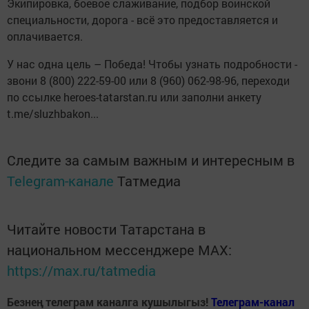
Экипировка, боевое слаживание, подбор воинской
специальности, дорога - всё это предоставляется и
оплачивается.
У нас одна цель – Победа! Чтобы узнать подробности -
звони 8 (800) 222-59-00 или 8 (960) 062-98-96, переходи
по ссылке heroes-tatarstan.ru или заполни анкету
t.me/sluzhbakon...
Следите за самым важным и интересным в
Telegram-канале
Татмедиа
Читайте новости Татарстана в
национальном мессенджере MАХ:
https://max.ru/tatmedia
Безнең телеграм каналга кушылыгыз!
Телеграм-канал