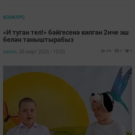
КОНКУРС
«И туган тел!» бәйгесенә килгән 2нче эш
белән таныштырабыз
admin,
26 март 2025 - 13:20
455
0
0