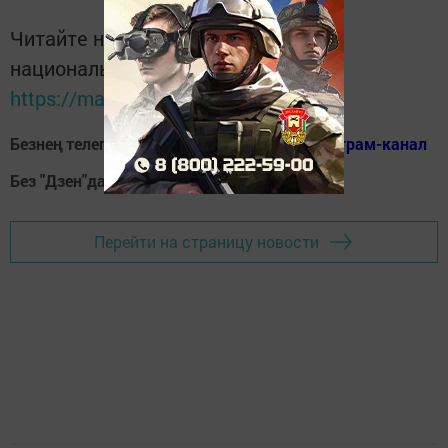
Читайте новости Татарстана в
национальном мессенджере MАХ:
https://max.ru/tatmedia
Безнең телеграм каналга кушылыгыз!
Телеграм-канал
Без "Дзен"да!
Д
зен
Перейти на страницу новости