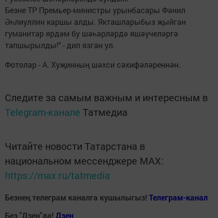
Безне ТР Премьер-министры урынбасары Фәнил
Әһлиуллин каршы алды. Якташларыбыз җыйган
гуманитар ярдәм бу шәһәрләрдә яшәүчеләргә
тапшырылды!" - дип язган ул.
Фотолар - А. Хуҗинның шәхси сәхифәләреннән.
Следите за самым важным и интересным в
Telegram-канале
Татмедиа
Читайте новости Татарстана в
национальном мессенджере MАХ:
https://max.ru/tatmedia
Безнең телеграм каналга кушылыгыз!
Телеграм-канал
Без "Дзен"да!
Д
зен