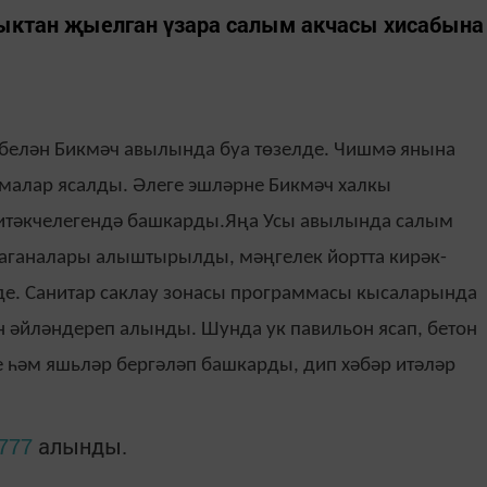
ыктан җыелган үзара салым акчасы хисабына
белән Бикмәч авылында буа төзелде. Чишмә янына
смалар ясалды. Әлеге эшләрне Бикмәч халкы
тәкчелегендә башкарды.Яңа Усы авылында салым
баганалары алыштырылды, мәңгелек йортта кирәк-
лде. Санитар саклау зонасы программасы кысаларында
 әйләндереп алынды. Шунда ук павильон ясап, бетон
 һәм яшьләр бергәләп башкарды, дип хәбәр итәләр
7777
алынды.