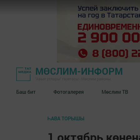
МӨСЛИМ-ИНФОРМ
"Авыл утлары" газетасы - Мөслим районы
Баш бит
Фотогалерея
Мөслим ТВ
ҺАВА ТОРЫШЫ
1 октябрь көне