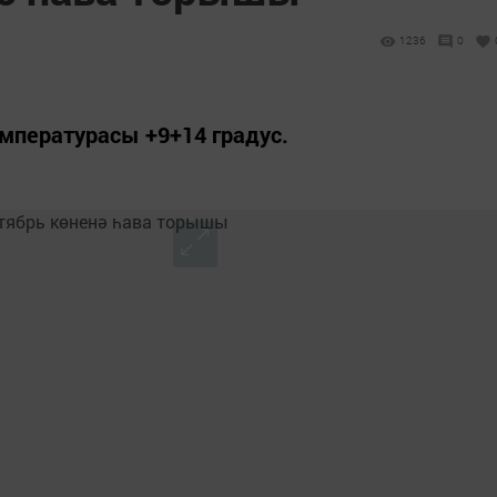
1236
0
мпературасы +9+14 градус.