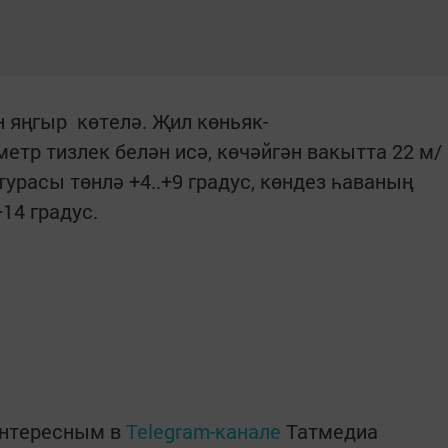
н яңгыр көтелә. Җил көньяк-
етр тизлек белән исә, көчәйгән вакытта 22 м/
урасы төнлә +4..+9 градус, көндез һаваның
14 градус.
интересным в
Telegram-канале
Татмедиа