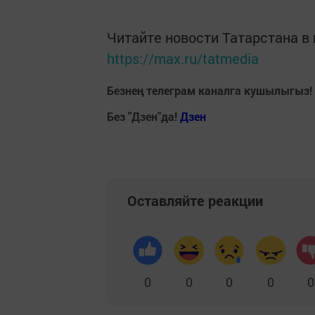
Читайте новости Татарстана 
https://max.ru/tatmedia
Безнең телеграм каналга кушылыгыз!
Без "Дзен"да!
Д
зен
Оставляйте реакции
0
0
0
0
0