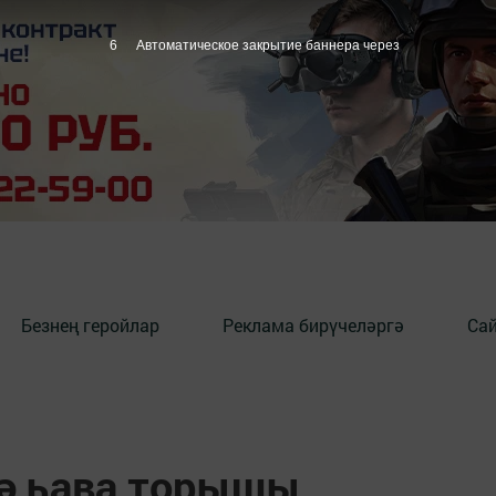
5
Автоматическое закрытие баннера через
Безнең геройлар
Реклама бирүчеләргә
Сай
нә һава торышы