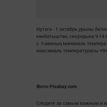
Иртәгә - 1 октябрь урыны белә
көнбатыштан, секундына 9-14 м
с. Һаваның минималь температ
максималь температурасы +9+
Фото-Pixabay.com
Следите за самым важным и 