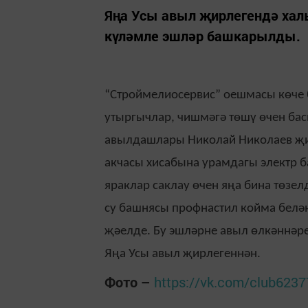
Яңа Усы авыл җирлегендә хал
күләмле эшләр башкарылды.
“Строймелиосервис” оешмасы көче 
утыргычлар, чишмәгә төшү өчен ба
авылдашлары Николай Николаев җи
акчасы хисабына урамдагы электр 
яраклар саклау өчен яңа бина төзе
су башнясы профнастил койма белән
җәелде. Бу эшләрне авыл өлкәннәре
Яңа Усы авыл җирлегеннән.
Фото –
https://vk.com/club623