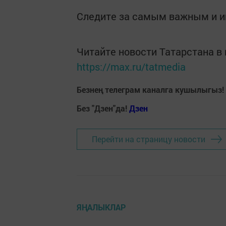
Следите за самым важным и 
Читайте новости Татарстана 
https://max.ru/tatmedia
Безнең телеграм каналга кушылыгыз!
Без "Дзен"да!
Д
зен
Перейти на страницу новости
ЯҢАЛЫКЛАР