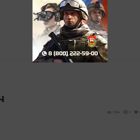
ч
1634
0