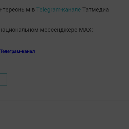
интересным в
Telegram-канале
Татмедиа
в национальном мессенджере MАХ:
Телеграм-канал