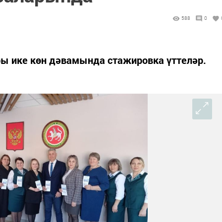
588
0
ы ике көн дәвамында стажировка үттеләр.