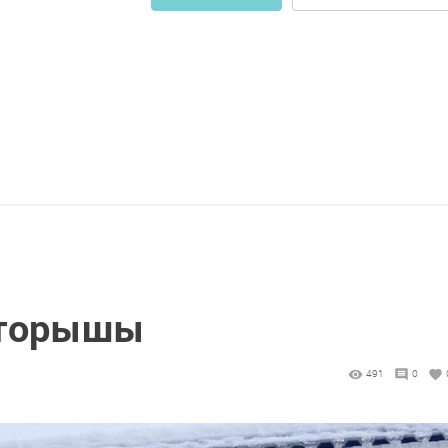
 торышы
491
0