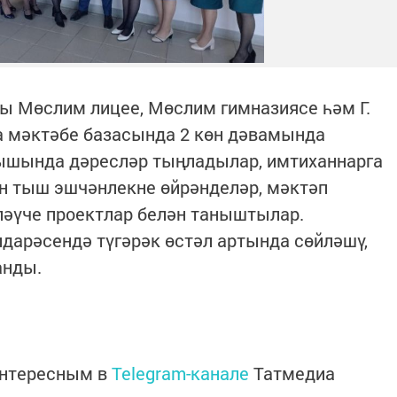
ы Мөслим лицее, Мөслим гимназиясе һәм Г.
а мәктәбе базасында 2 көн дәвамында
рышында дәресләр тыңладылар, имтиханнарга
н тыш эшчәнлекне өйрәнделәр, мәктәп
ләүче проектлар белән таныштылар.
дарәсендә түгәрәк өстәл артында сөйләшү,
анды.
интересным в
Telegram-канале
Татмедиа