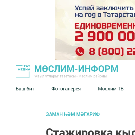
МӨСЛИМ-ИНФОРМ
"Авыл утлары" газетасы - Мөслим районы
Баш бит
Фотогалерея
Мөслим ТВ
ЗАМАН ҺӘМ МӘГАРИФ
Стажировка кы