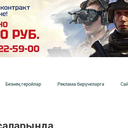
Безнең геройлар
Реклама бирүчеләргә
Сай
саларында