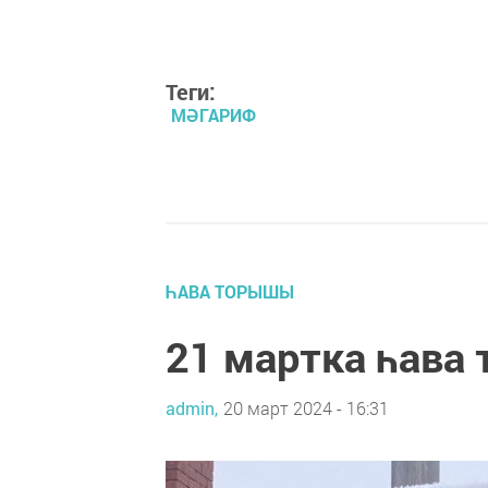
Теги:
МӘГАРИФ
ҺАВА ТОРЫШЫ
21 мартка һава
admin,
20 март 2024 - 16:31