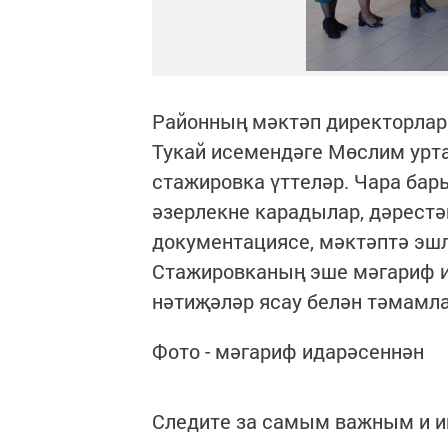
Районның мәктәп директорлар
Тукай исемендәге Мөслим урт
стажировка үттеләр. Чара ба
әзерлекне карадылар, дәрестә
документациясе, мәктәптә эш
Стажировканың эше мәгариф и
нәтиҗәләр ясау белән тәмамл
Фото - мәгариф идарәсеннән
Следите за самым важным и 