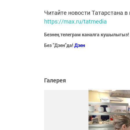
Читайте новости Татарстана 
https://max.ru/tatmedia
Безнең телеграм каналга кушылыгыз!
Без "Дзен"да!
Д
зен
Галерея