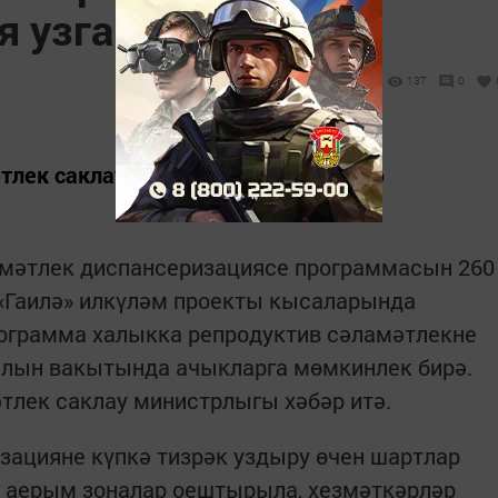
я узган
137
0
тлек саклау министрлыгы хәбәр итә
амәтлек диспансеризациясе программасын 260
 «Гаилә» илкүләм проекты кысаларында
ограмма халыкка репродуктив сәламәтлекне
лын вакытында ачыкларга мөмкинлек бирә.
тлек саклау министрлыгы хәбәр итә.
зацияне күпкә тизрәк уздыру өчен шартлар
 аерым зоналар оештырыла, хезмәткәрләр