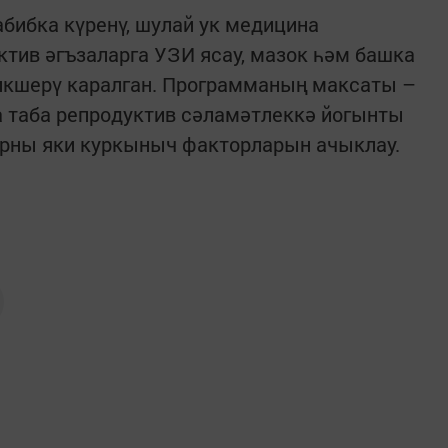
абибка күренү, шулай ук медицина
ктив әгъзаларга УЗИ ясау, мазок һәм башка
икшерү каралган. Программаның максаты –
да таба репродуктив сәламәтлеккә йогынты
арны яки куркыныч факторларын ачыклау.