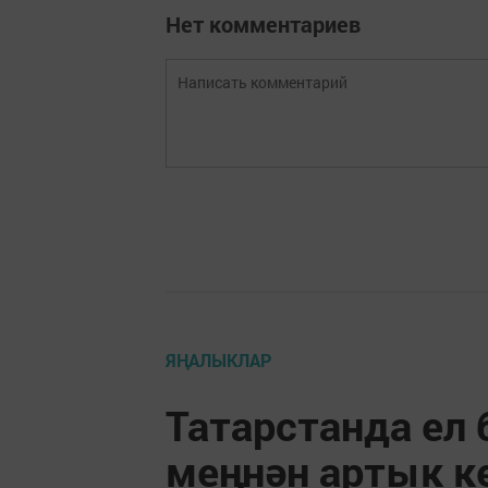
Нет комментариев
ЯҢАЛЫКЛАР
Татарстанда ел
меңнән артык к