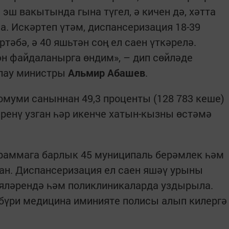
эш вакытында гына түгел, ә кичен дә, хәтта
а. Искәртеп үтәм, диспансеризация 18-39
тәбә, ә 40 яшьтән соң ел саен үткәрелә.
н файдаланырга өндим», – дип сөйләде
клау министры
Альмир Абашев
.
омуми саныннан 49,3 проценты (128 783 кеше)
ренү узган һәр икенче хатын-кызны өстәмә
граммага барлык 45 муниципаль берәмлек һәм
н. Диспансеризация ел саен яшәү урыны
ияләрендә һәм поликлиникаларда уздырыла.
бүри медицина иминияте полисы алып килергә