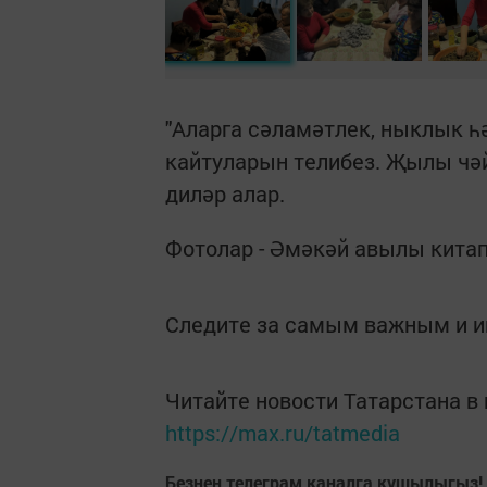
"Аларга сәламәтлек, ныклык һ
кайтуларын телибез. Җылы чә
диләр алар.
Фотолар - Әмәкәй авылы китап
Следите за самым важным и 
Читайте новости Татарстана 
https://max.ru/tatmedia
Безнең телеграм каналга кушылыгыз!