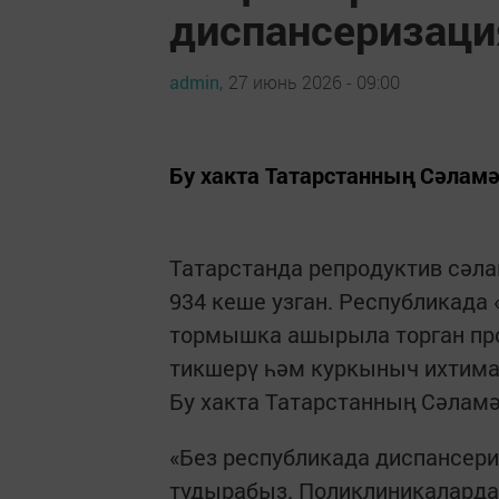
диспансеризаци
admin,
27 июнь 2026 - 09:00
Бу хакта Татарстанның Сәламә
Татарстанда репродуктив сәл
934 кеше узган. Республикада
тормышка ашырыла торган пр
тикшерү һәм куркыныч ихтима
Бу хакта Татарстанның Сәламә
«Без республикада диспансери
тудырабыз. Поликлиникаларда