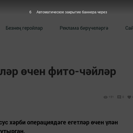
5
Автоматическое закрытие баннера через
Безнең геройлар
Реклама бирүчеләргә
Сай
ләр өчен фито-чәйләр
151
0
с хәрби операциядәге егетләр өчен үлән
тутырган.