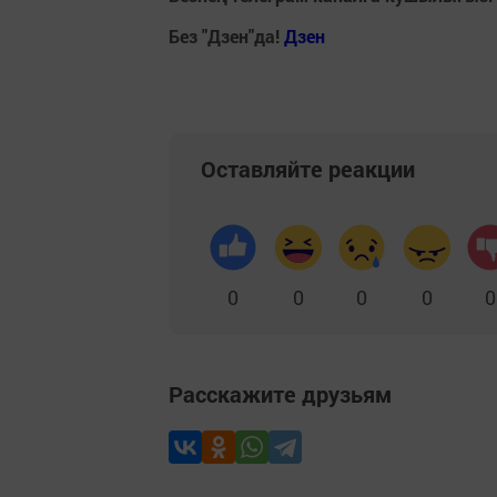
Без "Дзен"да!
Д
зен
Оставляйте реакции
0
0
0
0
0
Расскажите друзьям