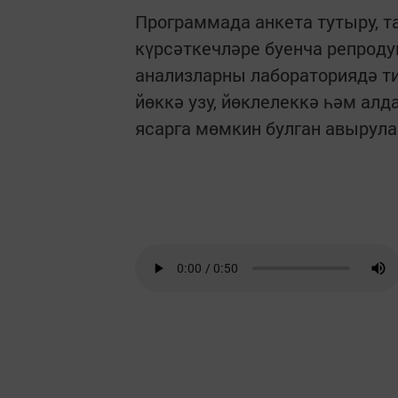
Программада анкета тутыру, т
күрсәткечләре буенча репроду
анализларны лабораториядә т
йөккә узу, йөклелеккә һәм ал
ясарга мөмкин булган авырул