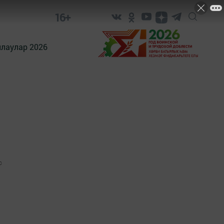
16+
лаулар 2026
0