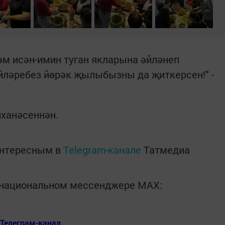
әм исән-имин туган якларына әйләнеп
йләребез йөрәк җылыбызны да җиткерсен!" -
ханәсеннән.
интересным в
Telegram-канале
Татмедиа
в национальном мессенджере MАХ:
Телеграм-канал