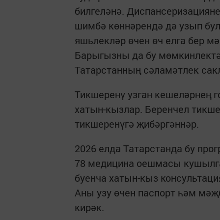
билгеләнә. Диспансеризацияне 
шимбә көннәрендә дә узып бул
яшьлекләр өчен өч елга бер мәр
Барыгызны да бу мөмкинлектә
Татарстанның сәламәтлек са
Тикшеренү узган кешеләрнең г
хатын-кызлар. Беренчел тикше
тикшеренүгә җибәргәннәр.
2026 елда Татарстанда бу про
78 медицина оешмасы кушылга
буенча хатын-кыз консультац
Аны узу өчен паспорт һәм мәҗ
кирәк.