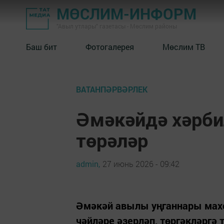
МӨСЛИМ-ИНФОРМ
"Авыл утлары" газетасы - Мөслим районы
Баш бит
Фотогалерея
Мөслим ТВ
ВАТАНПӘРВӘРЛЕК
Әмәкәйдә хәрби
төрәләр
admin,
27 июнь 2026 - 09:42
Әмәкәй авылы уңганнары махсу
чәйләре әзерләп, төргәкләргә 