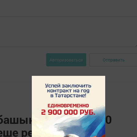
Отправить
Авторизоваться
 башыннан бирле 260
еше репродуктив