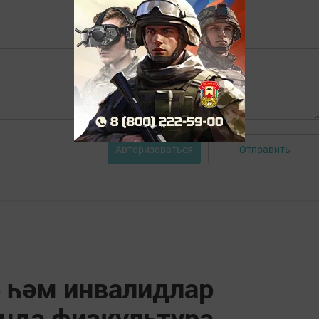
Отправить
Авторизоваться
 һәм инвалидлар
нда физкультура