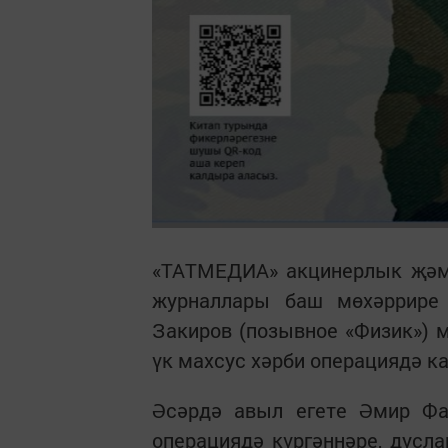
«ТАТМЕДИА» акцинерлык җәмг
журналлары баш мөхәррире 
Закиров (позывное «Физик») 
үк махсус хәрби операциядә к
Әсәрдә авыл егете Әмир Фа
операциядә күргәннәре, дусла