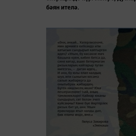
бәян ителә.