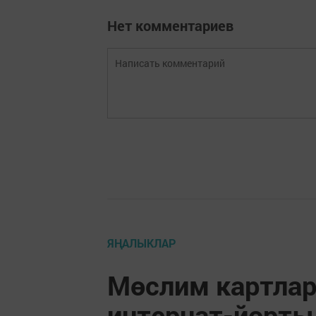
Нет комментариев
ЯҢАЛЫКЛАР
Мөслим картлар
интернат-йорты