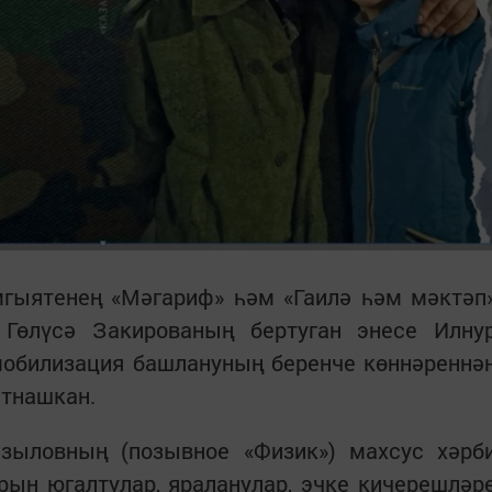
ыятенең «Мәгариф» һәм «Гаилә һәм мәктәп
Гөлүсә Закированың бертуган энесе Илну
мобилизация башлануның беренче көннәреннә
атнашкан.
зыловның (позывное «Физик») махсус хәрб
рын югалтулар, яраланулар, эчке кичерешләр