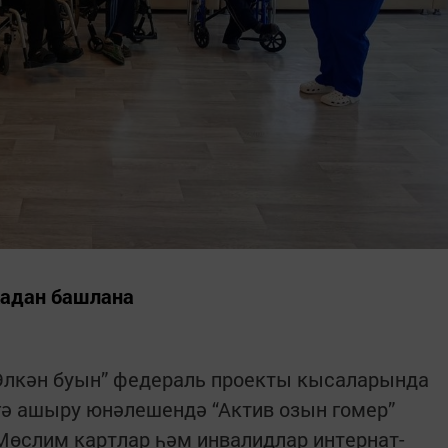
кадан башлана
Өлкән буын” федераль проекты кысаларында
гә ашыру юнәлешендә “Актив озын гомер”
өслим картлар һәм инвалидлар интернат-