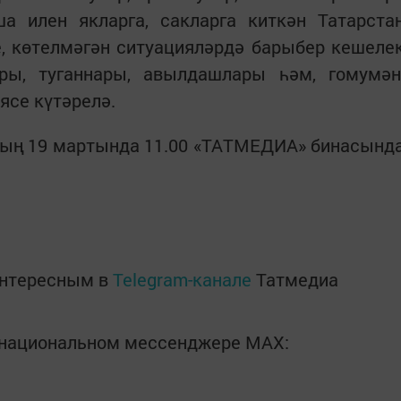
а илен якларга, сакларга киткән Татарста
е, көтелмәгән ситуацияләрдә барыбер кешеле
ры, туганнары, авылдашлары һәм, гомумән
иясе күтәрелә.
ның 19 мартында 11.00 «ТАТМЕДИА» бинасынд
интересным в
Telegram-канале
Татмедиа
в национальном мессенджере MАХ: