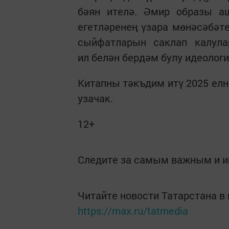
бәян ителә. Әмир образы аш
егетләренең үзара мөнәсәбәт
сыйфатларын саклап калула
ил белән бердәм булу идеолог
Китапны тәкъдим итү 2025 ел
узачак.
12+
Следите за самым важным и 
Читайте новости Татарстана 
https://max.ru/tatmedia