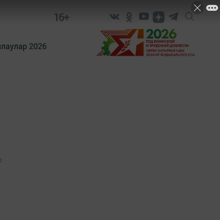
16+
лаулар 2026
0