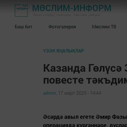
МӨСЛИМ-ИНФОРМ
"Авыл утлары" газетасы - Мөслим районы
Баш бит
Фотогалерея
Мөслим ТВ
ҮЗӘК ЯҢАЛЫКЛАР
Казанда Гөлүсә
повесте тәкъди
admin,
17 март 2025 - 14:44
Әсәрдә авыл егете Әмир Фазы
операциядә күргәннәре, дусла