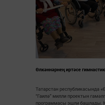
Өлкәннәрнең иртәсе гимнасти
Татарстан республикасында «
“Гаилә” милли проектын гамәл
программасы эшли башлады. М