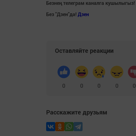
Безнең телеграм каналга кушылыгыз!
Без "Дзен"да!
Д
зен
Оставляйте реакции
0
0
0
0
0
Расскажите друзьям