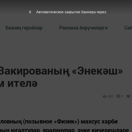
5
Автоматическое закрытие баннера через
Безнең геройлар
Реклама бирүчеләргә
Сай
 Закированың «Энекәш»
м ителә
393
0
ловның (позывное «Физик») махсус хәрби
рын югалтулар, яраланулар, эчке кичерешләре