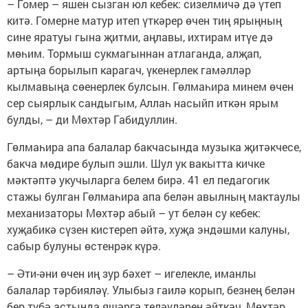
– Гомер – яшен сызган юл кебек: сизелмичә дә үтеп
китә. Гомерне матур итеп үткәрер өчен тиң ярыңның
сине яратуы гына җитми, аңлавы, ихтирам итүе дә
мөһим. Тормыш сукмагыннан атлаганда, алҗап,
артыңа борылып карагач, үкенерлек гамәлләр
кылмавыңа сөенерлек булсын. Гөлмаһира минем өчен
сер сыярлык сандыгым, Аллаһ насыйп иткән ярым
булды, – ди Мөхтәр Габидуллин.
Гөлмаһира апа балалар бакчасында музыка җитәкчесе,
бакча мөдире булып эшли. Шул ук вакытта кичке
мәктәптә укучыларга белем бирә. 41 ел педагогик
стажы булган Гөлмаһира апа белән авылның мактаулы
механизаторы Мөхтәр абый – ут белән су кебек:
хуҗабикә сүзен кистереп әйтә, хуҗа эндәшми калуны,
сабыр булуны өстенрәк күрә.
– Әти-әни өчен иң зур бәхет – игелекле, иманлы
балалар тәрбияләү. Улыбыз гаилә корып, безнең белән
бер түбә астында яшәргә теләүләрен әйткәч, Мөхтәр