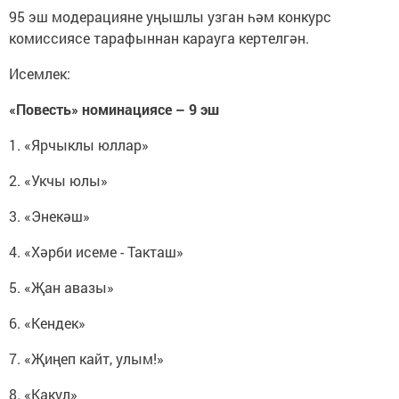
95 эш модерацияне уңышлы узган һәм конкурс
комиссиясе тарафыннан карауга кертелгән.
Исемлек:
«Повесть» номинациясе – 9 эш
1. «Ярчыклы юллар»
2. «Укчы юлы»
3. «Энекәш»
4. «Хәрби исеме - Такташ»
5. «Җан авазы»
6. «Кендек»
7. «Җиңеп кайт, улым!»
8. «Какул»