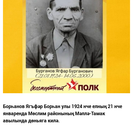
Борһанов Ягъфәр Борһан улы 1924 нче елның 21 нче
январенда Мөслим районының Мәллә-Тамак
авылында дөньяга килә.