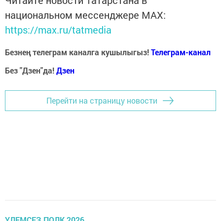
национальном мессенджере MАХ:
https://max.ru/tatmedia
Безнең телеграм каналга кушылыгыз!
Телеграм-канал
Без "Дзен"да!
Д
зен
Перейти на страницу новости
ҮЛЕМСЕЗ ПОЛК 2026