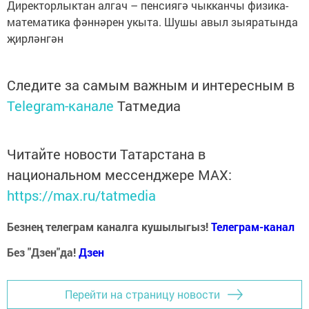
Директорлыктан алгач – пенсиягә чыкканчы физика-
математика фәннәрен укыта. Шушы авыл зыяратында
җирләнгән
Следите за самым важным и интересным в
Telegram-канале
Татмедиа
Читайте новости Татарстана в
национальном мессенджере MАХ:
https://max.ru/tatmedia
Безнең телеграм каналга кушылыгыз!
Телеграм-канал
Без "Дзен"да!
Д
зен
Перейти на страницу новости