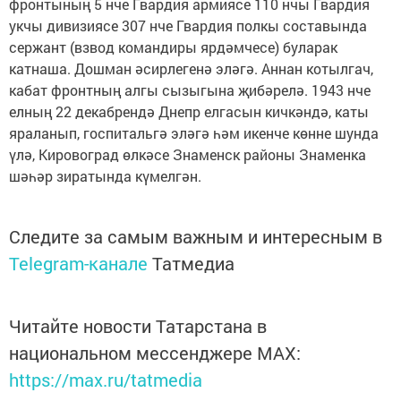
фронтының 5 нче Гвардия армиясе 110 нчы Гвардия
укчы дивизиясе 307 нче Гвардия полкы составында
сержант (взвод командиры ярдәмчесе) буларак
катнаша. Дошман әсирлегенә эләгә. Аннан котылгач,
кабат фронтның алгы сызыгына җибәрелә. 1943 нче
елның 22 декабрендә Днепр елгасын кичкәндә, каты
яраланып, госпитальгә эләгә һәм икенче көнне шунда
үлә, Кировоград өлкәсе Знаменск районы Знаменка
шәһәр зиратында күмелгән.
Следите за самым важным и интересным в
Telegram-канале
Татмедиа
Читайте новости Татарстана в
национальном мессенджере MАХ:
https://max.ru/tatmedia