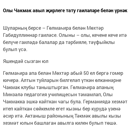
Олы Чакмак авыл җирлеге тату гаиләләре белән үрнәк
Шуларның берсе – Гөлмаһира белән Мөхтәр
Габидуллиннар гаиләсе. Олыны – олы, кечене кече итә
белүче гаиләдә балалар да тәрбияле, тәүфыйклы
булып үсә.
Яшендәй сызган юл
Гөлмаһира апа белән Мөхтәр абый 50 ел бергә гомер
кичерә. Алтын туйларын билгеләп үткән өлкәннәрне
Чакмак клубы таныштырган. Гөлмаһира апаның
Минзәлә педагогия училищесын тәмамлап, Олы
Чакмакка эшкә кайткан чагы була. Германиядә хезмәт
итеп кайткан сөйкемле егет кызны бер күрүдә үзенә
әсир итә. Актаныш районының Тәкмәк авылы кызы
хезмәт юлын башлаган авылга килен булып төшә.