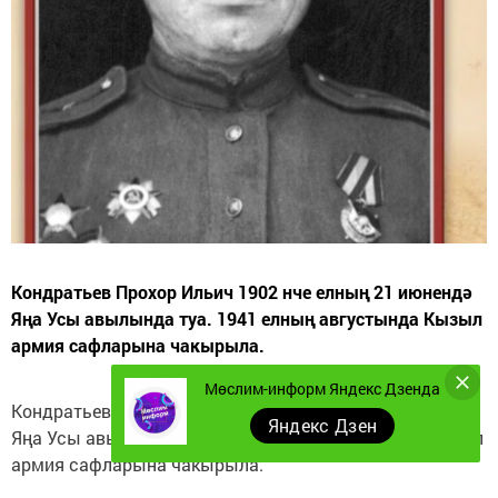
Кондратьев Прохор Ильич 1902 нче елның 21 июнендә
Яңа Усы авылында туа. 1941 елның августында Кызыл
армия сафларына чакырыла.
Мөслим-информ Яндекс Дзенда
Кондратьев Прохор Ильич 1902 нче елның 21 июнендә
Яндекс Дзен
Яңа Усы авылында туа. 1941 елның августында Кызыл
армия сафларына чакырыла.