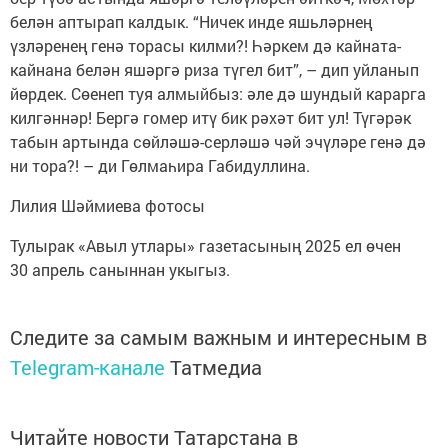
белән аптырап калдык. “Ничек инде яшьләрнең
үзләренең генә торасы килми?! Һәркем дә кайната-
кайнана белән яшәргә риза түгел бит”, – дип уйланып
йөрдек. Сөенеп туя алмыйбыз: әле дә шундый карарга
килгәннәр! Бергә гомер итү бик рәхәт бит ул! Түгәрәк
табын артында сөйләшә-серләшә чәй эчүләре генә дә
ни тора?! – ди Гөлмаһира Габидуллина.
Лилия Шәймиева фотосы
Тулырак «Авыл утлары» газетасының 2025 ел өчен
30 апрель саныннан укыгыз.
Следите за самым важным и интересным в
Telegram-канале
Татмедиа
Читайте новости Татарстана в