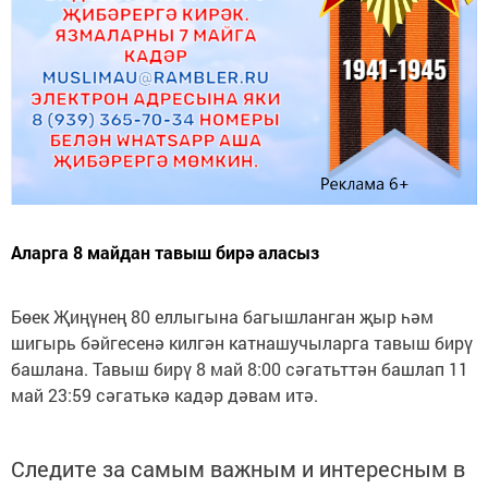
Аларга 8 майдан тавыш бирә аласыз
Бөек Җиңүнең 80 еллыгына багышланган җыр һәм
шигырь бәйгесенә килгән катнашучыларга тавыш бирү
башлана. Тавыш бирү 8 май 8:00 сәгатьттән башлап 11
май 23:59 сәгатькә кадәр дәвам итә.
Следите за самым важным и интересным в