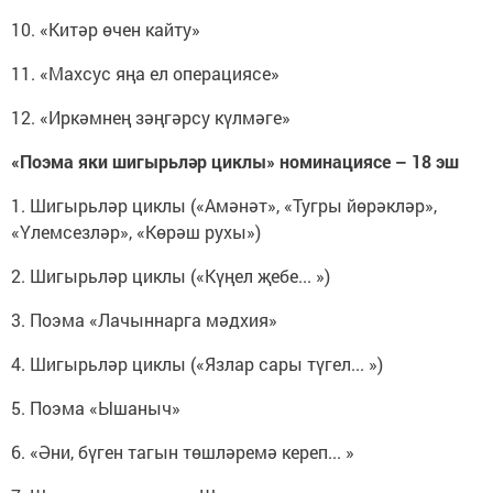
10. «Китәр өчен кайту»
11. «Махсус яңа ел операциясе»
12. «Иркәмнең зәңгәрсу күлмәге»
«Поэма яки шигырьләр циклы» номинациясе – 18 эш
1. Шигырьләр циклы («Амәнәт», «Тугры йөрәкләр»,
«Үлемсезләр», «Көрәш рухы»)
2. Шигырьләр циклы («Күңел җебе... »)
3. Поэма «Лачыннарга мәдхия»
4. Шигырьләр циклы («Язлар сары түгел... »)
5. Поэма «Ышаныч»
6. «Әни, бүген тагын төшләремә кереп... »