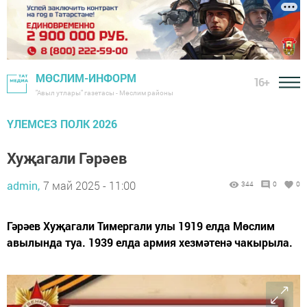
МӨСЛИМ-ИНФОРМ
16+
"Авыл утлары" газетасы - Мөслим районы
ҮЛЕМСЕЗ ПОЛК 2026
Хуҗагали Гәрәев
admin,
7 май 2025 - 11:00
344
0
0
Гәрәев Хуҗагали Тимергали улы 1919 елда Мөслим
авылында туа. 1939 елда армия хезмәтенә чакырыла.