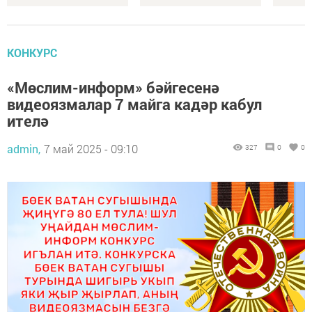
КОНКУРС
«Мөслим-информ» бәйгесенә
видеоязмалар 7 майга кадәр кабул
ителә
admin,
7 май 2025 - 09:10
327
0
0