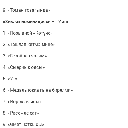
9. «Томан тозагында»
«Хикәя» номинациясе – 12 эш
1. «Позывной «Көтүче»
2. «Ташлап китмә мине»
3. «Геройлар эзлим»
4. «Сыерчык оясы»
5. «Ут»
6. «Медаль юкка гына бирелми»
7. «Йөрәк ачысы»
8. «Рәсемле хат»
9. «Өмет чаткысы»