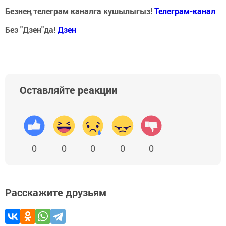
Безнең телеграм каналга кушылыгыз!
Телеграм-канал
Без "Дзен"да!
Д
зен
Оставляйте реакции
0
0
0
0
0
Расскажите друзьям