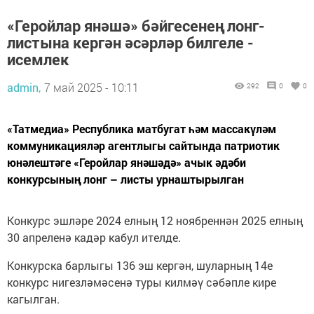
«Геройлар янәшә» бәйгесенең лонг-
листына кергән әсәрләр билгеле -
исемлек
admin,
7 май 2025 - 10:11
292
0
0
«Татмедиа» Республика матбугат һәм массакүләм
коммуникацияләр агентлыгы сайтында патриотик
юнәлештәге «Геройлар янәшәдә» ачык әдәби
конкурсының лонг – листы урнаштырылган
Конкурс эшләре 2024 елның 12 ноябреннән 2025 елның
30 апреленә кадәр кабул ителде.
Конкурска барлыгы 136 эш кергән, шуларның 14е
конкурс нигезләмәсенә туры килмәү сәбәпле кире
кагылган.