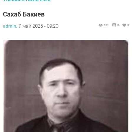
Сахаб Бакиев
admin,
7 май 2025 - 09:20
381
0
0