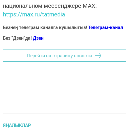
национальном мессенджере MАХ:
https://max.ru/tatmedia
Безнең телеграм каналга кушылыгыз!
Телеграм-канал
Без "Дзен"да!
Д
зен
Перейти на страницу новости
ЯҢАЛЫКЛАР