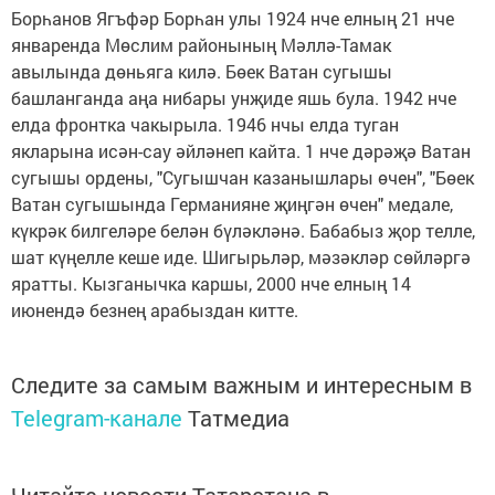
Борһанов Ягъфәр Борһан улы 1924 нче елның 21 нче
январенда Мөслим районының Мәллә-Тамак
авылында дөньяга килә. Бөек Ватан сугышы
башланганда аңа нибары унҗиде яшь була. 1942 нче
елда фронтка чакырыла. 1946 нчы елда туган
якларына исән-сау әйләнеп кайта. 1 нче дәрәҗә Ватан
сугышы ордены, "Сугышчан казанышлары өчен", "Бөек
Ватан сугышында Германияне җиңгән өчен" медале,
күкрәк билгеләре белән бүләкләнә. Бабабыз җор телле,
шат күңелле кеше иде. Шигырьләр, мәзәкләр сөйләргә
яратты. Кызганычка каршы, 2000 нче елның 14
июнендә безнең арабыздан китте.
Следите за самым важным и интересным в
Telegram-канале
Татмедиа
Читайте новости Татарстана в