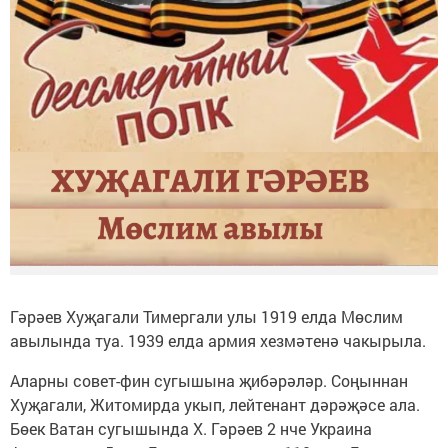
Гәрәев Хуҗагали Тимергали улы 1919 елда Мөслим
авылында туа. 1939 елда армия хезмәтенә чакырыла.
Аларны совет-фин сугышына җибәрәләр. Соңыннан
Хуҗагали, Житомирда укып, лейтенант дәрәҗәсе ала.
Бөек Ватан сугышында Х. Гәрәев 2 нче Украина