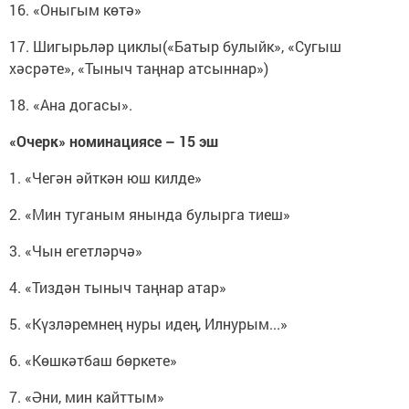
16. «Оныгым көтә»
17. Шигырьләр циклы(«Батыр булыйк», «Сугыш
хәсрәте», «Тыныч таңнар атсыннар»)
18. «Ана догасы».
«Очерк» номинациясе
– 15 эш
1. «Чегән әйткән юш килде»
2. «Мин туганым янында булырга тиеш»
3. «Чын егетләрчә»
4. «Тиздән тыныч таңнар атар»
5. «Күзләремнең нуры идең, Илнурым...»
6. «Көшкәтбаш бөркете»
7. «Әни, мин кайттым»