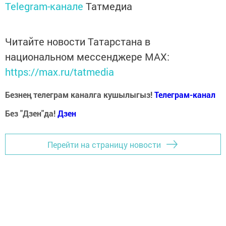
Telegram-канале
Татмедиа
Читайте новости Татарстана в
национальном мессенджере MАХ:
https://max.ru/tatmedia
Безнең телеграм каналга кушылыгыз!
Телеграм-канал
Без "Дзен"да!
Д
зен
Перейти на страницу новости