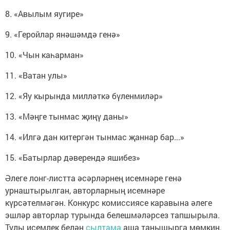
8. «Авылым яугире»
9. «Геройлар янәшәмдә генә»
10. «Чын каһарман»
11. «Ватан улы»
12. «Яу кырында милләткә бүленмиләр»
13. «Мәңге тынмас җиңү даны»
14. «Илгә дан китергән тынмас җаннар бар...»
15. «Батырлар дәверендә яшибез»
Әлеге лонг-листта әсәрләрнең исемнәре генә
урнаштырылган, авторларның исемнәре
күрсәтелмәгән. Конкурс комиссиясе каравына әлеге
эшләр авторлар турында белешмәләрсез тапшырыла.
Тулы исемлек белән
сылтама
аша танышырга мөмкин.