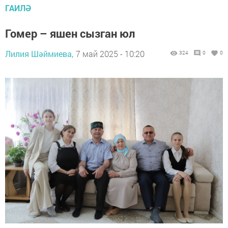
ГАИЛӘ
Гомер – яшен сызган юл
Лилия Шәймиева,
7 май 2025 - 10:20
324
0
0