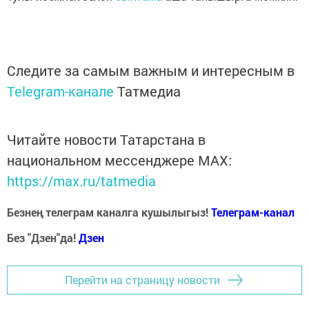
Следите за самым важным и интересным в
Telegram-канале
Татмедиа
Читайте новости Татарстана в
национальном мессенджере MАХ:
https://max.ru/tatmedia
Безнең телеграм каналга кушылыгыз!
Телеграм-канал
Без "Дзен"да!
Д
зен
Перейти на страницу новости