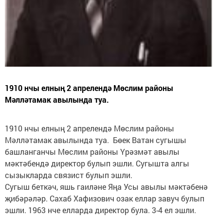
1910 нчы елның 2 апрелендә Мөслим районы
Мәлләтамак авылында туа.
1910 нчы елның 2 апрелендә Мөслим районы
Мәлләтамак авылында туа. Бөек Ватан сугышы
башланганчы Мөслим районы Үрәзмәт авылы
мәктәбендә директор булып эшли. Сугышта алгы
сызыкларда связист булып эшли.
Сугыш беткәч, яшь гаиләне Яңа Усы авылы мәктәбенә
җибәрәләр. Сахаб Хафизович озак еллар завуч булып
эшли. 1963 нче елларда директор була. 3-4 ел эшли.