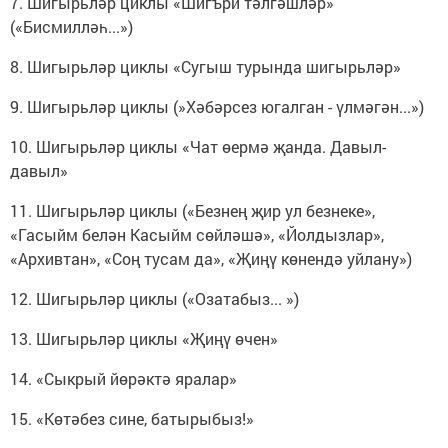
7. Шигырьләр циклы «Шигъри тәлгәшләр»
(«Бисмилләһ...»)
8. Шигырьләр циклы «Сугыш турында шигырьләр»
9. Шигырьләр циклы (»Хәбәрсез югалган - үлмәгән...»)
10. Шигырьләр циклы «Чат өермә җанда. Давыл-
давыл»
11. Шигырьләр циклы («Безнең җир ул безнеке»,
«Гасыйм белән Касыйм сөйләшә», «Йолдызлар»,
«Архивтан», «Соң тусам да», «Җиңү көнендә уйлану»)
12. Шигырьләр циклы («Озатабыз... »)
13. Шигырьләр циклы «Җиңү өчен»
14. «Сыкрый йөрәктә яралар»
15. «Көтәбез сине, батырыбыз!»