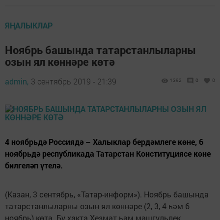
ЯҢАЛЫКЛАР
Ноябрь башында татарстанлыларны
озын ял көннәре көтә
admin,
3 сентябрь 2019 - 21:39
1392
0
0
4 ноябрьдә Россиядә – Халыклар бердәмлеге көне, 6
ноябрьдә республикада Татарстан Конституциясе көне
билгеләп үтелә.
(Казан, 3 сентябрь, «Татар-информ»). Ноябрь башында
татарстанлыларны озын ял көннәре (2, 3, 4 һәм 6
ноябрь) көтә. Бу хакта Хезмәт һәм мәшгульлек