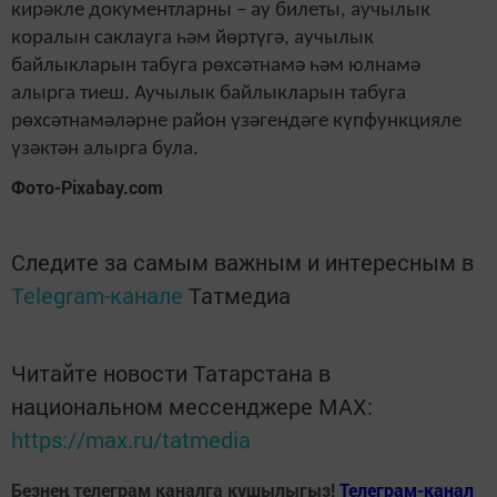
кирәкле документларны – ау билеты, аучылык
коралын саклауга һәм йөртүгә, аучылык
байлыкларын табуга рөхсәтнамә һәм юлнамә
алырга тиеш. Аучылык байлыкларын табуга
рөхсәтнамәләрне район үзәгендәге күпфункцияле
үзәктән алырга була.
Фото-Pixabay.com
Следите за самым важным и интересным в
Telegram-канале
Татмедиа
Читайте новости Татарстана в
национальном мессенджере MАХ:
https://max.ru/tatmedia
Безнең телеграм каналга кушылыгыз!
Телеграм-канал