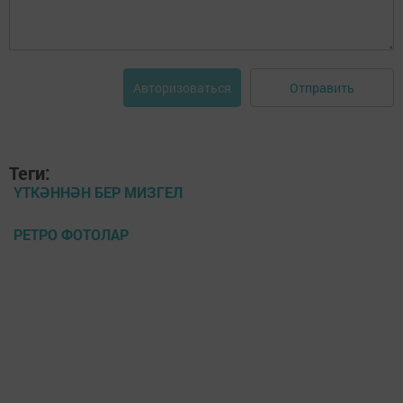
Отправить
Авторизоваться
Теги:
ҮТКӘННӘН БЕР МИЗГЕЛ
РЕТРО ФОТОЛАР