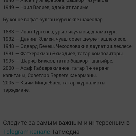
1949 — Наил Вәлиев, әдәбият галиме.
Бу көнне вафат булган күренекле шәхесләр
1883 — Иван Тургенев, урыс язучысы, драматург.
1932 — Даниил Элмен, чуаш совет дәүләт эшлеклесе.
1948 — Эдвард Бенеш, Чехословакия дәүләт эшлеклесе.
1981 — Фәтхерахман Әхмәдиев, татар композиторы.
1995 — Шәриф Биккол, татар-башкорт шагыйре.
2000 — Асаф Габдерахманов, татар 1-нче ранг
капитаны, Советлар Берлеге каһарманы.
2005 — Кыям Миңлебаев, татар журналисты,
тәрҗемәче.
Следите за самым важным и интересным в
Telegram-канале
Татмедиа