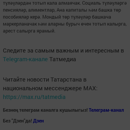
түләүләрдән тотып кала алмаячак. Социаль түләүләргә
пенсияләр, алиментлар, Ана капиталы һәм башка төр
пособияләр керә. Мондый төр түләүләр башкача
маркерланачак һәм аларны бурыч өчен тотып калырга,
арест салырга ярамый.
Следите за самым важным и интересным в
Telegram-канале
Татмедиа
Читайте новости Татарстана в
национальном мессенджере MАХ:
https://max.ru/tatmedia
Безнең телеграм каналга кушылыгыз!
Телеграм-канал
Без "Дзен"да!
Д
зен