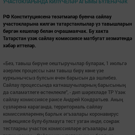
РФ Конституциясенә төзәтмәләр буенча сайлау
участокларына килгән татарстанлылар үз тавышларын
биргән кешеләр белән очрашмаячак. Бу хакта
Татарстан үзәк сайлау комиссиясе матбугат хезмәтендә
хәбәр иттеләр.
«Без, тавыш бирүне оештыручылар буларак, 1 июльгә
әзерлек процессы һәм тавыш бирү көне үзе
куркынычсыз булсын өчен барысын да эшлибез.
Сайлау процессында катнашучыларның барысының
да сәламәтлеге өстенлекле", - дип шәрехләде ТР Үзәк
сайлау комиссиясе рәисе Андрей Кондратьев. Аның
сүзләренә караганда, территориаль сайлау
комиссияләренең барлык әгъзалары коронавирус
инфекциясе булу-булмауга тест узган инде, соңрак
тестларны участок комиссияләре әгъзалары да