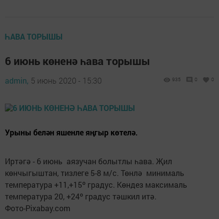
ҺАВА ТОРЫШЫ
6 июнь көненә һава торышы
admin,
5 июнь 2020 - 15:30
935
0
0
Урыны белән яшенле яңгыр көтелә.
Иртәгә - 6 июнь аязучан болытлы һава. Җил
көнчыгыштан, тизлеге 5-8 м/с. Төнлә минималь
температура +11,+15º градус. Көндез максималь
температура 20, +24º градус тәшкил итә.
Фото-Pixabay.com