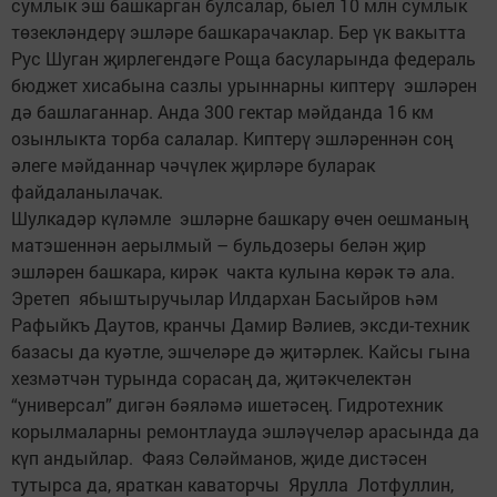
сумлык эш башкарган булсалар, быел 10 млн сумлык
төзекләндерү эшләре башкарачаклар. Бер үк вакытта
Рус Шуган җирлегендәге Роща басуларында федераль
бюджет хисабына сазлы урыннарны киптерү эшләрен
дә башлаганнар. Анда 300 гектар мәйданда 16 км
озынлыкта торба салалар. Киптерү эшләреннән соң
әлеге мәйданнар чәчүлек җирләре буларак
файдаланылачак.
Шулкадәр күләмле эшләрне башкару өчен оешманың
матэшеннән аерылмый – бульдозеры белән җир
эшләрен башкара, кирәк чакта кулына көрәк тә ала.
Эретеп ябыштыручылар Илдархан Басыйров һәм
Рафыйкъ Даутов, кранчы Дамир Вәлиев, эксди-техник
базасы да куәтле, эшчеләре дә җитәрлек. Кайсы гына
хезмәтчән турында сорасаң да, җитәкчелектән
“универсал” дигән бәяләмә ишетәсең. Гидротехник
корылмаларны ремонтлауда эшләүчеләр арасында да
күп андыйлар. Фаяз Сөләйманов, җиде дистәсен
тутырса да, яраткан каваторчы Ярулла Лотфуллин,