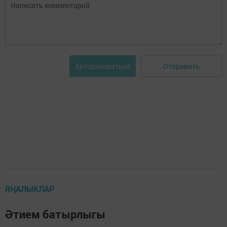
Отправить
Авторизоваться
ЯҢАЛЫКЛАР
Әтием батырлыгы