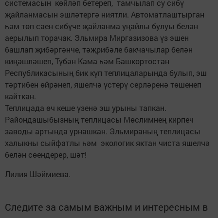
системасын көйләп бетереп, тамчылап су сибү
җайланмасын эшләтергә ниятли. Автоматлаштырган
һәм төп саен сибүче җайланма уңайлы булуы белән
аерылып торачак. Эльмира Миргазизова үз эшен
башлап җибәргәнче, тәҗрибәле бакчачылар белән
киңәшләшеп, Түбән Кама һәм Башкортостан
Республикасының бик күп теплицаларында булып, эш
тәртибен өйрәнеп, яшелчә үстерү серләренә төшенеп
кайткан.
Теплицада өч кеше үзенә эш урыны тапкан.
Райондашыбызның теплицасы Мөслимнең кирпеч
заводы артында урнашкан. Эльмираның теплицасы
халыкны сыйфатлы һәм экологик яктан чиста яшелчә
белән сөендерер, шәт!
Лилия Шәймиева.
Следите за самым важным и интересным в