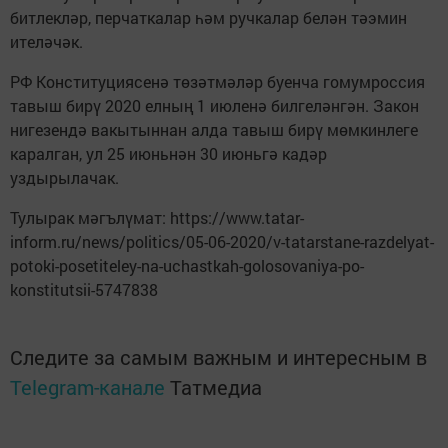
битлекләр, перчаткалар һәм ручкалар белән тәэмин
ителәчәк.
РФ Конституциясенә төзәтмәләр буенча гомумроссия
тавыш бирү 2020 елның 1 июленә билгеләнгән. Закон
нигезендә вакытыннан алда тавыш бирү мөмкинлеге
каралган, ул 25 июньнән 30 июньгә кадәр
уздырылачак.
Тулырак мәгълүмат: https://www.tatar-
inform.ru/news/politics/05-06-2020/v-tatarstane-razdelyat-
potoki-posetiteley-na-uchastkah-golosovaniya-po-
konstitutsii-5747838
Следите за самым важным и интересным в
Telegram-канале
Татмедиа