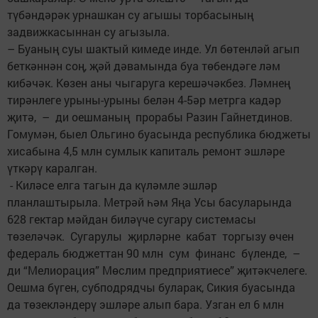
түбәндәрәк урнашкан су агышы торбасының
задвижкасыннан су агызыла.
– Буаның суы шактый кимеде инде. Ул бөтенләй агып
беткәннән соң, җәй дәвамында буа төбендәге ләм
кибәчәк. Көзен аны чыгаруга керешәчәкбез. Ләмнең
тирәнлеге урыны-урыны белән 4-5әр метрга кадәр
җитә, – ди оешманың прорабы Разин Гайнетдинов.
Гомумән, быел Ольгино буасында республика бюджеты
хисабына 4,5 млн сумлык капиталь ремонт эшләре
үткәрү каралган.
- Киләсе елга тагын да күләмле эшләр
планлаштырыла. Метрәй һәм Яңа Усы басуларында
628 гектар мәйдан биләүче сугару системасы
төзеләчәк. Сугарулы җирләрне кабат торгызу өчен
федераль бюджеттан 90 млн сум финанс бүленде, –
ди “Мелиорация” Мөслим предприятиесе” җитәкчелеге.
Оешма бүген, субподрядчы буларак, Сикия буасында
да төзекләндерү эшләре алып бара. Узган ел 6 млн