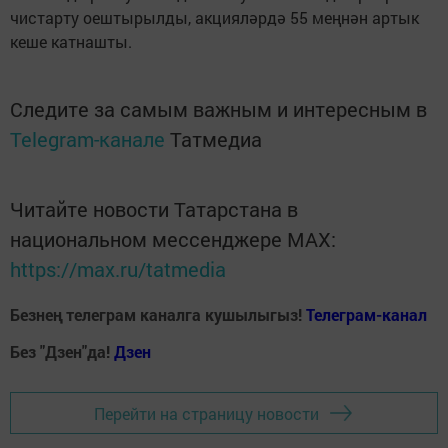
чистарту оештырылды, акцияләрдә 55 меңнән артык
кеше катнашты.
Следите за самым важным и интересным в
Telegram-канале
Татмедиа
Читайте новости Татарстана в
национальном мессенджере MАХ:
https://max.ru/tatmedia
Безнең телеграм каналга кушылыгыз!
Телеграм-канал
Без "Дзен"да!
Д
зен
Перейти на страницу новости