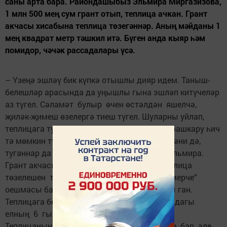
саны арта бара. Райондашыбыз Эльмира Миргазизова,
1 млн 500 мең сум грант отып, теплица ачкан. Грант
акчасы хисабына теплица төзегәннәр. Аның мәйданы 1
мең квадрат метр тәшкил итә. Бүген анда кыяр һәм
помидор, чәчәк рассадалары үсә.
– Үзеңә эшләү бик күпкә отышлы дияр идем. Таныш-
белешләр арасында да уңышлы гына эшләп китүчеләр
аз түгел. Сәламәт булыр өчен өстәлдән яшелчә,
җиләк-җимеш өзелергә тиеш түгел. Шуларны уйлап,
теплицага тукталдым. Эшне бер кеше генә башкару һич
тә мөмкин түгел. Күмәкләшеп эшлибез, әти-әни дә,
туганнар да гел шушында мәш килә, – ди Эльмира.
Грант акчасын Эльмира 2018 елда ота. Теплица
төзелешен тимерче Игорь Бубековның “Тимерче”
оешмасы башкарeЛилия Шәймиева фотосы ган.
Теплицага беренче орлык – сөенчекне агымдагы
елның 6 гыйнварында утыртканнар.
Теплицаның тагын 3 мең квадрат метр җире бар әле.