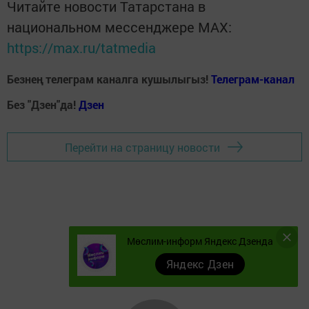
Читайте новости Татарстана в
национальном мессенджере MАХ:
https://max.ru/tatmedia
Безнең телеграм каналга кушылыгыз!
Телеграм-канал
Без "Дзен"да!
Д
зен
Перейти на страницу новости
Мөслим-информ Яндекс Дзенда
Яндекс Дзен