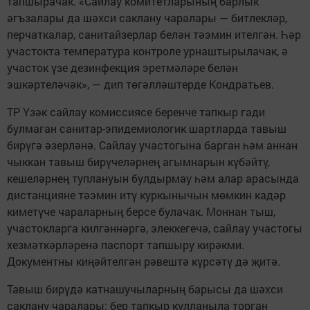
тапшырачак. «Сайлау комитетларының барлык
әгъзалары да шәхси саклану чаралары — битлекләр,
перчаткалар, санитайзерлар белән тәэмин ителгән. Һәр
участокта температура контроле урнаштырылачак, ә
участок үзе дезинфекция эретмәләре белән
эшкәртеләчәк», — дип төгәлләштерде Кондратьев.
ТР Үзәк сайлау комиссиясе беренче тапкыр гади
булмаган санитар-эпидемиологик шартларда тавыш
бирүгә әзерләнә. Сайлау участогына барган һәм аннан
чыккан тавыш бирүчеләрнең агымнарын күбәйтү,
кешеләрнең туплануын булдырмау һәм алар арасында
дистанцияне тәэмин итү куркынычын мөмкин кадәр
киметүче чараларның берсе булачак. Моннан тыш,
участокларга килгәннәргә, элеккегечә, сайлау участогы
хезмәткәрләренә паспорт тапшыру кирәкми.
Документны киңәйтелгән рәвештә күрсәтү дә җитә.
Тавыш бирүдә катнашучыларның барысы да шәхси
саклану чаралары: бер тапкыр кулланыла торган