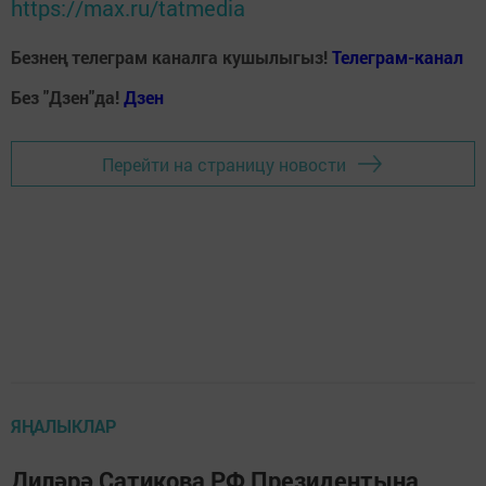
https://max.ru/tatmedia
Безнең телеграм каналга кушылыгыз!
Телеграм-канал
Без "Дзен"да!
Д
зен
Перейти на страницу новости
ЯҢАЛЫКЛАР
Диләрә Сатикова РФ Президентына