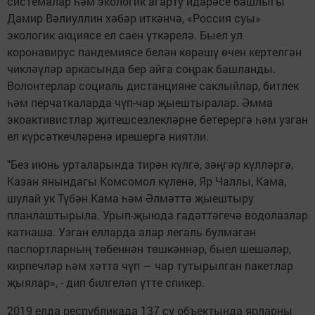
системалар һәм экологик агарту идарәсе башлыгы
Дамир Вәлиуллин хәбәр иткәнчә, «Россия суы»
экологик акциясе ел саен үткәрелә. Быел ул
коронавирус пандемиясе белән көрәшү өчен кертелгән
чикләүләр аркасында бер айга соңрак башланды.
Волонтерлар социаль дистанцияне саклыйлар, битлек
һәм перчаткаларда чүп-чар җыештыралар. Әмма
экоактивистлар җитешсезлекләрне бетерергә һәм узган
ел күрсәткечләренә ирешергә ниятли.
"Без июнь урталарында тирән күлгә, зәңгәр күлләргә,
Казан янындагы Комсомол күленә, Яр Чаллы, Кама,
шулай ук Түбән Кама һәм Әлмәттә җыештыру
планлаштырыла. Урып-җыюда гадәттәгечә водолазлар
катнаша. Узган елларда алар легаль булмаган
паспортларның төбеннән төшкәннәр, быел шешәләр,
кирпечләр һәм хәтта чүп — чар тутырылган пакетлар
җыялар», - дип билгеләп үтте спикер.
2019 елда республикада 137 су объектында ярларны