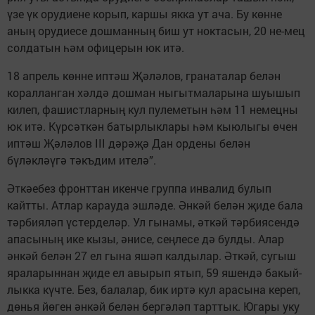
үзе үк орудиене корып, каршы якка ут ача. Бу көнне
аның орудиесе дошманның биш ут ноктасын, 20 не-мец
солдатын һәм офицерын юк итә.
18 апрель көнне иптәш Җәләлов, гранаталар белән
коралланган хәлдә дошман ныгытмаларына шуышып
килеп, фашистларның кул пулеметын һәм 11 немецны
юк итә. Күрсәткән батырлыклары һәм кыюлыгы өчен
иптәш Җәләлов III дәрәҗә Дан ордены белән
бүләкләүгә тәкъдим ителә”.
Әткәебез фронттан икенче группа инвалид булып
кайтты. Атлар карауда эшләде. Әнкәй белән җиде бала
тәрбияләп үстерделәр. Ул гынамы, әткәй тәрбиясендә
апасының ике кызы, әнисе, сеңлесе дә булды. Алар
әнкәй белән 27 ел гына яшәп калдылар. Әткәй, сугыш
яраларыннан җиде ел авырып ятып, 59 яшендә бакый-
лыкка күчте. Без, балалар, бик иртә кул арасына кереп,
дөнья йөген әнкәй белән бергәләп тарттык. Югары уку