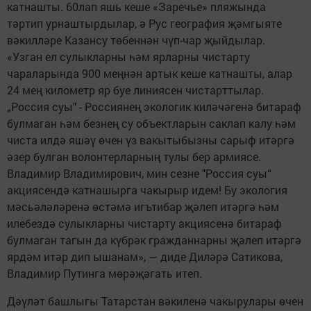
катнашты. 60лап яшь кеше «Заречье» пляжында
тәртип урнаштырдылар, ә Рус география җәмгыяте
вәкилләре Казансу төбеннән чүп-чар җыйдылар.
«Узган ел сулыкларны һәм ярларны чистарту
чараларында 900 меңнән артык кеше катнашты, алар
24 мең километр яр буе линиясен чистарттылар.
„Россия суы" - Россиянең экологик киләчәгенә битараф
булмаган һәм безнең су объектларын саклап калу һәм
чиста илдә яшәү өчен үз вакытыбызны сарыф итәргә
әзер булган волонтерларның тулы бер армиясе.
Владимир Владимирович, мин сезне "Россия суы“
акциясендә катнашырга чакырыр идем! Бу экология
мәсьәләләренә өстәмә игътибар җәлеп итәргә һәм
илебездә сулыкларны чистарту акциясенә битараф
булмаган тагын да күбрәк гражданнарны җәлеп итәргә
ярдәм итәр дип ышанам», — диде Диләрә Сатикова,
Владимир Путинга мөрәҗәгать итеп.
Дәүләт башлыгы Татарстан вәкиленә чакырулары өчен