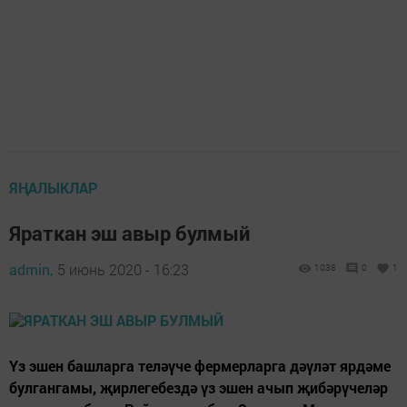
ЯҢАЛЫКЛАР
Яраткан эш авыр булмый
admin,
5 июнь 2020 - 16:23
1038
0
1
Үз эшен башларга теләүче фермерларга дәүләт ярдәме
булгангамы, җирлегебездә үз эшен ачып җибәрүчеләр