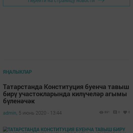
Перейти на страницу новости
ЯҢАЛЫКЛАР
Татарстанда Конституция буенча тавыш
бирү участокларында килүчеләр агымы
бүленәчәк
admin,
5 июнь 2020 - 13:44
891
0
0