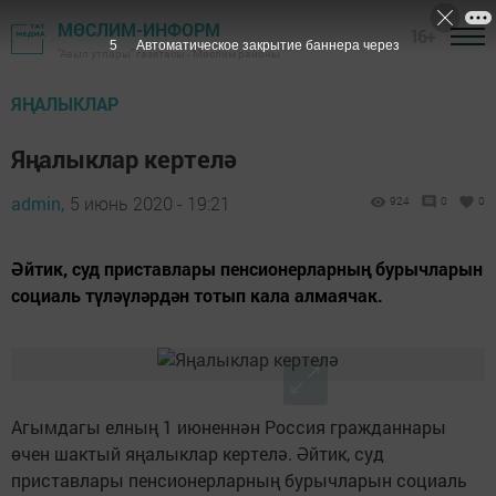
МӨСЛИМ-ИНФОРМ
16+
4
Автоматическое закрытие баннера через
"Авыл утлары" газетасы - Мөслим районы
ЯҢАЛЫКЛАР
Яңалыклар кертелә
admin,
5 июнь 2020 - 19:21
924
0
0
Әйтик, суд приставлары пенсионерларның бурычларын
социаль түләүләрдән тотып кала алмаячак.
Агымдагы елның 1 июненнән Россия гражданнары
өчен шактый яңалыклар кертелә. Әйтик, суд
приставлары пенсионерларның бурычларын социаль