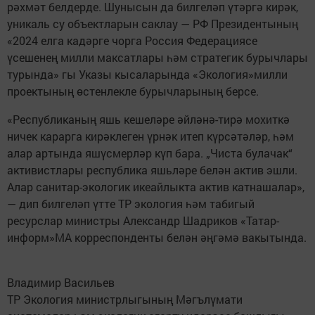
рәхмәт белдерде. Шунысын да билгеләп үтәргә кирәк,
уникаль су объектларын саклау — РФ Президентының
«2024 елга кадәрге чорга Россия Федерациясе
үсешенең милли максатлары һәм стратегик бурычлары
турында» гы Указы кысаларында «Экология»милли
проектының өстенлекле бурычларының берсе.
«Республиканың яшь кешеләре әйләнә-тирә мохиткә
ничек карарга кирәклеген үрнәк итеп күрсәтәләр, һәм
алар артында яшүсмерләр күп бара. „Чиста булачак“
активистлары республика яшьләре белән актив эшли.
Алар санитар-экологик икеайлыкта актив катнашалар»,
— дип билгеләп үтте ТР экология һәм табигый
ресурслар министры Александр Шадриков «Татар-
информ»МА корреспонденты белән әңгәмә вакытында.
Владимир Васильев
ТР Экология министрлыгының Мәгълүмати