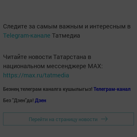
Следите за самым важным и интересным в
Telegram-канале
Татмедиа
Читайте новости Татарстана в
национальном мессенджере MАХ:
https://max.ru/tatmedia
Безнең телеграм каналга кушылыгыз!
Телеграм-канал
Без "Дзен"да!
Д
зен
Перейти на страницу новости