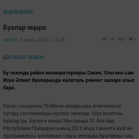
ЯҢАЛЫКЛАР
Буалар яңара
admin,
5 июнь 2020 - 14:28
1143
0
0
Бу сезонда район мелиораторлары Сикия, Ольгино һәм
Иске Әлмәт буаларында капиталь ремонт эшләре алып
бара.
Узган гасырның 70-80нче елларында игенчелектә
сугару системалары күпләп төзелде. Шул исәптән
буалар да. Бүгенге көндә Мөслимдә 31 буа бар.
Республика Президентының 2012 елда гамәлгә куйган
программасы нигезендә соңгы елларда буаларны һәм