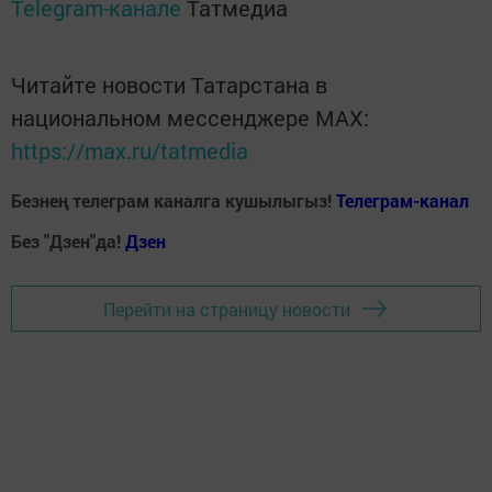
Telegram-канале
Татмедиа
Читайте новости Татарстана в
национальном мессенджере MАХ:
https://max.ru/tatmedia
Безнең телеграм каналга кушылыгыз!
Телеграм-канал
Без "Дзен"да!
Д
зен
Перейти на страницу новости