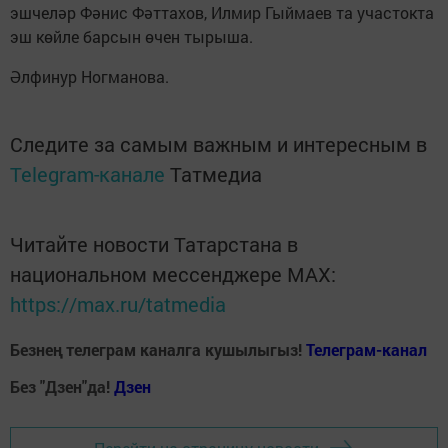
эшчеләр Фәнис Фәттахов, Илмир Гыймаев та участокта
эш көйле барсын өчен тырыша.
Әлфинур Ногманова.
Следите за самым важным и интересным в
Telegram-канале
Татмедиа
Читайте новости Татарстана в
национальном мессенджере MАХ:
https://max.ru/tatmedia
Безнең телеграм каналга кушылыгыз!
Телеграм-канал
Без "Дзен"да!
Д
зен