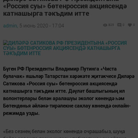
«Россия суы» бөтенроссия акциясендә
катнашырга тәкъдим итте
admin,
5 июнь 2020 - 17:04
825
0
0
Бүген РФ Президенты Владимир Путинга «Чиста
булачак» яшьләр Татарстан хәрәкәте җитәкчесе Диләрә
Сатикова «Россия суы» бөтенроссия акциясендә
катнашырга тәкъдим итте. Дәүләт башлыгының ил
волонтерлары белән аралашуы эколог көнендә һәм
Бөтендөнья әйләнә-тирәлекне саклау көнендә онлайн-
режимда узды.
«Без сезнең белән эколог көнендә очрашабыз, шуңа