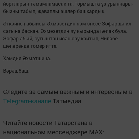
йортларын тәмамламасак та, тормышта үз урыннары-
бызны табып, җаваплы эшләр башкардык.
Әткәйнең абыйсы Әхмәзетдин һәм энесе Зөфәр дә ил
сагына баскан. Әхмәзетдин яу кырында һәлак була.
Зөфәр абый, сугыштан исән-сау кайтып, Чиләбе
шәһәрендә гомер итте.
Хәмдия Әхмәтшина.
Вәрәшбаш.
Следите за самым важным и интересным в
Telegram-канале
Татмедиа
Читайте новости Татарстана в
национальном мессенджере MАХ: