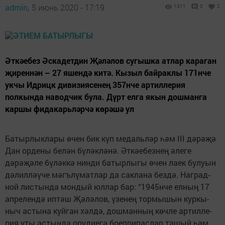
admin,
5 июнь 2020 - 17:19
1311
0
2
Әткәебез Әскадетдин Җәләлов сугышка атлар караган
җиреннән – 27 яшендә китә. Кызыл байраклы 171нче
укчы Идрицк дивизиясенең 357нче артиллерия
полкында наводчик була. Дүрт елга якын дошманга
каршы фидакарьләрчә көрәшә ул
Батырлыклары өчен бик күп медальләр һәм III дәрәҗә
Дан ордены белән бүләкләнә. Әткәебезнең әлеге
дәрәҗәле бүләккә нинди батырлыгы өчен лаек булуын
дәлилләүче мәгълүматлар да саклана бездә. Наград-
ной листында мондый юллар бар: “1945нче елның 17
апрелендә иптәш Җәләлов, үзенең тормышын куркы-
ныч астына куйган хәлдә, дошманның көчле артилле-
рия уты астында орудиегә боеприпаслар ташый һәм,