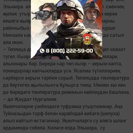
Эльмира әлеге мәйданда алга таба күпләп сөенчек,
җиләк утыртырга планлаштыра. Теплицада кирәк
кешегә кыяр-помидор үсентеләре дә бар. Аларны
районыбыз кибетләренә реализациялиләр, күрше
Минзәлә һәм Сарман районнары кибетләре дә сатып
ала икән.
– Теплица дигәч тә, анда яшелчә үстерү җиңел хезмәт
түгел. Кыяр-помидор үстерүнең үз технологияләре,
алымнары бар. Биредә һәр төп кыяр – аерым капта,
помидорлар капчыкларда үсә. Ясалма түтәлләрнең
һәрберсе аерым тәрбия сорый. Теплицада температура
да бертигез җылылыкта булырга тиеш. Минем эш көн
дә биредәге температура режимын көйләүдән башлана,
– ди Җәүдәт Нургалиев.
Яшелчәләрне үзебездәге туфракка утыртканнар. Аңа
Туймазыдан торф белән карабодай кибәге (шелуха)
алып кайтып өстәгәннәр. Яшелчәләргә су әлегә шланг
ярдәмендә сибелә. Киләсе елда Эльмира, су