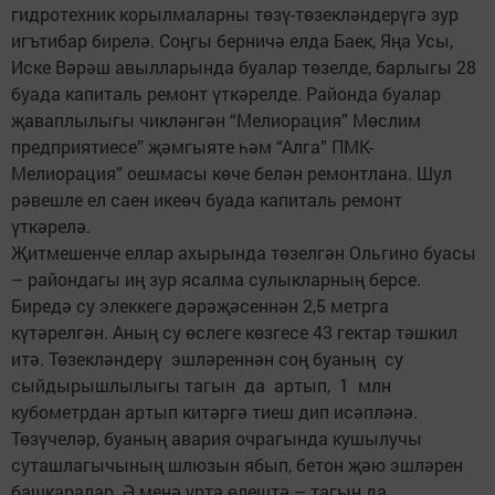
гидротехник корылмаларны төзү-төзекләндерүгә зур
игътибар бирелә. Соңгы берничә елда Баек, Яңа Усы,
Иске Вәрәш авылларында буалар төзелде, барлыгы 28
буада капиталь ремонт үткәрелде. Районда буалар
җаваплылыгы чикләнгән “Мелиорация” Мөслим
предприятиесе” җәмгыяте һәм “Алга” ПМК-
Мелиорация” оешмасы көче белән ремонтлана. Шул
рәвешле ел саен икеөч буада капиталь ремонт
үткәрелә.
Җитмешенче еллар ахырында төзелгән Ольгино буасы
– райондагы иң зур ясалма сулыкларның берсе.
Биредә су элеккеге дәрәҗәсеннән 2,5 метрга
күтәрелгән. Аның су өслеге көзгесе 43 гектар тәшкил
итә. Төзекләндерү эшләреннән соң буаның су
сыйдырышлылыгы тагын да артып, 1 млн
кубометрдан артып китәргә тиеш дип исәпләнә.
Төзүчеләр, буаның авария очрагында кушылучы
суташлагычының шлюзын ябып, бетон җәю эшләрен
башкаралар. Ә менә урта өлештә – тагын да