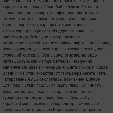
бәйле рәвештә тормышлары табигатьне һәм әйләнә-
тирә мохитне саклау белән бәйле булган бөтен ил
гражданнарын котларга, профессионалларга һәм
энтузиастларга, галимнәргә, милли парклар һәм
тыюлыклар хезмәткәрләренә, министрлык
хезмәткәрләренә рәхмәт белдерәсем килә. Һәм,
әлбәттә инде, безнең волонтерларга һәм
активистларга, табигатьне саклаучыларга — энергияле,
ихлас күңелдән үз эшенә бирелгән кешеләргә иң изге
сүзләр әйтәсе килә. Сезнең экологик акцияләрдә
катнашуыгыз, киң мәгърифәтчелек һәм фәнни
эшчәнлек мөһим һәм хәзер дә алыштыргысыз", - диде
Владимир Путин, экоактивистларга мөрәҗәгать итеп.
Татарстанның яшь экологлары исеменнән Диләрә
Сатикова чыгыш ясады. Ул республиканың «Чиста
булачак» яшьләр экологик хәрәкәте эшчәнлеге
турында сөйләде, аңа быел биш ел булды. Бүген
хәрәкәт 8 мең яшь кешене берләштерә. Экологлар
көнендә экоактивистлар «Россия суы» акциясендә