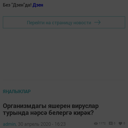
Без "Дзен"да!
Д
зен
Перейти на страницу новости
ЯҢАЛЫКЛАР
Организмдагы яшерен вируслар
турында нәрсә белергә кирәк?
admin,
30 апрель 2020 - 16:23
1172
0
0