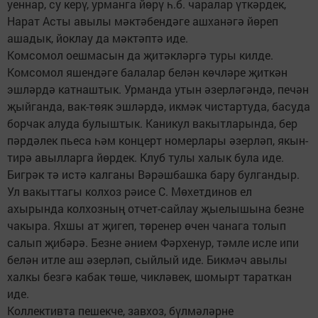
уеннар, су керү, урманга йөрү һ.б. чаралар үткәрдек,
Нарат Асты авылы мәктәбендәге ашханәгә йөреп
ашадык, йоклау да мәктәптә иде.
Комсомол оешмасын да җитәкләргә туры килде.
Комсомол яшендәге балалар белән көчләре җиткән
эшләрдә катнаштык. Урманда утын әзерләгәндә, печән
җыйганда, вак-төяк эшләрдә, икмәк чистартуда, басуда
борчак алуда булыштык. Каникул вакытларында, бер
пәрдәлек пьеса һәм концерт номерлары әзерләп, якын-
тирә авылларга йөрдек. Клуб тулы халык була иде.
Бигрәк тә истә калганы Вәрәшбашка бару булгандыр.
Ул вакыттагы колхоз рәисе С. Мөхетдинов ел
ахырында колхозның отчет-сайлау җыелышына безне
чакыра. Яхшы ат җигеп, төренер өчен чанага толып
салып җибәрә. Безне әнием Фәрхенур, тәмле исле ипи
белән итле аш әзерләп, сыйлый иде. Бикмәч авылы
халкы безгә кабак төше, чикләвек, шомырт тараткан
иде.
Коллективта пешекче, завхоз, бүлмәләрне