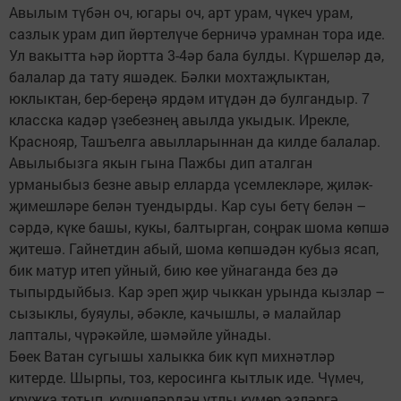
Авылым түбән оч, югары оч, арт урам, чүкеч урам,
сазлык урам дип йөртелүче берничә урамнан тора иде.
Ул вакытта һәр йортта 3-4әр бала булды. Күршеләр дә,
балалар да тату яшәдек. Бәлки мохтаҗлыктан,
юклыктан, бер-береңә ярдәм итүдән дә булгандыр. 7
класска кадәр үзебезнең авылда укыдык. Ирекле,
Краснояр, Ташъелга авылларыннан да килде балалар.
Авылыбызга якын гына Пажбы дип аталган
урманыбыз безне авыр елларда үсемлекләре, җиләк-
җимешләре белән туендырды. Кар суы бетү белән –
сәрдә, күке башы, кукы, балтырган, соңрак шома көпшә
җитешә. Гайнетдин абый, шома көпшәдән кубыз ясап,
бик матур итеп уйный, бию көе уйнаганда без дә
тыпырдыйбыз. Кар эреп җир чыккан урында кызлар –
сызыклы, буяулы, әбәкле, качышлы, ә малайлар
лапталы, чүрәкәйле, шәмәйле уйнады.
Бөек Ватан сугышы халыкка бик күп михнәтләр
китерде. Шырпы, тоз, керосинга кытлык иде. Чүмеч,
кружка тотып, күршеләрдән утлы күмер эзләргә