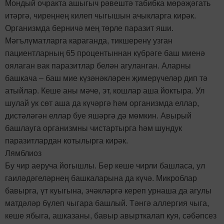
Мондый очракта ашыгыч рәвештә табибка мөрәҗәгать
итәргә, чиреңнең килеп чыгышын ачыкларга кирәк.
Организмда берничә мең төрле паразит яши.
Мәгълүматларга караганда, тикшеренү узган
пациентларның 65 процентыннан күбрәге баш миенә
оялаган вак паразитлар белән агуланган. Аларны
башкача – баш мие күзәнәкләрен җимерүчеләр дип тә
атыйлар. Кеше аны мәче, эт, кошлар аша йоктыра. Ул
шулай ук сөт аша да күчәргә һәм организмда еллар,
дистәләгән еллар буе яшәргә дә мөмкин. Авырый
башлауга организмны чистартырга һәм шундук
паразитлардан котылырга кирәк.
Лямблиоз
Бу чир аеруча йогышлы. Бер кеше чирли башласа, ул
гаиләдәгеләрнең башкаларына да күчә. Микроблар
бавырга, үт куыгына, эчәкләргә кереп урнаша да агулы
матдәләр бүлеп чыгара башлый. Тәнгә аллергия чыга,
кеше ябыга, ашказаны, бавыр авырткалап куя, сәбәпсез