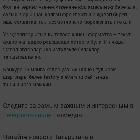
булган һәркем үзенең үткәненә юлламасын җибәрә ала,
сугыш чорыннан калган фронт хатына җавап биреп,
яшь солдатка, тыл хезмәтчәненә мөрәҗәгать итә ала.
Үз җавапларыгызны теләсә кайсы форматта – текст,
аудио яки видео рәвешендә өстәргә була. Иң яхшы
җавап авторларына истәлекле бүләкләр
тапшырылачак.
Конкурс 15 майга кадәр уза. Акциянең тулырак
шартлары белән historyinletters.ru сайтында
танышырга мөмкин
Следите за самым важным и интересным в
Telegram-канале
Татмедиа
Читайте новости Татарстана в