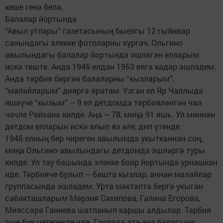
кеше генә белә.
Балалар йортында
“Авыл утлары” газетасының быелгы 12 гыйнвар
санындагы элекке фотоларны күргәч, Ольгино
авылындагы балалар йортында эшләгән елларым
искә төште. Анда 1946 елдан 1953 елга кадәр эшләдем.
Анда тәрбия биргән балаларны “кызларым”,
“малайларым” дияргә яратам. Узган ел Яр Чаллыда
яшәүче “кызым” – 9 ел детдомда тәрбияләнгән чал
чәчле Рәйханә килде. Аңа – 78, миңа 91 яшь. Ул миннән
детдом елларын искә алып яз әле, дип үтенде.
1946 елның бер чиреген авылымда укытканнан соң,
миңа Ольгино авылындагы детдомда эшләргә туры
килде. Ул тау башында элекке бояр йортында урнашкан
иде. Тәрбияче булып – башта кызлар, аннан малайлар
группасында эшләдем. Урта мәктәптә бергә укыган
сабакташларым Мәрзия Сәхипова, Галина Егорова,
Мияссәрә Ганиева шатланып каршы алдылар. Тәрбия
эше бик четерекле иде. Гаиләдә ата-ана баласына