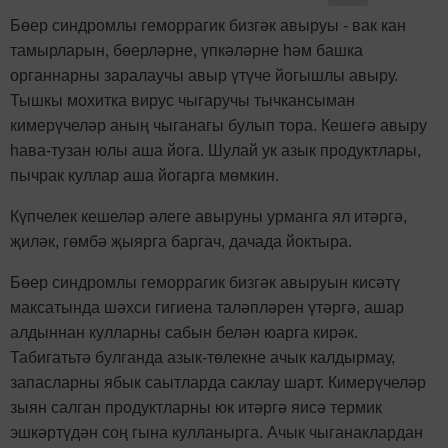
Бөер синдромлы геморрагик бизгәк авыруы - вак кан
тамырларын, бөерләрне, үпкәләрне һәм башка
органнарны заралаучы авыр үтүче йогышлы авыру.
Тышкы мохитка вирус чыгаручы тычкансыман
кимерүчеләр аның чыганагы булып тора. Кешегә авыру
һава-тузан юлы аша йога. Шулай ук азык продуктлары,
пычрак куллар аша йогарга мөмкин.
Күпчелек кешеләр әлеге авыруны урманга ял итәргә,
җиләк, гөмбә җыярга баргач, дачада йоктыра.
Бөер синдромлы геморрагик бизгәк авыруын кисәтү
максатында шәхси гигиена таләпләрен үтәргә, ашар
алдыннан кулларны сабын белән юарга кирәк.
Табигатьтә булганда азык-төлекне ачык калдырмау,
запасларны ябык саытларда саклау шарт. Кимерүчеләр
зыян салган продуктларны юк итәргә яисә термик
эшкәртүдән соң гына кулланырга. Ачык чыганаклардан