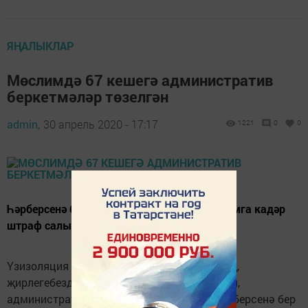
ЯҢАЛЫКЛАР
Мөслимдә 67 кешегә административ
беркетмәләр төзелгән
admin,
30 апрель 2020 - 17:17
1221
0
0
Һәрберсенә бер мең сумнан алып 30 мең сумга кадәр
штраф салынган.
Үзизоляция режимы игълан ителгәннән соң,
җирлегебездә 67 кешегә, режим бозган өчен,
административ беркетмәләр төзелгән. Һәрберсенә бер