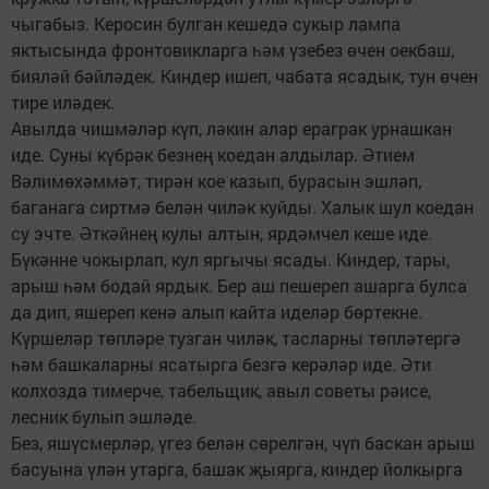
чыгабыз. Керосин булган кешедә сукыр лампа
яктысында фронтовикларга һәм үзебез өчен оекбаш,
бияләй бәйләдек. Киндер ишеп, чабата ясадык, тун өчен
тире иләдек.
Авылда чишмәләр күп, ләкин алар ераграк урнашкан
иде. Суны күбрәк безнең коедан алдылар. Әтием
Вәлимөхәммәт, тирән кое казып, бурасын эшләп,
баганага сиртмә белән чиләк куйды. Халык шул коедан
су эчте. Әткәйнең кулы алтын, ярдәмчел кеше иде.
Бүкәнне чокырлап, кул яргычы ясады. Киндер, тары,
арыш һәм бодай ярдык. Бер аш пешереп ашарга булса
да дип, яшереп кенә алып кайта иделәр бөртекне.
Күршеләр төпләре тузган чиләк, тасларны төпләтергә
һәм башкаларны ясатырга безгә керәләр иде. Әти
колхозда тимерче, табельщик, авыл советы рәисе,
лесник булып эшләде.
Без, яшүсмерләр, үгез белән сөрелгән, чүп баскан арыш
басуына үлән утарга, башак җыярга, киндер йолкырга