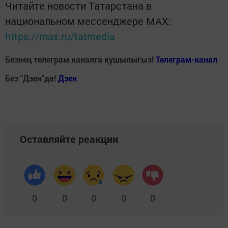
Читайте новости Татарстана в
национальном мессенджере MАХ:
https://max.ru/tatmedia
Безнең телеграм каналга кушылыгыз!
Телеграм-канал
Без "Дзен"да!
Д
зен
Оставляйте реакции
0
0
0
0
0