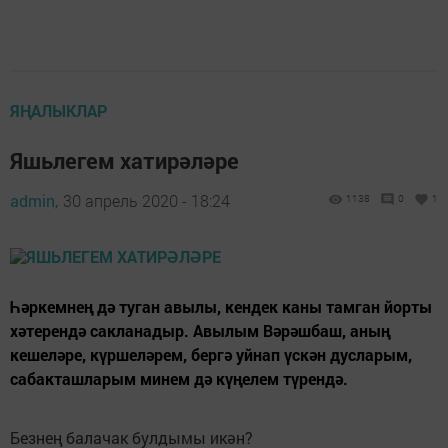
ЯҢАЛЫКЛАР
Яшьлегем хатирәләре
admin,
30 апрель 2020 - 18:24
1138
0
1
Һәркемнең дә туган авылы, кендек каны тамган йорты
хәтерендә сакланадыр. Авылым Вәрәшбаш, аның
кешеләре, күршеләрем, бергә уйнап үскән дусларым,
сабакташларым минем дә күңелем түрендә.
Безнең балачак булдымы икән?