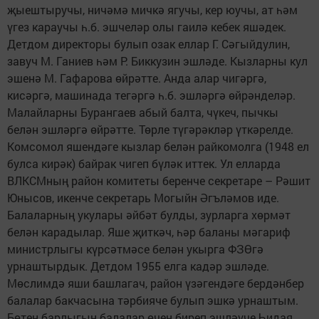
җыештыручы, ничәмә мичкә ягучы, кер юучы, ат һәм
үгез караучы һ.б. эшчеләр олы гаилә кебек яшәдек.
Детдом директоры булып озак еллар Г. Сәгыйдулин,
завуч М. Ганиев һәм Р. Биккузин эшләде. Кызларны кул
эшенә М. Гафарова өйрәтте. Анда алар чигәргә,
кисәргә, машинада тегәргә һ.б. эшләргә өйрәнделәр.
Малайларны Бурангаев абый балта, чүкеч, пычкы
белән эшләргә өйрәтте. Төрле түгәрәкләр үткәрелде.
Комсомол яшендәге кызлар белән райкомолга (1948 ел
булса кирәк) байрак чигеп бүләк иттек. Ул елларда
ВЛКСМның район комитеты беренче секретаре – Рәшит
Юнысов, икенче секретарь Могыйн Әгъләмов иде.
Балаларның укулары әйбәт булды, зурларга хөрмәт
белән карадылар. Яше җиткәч, һәр баланы мәгариф
министрлыгы күрсәтмәсе белән укырга ФЗӨгә
урнаштырдык. Детдом 1955 елга кадәр эшләде.
Мөслимдә яши башлагач, район үзәгендәге бердәнбер
балалар бакчасына тәрбияче булып эшкә урнаштым.
Бөтен барлыгын балалар өчен биреп эшләүче Һидая