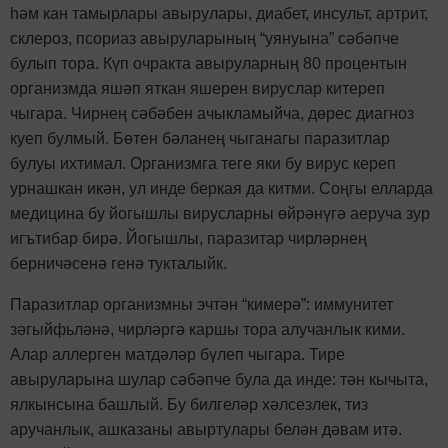
һәм кан тамырлары авырулары, диабет, инсульт, артрит,
склероз, псориаз авыруларының “уянуына” сәбәпче
булып тора. Күп очракта авыруларның 80 процентын
организмда яшәп яткан яшерен вируслар китереп
чыгара. Чирнең сәбәбен ачыкламыйча, дөрес диагноз
куеп булмый. Бөтен бәланең чыганагы паразитлар
булуы ихтимал. Организмга теге яки бу вирус кереп
урнашкан икән, ул инде беркая да китми. Соңгы елларда
медицина бу йогышлы вирусларны өйрәнүгә аеруча зур
игътибар бирә. Йогышлы, паразитар чирләрнең
берничәсенә генә тукталыйк.
Паразитлар организмны эчтән “кимерә”: иммунитет
зәгыйфьләнә, чирләргә каршы тора алучанлык кими.
Алар аллерген матдәләр бүлеп чыгара. Тире
авыруларына шулар сәбәпче була да инде: тән кычыта,
ялкынсына башлый. Бу билгеләр хәлсезлек, тиз
аручанлык, ашказаны авыртулары белән дәвам итә.