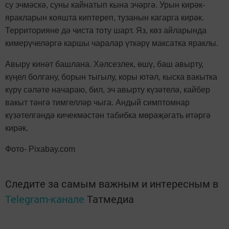
су эчмәскә, суны кайнатып кына эчәргә. Урын кирәк-
яракларын кояшта киптереп, тузанын кагарга кирәк.
Территорияне дә чиста тоту шарт. Яз, көз айларында
кимерүчеләргә каршы чаралар үткәрү максатка яраклы.
Авыру кинәт башлана. Хәлсезлек, өшү, баш авырту,
күңел болгану, борын тыгылу, коры ютәл, кыска вакытка
күрү сәләте начараю, бил, эч авырту күзәтелә, кайбер
вакыт тәнгә тимгелләр чыга. Андый симптомнар
күзәтелгәндә кичекмәстән табибка мөрәҗәгать итәргә
кирәк.
Фото- Pixabay.com
Следите за самым важным и интересным в
Telegram-канале
Татмедиа