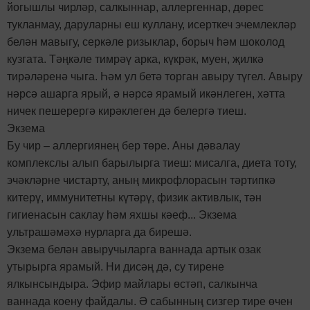
йогышлы чирләр, салкыннар, аллергеннар, дөрес
тукланмау, даруларны еш куллану, исерткеч эчемлекләр
белән мавыгу, серкәле ризыклар, борыч һәм шоколод
кузгата. Тәңкәле тимрәү арка, күкрәк, муен, җилкә
тирәләренә чыга. Һәм ул бетә торган авыру түгел. Авыру
нәрсә ашарга ярый, ә нәрсә ярамый икәнлеген, хәтта
ничек пешерергә кирәклеген дә белергә тиеш.
Экзема
Бу чир – аллергиянең бер төре. Аны дәвалау
комплекслы алып барылырга тиеш: мисалга, диета тоту,
эчәкләрне чистарту, аның микрофлорасын тәртипкә
китерү, иммунитетны күтәрү, физик активлык, тән
гигиенасын саклау һәм яхшы кәеф... Экзема
ультрашәмәхә нурларга да бирешә.
Экзема белән авыручыларга ваннада артык озак
утырырга ярамый. Ни дисәң дә, су тирене
ялкынсындыра. Эфир майлары өстәп, салкынча
ваннада коену файдалы. Ә сабынның сизгер тире өчен