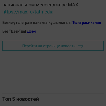
национальном мессенджере MАХ:
https://max.ru/tatmedia
Безнең телеграм каналга кушылыгыз!
Телеграм-канал
Без "Дзен"да!
Д
зен
Перейти на страницу новости
Топ 5 новостей