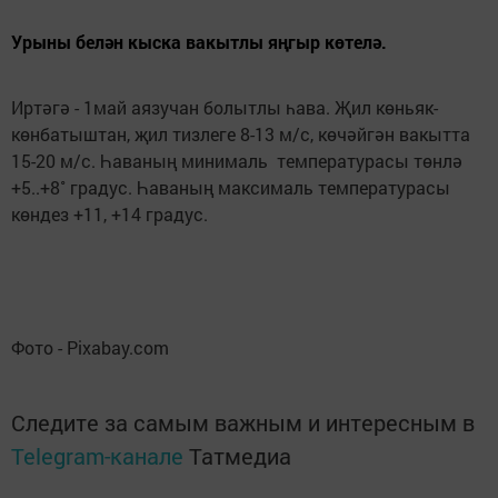
Урыны белән кыска вакытлы яңгыр көтелә.
Иртәгә - 1май аязучан болытлы һава. Җил көньяк-
көнбатыштан, җил тизлеге 8-13 м/с, көчәйгән вакытта
15-20 м/с. Һаваның минималь температурасы төнлә
+5..+8˚ градус. Һаваның максималь температурасы
көндез +11, +14 градус.
Фото - Pixabay.com
Следите за самым важным и интересным в
Telegram-канале
Татмедиа