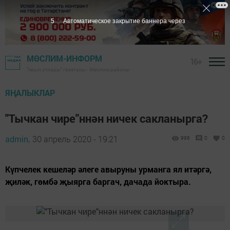
4
Автоматическое закрытие баннера через
МӨСЛИМ-ИНФОРМ
16+
"Авыл утлары" газетасы - Мөслим районы
ЯҢАЛЫКЛАР
"Тычкан чире"ннән ничек сакланырга?
admin,
30 апрель 2020 - 19:21
996
0
0
Күпчелек кешеләр әлеге авыруны урманга ял итәргә,
җиләк, гөмбә җыярга баргач, дачада йоктыра.