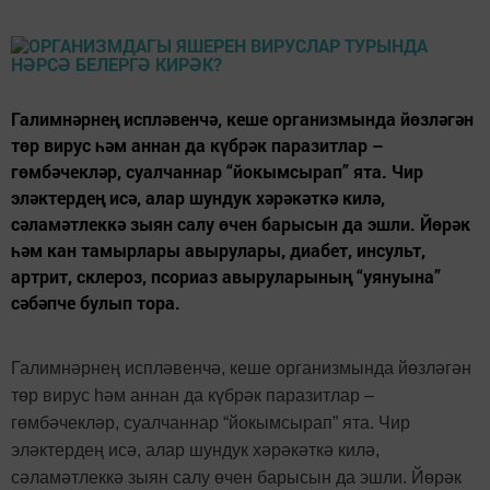
Галимнәрнең испләвенчә, кеше организмында йөзләгән
төр вирус һәм аннан да күбрәк паразитлар –
гөмбәчекләр, суалчаннар “йокымсырап” ята. Чир
эләктердең исә, алар шундук хәрәкәткә килә,
сәламәтлеккә зыян салу өчен барысын да эшли. Йөрәк
һәм кан тамырлары авырулары, диабет, инсульт,
артрит, склероз, псориаз авыруларының “уянуына”
сәбәпче булып тора.
Галимнәрнең испләвенчә, кеше организмында йөзләгән
төр вирус һәм аннан да күбрәк паразитлар –
гөмбәчекләр, суалчаннар “йокымсырап” ята. Чир
эләктердең исә, алар шундук хәрәкәткә килә,
сәламәтлеккә зыян салу өчен барысын да эшли. Йөрәк