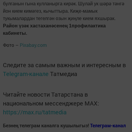
булганын гына кулланырга кирәк. Шулай ук шәрә тәнгә
йон кием кимәгез, кычыттыра. Киҗе-мамык
тукымалардан тегелгән озын җиңле кием яхшырак.
Район үзәк хастаханәсенең 1профилактика
кабинеты.
Фото –
Pixabay.com
Следите за самым важным и интересным в
Telegram-канале
Татмедиа
Читайте новости Татарстана в
национальном мессенджере MАХ:
https://max.ru/tatmedia
Безнең телеграм каналга кушылыгыз!
Телеграм-канал