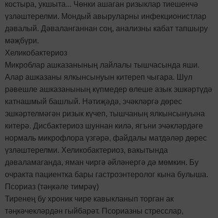
костыра, укшыта... Чөнки ашаган ризыклар тиешенчә
үзләштерелми. Мондый авыруларны инфекционистлар
дәвалый. Дәваланганнан соң, анализны кабат тапшыру
мәҗбүри.
Хеликобактериоз
Микроблар ашказанының лайлалы тышчасында яши.
Алар ашказаны ялкынсынуын китереп чыгара. Шул
рәвешле ашказанының күпмедер өлеше азык эшкәртүдә
катнашмый башлый. Нәтиҗәдә, эчәкләргә дөрес
эшкәртелмәгән ризык күчеп, тышчаның ялкынсынуына
китерә. Дисбактериоз шуннан килә, ягъни эчәкләрдәге
нормаль микрофлора үзгәрә, файдалы матдәләр дөрес
үзләштерелми. Хеликобактериоз, вакытында
дәваламаганда, яман чиргә әйләнергә дә мөмкин. Бу
очракта пациентка бары гастроэнтеролог кына булыша.
Псориаз (тәңкәле тимрәү)
Тиренең бу хроник чире кавыкланып торган ак
тәңкәчекләрдән гыйбарәт. Псориазны стресслар,