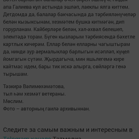
апа Галиева кул астында эшләп, лаеклы ялга киттем.
Детдомда да, балалар бакчасында да тәрбияләнүчеләр
белән кызыксынам, хезмәтем бушка китмәгән, дип
горурланам. Кайберләре белән, хәл-әхвәл белешеп,
элемтәдә торам. Бүген кызларым тәрбиясендә бәхетле
картлык кичерәм. Еллар белән елларны чагыштырам
да, нинди зур аермалыклар барлыгын исәпләп, күңел
йомгагын сүтәм. Җырдагыча, мин яшьлегемә кире
кайтмас идем, бары тик искә алырга, сөйләргә генә
тырышам.
Тәзкирә Вәлимөхәмәтова,
тыл һәм хезмәт ветераны.
Мөслим.
Фото – авторның гаилә архивыннан.
Следите за самым важным и интересным в
Telegram-канале
Татмедиа