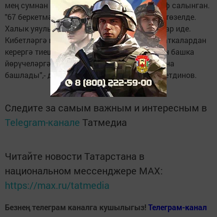
мең сумнан алып 30 мең сумга кадәр штраф салынган.
"67 беркетмәнең 27се бер атна эчендә генә төзелде.
Халык уяулыкны югалтты. Саграк булсыннар иде.
Кибетләргә шулай ук халык маскалар-перчаткалардан
керергә тиеш. Шәхси саклану чараларыннан башка
йөрүчеләргә дә бу атнадан штрафлар салына
башлады",- ди ДАИ начальнигы Айнур Хәйретдинов.
Следите за самым важным и интересным в
Telegram-канале
Татмедиа
Читайте новости Татарстана в
национальном мессенджере MАХ:
https://max.ru/tatmedia
Безнең телеграм каналга кушылыгыз!
Телеграм-канал