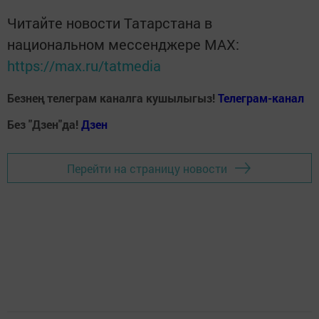
Читайте новости Татарстана в
национальном мессенджере MАХ:
https://max.ru/tatmedia
Безнең телеграм каналга кушылыгыз!
Телеграм-канал
Без "Дзен"да!
Д
зен
Перейти на страницу новости