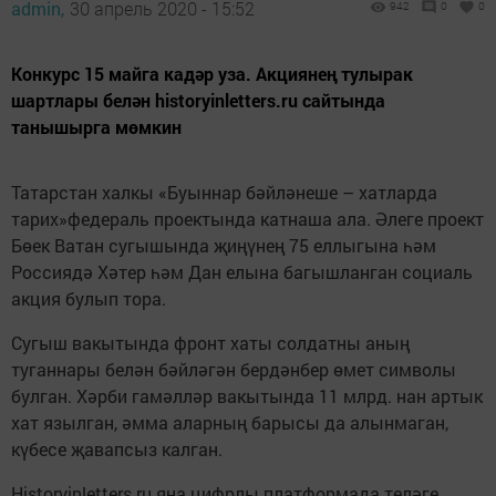
admin,
30 апрель 2020 - 15:52
942
0
0
Конкурс 15 майга кадәр уза. Акциянең тулырак
шартлары белән historyinletters.ru сайтында
танышырга мөмкин
Татарстан халкы «Буыннар бәйләнеше – хатларда
тарих»федераль проектында катнаша ала. Әлеге проект
Бөек Ватан сугышында җиңүнең 75 еллыгына һәм
Россиядә Хәтер һәм Дан елына багышланган социаль
акция булып тора.
Сугыш вакытында фронт хаты солдатны аның
туганнары белән бәйләгән бердәнбер өмет символы
булган. Хәрби гамәлләр вакытында 11 млрд. нан артык
хат язылган, әмма аларның барысы да алынмаган,
күбесе җавапсыз калган.
Historyinletters.ru яңа цифрлы платформада теләге