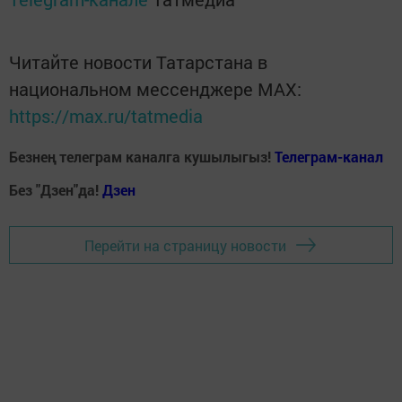
Читайте новости Татарстана в
национальном мессенджере MАХ:
https://max.ru/tatmedia
Безнең телеграм каналга кушылыгыз!
Телеграм-канал
Без "Дзен"да!
Д
зен
Перейти на страницу новости