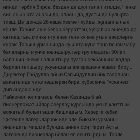
нинди тәрбия бирсә, бездән дә шул таләп ителде. Чөнки
син аның ата-анасы да, апасы да, дусты да булырга
тиеш. Детдомда 26 кеше хезмәт куйды, җаваплылык
көчле. Тәрбия эше белән беррәттән, хуҗалык эшендә дә
катнаштык, мичкә ягу өчен генә күпме утын әзерләргә
кирәк. Торыш урманында куышта куна-төнә печән чабу,
балаларны мунча юындыру, һәр группадагы 30лап
баланың киемен алыштыру, тузган оекбашына кадәр
барлап тапшыру, укуындагы өлгерешенә җавап бирү...
Директор Габдулла абый Сәгыйдуллин бик таләпчән,
вакытында үз киңәшләрен бирә, күбесенчә “үскәнем”
дип эндәшә иде.
Райкомол юлламасы белән Казанда 6 ай
пионервожатыйлар әзерләү курсында укып кайттым,
вожатый булып эшли башладым. Хәзерге кебек
җитешле лагерьлар юк иде әле. Бикмәч урманы
янындагы чишмә буенда, аннан соң Нарат Асты
лагеренда пионерлар белән ял оештырдым. Төрле