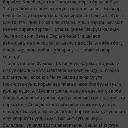
йөрибез. Көчебездән килгәнчә олыларга булышабыз.
Утауда билчән чәнечкесе кулга кадала, ял юк. Кызлар
белән кулны бал кортына чактырабыз. Шешкәч, “Кулга
кан төште”, дип, 1-2 көн ял итәбез. Аның каравы хезмәт
көненә бирелә торган 1 стакан оннан мәхрүм калдык.
Эштән соң кич белән Борһан бабай чишмәсе
калкулыгына кичке уенга җыела идек. Язгы сабан бетү
белән һәр елны сабан туйлары үтте, кичке уеннар
гөрләде.
7 класстан соң Фәһимә, Шәмсенур, Кәримә, Хәдимә 3
ел буе Мөслим урта мәктәбенә йөреп укыдык. Үзебез
ачлы-туклы, өскә юк. Чыгу белән аякка су үтә.
Мәктәптә суык, корымнан ясаган кара боз булып ката,
куллар күшегә. Мөслим урамына кергәндә, иртүк арба
белән Кооператив урамындагы зиратка мәет илтүчеләр
очрый иде. Аның капкасы ябылып тормагандыр ул
елларда. Басудан җыйган агулы бөртек ашап, агуланып
үлүчеләр күп булды шул. Без бит сугыш чоры
балалары, ул еллардагы авырлыкны башына килгән