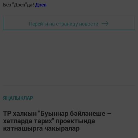
Без "Дзен"да!
Д
зен
Перейти на страницу новости
ЯҢАЛЫКЛАР
ТР халкын "Буыннар бәйләнеше –
хатларда тарих" проектында
катнашырга чакыралар