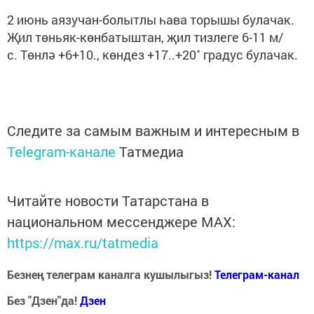
2 июнь аязучан-болытлы һава торышы булачак.
Җил төньяк-көнбатыштан, җил тизлеге 6-11 м/
с. Төнлә +6+10., көндез +17..+20˚ градус булачак.
Следите за самым важным и интересным в
Telegram-канале
Татмедиа
Читайте новости Татарстана в
национальном мессенджере MАХ:
https://max.ru/tatmedia
Безнең телеграм каналга кушылыгыз!
Телеграм-канал
Без "Дзен"да!
Д
зен