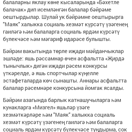
балаларны яклау көне кысаларында «Бәхетле
балачак» дип исемләнгән балалар бәйрәме
оештырдылар. Шулай ук бәйрәмне оештырырга
"Маяк" халыкка социаль хезмәт күрсәтү үзәгенең
гаиләгә һәм балаларга социаль ярдәм күрсәтү
бүлекчәсе һәм мәгариф идарәсе булышты.
Бәйрәм вакытында төрле иҗади мәйданчыклар
эшләде: яшь рәссамнар өчен асфальтта «Җирдә
тынычлык» дигән иҗади рәсем конкурсы
үткәрелде, ә яшь спортчылар күңелле
эстафеталарда көч сынашты. Аннары асфальтта
балалар рәсемнәре конкурсына йомгак ясалды.
Бәйрәм азагында барлык катнашучыларга һәм
кунакларга «Мизгел» яшьләр үзәге
хезмәткәрләре һәм "Маяк" халыкка социаль
хезмәт күрсәтү үзәгенең гаиләгә һәм балаларга
социаль ярдәм күрсәтү бүлекчәсе туңдырма, сок