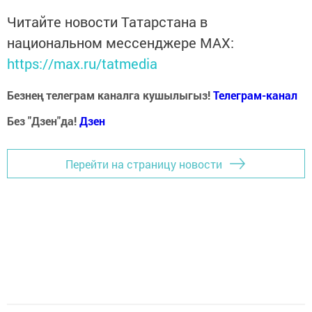
Читайте новости Татарстана в
национальном мессенджере MАХ:
https://max.ru/tatmedia
Безнең телеграм каналга кушылыгыз!
Телеграм-канал
Без "Дзен"да!
Д
зен
Перейти на страницу новости