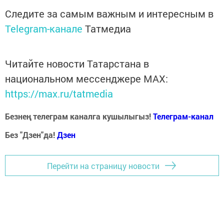
Следите за самым важным и интересным в
Telegram-канале
Татмедиа
Читайте новости Татарстана в
национальном мессенджере MАХ:
https://max.ru/tatmedia
Безнең телеграм каналга кушылыгыз!
Телеграм-канал
Без "Дзен"да!
Д
зен
Перейти на страницу новости