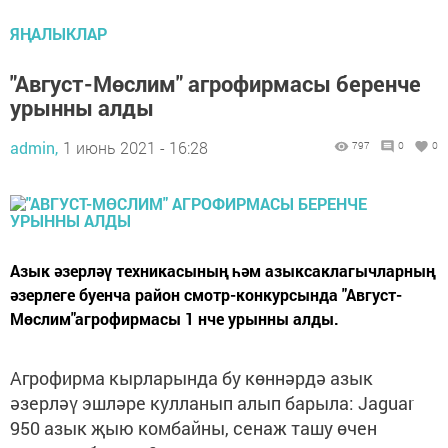
ЯҢАЛЫКЛАР
"Август-Мөслим" агрофирмасы беренче
урынны алды
admin,
1 июнь 2021 - 16:28
797
0
0
Азык әзерләү техникасының һәм азыксаклагычларның
әзерлеге буенча район смотр-конкурсында "Август-
Мөслим"агрофирмасы 1 нче урынны алды.
Агрофирма кырларында бу көннәрдә азык
әзерләү эшләре кулланып алып барыла: Jaguar
950 азык җыю комбайны, сенаж ташу өчен