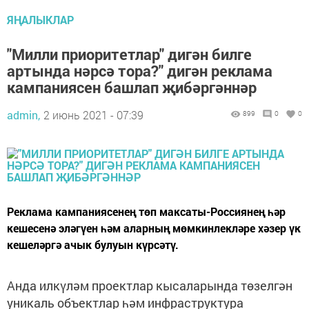
ЯҢАЛЫКЛАР
"Милли приоритетлар" дигән билге
артында нәрсә тора?" дигән реклама
кампаниясен башлап җибәргәннәр
admin,
2 июнь 2021 - 07:39
899
0
0
Реклама кампаниясенең төп максаты-Россиянең һәр
кешесенә эләгүен һәм аларның мөмкинлекләре хәзер үк
кешеләргә ачык булуын күрсәтү.
Анда илкүләм проектлар кысаларында төзелгән
уникаль объектлар һәм инфраструктура