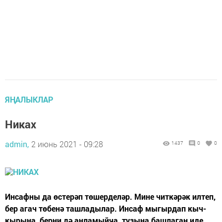
ЯҢАЛЫКЛАР
Никах
admin,
2 июнь 2021 - 09:28
1437
0
0
Инсафны да өстерәп төшерделәр. Мине читкәрәк илтеп,
бер агач төбенә ташладылар. Инсаф мыгырдап кыч­
кырына, берни дә аңламыйча, тузы­на башлаган иде,