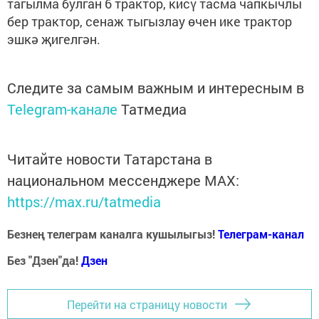
тагылма булган 6 трактор, кисү тасма чапкычлы
бер трактор, сенаж тыгызлау өчен ике трактор
эшкә җигелгән.
Следите за самым важным и интересным в
Telegram-канале
Татмедиа
Читайте новости Татарстана в
национальном мессенджере MАХ:
https://max.ru/tatmedia
Безнең телеграм каналга кушылыгыз!
Телеграм-канал
Без "Дзен"да!
Д
зен
Перейти на страницу новости