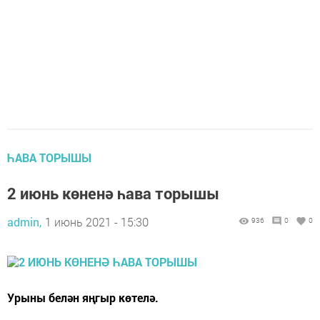
ҺАВА ТОРЫШЫ
2 июнь көненә һава торышы
admin,
1 июнь 2021 - 15:30
936
0
0
Урыны белән яңгыр көтелә.