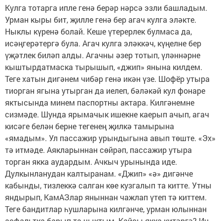
Кулга тотарга ипле генә берәр нәрсә эзли башладым.
Урман кыры бит, җилле генә бер агач кулга эләкте.
Ныклы күренә болай. Кеше үтерерлек булмаса да,
исәңгерәтергә була. Агач кулга эләккәч, күңелне бер
үҗәтлек биләп алды. Агач­ны әзер тотып, үләннәрне
кыштырдат­маска тырышып, «джип» янына килдем.
Теге хатын дигәнем чибәр генә икән үзе. Шофёр утыра
тиорган ягына утырган да иелеп, бәләкәй кул фонаре
яктысында минем паспортны актара. Килгәнемне
сизмәде. Шунда ярымачык ишекне ка­ерып ачып, агач
кисәге белән берне тегенең җилкә тамырына
«ямадым». Ул пассажир урындыгына авып төште. «Эх»
тә итмәде. Аякларыннан сөйрәп, пасса­жир утыра
торган якка аудардым. Ачкыч урынында иде.
Дулкынланудан калты­ранам. «Джип» «ә» дигәнче
кабынды, тизлеккә салган көе кузгалып та кит­те. Утны
яндырып, КамАЗлар яныннан чажлап үтеп тә киттем.
Теге бандитлар һушларына килгәнче, урман юлыннан
асфальтка барып та чыктым. Кайсы якка китәргә? Иң