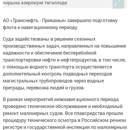
АО «Транснефть - Прикамье» завершило подготовку
флота к навигационному периоду.
Суда задействованы в решении сезонных
производственных задач, направленных на повышение
надежности и обеспечение бесперебойной
транспортировки нефти и нефтепродуктов, в том числе,
с помощью водного транспорта осуществляется
дополнительный контроль подводных переходов
магистральных трубопроводов через водные
преграды, перевозка людей и грузов.
В рамках мероприятий межнавигационного периода
проведено техническое обслуживание и необходимый
ремонт маломерных судов. Все плавсредства прошли
процедуру технического осмотра в Российском речном
регистре и государственной инспекции по маломерным