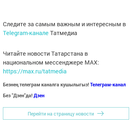
Следите за самым важным и интересным в
Telegram-канале
Татмедиа
Читайте новости Татарстана в
национальном мессенджере MАХ:
https://max.ru/tatmedia
Безнең телеграм каналга кушылыгыз!
Телеграм-канал
Без "Дзен"да!
Д
зен
Перейти на страницу новости