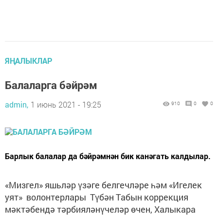
ЯҢАЛЫКЛАР
Балаларга бәйрәм
admin,
1 июнь 2021 - 19:25
910
0
0
Барлык балалар да бәйрәмнән бик канәгать калдылар.
«Мизгел» яшьләр үзәге белгечләре һәм «Игелек
уят» волонтерлары Түбән Табын коррекция
мәктәбендә тәрбияләнүчеләр өчен, Халыкара