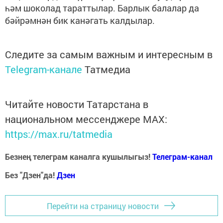
һәм шоколад тараттылар. Барлык балалар да
бәйрәмнән бик канәгать калдылар.
Следите за самым важным и интересным в
Telegram-канале
Татмедиа
Читайте новости Татарстана в
национальном мессенджере MАХ:
https://max.ru/tatmedia
Безнең телеграм каналга кушылыгыз!
Телеграм-канал
Без "Дзен"да!
Д
зен
Перейти на страницу новости