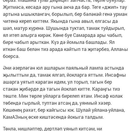
Җитмәсә, кесәдә ару гына акча да бар. Теге «джип» тау
артына ышыклангач, борылып, бер бәләкәй генә урман
читенә кереп кит­тем. Якында гына авыл, елгасы да
шәп, матур күренә. Шушында туктап, тамак туйдырып,
ял итеп алырга кирәк. Көне буе Самарада ары чабып,
бире чабып арыткан. Күз дә йомыла башлады. Ял
иткән баш белән тиз арада кайтып та җитәрбез, Аллаһы
боерса.
Әни әзерләгән юл ашларын паяль­ный лампа астында
җылыттым да, та­мак ялгап, йокларга яттым. Инсафны
ашарга уятып караган идем, ул торып, тагын бер
стакан җибәрде дә тагын йо­клап китте. Караңгы тиз
төште. Мин төрле уйларга бирелеп ятам. Инсаф колак
төбендә гырлый, туптан атсаң да, уянмый хәзер.
Кешенең рәхәт, бер кайгысы юк. Шулай уйлана-уйлана,
КамАЗның өске киштәсендә йокыга талдым.
Төнлә, нишләптер, дертләп уянып китсәм, ни