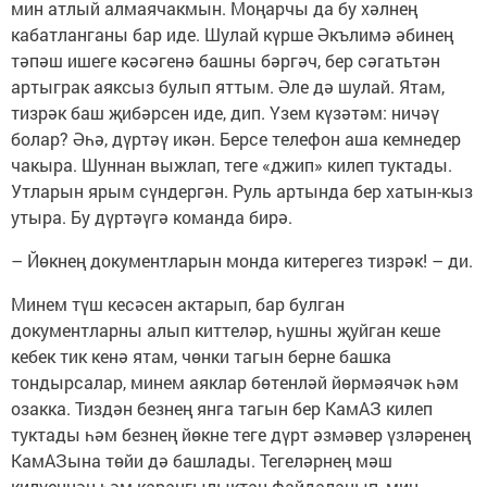
мин атлый алмаячакмын. Моңарчы да бу хәлнең
кабатланганы бар иде. Шулай күрше Әкълимә әбинең
тәпәш ишеге кәсәгенә башны бәргәч, бер сәгатьтән
артыграк аяксыз булып яттым. Әле дә шулай. Ятам,
тизрәк баш җибәрсен иде, дип. Үзем күзәтәм: ничәү
болар? Әһә, дүртәү икән. Берсе телефон аша кемнедер
ча­кыра. Шуннан выжлап, теге «джип» ки­леп туктады.
Утларын ярым сүндергән. Руль артында бер хатын-кыз
утыра. Бу дүртәүгә команда бирә.
– Йөкнең документларын монда ки­терегез тизрәк! – ди.
Минем түш кесәсен актарып, бар булган
документларны алып киттеләр, һушны җуйган кеше
кебек тик кенә ятам, чөнки тагын берне башка
тондырсалар, минем аяклар бөтенләй йөрмәячәк һәм
озакка. Тиздән безнең янга тагын бер КамАЗ килеп
туктады һәм безнең йөкне теге дүрт әзмәвер үзләренең
КамАЗы­на төйи дә башлады. Тегеләрнең мәш
килүеннән һәм караңгылыктан файда­ланып, мин