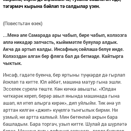
тәгәрмәч кырына бәйләп тә салдылар үзен.
(Повестьтан өзек)
...Менә әле Самарада ары ча­бып, бире чабып, колхозга
әллә никадәр запчасть, кыйммәтле бу­яулар алдык.
Акча да артып кал­ды. Инсафның сөйләшә белүе инде.
Колхоздан алган бер фляга бал да бетмәде. Кайтырга
чыктык.
Инсаф, гадәте буенча, бер яртыны түңкәрде дә гырлап
йоклап та китте. Юл әйбәт, машина матур гына эшли.
Эсселек сүрелә төште. Көн кичкә авыш­ты. «Юлдан
читкәрәк кереп, берәр авыл янында машинада гына
ашап, ял итеп алырга кирәк», дип уйлыйм. Тик әнә ул
арттан килгән «джип» күңелгә тын­гылык бирми. Ни
узмый, ни артта кал­мый. Мин бөтенләй акрын бара
башла­дым. Бара торгач, узып китте. Шулай да шүрләтә
бераз. Машина тулы дефи­цит запчасть, төрле буяулар.