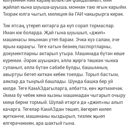
җайлап кына шуыша-шуы­ша, моннан таю ягын карыйм.
Тизрәк юлга чыгып, милиция йә ГАИ чакырыр­га кирәк.
Тик ятсаң, үтереп китәргә дә күп сорап тормаслар.
Иман юк боларда. Җай гына шуышып, «джип»
машинасы яныннан үтеп барам. Эчкә күз салам, эче
ярым караңгы. Теге хатын безнең паспортларны,
документларны актарып утыра. Машинада бүтән кеше
күренми. Әзрәк шуышкач, әллә җиргә төшкән чыкка
суланып, әллә бүтән сәбәбе бул­ды, башымның
авыртуы бетеп киткән кебек тоелды. Торып бастым,
аяклар да тыңлый башлады. Шунда башка бер уй
килде. Теге КамАЗдагыларга, әлбәттә, көч җитмәячәк.
Әмма бу чебек кенә кызны машинадан чыгарып очы­ру
миңа берни тормый. Шулай итәргә дә «джип»ны алып
качарга. Тегеләр Ка­мАЗдан төшеп, йөгереп килеп
җиткәнче, машинаны кыздырып, тизлек җыеп
өлгерәчәкмен, ара шактый гына.