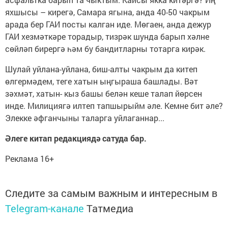
яхшысы – кирегә, Самара ягына, анда 40-50 чакрым
арада бер ГАИ посты калган иде. Мөгаен, анда дежур
ГАИ хезмәткәре торадыр, тизрәк шунда барып хәлне
сөйләп бирергә һәм бу бан­дитларны тотарга кирәк.
Шулай уйлана-уйлана, биш-алты ча­крым да китеп
өлгермәдем, теге хатын ыңгыраша башлады. Вәт
зәхмәт, хатын- кыз башы белән кеше талап йөрсен
инде. Милициягә илтеп тапшырыйм әле. Кем­не бит әле?
Элекке әфганчыны таларга уйлаганнар...
Әлеге китап редакциядә сатуда бар.
Реклама 16+
Следите за самым важным и интересным в
Telegram-канале
Татмедиа