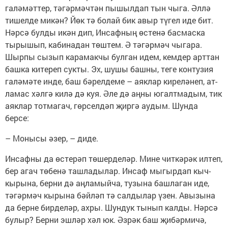
галәмәттер, тәгәрмәчтән пышылдап тын чыга. Әллә
тишелде микән? Йөк тә болай бик авыр түгел иде бит.
Нәрсә булды икән дип, Инсафның өстенә басмаска
тырышып, кабинадан төштем. Ә тәгәрмәч чыгара.
Шырпы сы­зып карамакчы булган идем, кемдер арттан
башка китереп сукты. Эх, шушы башны, теге контузия
галәмәте инде, баш бәрелдеме – аяклар киреләнеп, ат­
ламас хәлгә килә дә куя. Әле дә аңны югалтмадым, тик
аяклар тотмагач, гөрселдәп җиргә аудым. Шунда
берсе:
– Монысы әзер, – диде.
Инсафны да өстерәп төшерделәр. Мине читкәрәк илтеп,
бер агач төбенә ташладылар. Инсаф мыгырдап кыч­
кырына, берни дә аңламыйча, тузы­на башлаган иде,
тәгәрмәч кырына бәйләп тә салдылар үзен. Авызына
да берне бирделәр, ахры. Шундук тынып калды. Нәрсә
булыр? Берни эшләр хәл юк. Әзрәк баш җибәрмичә,