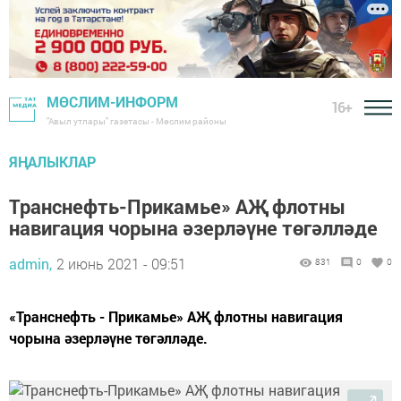
МӨСЛИМ-ИНФОРМ
16+
"Авыл утлары" газетасы - Мөслим районы
ЯҢАЛЫКЛАР
Транснефть-Прикамье» АҖ флотны
навигация чорына әзерләүне төгәлләде
admin,
2 июнь 2021 - 09:51
831
0
0
«Транснефть - Прикамье» АҖ флотны навигация
чорына әзерләүне төгәлләде.