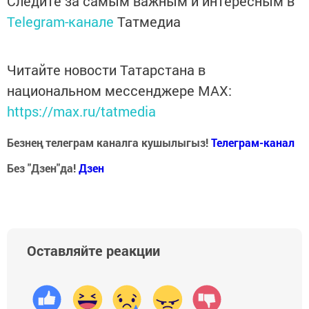
Следите за самым важным и интересным в
Telegram-канале
Татмедиа
Читайте новости Татарстана в
национальном мессенджере MАХ:
https://max.ru/tatmedia
Безнең телеграм каналга кушылыгыз!
Телеграм-канал
Без "Дзен"да!
Д
зен
Оставляйте реакции