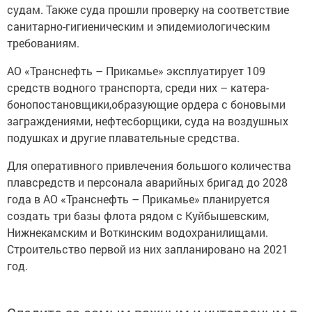
судам. Также суда прошли проверку на соответствие
санитарно-гигиеническим и эпидемиологическим
требованиям.
АО «Транснефть – Прикамье» эксплуатирует 109
средств водного транспорта, среди них – катера-
бонопостановщики,образующие ордера с боновыми
заграждениями, нефтесборщики, суда на воздушных
подушках и другие плавательные средства.
Для оперативного привлечения большого количества
плавсредств и персонала аварийных бригад до 2028
года в АО «Транснефть – Прикамье» планируется
создать три базы флота рядом с Куйбышевским,
Нижнекамским и Воткинским водохранилищами.
Строительство первой из них запланировано на 2021
год.