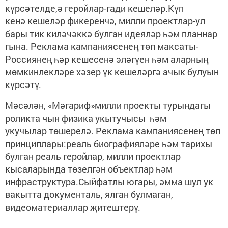
күрсәтелде,ә геройлар-гади кешеләр.Күп
кенә кешеләр фикеренчә, милли проектлар-ул
бары тик киләчәккә булган идеяләр һәм планнар
гына. Реклама кампаниясенең төп максаты-
Россиянең һәр кешесенә эләгүен һәм аларның
мөмкинлекләре хәзер үк кешеләргә ачык булуын
күрсәтү.
Мәсәлән, «Мәгариф»милли проекты турындагы
роликта чын физика укытучысы һәм
укучылар төшерелә. Реклама кампаниясенең төп
принциплары:реаль биографияләре һәм тарихы
булган реаль геройлар, милли проектлар
кысаларында төзелгән объектлар һәм
инфраструктура.Сыйфатлы югары, әмма шул ук
вакытта документаль, ялган булмаган,
видеоматериаллар җитештерү.