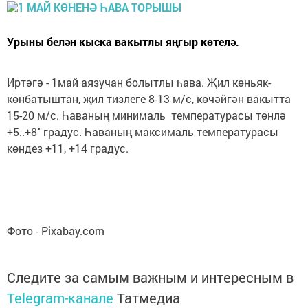
Урыны белән кыска вакытлы яңгыр көтелә.
Иртәгә - 1май аязучан болытлы һава. Җил көньяк-
көнбатыштан, җил тизлеге 8-13 м/с, көчәйгән вакытта
15-20 м/с. Һаваның минималь температурасы төнлә
+5..+8˚ градус. Һаваның максималь температурасы
көндез +11, +14 градус.
Фото - Pixabay.com
Следите за самым важным и интересным в
Telegram-канале
Татмедиа