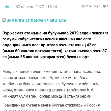
admin,
30 апрель 2020 - 13:24
1194
0
0
Зур хезмәт стажына ия булучылар 2019 елдан пенсиягә
гомуми кабул ителгән пенсия яшеннән ике елга
алданрак чыга ала: ир-атлар өчен стажның 42 ел
(әмма 60 яшьтән иртәрәк түгел), хатын-кызлар өчен 37
ел (әмма 55 яшьтән иртәрәк тгел) булуы шарт.
Мондый пенсия өчен иминият стажы гына исәпләнә,
ягъни хезмәт эшчәнлеге. Армия хезмәте, бала
тәрбияләү буенча ял, эшсезлек буенча пособие алу
чоры, өлкән яисә инвалид кешене тәрбияләү һ. б.
иминият булмаган чорлар мондый стажга керми.
Гражданнар бүгенге көнгә булган стажларын Россия