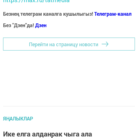
Безнең телеграм каналга кушылыгыз!
Телеграм-канал
Без "Дзен"да!
Д
зен
Перейти на страницу новости
ЯҢАЛЫКЛАР
Ике елга алданрак чыга ала