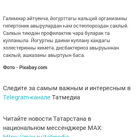
Галимнәр әйтүенчә, йогурттагы кальций организмны
гипертоник авырулардан һәм остеопороздан саклый.
Салкын тиюдән профилактик чара буларак та
кулланыла. Йогуртны даими куллану кандагы
холестеринны киметә, дисбактериоз авыруыннан
саклый, ашказаны авыртуын баса.
Фото - Pixabay.com
Следите за самым важным и интересным в
Telegram-канале
Татмедиа
Читайте новости Татарстана в
национальном мессенджере MАХ:
https://max.ru/tatmedia