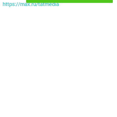
https://max.ru/tatmedia
Безнең телеграм каналга кушылыгыз!
Телеграм-канал
Без "Дзен"да!
Д
зен
Перейти на страницу новости