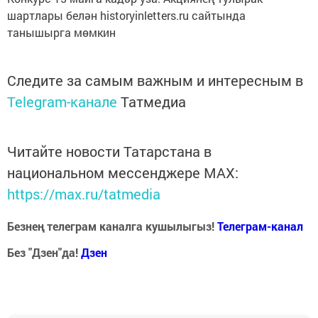
шартлары белән historyinletters.ru сайтында
танышырга мөмкин
Следите за самым важным и интересным в
Telegram-канале
Татмедиа
Читайте новости Татарстана в
национальном мессенджере MАХ:
https://max.ru/tatmedia
Безнең телеграм каналга кушылыгыз!
Телеграм-канал
Без "Дзен"да!
Д
зен