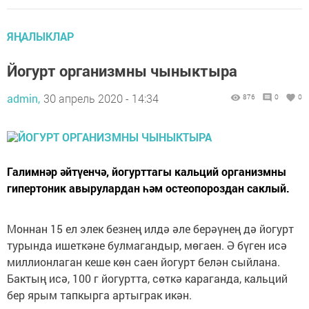
ЯҢАЛЫКЛАР
Йогурт организмны чыныктыра
admin,
30 апрель 2020 - 14:34
876
0
0
Галимнәр әйтүенчә, йогурттагы кальций организмны
гипертоник авырулардан һәм остеопороздан саклый.
Моннан 15 ел элек безнең илдә әле берәүнең дә йогурт
турында ишеткәне булмагандыр, мөгаен. Ә бүген исә
миллионлаган кеше көн саен йогурт белән сыйлана.
Бактың исә, 100 г йогуртта, сөткә караганда, кальций
бер ярым тапкырга артыграк икән.