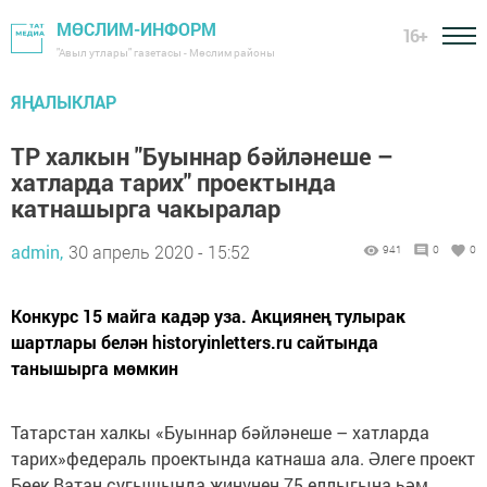
МӨСЛИМ-ИНФОРМ
16+
"Авыл утлары" газетасы - Мөслим районы
ЯҢАЛЫКЛАР
ТР халкын "Буыннар бәйләнеше –
хатларда тарих" проектында
катнашырга чакыралар
admin,
30 апрель 2020 - 15:52
941
0
0
Конкурс 15 майга кадәр уза. Акциянең тулырак
шартлары белән historyinletters.ru сайтында
танышырга мөмкин
Татарстан халкы «Буыннар бәйләнеше – хатларда
тарих»федераль проектында катнаша ала. Әлеге проект
Бөек Ватан сугышында җиңүнең 75 еллыгына һәм