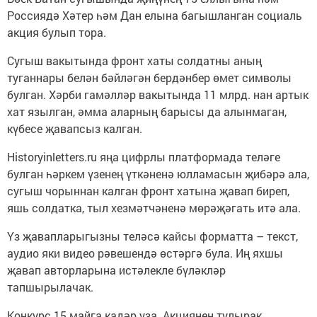
Россиядә Хәтер һәм Дан елына багышланган социаль
акция булып тора.
Сугыш вакытында фронт хаты солдатны аның
туганнары белән бәйләгән бердәнбер өмет символы
булган. Хәрби гамәлләр вакытында 11 млрд. нан артык
хат язылган, әмма аларның барысы да алынмаган,
күбесе җавапсыз калган.
Historyinletters.ru яңа цифрлы платформада теләге
булган һәркем үзенең үткәненә юлламасын җибәрә ала,
сугыш чорыннан калган фронт хатына җавап биреп,
яшь солдатка, тыл хезмәтчәненә мөрәҗәгать итә ала.
Үз җавапларыгызны теләсә кайсы форматта – текст,
аудио яки видео рәвешендә өстәргә була. Иң яхшы
җавап авторларына истәлекле бүләкләр
тапшырылачак.
Конкурс 15 майга кадәр уза. Акциянең тулырак