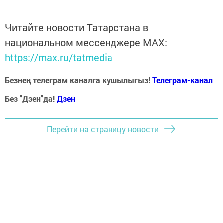
Читайте новости Татарстана в
национальном мессенджере MАХ:
https://max.ru/tatmedia
Безнең телеграм каналга кушылыгыз!
Телеграм-канал
Без "Дзен"да!
Д
зен
Перейти на страницу новости