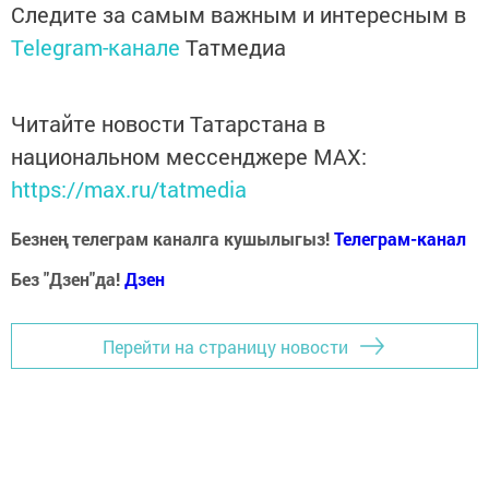
Следите за самым важным и интересным в
Telegram-канале
Татмедиа
Читайте новости Татарстана в
национальном мессенджере MАХ:
https://max.ru/tatmedia
Безнең телеграм каналга кушылыгыз!
Телеграм-канал
Без "Дзен"да!
Д
зен
Перейти на страницу новости