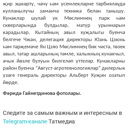
җир эшкәртү, чәчү һәм үсемлекләрне тәрбияләүдә
кулланылучы заманча техника белән танышу.
Кунаклар шулай ук Мөслимнең парк һәм
скверларында булдылар, матур урыннарын
карадылар. Кытайның авыл хуҗалыгы буенча
белгече Чжан, делегация директоры Юань Цзюнь
һәм тәрҗемәче Ян Цзяо Мөслимнең бик чиста, төзек
авыл, татар ашларының тәмле, халыкның кунакчыл,
ачык йөзле булуын билгеләп үттеләр. Кунакларны
район буенча “Август-агротехнологияләр” дилерлык
үзәге генераль директоры Альберт Хуҗин озатып
йөрде.
Фәридә Гайнетдинова фотолары.
Следите за самым важным и интересным в
Telegram-канале
Татмедиа