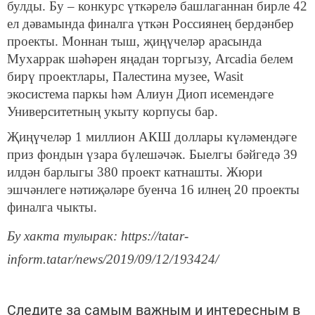
булды. Бу – конкурс үткәрелә башлаганнан бирле 42
ел дәвамында финалга үткән Россиянең бердәнбер
проекты. Моннан тыш, җиңүчеләр арасында
Мухаррак шәһәрен яңадан торгызу, Arcadia белем
бирү проектлары, Палестина музее, Wasit
экосистема паркы һәм Алиун Диоп исемендәге
Университетның укыту корпусы бар.
Җиңүчеләр 1 миллион АКШ доллары күләмендәге
приз фондын үзара бүлешәчәк. Быелгы бәйгедә 39
илдән барлыгы 380 проект катнашты. Жюри
эшчәнлеге нәтиҗәләре буенча 16 илнең 20 проекты
финалга чыкты.
Бу хакта тулырак: https://tatar-
inform.tatar/news/2019/09/12/193424/
Следите за самым важным и интересным в