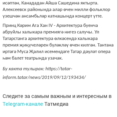
исәптән, Канададан Айша Сашедина яктырта.
Алексеевск районында алар өчен милли фольклор
үзешчән ансамбьләр катнашында концерт үтте.
Принц Кәрим Ага Хан IV - Архитектура буенча
абруйлы халыкара премиягә нигез салучы. Ул
Татарстанга архитектура өлкәсендә халыкара
премия җиңүчеләрен бүләкләү өчен килгән. Тантана
иртәгә Муса Җәлил исемендәге Татар дәүләт опера
һәм балет театрында узачак.
Бу хакта тулырак: https://tatar-
inform.tatar/news/2019/09/12/193434/
Следите за самым важным и интересным в
Telegram-канале
Татмедиа