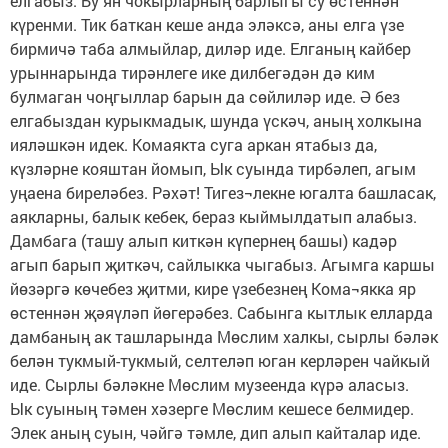
елгабыз. Бу ян чокырларның барлыгы су өстеннән
күренми. Тик баткан кеше анда эләксә, аны елга үзе
бирмичә таба алмыйлар, диләр иде. Елганың кайбер
урыннарында тирәнлеге ике дилбегәдән дә ким
булмаган чоңгыллар барын да сөйлиләр иде. Ә без
елгабыздан курыкмадык, шунда үскәч, аның холкына
ияләшкән идек. Комаякта суга аркан ятабыз да,
күзләрне кояштан йомып, Ык суында тирбәлеп, агым
уңаена биреләбез. Рәхәт! Тигез¬лекне югалта башласак,
аякларны, балык кебек, бераз кыймылдатып алабыз.
Дамбага (ташу алып киткән күпернең башы) кадәр
агып барып җиткәч, сайлыкка чыгабыз. Агымга каршы
йөзәргә көчебез җитми, кире үзебезнең Кома¬якка яр
өстеннән җәяүләп йөгерәбез. Сабынга кытлык елларда
дамбаның ак ташларында Мөслим халкы, сырлы бәләк
белән тукмый-тукмый, селтеләп юган керләрен чайкый
иде. Сырлы бәләкне Мөслим музеенда күрә аласыз.
Ык суының тәмен хәзерге Мөслим кешесе белмидер.
Элек аның суын, чәйгә тәмле, дип алып кайталар иде.