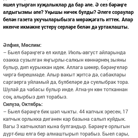
яшел утырган хуҗалыклар да бар әле. Ә сез бәрәңге
алдыгызмы әле? Уңышы ничек булды? Әлеге сораулар
белән газета укучыларыбызга мөрәҗәгать иттек. Алар
икенче икмәкне үстерү серләре белән дә уртаклашты.
Әлфия, Мөслим:
– Быел бәрәңгегә ел килде. Июль-август айларында
озакка сузылган яңгырлы-салкын көннәрнең зыяны
булыр, дип курыккан идек. Аллага шөкер, бәрәңгеләр
чиргә бирешмәде. Алыр вакыт җитсә дә, сабаклары
саргаерга уйламый да, бүлбеләре дә суелыбрак тора.
Шулай да чабасы булыр инде. Атна-ун көн тотканнан
соң, алырбыз дип торабыз.
Силүзә, Октябрь:
– Быел бәрәңге бик шәп чыкты. 44 капчык эресен, 17
капчык орлыкка дигәнен кар базына салып куйдык.
Вагы 3 капчыклап кына булгандыр. Бәрәңге орлыгын
дүрт-биш елга бер алмаштырып торабыз. Быел сары,