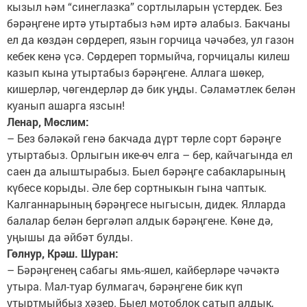
кызыл һәм “синеглазка” сортлыларын үстердек. Без
бәрәңгене иртә утыртабыз һәм иртә алабыз. Бакчаны
ел да көздән сөрдереп, язын горчица чәчәбез, ул газон
кебек кенә үсә. Сөрдереп тормыйча, горчицалы килеш
казып кына утыртабыз бәрәңгене. Аллага шөкер,
кишерләр, чөгендерләр дә бик уңды. Сәламәтлек белән
куанып ашарга язсын!
Ленар, Мөслим:
– Без бәләкәй генә бакчада дүрт төрле сорт бәрәңге
утыртабыз. Орлыгын ике-өч елга – бер, кайчагында ел
саен да алыштырабыз. Быел бәрәңге сабакларының
күбесе корыды. Әле бер сортныкын гына чаптык.
Калганнарының бәрәңгесе ныгысын, дидек. Ялларда
балалар белән бергәләп алдык бәрәңгене. Көне дә,
уңышы да әйбәт булды.
Гөлнур, Крәш. Шуран:
– Бәрәңгенең сабагы ямь-яшел, кайберләре чәчәктә
утыра. Мал-туар булмагач, бәрәңгене бик күп
утыртмыйбыз хәзер. Быел мотоблок сатып алдык,