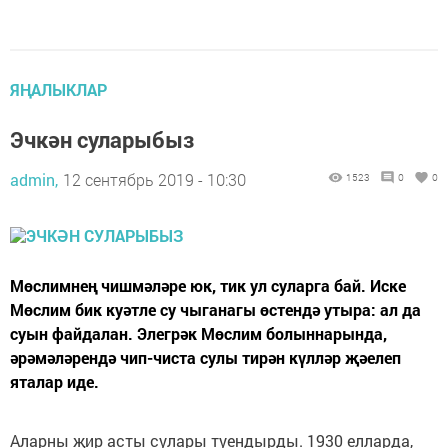
ЯҢАЛЫКЛАР
Эчкән суларыбыз
admin,
12 сентябрь 2019 - 10:30
1523
0
0
Мөслимнең чишмәләре юк, тик ул суларга бай. Иске
Мөслим бик куәтле су чыганагы өстендә утыра: ал да
суын файдалан. Элегрәк Мөслим болыннарында,
әрәмәләрендә чип-чиста сулы тирән күлләр җәелеп
яталар иде.
Аларны җир асты сулары туендырды. 1930 елларда,