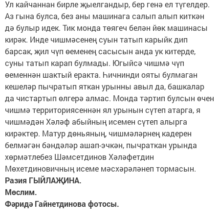
Ул кайчаннан бирле җыелгандыр, бер генә ел түгелдер.
Аз гына булса, без аны машинага салып алып киткән
дә булыр идек. Тик монда төягеч белән йөк машинасы
кирәк. Инде чишмәсенең суын татып карыйк дип
барсак, җил чүп өеменең сасысын анда ук китерде,
суны татып карап булмады. Югыйсә чишмә чүп
өеменнән шактый еракта. Һичнинди ояты булмаган
кешеләр пычратып яткан урынны авыл да, башкалар
да чистартып өлгерә алмас. Монда тәртип булсын өчен
чишмә территориясеннән ял урынын сүтеп атарга, я
чишмәдән Хәләф абыйның исемен сүтеп алырга
кирәктер. Матур дөньяның, чишмәләрнең кадерен
белмәгән бәндәләр ашап-эчкән, пычраткан урында
хөрмәтлебез Шәмсетдинов Хәләфетдин
Мөхетдиновичның исеме мәсхәрәләнеп тормасын.
Разия ГЫЙЛАҖИНА.
Мөслим.
Фәридә Гайнетдинова фотосы.