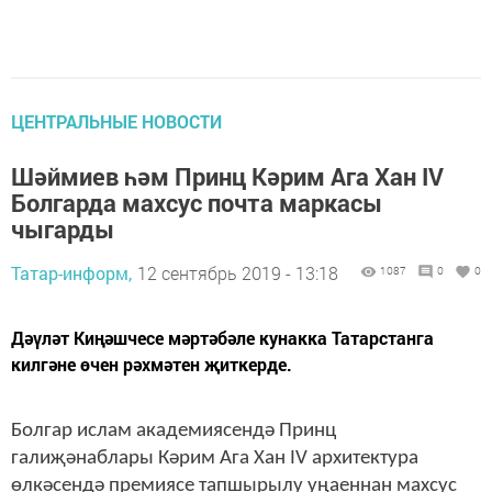
ЦЕНТРАЛЬНЫЕ НОВОСТИ
Шәймиев һәм Принц Кәрим Ага Хан IV
Болгарда махсус почта маркасы
чыгарды
Татар-информ,
12 сентябрь 2019 - 13:18
1087
0
0
Дәүләт Киңәшчесе мәртәбәле кунакка Татарстанга
килгәне өчен рәхмәтен җиткерде.
Болгар ислам академиясендә Принц
галиҗәнаблары Кәрим Ага Хан IV архитектура
өлкәсендә премиясе тапшырылу уңаеннан махсус