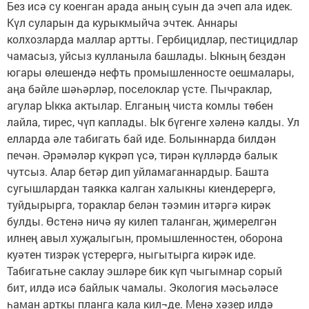
Без исә су коенган арада аның суын да эчеп ала идек.
Күл суларын да курыкмыйча эчтек. Аннары
колхозларда маллар артты. Гербицидлар, пестицидлар
чамасыз, уйсыз кулланыла башлады. Ыкның бездән
югары өлешендә нефть промышленносте оешмалары,
аңа бәйле шәһәрләр, поселоклар үсте. Пычраклар,
агулар Ыкка актылар. Елганың чиста комлы төбен
лайла, тирес, чүп каплады. Ык бүгенге хәленә калды. Ул
елларда әле табигать бай иде. Болыннарда билдән
печән. Әрәмәләр күкрәп үсә, тирән күлләрдә балык
чутсыз. Алар бетәр дип уйламаганнардыр. Башта
сугышлардан таякка калган халыкны киендерергә,
туйдырырга, тораклар белән тәэмин итәргә кирәк
булды. Өстенә ничә яу килеп таланган, җимерелгән
илнең авыл хуҗалыгын, промышленностен, оборона
куәтен тизрәк үстерергә, ныгытырга кирәк иде.
Табигатьне саклау эшләре бик күп чыгымнар сорый
бит, илдә исә байлык чамалы. Экология мәсьәләсе
һаман арткы планга кала кил¬де. Менә хәзер илдә