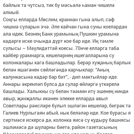
байлык та чутсыз, тик бу мәсьәлә һаман чишелә
алмый.
Соңгы елларда Мөслим, краннан гына алып, саф
чишмә суларын эчә. Әле кайчан гына суны коелардан
ала идек. Безнең Банк урамының Пушкин урамына
кадәрге иске очында дүрт кое бар иде. Иң тәмле
сулысы – Мәүлидәттәй коесы. 70нче елларга таба
кайбер урамнарга, кешеләрнең ишегалларына су
колонкалары кага башладылар. Берәр хуҗаның барлык
белән яшәгәнен сөйләгәндә карчыклар: “Аның
калункасына кадәр бар бит”, - дип мактыйлар иде.
Аннары әкренләп булса да сулар өйләргә үткәрелә
башлады. Халыкны су белән тәәмин итү эшенең нинди
авыр, җәнҗаллы икәнен элекке елларда авыл
Советлары рәисләре булып эшләгән кешеләр, бигрәк тә
Галиев Нурлыгаян абый, нык беләләр иде. Кое бурасы я
сиртмәсе искерсә дә, колонка яисә су кудыру башнясы
эшләмәсә дә шуларны биетә, район газетасының