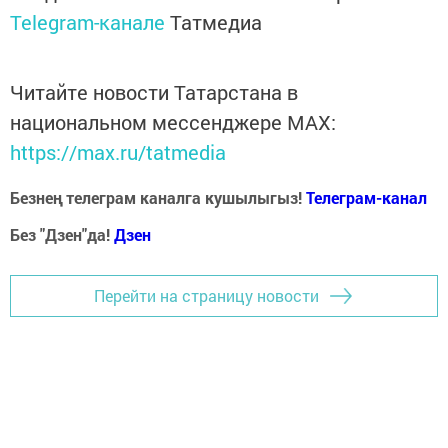
Telegram-канале
Татмедиа
Читайте новости Татарстана в
национальном мессенджере MАХ:
https://max.ru/tatmedia
Безнең телеграм каналга кушылыгыз!
Телеграм-канал
Без "Дзен"да!
Д
зен
Перейти на страницу новости