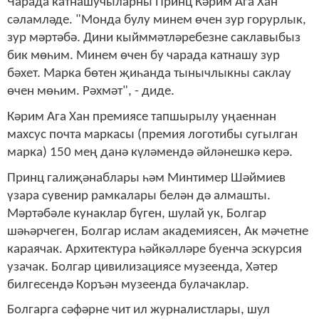
Чарада катнашучыларны Принц Кәрим Ага Хан
сәламләде. "Монда булу минем өчен зур горурлык,
зур мәртәбә. Дини кыйммәтләребезне саклавыбыз
бик мөһим. Минем өчен бу чарада катнашу зур
бәхет. Марка бөтен җиһанда тынычлыкны саклау
өчен мөһим. Рәхмәт", - диде.
Кәрим Ага Хан премиясе тапшырылу уңаеннан
махсус почта маркасы (премия логотибы сугылган
марка) 150 мең данә күләмендә әйләнешкә керә.
Принц галиҗәнаблары һәм Минтимер Шәймиев
үзара сувенир рамкалары белән дә алмашты.
Мәртәбәле кунаклар бүген, шулай ук, Болгар
шәһәрчеген, Болгар ислам академиясен, Ак мәчетне
караячак. Архитектура һәйкәлләре буенча эскурсия
узачак. Болгар цивилизациясе музеенда, Хәтер
билгесендә Коръән музеенда булачаклар.
Болгарга сәфәрне чит ил журналистлары, шул