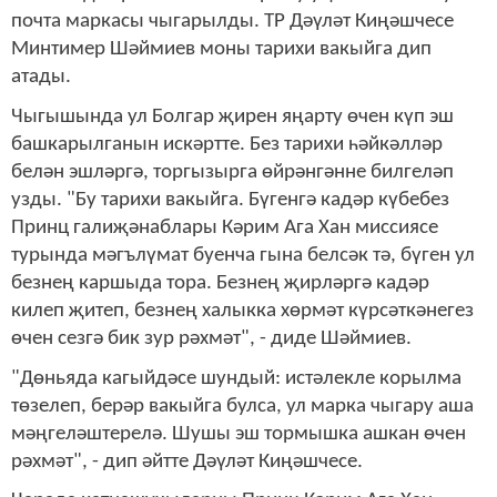
почта маркасы чыгарылды. ТР Дәүләт Киңәшчесе
Минтимер Шәймиев моны тарихи вакыйга дип
атады.
Чыгышында ул Болгар җирен яңарту өчен күп эш
башкарылганын искәртте. Без тарихи һәйкәлләр
белән эшләргә, торгызырга өйрәнгәнне билгеләп
узды. "Бу тарихи вакыйга. Бүгенгә кадәр күбебез
Принц галиҗәнаблары Кәрим Ага Хан миссиясе
турында мәгълүмат буенча гына белсәк тә, бүген ул
безнең каршыда тора. Безнең җирләргә кадәр
килеп җитеп, безнең халыкка хөрмәт күрсәткәнегез
өчен сезгә бик зур рәхмәт", - диде Шәймиев.
"Дөньяда кагыйдәсе шундый: истәлекле корылма
төзелеп, берәр вакыйга булса, ул марка чыгару аша
мәңгеләштерелә. Шушы эш тормышка ашкан өчен
рәхмәт", - дип әйтте Дәүләт Киңәшчесе.