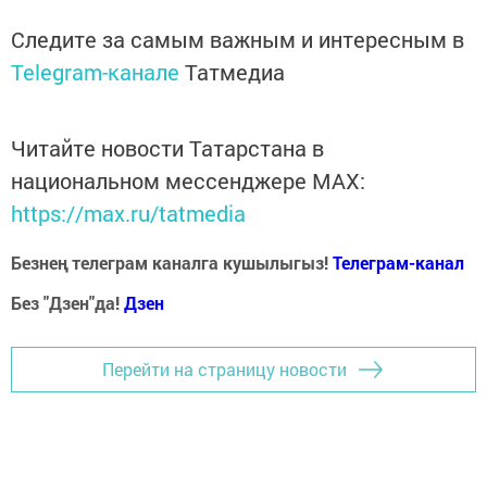
Следите за самым важным и интересным в
Telegram-канале
Татмедиа
Читайте новости Татарстана в
национальном мессенджере MАХ:
https://max.ru/tatmedia
Безнең телеграм каналга кушылыгыз!
Телеграм-канал
Без "Дзен"да!
Д
зен
Перейти на страницу новости