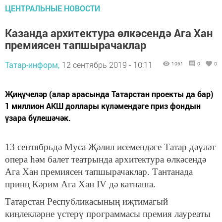
ЦЕНТРАЛЬНЫЕ НОВОСТИ
Казанда архитектура өлкәсендә Ага Хан
премиясен тапшырачаклар
Татар-информ,
12 сентябрь 2019 - 10:11
1061
0
0
Җиңүчеләр (алар арасында Татарстан проекты да бар)
1 миллион АКШ доллары күләмендәге приз фондын
үзара бүлешәчәк.
13 сентябрьдә Муса Җәлил исемендәге Татар дәүләт
опера һәм балет театрында архитектура өлкәсендә
Ага Хан премиясен тапшырачаклар. Тантанада
принц Кәрим Ага Хан IV дә катнаша.
Татарстан Республикасының иҗтимагый
киңлекләрне үстерү программасы премия лауреаты