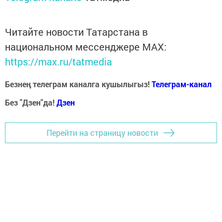
Читайте новости Татарстана в
национальном мессенджере MАХ:
https://max.ru/tatmedia
Безнең телеграм каналга кушылыгыз!
Телеграм-канал
Без "Дзен"да!
Д
зен
Перейти на страницу новости