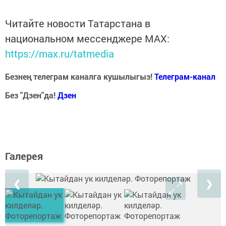
Читайте новости Татарстана в
национальном мессенджере MАХ:
https://max.ru/tatmedia
Безнең телеграм каналга кушылыгыз!
Телеграм-канал
Без "Дзен"да!
Д
зен
Галерея
❮
❯