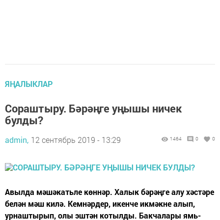
ЯҢАЛЫКЛАР
Сораштыру. Бәрәңге уңышы ничек
булды?
admin,
12 сентябрь 2019 - 13:29
1464
0
0
Авылда мәшәкатьле көннәр. Халык бәрәңге алу хәстәре
белән мәш килә. Кемнәрдер, икенче икмәкне алып,
урнаштырып, олы эштән котылды. Бакчалары ямь-