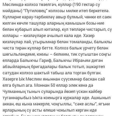
Мөслимдә колхоз төзелгәч, күлләр (190 гектар су
мәйданы) “Путиловец” колхозы милке итеп беркетелә.
Күлләрне карау-тәрбияләү авыр булмый, чөнки ел саен
килгән көчле ташулар аларның камышын бозы-ние
белән кубарып алып китәләр, күл төпләре чистарып, су
юллары – кизләүләре ачылып кала иде. Хәзер
кизләүләр лай, утырымнар белән томаланды, балыклы
чиста тирән күлләр бетте. Колхоз балык үрчетү белән
шөгыльләндеме, юкмы – белмим, тик сугыштан соңгы
елларда Балыкчы Гариф, Балыкчы Ибраһим дигән
абзыйларның бригадалары балык тотып, эшкәртеп
сатудан колхоз шактый табыш ала торган булган.
Хәзерге Ык Мөслим яныннан суүсемнәр баскан сай
елга булып ага. Моннан 50 еллар элек кенә дә
Чулманның тыныч суларында йөзеп үскән кайбер
туганнарыбыз Ыкта коенырга куркалар иде. Ашкынып
аккан, еш кына мәкерле, чоңгыллы, “сәке аслы”, ягъни
ярларының су асты өлеше чокылып кергән иде