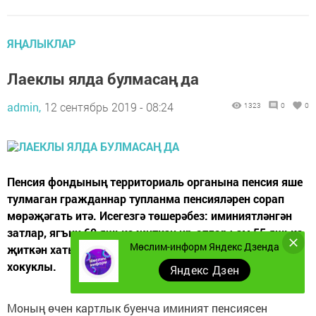
ЯҢАЛЫКЛАР
Лаеклы ялда булмасаң да
admin,
12 сентябрь 2019 - 08:24
1323
0
0
Пенсия фондының территориаль органына пенсия яше
тулмаган гражданнар тупланма пенсияләрен сорап
мөрәҗәгать итә. Исегезгә төшерәбез: иминиятләнгән
затлар, ягъни 60 яшькә җиткән ир-атлар һәм 55 яшькә
Мөслим-информ Яндекс Дзенда
җиткән хатын-кызлар, тупланма пенсияне алырга
хокуклы.
Яндекс Дзен
Моның өчен картлык буенча иминият пенсиясен