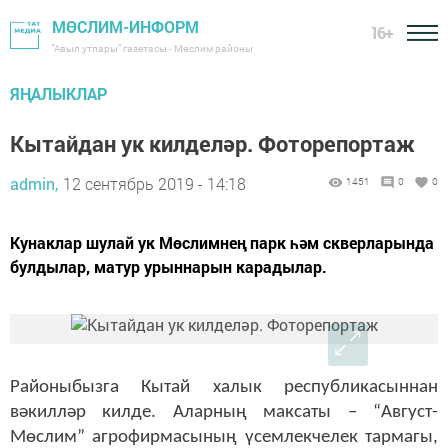
МӨСЛИМ-ИНФОРМ
16+
"Авыл утлары" газетасы - Мөслим районы
ЯҢАЛЫКЛАР
Кытайдан ук килделәр. Фоторепортаж
admin,
12 сентябрь 2019 - 14:18
1451
0
0
Кунаклар шулай ук Мөслимнең парк һәм скверларында
булдылар, матур урыннарын карадылар.
Районыбызга Кытай халык республикасыннан
вәкилләр килде. Аларның максаты – “Август-
Мөслим” агрофирмасының үсемлекчелек тармагы,