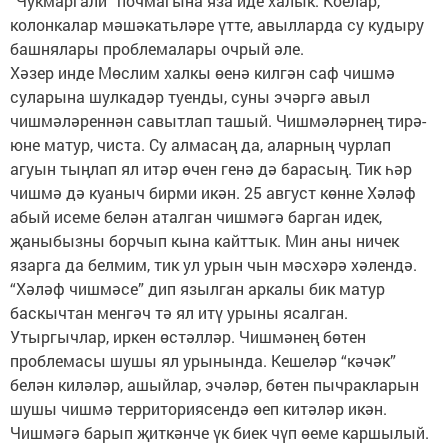
“Чукмаргали” почмагына яза иде халык. Коелар,
колонкалар мәшәкатьләре үтте, авылларда су кудыру
башнялары проблемалары очрый әле.
Хәзер инде Мөслим халкы өенә килгән саф чишмә
суларына шулкадәр туенды, суны эчәргә авыл
чишмәләреннән савытлап ташый. Чишмәләрнең тирә-
юне матур, чиста. Су алмасаң да, аларның чурлап
агуын тыңлап ял итәр өчен генә дә барасың. Тик һәр
чишмә дә куаныч бирми икән. 25 август көнне Хәләф
абый исеме белән аталган чишмәгә барган идек,
җаныбызны борчып кына кайттык. Мин аны ничек
язарга да белмим, тик ул урын чын мәсхәрә хәлендә.
“Хәләф чишмәсе” дип язылган аркалы бик матур
баскычтан менгәч тә ял итү урыны ясалган.
Утыргычлар, иркен өстәлләр. Чишмәнең бөтен
проблемасы шушы ял урынында. Кешеләр “кәчәк”
белән киләләр, ашыйлар, эчәләр, бөтен пычракларын
шушы чишмә территориясендә өеп китәләр икән.
Чишмәгә барып җиткәнче үк биек чүп өеме каршылый.