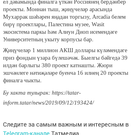
ел дәвамында финалга үткән Россиянең бердәнбер
проекты. Моннан тыш, җиңүчеләр арасында
Мухаррак шәһәрен яңадан торгызу, Arcadia белем
бирү проектлары, Палестина музее, Wasit
экосистема паркы һәм Алиун Диоп исемендәге
Университетның укыту корпусы бар.
Җиңүчеләр 1 миллион АКШ доллары күләмендәге
приз фондын үзара бүлешәчәк. Быелгы бәйгедә 39
илдән барлыгы 380 проект катнашты. Жюри
эшчәнлеге нәтиҗәләре буенча 16 илнең 20 проекты
финалга чыкты.
Бу хакта тулырак: https://tatar-
inform.tatar/news/2019/09/12/193424/
Следите за самым важным и интересным в
Telegram-канале
Татмедиа