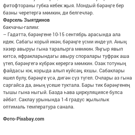
фитофтораны губка кебек җыя. Мондый бәрәңге бер
базны черетергә мөмкин, ди белгечләр.
Фарсель Зыятдинов
бакчачы-галим:
– Гадәттә, бәрәңгене 10-15 сентябрь арасында ала
идек. Сабагы корый икән, бәрәңге үсми инде ул. Аның
хәзер авыруы гына таралырга мөмкин. Яңгыр явып
китсә, яфракларындагы авыру споралары туфрак аша
үтеп, бәрәңгегә күбрәк керергә мөмкин. Озак тотуның
файдасы юк, корыда алып куйсаң, яхшы. Сабаклары
яшел булу, бәрәңге үсә, дигән сүз түгел. Очлары аз гына
саргайса да, аның үсеше туктала. Бары тик бәрәңгенең
тышы гына ныгый. Базда һава циркуляциясе булса
әйбәт. Саклау урынында 1-4 градус җылылык
оптималь температура санала.
Фото-Pixabay.com