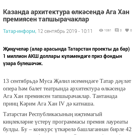
Казанда архитектура өлкәсендә Ага Хан
премиясен тапшырачаклар
Татар-информ,
12 сентябрь 2019 - 10:11
1061
0
0
Җиңүчеләр (алар арасында Татарстан проекты да бар)
1 миллион АКШ доллары күләмендәге приз фондын
үзара бүлешәчәк.
13 сентябрьдә Муса Җәлил исемендәге Татар дәүләт
опера һәм балет театрында архитектура өлкәсендә
Ага Хан премиясен тапшырачаклар. Тантанада
принц Кәрим Ага Хан IV дә катнаша.
Татарстан Республикасының иҗтимагый
киңлекләрне үстерү программасы премия лауреаты
булды. Бу – конкурс үткәрелә башлаганнан бирле 42