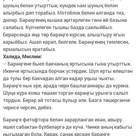
шуның белән утырттык, күмдек һәм шуның белән
алырбыз дип торабыз. Мотоблок белән алганда тиз,
диләр. Бәрәңгенең кышка җитәрлеген генә өй базына
салабыз. Күпчелеген тышкы базда саклыйбыз.
Берәрсендә яңа төр бәрәңге күрсәк, алыштыру ягын
карыйбыз. Ашап карап, билгеле. Бәрәңгенең тәмлесен,
ярмалысын яратабыз.
Халидә, Мөслим:
– Бәрәңгене быел бакчаның яртысына гына утырттык.
Икенче яртысында борчак үстердек. Шул ярты өлештән
дә тулы бер бакчадан алган кадәр уңыш чыкты.
Бәрәңге нык эре, арада чери башлаганнары да күренә.
Шуңа күрә кояш төшми торган караңгы урынга салып
тордык. Берәр ай тотасы булыр әле. Базга төшергәнче
черисе черсен, дибез.
Бәрәңге фитофтора белән зарарланган икән, авыру
яшел сабактан бүлбеләргә дә күчә. Чөнки аның кабыгы
ныгымаган була. Көрәк, сәнәк кискән бәрәңге