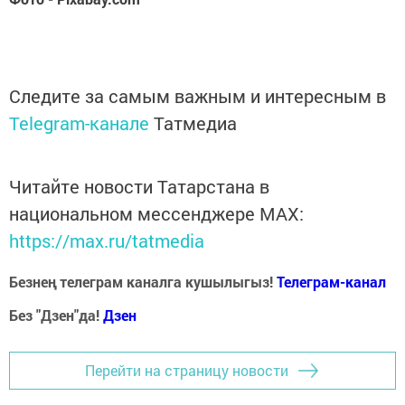
Следите за самым важным и интересным в
Telegram-канале
Татмедиа
Читайте новости Татарстана в
национальном мессенджере MАХ:
https://max.ru/tatmedia
Безнең телеграм каналга кушылыгыз!
Телеграм-канал
Без "Дзен"да!
Д
зен
Перейти на страницу новости