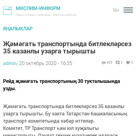
МӨСЛИМ-ИНФОРМ
16+
"Авыл утлары" газетасы - Мөслим районы
ЯҢАЛЫКЛАР
Җәмәгать транспортында битлекләрсез
35 казанлы узарга тырышты
admin,
20 октябрь 2020 - 16:35
903
0
0
Рейд җәмәгать транспортының 30 тукталышында
узды.
Җәмәгать транспортында битлекләрсез 35 казанлы
узарга тырышты. Бу хакта Татарстан башкаласының
транспорт комитетында хәбәр иттеләр.
Комитет, ТР Транспорт һәм юл хуҗалыгы
министрлыгы, Дәүләт техник күзәтчелек идарәсе