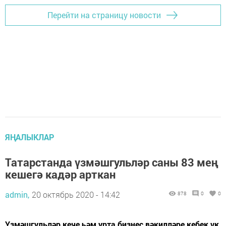
Перейти на страницу новости
ЯҢАЛЫКЛАР
Татарстанда үзмәшгульләр саны 83 мең
кешегә кадәр арткан
admin,
20 октябрь 2020 - 14:42
878
0
0
Үзмәшгульләр кече һәм урта бизнес вәкилләре кебек үк