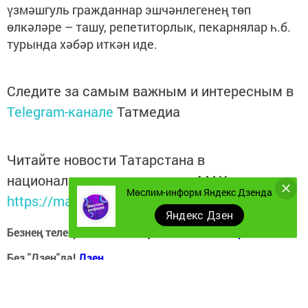
үзмәшгуль гражданнар эшчәнлегенең төп
өлкәләре – ташу, репетиторлык, пекарнялар һ.б.
турында хәбәр иткән иде.
Следите за самым важным и интересным в
Telegram-канале
Татмедиа
Читайте новости Татарстана в
национальном мессенджере MАХ:
Мөслим-информ Яндекс Дзенда
https://max.ru/tatmedia
Яндекс Дзен
Безнең телеграм каналга кушылыгыз!
Телеграм-канал
Без "Дзен"да!
Д
зен
Перейти на страницу новости