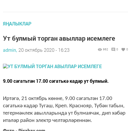
ЯҢАЛЫКЛАР
Ут булмый торган авыллар исемлеге
admin,
20 октябрь 2020 - 16:23
962
0
0
9.00 сәгатьтән 17.00 сәгатькә кадәр ут булмый.
Иртәгә, 21 октябрь көнне, 9.00 сәгатьтән 17.00
сәгатькә кадәр Тугаш, Креп. Краснояр, Түбән табын,
тегермәнлек авылларында ут булмаячак, дип хәбәр
итәләр район электр челтәрләреннән.
Фото - Pixabay.com