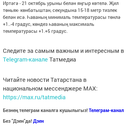
Иртәгә - 21 октябрь урыны белән яңгыр көтелә. Җил
төньяк- көнбатыштан, секундына 15-18 метр тизлек
белән исә. Һаваның минималь температурасы төнлә
+1..-4 градус, көндез һаваның максималь
температурасы +1.+5 градус.
Следите за самым важным и интересным в
Telegram-канале
Татмедиа
Читайте новости Татарстана в
национальном мессенджере MАХ:
https://max.ru/tatmedia
Безнең телеграм каналга кушылыгыз!
Телеграм-канал
Без "Дзен"да!
Д
зен