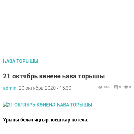
ҺАВА ТОРЫШЫ
21 октябрь көненә һава торышы
admin,
20 октябрь 2020 - 15:30
1044
0
0
Урыны белән яңгыр, юеш кар көтелә.