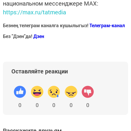
национальном мессенджере MАХ:
https://max.ru/tatmedia
Безнең телеграм каналга кушылыгыз!
Телеграм-канал
Без "Дзен"да!
Д
зен
Оставляйте реакции
0
0
0
0
0
Расскажите друзьям