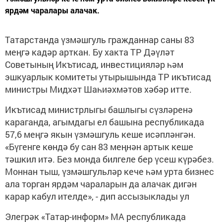
ярдәм чаралары алачак.
Татарстанда үзмәшгуль гражданнар саны 83
меңгә кадәр арткан. Бу хакта ТР Дәүләт
Советының Икътисад, инвестицияләр һәм
эшкуарлык комитеты утырышында ТР икътисад
министры Мидхәт Шаһиәхмәтов хәбәр итте.
Икътисад министрлыгы башлыгы сүзләренә
караганда, агымдагы ел башына республикада
57,6 меңгә якын үзмәшгуль кеше исәпләнгән.
«Бүгенге көндә бу сан 83 меңнән артык кеше
тәшкил итә. Без монда билгеле бер үсеш күрәбез.
Моннан тыш, үзмәшгульләр кече һәм урта бизнес
ала торган ярдәм чараларын да алачак дигән
карар кабул ителде», - дип ассызыклады ул
Элегрәк «Татар-информ» МА республикада