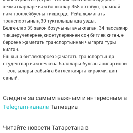
хезмәткәрләре һәм башкалар 358 автобус, трамвай
һәм троллейбусны тикшерде. Рейд җәмәгать
транспортының 30 тукталышында узды.
Белгечләр 35 закон бозучыны ачыклаган. 34 пассажир
тикшерүчеләрнең кисәтүләреннән соң битлек кигән, ә
берсенә җәмәгать транспортыннан чыгарга туры
килгән.
Еш кына битлекләрсез җәмәгать транспортында
студентлар һәм кечкенә балалары булган әниләр йөри
– соңгылары сабыйга битлек кияргә кирәкми, дип
саный.
Следите за самым важным и интересным в
Telegram-канале
Татмедиа
Читайте новости Татарстана в