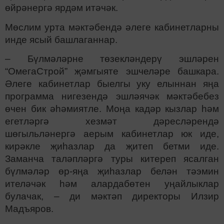
өйрәнергә ярдәм итәчәк.
Мөслим урта мәктәбендә әлеге кабинетларны
инде ясый башлаганнар.
– Бүлмәләрне төзекләндерү эшләрен
“ОмегаСтрой” җәмгыяте эшчеләре башкара.
Әлеге кабинетлар быелгы уку елыннан яңа
программа нигезендә эшләячәк мәктәбебез
өчен бик әһәмиятле. Моңа кадәр кызлар һәм
егетләргә хезмәт дәресләрендә
шөгыльләнергә аерым кабинетлар юк иде,
кирәкле җиһазлар да җитеп бетми иде.
Заманча таләпләргә туры китереп ясалган
бүлмәләр өр-яңа җиһазлар белән тәэмин
ителәчәк һәм алардабөтен уңайлыклар
булачак, – ди мәктәп директоры Илзир
Мадъяров.