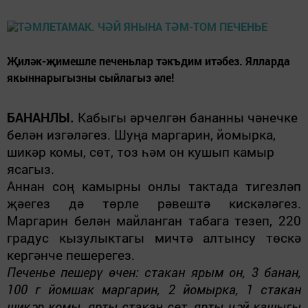
Җиләк-җимешле печеньлар тәкъдим итәбез. Ялларда
якыннарыгызны сыйлагыз әле!
БАНАНЛЫ.
Кабыгы әрчелгән бананны чәнечке
белән изгәләгез. Шуңа маргарин, йомырка,
шикәр комы, сөт, тоз һәм он кушып камыр
ясагыз.
Аннан соң камырны онлы тактада тигезләп
җәегез дә төрле рәвештә кискәләгез.
Маргарин белән майланган табага тезеп, 220
градус кызулыктагы мичтә алтынсу төскә
кергәнче пешерегез.
Печенье пешерү өчен: стакан ярым он, 3 банан,
100 г йомшак маргарин, 2 йомырка, 1 стакан
шикәр комы, ярты стакан сөт, ярты чәй кашыгы