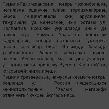
Рәмилә Галимҗановна – югары тәҗрибәле, иң
нәтиҗәле эшләүче өлкән тәрбиячеләрнең
берсе. Инициативалы, киң эрудицияле,
тәҗрибәле, үз һөнәренең чын остазы ул.
Коллектив ирешкән уңышларда аның да
өлеше зур.
Рәмилә Уразаева педагогик
кадрларның һөнәри осталыгын үстерүгә
ныклы игътибар бирә. Нәтиҗәдә бакчада
тәрбияләнгән балалар мәктәпкә ныклы
әзерлек белән киләләр, мәктәп укытучылары
үткәргән мониторинглау буенча “Кояшкай” иң
югары рейтингка ирешә.
Рәмилә Уразаеваның намуслы хезмәте югары
бәяләнде: ул – Россия Федерациясе
министрлыгының “Халык мәгарифе
отличнигы” күкрәк билгесе иясе.