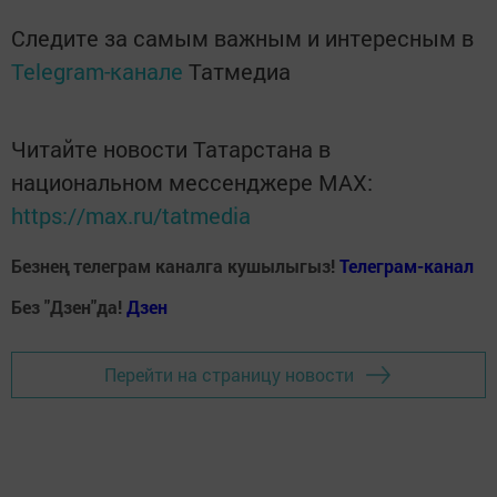
Следите за самым важным и интересным в
Telegram-канале
Татмедиа
Читайте новости Татарстана в
национальном мессенджере MАХ:
https://max.ru/tatmedia
Безнең телеграм каналга кушылыгыз!
Телеграм-канал
Без "Дзен"да!
Д
зен
Перейти на страницу новости