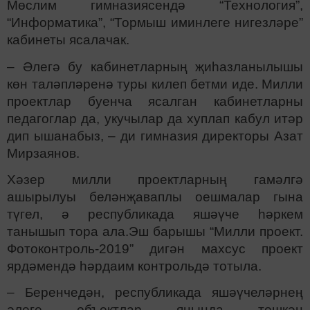
Мөслим гимназиясендә “Технология”,
“Информатика”, “Тормыш иминлеге нигезләре”
кабинеты ясалачак.
– Әлегә бу кабинетларның җиһазланылышы
көн таләпләренә туры килеп бетми иде. Милли
проектлар буенча ясалган кабинетларны
педагоглар да, укучылар да хуплап кабул итәр
дип ышанабыз, – ди гимназия директоры Азат
Мирзаянов.
Хәзер милли проектларның гамәлгә
ашырылуы беләнҗаваплы оешмалар гына
түгел, ә республикада яшәүче һәркем
танышып тора ала.Эш барышы “Милли проект.
Фотоконтроль-2019” дигән махсус проект
ярдәмендә һәрдаим контрольдә тотыла.
– Беренчедән, республикада яшәүчеләрнең
әлеге объектлар янында төшкән