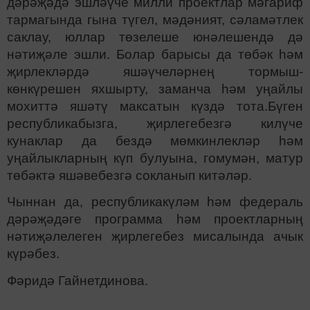
дәрәҗәдә эшләүче милли проектлар мәгариф
тармагында гына түгел, мәдәният, сәламәтлек
саклау, юллар төзелеше юнәлешендә дә
нәтиҗәле эшли. Болар барысы да төбәк һәм
җирлекләрдә яшәүчеләрнең тормыш-
көнкүрешен яхшырту, заманча һәм уңайлы
мохиттә яшәтү максатын күздә тота.Бүген
республикабызга, җирлегебезгә килүче
кунаклар да бездә мөмкинлекләр һәм
уңайлыкларның күп булуына, гомумән, матур
төбәктә яшәвебезгә сокланып китәләр.
Чыннан да, республикакүләм һәм федераль
дәрәҗәдәге программа һәм проектларның
нәтиҗәлелеген җирлегебез мисалында ачык
күрәбез.
Фәридә Гайнетдинова.