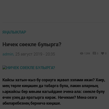
ЯҢАЛЫКЛАР
Ничек сөекле булырга?
admin,
25 август 2019 - 20:35
1269
0
0
Кайсы хатын-кыз бу сорауга җавап эзләми икән? Хәер,
мең төрле киңәшен дә табарга була, ләкин аларның
һәркайсы бер мөһим кагыйдәне эченә ала: сөекле булу
өчен үзең дә яратырга кирәк. Ничекме? Менә сезгә
әбиләребезнең берничә киңәше.