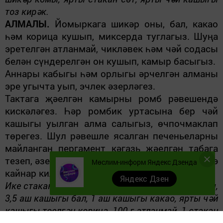
тоз кирәк.
АЛМАЛЫ.
Йомыркага шикәр оны, бал, какао
һәм корица кушып, миксерда туглагыз. Шуңа
эретелгән атланмай, чикләвек һәм чәй содасы
белән сүндерелгән он кушып, камыр басыгыз.
Аннары кабыгы һәм орлыгы әрчелгән алманы
эре угычта уып, эчлек әзерләгез.
Тактага җәелгән камырны ромб рәвешендә
кискәләгез. Һәр ромбик уртасына бер чәй
кашыгы уылган алма салыгыз, өчпочмаклап
төрегез. Шул рәвешле ясалган печеньеларны
майланган пергамент кәгазь җәелгән табага
тезеп, әзер булганчы мичтә пешерегез. Өстенә
Мөслим-информ Яндекс Дзенда
кайнар килеш шикәр оны сибегез.
Яндекс Дзен
Ике стакан онга: 3 йомырка, 1 стакан шикәр оны,
3,5 аш кашыгы бал, 1 аш кашыгы какао, ярты чәй
кашыгы төелгән корица, 100 г атланмай, 1 стакан
төелгән әстерхан чикләвеге, ярты чәй кашыгы