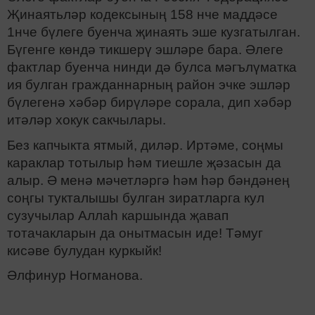
Җинаятьләр кодексының 158 нче маддәсе
1нче бүлеге буенча җинаять эше кузгатылган.
Бүгенге көндә тикшерү эшләре бара. Әлеге
фактлар буенча нинди дә булса мәгълүматка
ия булган гражданнарның район эчке эшләр
бүлегенә хәбәр бирүләре сорала, дип хәбәр
итәләр хокук сакчылары.
Без капчыкта ятмый, диләр. Иртәме, соңмы
караклар тотылыр һәм тиешле җәзасын да
алыр. Ә менә мәчетләргә һәм һәр бәндәнең
соңгы тукталышы булган зиратларга кул
сузучылар Аллаһ каршында җавап
тотачакларын да онытмасын иде! Тәмуг
кисәве булудан куркыйк!
Әлфинур Ногманова.