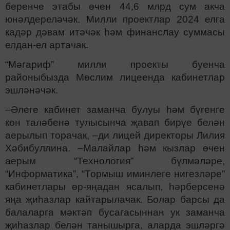
беренче этабы өчен 44,6 млрд сум акча
юнәлдереләчәк. Милли проектлар 2024 елга
кадәр дәвам итәчәк һәм финанслау суммасы
елдан-ел артачак.
“Мәгариф” милли проекты буенча
районыбызда Мөслим лицеенда кабинетлар
эшләнәчәк.
–Әлеге кабинет заманча булуы һәм бүгенге
көн таләбенә тулысынча җавап бирүе белән
аерылып торачак, –ди лицей директоры Лилия
Хәбибуллина. –Малайлар һәм кызлар өчен
аерым “Технология” бүлмәләре,
“Информатика”, “Тормыш иминлеге нигезләре”
кабинетлары өр-яңадан ясалып, һәрберсенә
яңа җиһазлар кайтарылачак. Болар барсы да
балаларга мәктәп бусагасыннан ук заманча
җиһазлар белән танышырга, аларда эшләргә