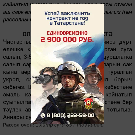
кайнатып чыгарыгыз. Аннары шуңа ярты стакан
аш серкәсе кушып, яңадан кайнатып алыгыз һәм
рассолны бераз суытыгыз.
ӨЛЕШЛӘП ТОЗЛАНГАН КӘБЕСТӘ
Чистартылган кәбестәне урталай яисә дүрт
өлешкә кисегез. Шуны кайнап торган суга
салып, 3-5 минут кайнатыгыз һәм дуршлагка
салып саркытыгыз. Кәбестә яфракларын сак
кына аергалап, һәрберсе арасына туралган
укроп, сарымсак, кузаклы кызыл борыч
сибегез. Шул рәвешле тутырылган кәбестәне
эмаль кәстрүлгә салып, өстенә кайнатып
суытылган тозлы су салыгыз. Кәбестәне бер
тәүлек авыр гер белән бастырып тотыгыз.
Аннары суыкка куегыз.
Рассол өчен:
1 литр суга 85 г тоз кирәк.