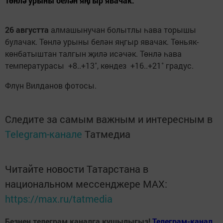
Төнлә урыны белән яңгыр явачак.
26 августта
алмашынучан болытлы һава торышы
булачак. Төнлә урыны белән яңгыр явачак. Төньяк-
көнбатыштан талгын җилә исәчәк. Төнлә һава
температурасы +8..+13˚, көндез +16..+21˚ градус.
Флүн Вилданов фотосы.
Следите за самым важным и интересным в
Telegram-канале
Татмедиа
Читайте новости Татарстана в
национальном мессенджере MАХ:
https://max.ru/tatmedia
Безнең телеграм каналга кушылыгыз!
Телеграм-канал