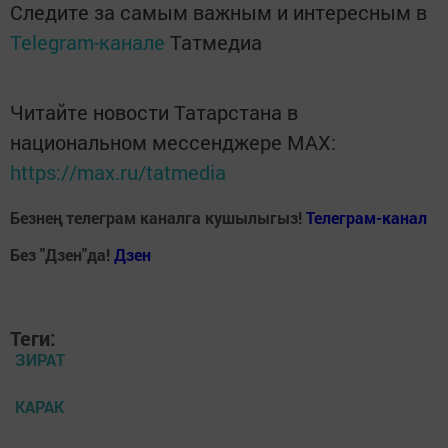
Следите за самым важным и интересным в
Telegram-канале
Татмедиа
Читайте новости Татарстана в
национальном мессенджере MАХ:
https://max.ru/tatmedia
Безнең телеграм каналга кушылыгыз!
Телеграм-канал
Без "Дзен"да!
Д
зен
Теги:
ЗИРАТ
КАРАК