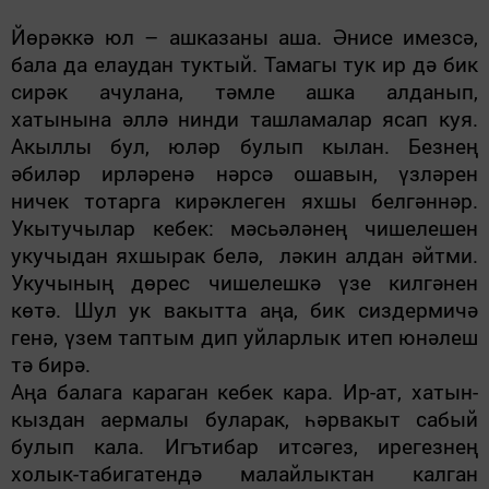
Йөрәккә юл – ашказаны аша. Әнисе имезсә,
бала да елаудан туктый. Тамагы тук ир дә бик
сирәк ачулана, тәмле ашка алданып,
хатынына әллә нинди ташламалар ясап куя.
Акыллы бул, юләр булып кылан. Безнең
әбиләр ирләренә нәрсә ошавын, үзләрен
ничек тотарга кирәклеген яхшы белгәннәр.
Укытучылар кебек: мәсьәләнең чишелешен
укучыдан яхшырак белә, ләкин алдан әйтми.
Укучының дөрес чишелешкә үзе килгәнен
көтә. Шул ук вакытта аңа, бик сиздермичә
генә, үзем таптым дип уйларлык итеп юнәлеш
тә бирә.
Аңа балага караган кебек кара. Ир-ат, хатын-
кыздан аермалы буларак, һәрвакыт сабый
булып кала. Игътибар итсәгез, ирегезнең
холык-табигатендә малайлыктан калган