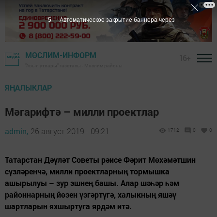
3
Автоматическое закрытие баннера через
МӨСЛИМ-ИНФОРМ
16+
"Авыл утлары" газетасы - Мөслим районы
ЯҢАЛЫКЛАР
Мәгарифтә – милли проектлар
admin,
26 август 2019 - 09:21
1712
0
0
Татарстан Дәүләт Советы рәисе Фәрит Мөхәмәтшин
сүзләренчә, милли проектларның тормышка
ашырылуы – зур эшнең башы. Алар шәһәр һәм
районнарның йөзен үзгәртүгә, халыкның яшәү
шартларын яхшыртуга ярдәм итә.