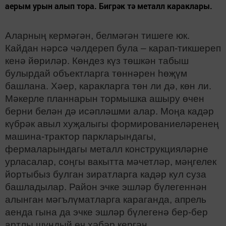
аерым урын алып тора. Бигрәк тә металл караклары.
Аларның кермәгән, белмәгән тишеге юк.
Кайдан нәрсә чәлдереп була – карап-тикшереп
кенә йөриләр. Көндез күз төшкән табыш
булырдай объектларга төннәрен һөҗүм
башлана. Хәер, каракларга төн ли дә, көн ли.
Мәкерле планнарын тормышка ашыру өчен
берни белән дә исәпләшми алар. Моңа кадәр
күбрәк авыл хуҗалыгы формированиеләренең
машина-трактор паркларындагы,
фермаларындагы металл конструкцияләрне
урласалар, соңгы вакытта мәчетләр, мәңгелек
йортыбыз булган зиратларга кадәр кул суза
башладылар. Район эчке эшләр бүлегеннән
алынган мәгълүматларга караганда, апрель
аенда гына да эчке эшләр бүлегенә бер-бер
артлы шундый өч хәбәр кергән.