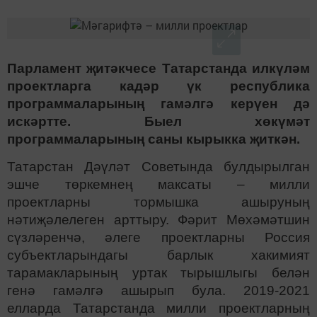
Парламент җитәкчесе Татарстанда илкүләм
проектларга кадәр үк республика
программаларының гамәлгә керүен дә
искәртте. Быел хөкүмәт
программаларының саны кырыкка җиткән.
Татарстан Дәүләт Советында булдырылган
эшче төркемнең максаты – милли
проектларны тормышка ашыруның
нәтиҗәлелеген арттыру. Фәрит Мөхәмәтшин
сүзләренчә, әлеге проектларны Россия
субъектларындагы барлык хакимият
тарамакларының уртак тырышлыгы белән
генә гамәлгә ашырып була. 2019-2021
елларда Татарстанда милли проектларның