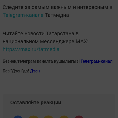
Следите за самым важным и интересным в
Telegram-канале
Татмедиа
Читайте новости Татарстана в
национальном мессенджере MАХ:
https://max.ru/tatmedia
Безнең телеграм каналга кушылыгыз!
Телеграм-канал
Без "Дзен"да!
Д
зен
Оставляйте реакции