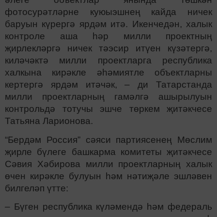
фотосурәтләрне куюыэшнең кайда ничек
баруын күрергә ярдәм итә. Икенчедән, халык
контроле аша һәр милли проектның
җирлекләргә ничек тәэсир итүен күзәтергә,
киләчәктә милли проектларга республика
халкына кирәкле әһәмиятле объектларны
кертергә ярдәм итәчәк, – ди Татарстанда
милли проектларның гамәлгә ашырылуын
контрольдә тотучы эшче төркем җитәкчесе
Татьяна Ларионова.
“Бердәм Россия” сәяси партиясенең Мөслим
җирле бүлеге башкарма комитеты җитәкчесе
Сәвия Хәбирова милли проектларның халык
өчен кирәкле булуын һәм нәтиҗәле эшләвен
билгеләп үтте:
– Бүген республика күләмендә һәм федераль