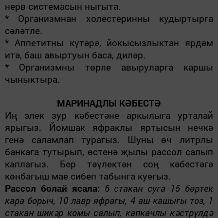
нерв системасын ныгыта.
* Организмнан холестеринны кудыртырга
сәләтле.
*
Аппетитны күтәрә, йокысызлыктан ярдәм
итә, баш авыртуын баса, диләр.
* Организмны төрле авыруларга каршы
чыныктыра.
МАРИНАДЛЫ КӘБЕСТӘ
Иң элек зур кәбестәне аркылыга урталай
ярыгыз. Йомшак яфраклы яртысын нечкә
генә саламлап турагыз. Шуны өч литрлы
банкага тутырып, өстенә җылы рассол салып
каплагыз. Бер тәүлектән соң кәбестәгә
көнбагыш мае сибеп табынга куегыз.
Рассол болай ясала:
6 стакан суга 15 бөртек
кара борыч, 10 лавр яфрагы, 4 аш кашыгы тоз, 1
стакан шикәр комы салып, капкачлы кәстрүлдә