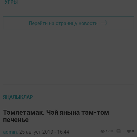
УГРЫ
Перейти на страницу новости
ЯҢАЛЫКЛАР
Тәмлетамак. Чәй янына тәм-том
печенье
admin,
25 август 2019 - 16:44
1223
0
0