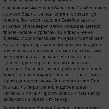
4 апрельдә эчке эшләр бүлегенә Октябрь авыл
җирлеге башлыгыннан кергән гаризага күз
салсаң, билгесез кешеләр Бәкәбез авылы
зиратын әйләндереп алган коймадан металл
просечкаларын урлаган. 13 апрель көнне
бүлеккә Мәлләтамак авылындагы “Сөләйман”
мәчете территориясенә бинаны әйләндереп
алу өчен кайтарып куелган металл сетка юкка
чыгу турында хәбәр керә. Яңа Усы авыл
җирлегендәге зиратны да читләп үтми
караклар. 24 апрель көнне район эчке эшләр
бүлегенә авыл җирлеге башлыгыннан кергән
гаризадан күренгәнчә, билгесез затлар Яңа
Усы авылы зиратын әйләндереп алган
койманың металл просечкаларын һәм тимер
чыбыкларын урлап киткәннәр.
Әлеге фактлар буенча Россия Федерациясе