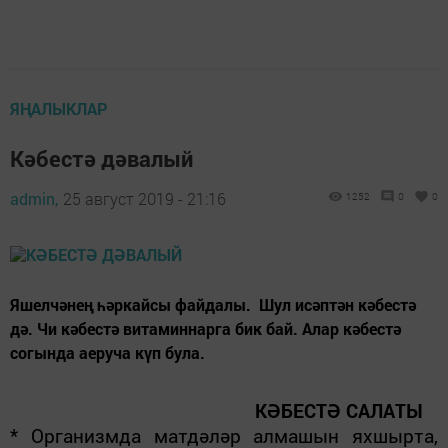
ЯҢАЛЫКЛАР
Кәбестә дәвалый
admin,
25 август 2019 - 21:16
1252
0
0
Яшелчәнең һәркайсы файдалы. Шул исәптән кәбестә
дә. Чи кәбестә витаминнарга бик бай. Алар кәбестә
согында аеруча күп була.
КӘБЕСТӘ САЛАТЫ
* Организмда матдәләр алмашын яхшырта,