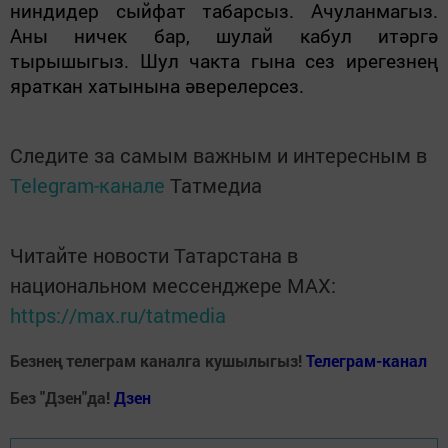
ниндидер сыйфат табарсыз. Ачуланмагыз.
Аны ничек бар, шулай кабул итәргә
тырышыгыз. Шул чакта гына сез ирегезнең
яраткан хатынына әверелерсез.
Следите за самым важным и интересным в
Telegram-канале
Татмедиа
Читайте новости Татарстана в
национальном мессенджере MАХ:
https://max.ru/tatmedia
Безнең телеграм каналга кушылыгыз!
Телеграм-канал
Без "Дзен"да!
Д
зен