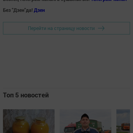
Без "Дзен"да!
Д
зен
Перейти на страницу новости
Топ 5 новостей