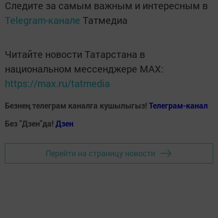
Следите за самым важным и интересным в
Telegram-канале
Татмедиа
Читайте новости Татарстана в
национальном мессенджере MАХ:
https://max.ru/tatmedia
Безнең телеграм каналга кушылыгыз!
Телеграм-канал
Без "Дзен"да!
Д
зен
Перейти на страницу новости