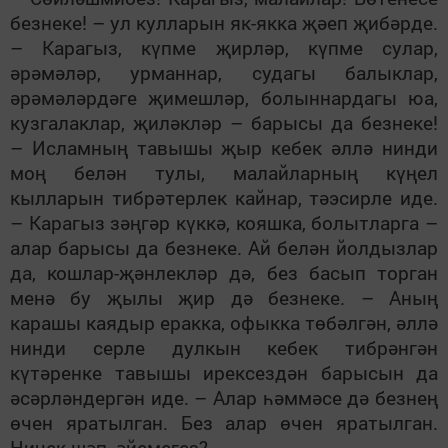
безнеке! – ул кулларын як-якка җәеп җибәрде.
– Карагыз, күпме җирләр, күпме сулар,
әрәмәләр, урманнар, судагы балыклар,
әрәмәләрдәге җимешләр, болыннардагы юа,
кузгалаклар, җиләкләр – барысы да безнеке!
– Исламның тавышы җыр кебек әллә нинди
моң белән тулы, малайларның күңел
кылларын тибрәтерлек кайнар, тәэсирле иде.
– Карагыз зәңгәр күккә, кояшка, болытларга –
алар барысы да безнеке. Ай белән йолдызлар
да, кошлар-җәнлекләр дә, без басып торган
менә бу җылы җир дә безнеке. – Аның
карашы каядыр еракка, офыкка төбәлгән, әллә
нинди серле дулкын кебек тибрәнгән
күтәренке тавышы ирексездән барысын да
әсәрләндергән иде. – Алар һәммәсе дә безнең
өчен яратылган. Без алар өчен яратылган.
Ничек шәп, әйемегез?