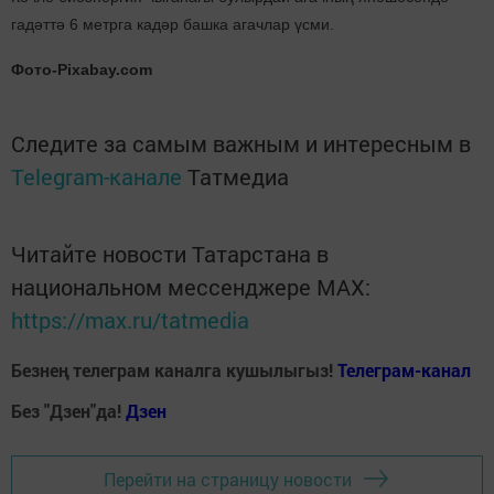
гадәттә 6 метрга кадәр башка агачлар үсми.
Фото-Pixabay.com
Следите за самым важным и интересным в
Telegram-канале
Татмедиа
Читайте новости Татарстана в
национальном мессенджере MАХ:
https://max.ru/tatmedia
Безнең телеграм каналга кушылыгыз!
Телеграм-канал
Без "Дзен"да!
Д
зен
Перейти на страницу новости