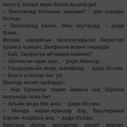
килүгә, балык өере белән җыела ди!
– Велосипед беләнме, җәяүме? – дип сорады
Ислам.
– Велосипед белән. Мин скутерда, – диде
Фаил.
Ислам, кармагын велосипедына беркетеп
урамга чыккач, Зөлфәтне исенә төшерде.
– Бәй, Зөлфәткә әйтмәдегезмени?
– Әйтмәгән идек шул, – диде Мансур.
– Калдырмыйк инде, малайлар, – диде Ислам.
– Безгә үпкәләр бит ул.
Мансур көлеп җибәрде:
– Аңа балыкка төшеп йөрисе юк, Шүкәсе
кырында гына бит.
– Алыйк инде без аны, – диде Ислам.
– Миндә кирәк-яраклар бар, Биштирәккә
баргач ясарбыз әле, – диде Ислам.
Өерләре белән малайлар килеп кергәч,