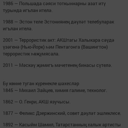
1986 — Польшада сәяси тоткыннарны азат итү
турында игълан ителә.
1988 — Эстон теле Эстониянең дәүләт телебуларак
игълан ителә.
2001 — Террористик акт: АКШтагы Халыкара сәүдә
үзәгенә (Нью-Йорк) һәм Пентагонга (Вашингтон)
террористик һөҗүмясала.
2011 — Мәскәү җәмигъ мәчетенең бинасы сүтелә.
Бу көнне туган күренекле шәхесләр
1845 — Михаил Зайцев, химия галиме, технолог.
1862 — О. Генри, АКШ язучысы.
1877 — Феликс Дзержинский, совет дәүләт эшлеклесе.
1892 — Касыйм Шамил, Татарстанның халык артисты