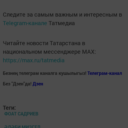
Следите за самым важным и интересным в
Telegram-канале
Татмедиа
Читайте новости Татарстана в
национальном мессенджере MАХ:
https://max.ru/tatmedia
Безнең телеграм каналга кушылыгыз!
Телеграм-канал
Без "Дзен"да!
Д
зен
Теги:
ФОАТ САДРИЕВ
ӘДӘБИ МИЗГЕЛ