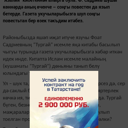
көннәрдә аның өченче – соңгы повестен да язып
бетерде. Газета укучыларыбызга шул соңгы
повестьтан бер өзек тәкъдим итәбез.
Районыбызда яшәп иҗат итүче язучы Фоат
Садриевның “Тургай” исемле яңа китабы басылып
чыгуы турында газета укучыларыбызга хәбәр иткән
идек инде. Китапта Ислам исемле малайның
(кушаматы “Тургай”) дөньяны танып белү
юлындагы тәүге адымнары сурәтләнә.
Ул – шук та, кирәк вакытта җитди дә, эчкерсез дә, сер
дә саклый белә. Дусларын үз артыннан ияртерлек
көчкә ия, тирә-яктагыларын сокландыра да. Тургай
бүген, безнең арада яши. Аның тормышы,
маҗаралары, кайвакыт хәл ителмәслек булып
тоелган проблемалары сезгә таныштыр бәлки?