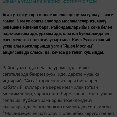
Агач утырту, тирә-юньне яшелләндерү, матурлау – изге
гамәл. Һәм ул соңгы елларда мөслимлеләрнең яшәү
рәвешенә әйләнеп бара. Райондашларыбыз көче белән
парк-скверларда, урамнарда, олы юл буйларында ел
саен меңләгән төп агач утыртыла. Кичә Рухи-әхлакый
үсеш елы кысаларында узган “Яшел Мөслим”
акциясенә дә олысы да, кечесе дә теләп кушылды.
Район үзәгендәге Бакча урамында кичке
сәгатьләрдә бәйрәм рухы иде: дәртле музыка
яңгырый, “Асса” төркеме кызлары биюләрен
кабатлый, кулларына көрәк һәм чиләк тоткан
мөслимлеләр, чарага старт бирелгәнне көтеп, үзара
гәпләшә. Күбесе урамнарны төзекләндерү
кысаларында оештырылган өмәләрдән соң килгән.
“Мөслимебезне матурлауга өлешебез керүгә сөенеп