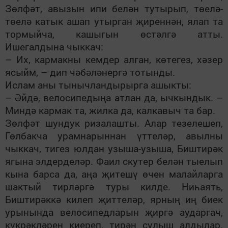
Зөлфәт, авызын ипи белән тутырып, төелә-
төелә катык ашап утырган җиреннән, ялап та
тормыйча, кашыгын өстәлгә атты.
Ишегалдына чыккач:
– Их, кармакны кемдер алган, көтегез, хәзер
ясыйм, – дип чәбәләнергә тотынды.
Ислам аны тынычландырырга ашыкты:
– Әйдә, велосипедыңа атлан да, ычкындык. –
Миндә кармак та, жилка да, калкавыч та бар.
Зөлфәт шундук ризалашты. Алар тезелешеп,
Гөлбакча урамнарыннан үттеләр, авылны
чыккач, тигез юлдан узыша-узыша, Биштирәк
ягына элдерделәр. Фаил скутер белән тыелып
кына барса да, аңа җитешү өчен малайларга
шактый тирләргә туры килде. Ниһаять,
Биштирәккә килеп җиттеләр, ярның иң биек
урынында велосипедларын җиргә аударгач,
күкрәкләрен киереп, тирән сулыш алдылар.