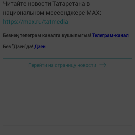
Читайте новости Татарстана в
национальном мессенджере MАХ:
https://max.ru/tatmedia
Безнең телеграм каналга кушылыгыз!
Телеграм-канал
Без "Дзен"да!
Д
зен
Перейти на страницу новости