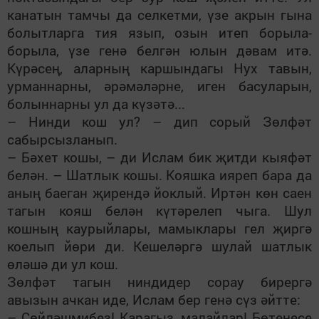
канатын тамчы да селкетми, үзе акрын гына
болытларга тия язып, озын итеп борыла-
борыла, үзе генә белгән юлын дәвам итә.
Күрәсең, аларның каршындагы Нух тавын,
урманнарны, әрәмәләрне, иген басуларын,
болыннарны ул да күзәтә...
– Нинди кош ул? – дип сорый Зөлфәт
сабырсызланып.
– Бәхет кошы, – ди Ислам бик җитди кыяфәт
белән. – Шатлык кошы. Кояшка ияреп бара да
аның баеган җирендә йоклый. Иртән көн саен
тагын кояш белән күтәрелеп чыга. Шул
кошның каурыйлары, мамыклары гел җиргә
коелып йөри ди. Кешеләргә шулай шатлык
өләшә ди ул кош.
Зөлфәт тагын ниндидер сорау бирергә
авызын ачкан иде, Ислам бер генә сүз әйтте:
– Сөйләшмибез! Карагыз, малайлар! Бөтенесе