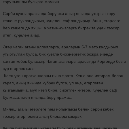
тору зыянлы булырга мөмкин.
Сәрби куагы арасында йөрү яки аның янында утырып тору
кешене рухландырып, күңелен сафландырыр. Аның егәрлеге
һәр кешегә дә яхшы, ә хатын-кызларга бигрәк тә уңай тәэсир
итеп, күңелен ачар.
Әгәр чаган агачы аллеяларга, араларын 5-7 метр калдырып
утыртылган булса, бик куәтле биоэнергетик боҗра эчендә
калган кебек буласың. Чаган агачлары арасында йөргәндә безгә
зур егәрлек килә.
Каен үзен яратканнарны гына ярата. Кеше аңа ихтирам белән
карап, аның янында күбрәк булса, ул аңа, егәрлеген
кызганмыйча, мул итеп бирә, сихәтлек китерә. Күңелең саф
булмаса, каен янында йөрү ярамас.
Миләш агачы егәрлеге һәм йогынтысы белән сәрби кебек
тәэсир итәр, әмма аның биокыры кимрәк.
Көчле биоэнергия чыганагы булырдай агачның янәшәсендә