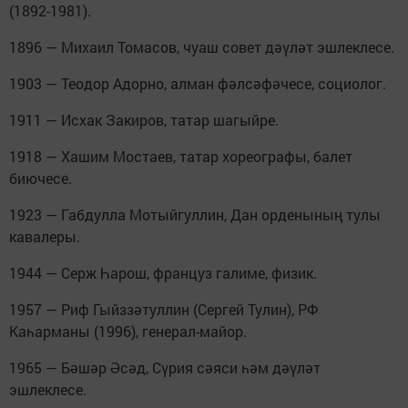
(1892-1981).
1896 — Михаил Томасов, чуаш совет дәүләт эшлеклесе.
1903 — Теодор Адорно, алман фәлсәфәчесе, социолог.
1911 — Исхак Закиров, татар шагыйре.
1918 — Хашим Мостаев, татар хореографы, балет
биючесе.
1923 — Габдулла Мотыйгуллин, Дан орденының тулы
кавалеры.
1944 — Серж Һарош, француз галиме, физик.
1957 — Риф Гыйззәтуллин (Сергей Тулин), РФ
Каһарманы (1996), генерал-майор.
1965 — Бәшәр Әсәд, Сүрия сәяси һәм дәүләт
эшлеклесе.