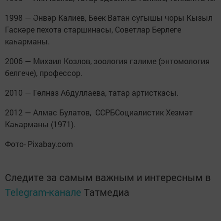
1998 — Әнвәр Калиев, Бөек Ватан сугышы чоры Кызыл
Гаскәре пехота старшинасы, Советлар Берлеге
каһарманы.
2006 — Михаил Козлов, зоология галиме (энтомология
белгече), профессор.
2010 — Гөлназ Абдуллаева, татар артисткасы.
2012 — Алмас Булатов, ССРБСоциалистик Хезмәт
Каһарманы (1971).
Фото- Pixabay.com
Следите за самым важным и интересным в
Telegram-канале
Татмедиа