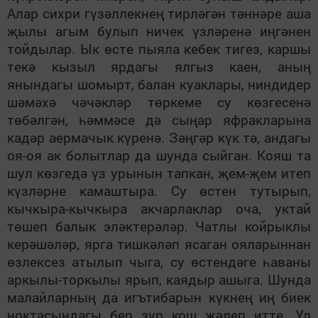
Алар сихри гүзәллекнең тирләгән тәннәре аша
җылы агым булып ничек үзләренә иңгәнен
тойдылар. Ык өсте пыяла кебек тигез, каршы
текә кызыл ярдагы ялгыз каен, аның
янындагы шомырт, балан куаклары, ниндидер
шәмәхә чәчәкләр төркеме су көзгесенә
төбәлгән, һәммәсе дә сыңар яфракларына
кадәр аермачык күренә. Зәңгәр күк тә, андагы
оя-оя ак болытлар да шунда сыйган. Кояш та
шул көзгедә үз урынын тапкан, җем-җем итеп
күзләрне камаштыра. Су өстен тутырып,
кычкыра-кычкыра акчарлаклар оча, уктай
төшеп балык эләктерәләр. Чатлы койрыклы
керәшәләр, ярга тишкәләп ясаган ояларыннан
өзлексез атылып чыга, су өстендәге һаваны
аркылы-торкылы ярып, каядыр ашыга. Шунда
малайларның да игътибарын күкнең иң биек
ноктасындагы бер зур кош җәлеп итте. Ул