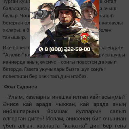
Тургай кушаматлы малай турындагы әлеге китап
балаларга да, үсмерләргә дә, олыларга да ачыш
булыр. Чөнки балачактагы борчуларын онытып
бетергән олылар – балалар тормышының катлаулы
яклары, ә балалар – зурларның серләре белән
танышыр.
Ике повестьтан торган бу китапны район үзәгендәге
“Азалия” кибетеннән алырга була. Ф. Садриев шушы
көннәрдә аның өченче – соңгы повестен да язып
бетерде. Газета укучыларыбызга шул соңгы
повестьтан бер өзек тәкъдим итәбез.
Фоат Садриев
– Улым, казларны инешкә илтеп кайтасыңмы?
Әнисе кай арада чыккан, кай арада аның
иңбашларына йомшак кулларын салып
өлгергән диген! Ислам, әнисенең бит очыннан
үбеп алгач, казларга “ка-ка-ка” дип бер генә