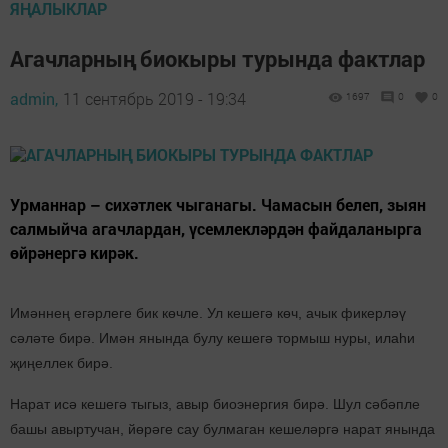
ЯҢАЛЫКЛАР
Агачларның биокыры турында фактлар
admin,
11 сентябрь 2019 - 19:34
1697
0
0
Урманнар – сихәтлек чыганагы. Чамасын белеп, зыян
салмыйча агачлардан, үсемлекләрдән файдаланырга
өйрәнергә кирәк.
Имәннең егәрлеге бик көчле. Ул кешегә көч, ачык фикерләү
сәләте бирә. Имән янында булу кешегә тормыш нуры, илаһи
җиңеллек бирә.
Нарат исә кешегә тыгыз, авыр биоэнергия бирә. Шул сәбәпле
башы авыртучан, йөрәге сау булмаган кешеләргә нарат янында