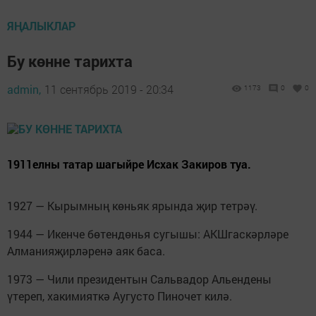
ЯҢАЛЫКЛАР
Бу көнне тарихта
admin,
11 сентябрь 2019 - 20:34
1173
0
0
1911елны татар шагыйре Исхак Закиров туа.
1927 — Кырымның көньяк ярында җир тетрәү.
1944 — Икенче бөтендөнья сугышы: АКШгаскәрләре
Алманияҗирләренә аяк баса.
1973 — Чили президентын Сальвадор Альендены
үтереп, хакимияткә Аугусто Пиночет килә.