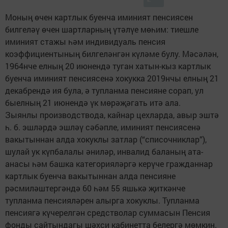
Моның өчен картлык буенча иминият пенсиясен
билгеләү өчен шартларның үтәлүе мөһим: тиешле
иминият стажы һәм индивидуаль пенсия
коэффициентының билгеләнгән күләме булу. Мәсәлән,
1964нче елның 20 июнендә туган хатын-кыз картлык
буенча иминият пенсиясенә хокукка 2019нчы елның 21
декабрендә ия була, ә тупланма пенсияне сорап, ул
быелның 21 июнендә үк мөрәҗәгать итә ала.
Зыянлы производствода, кайнар цехларда, авыр эштә
һ. б. эшләрдә эшләү сәбәпле, иминият пенсиясенә
вакытыннан алда хокуклы затлар (“списочниклар”),
шулай ук күпбалалы әниләр, инвалид баланың ата-
анасы һәм башка категорияләргә керүче гражданнар
картлык буенча вакытыннан алда пенсияне
рәсмиләштергәндә 60 һәм 55 яшькә җиткәнче
тупланма пенсияләрен алырга хокуклы. Тупланма
пенсиягә күчерелгән средстволар суммасын Пенсия
фонды сайтындагы шәхси кабинетта белергә мөмкин.