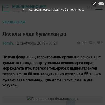
МӨСЛИМ-ИНФОРМ
16+
3
Автоматическое закрытие баннера через
"Авыл утлары" газетасы - Мөслим районы
ЯҢАЛЫКЛАР
Лаеклы ялда булмасаң да
admin,
12 сентябрь 2019 - 08:24
1320
0
0
Пенсия фондының территориаль органына пенсия яше
тулмаган гражданнар тупланма пенсияләрен сорап
мөрәҗәгать итә. Исегезгә төшерәбез: иминиятләнгән
затлар, ягъни 60 яшькә җиткән ир-атлар һәм 55 яшькә
җиткән хатын-кызлар, тупланма пенсияне алырга
хокуклы.