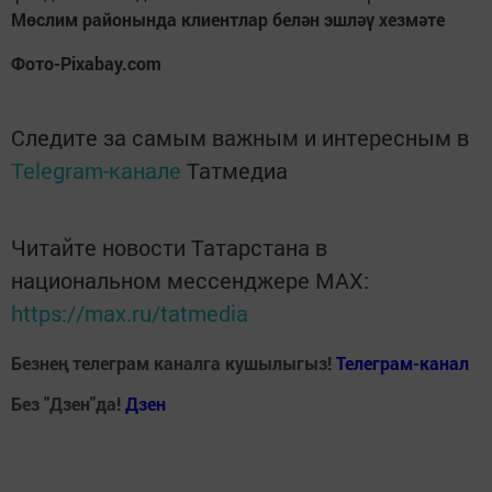
Мөслим районында клиентлар белән эшләү хезмәте
Фото-Pixabay.com
Следите за самым важным и интересным в
Telegram-канале
Татмедиа
Читайте новости Татарстана в
национальном мессенджере MАХ:
https://max.ru/tatmedia
Безнең телеграм каналга кушылыгыз!
Телеграм-канал
Без "Дзен"да!
Д
зен