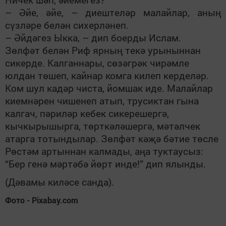
– Әйе, әйе, – диештеләр малайлар, аның
сүзләре белән сихерләнеп.
– Әйдәгез Ыкка, – дип боерды Ислам.
Зөлфәт белән Риф ярның текә урыныннан
сикерде. Калганнары, сөзәгрәк чирәмле
юлдан төшеп, кайнар комга килеп керделәр.
Ком шул кадәр чиста, йомшак иде. Малайлар
киемнәрен чишенеп атып, трусиктан гына
калгач, пәриләр кебек сикерешергә,
кычкырышырга, төрткәләшергә, мәтәлчек
атарга тотындылар. Зөлфәт кәҗә бәтие төсле
Рөстәм артыннан калмады, аңа туктаусыз:
“Бер генә мәртәбә йөрт инде!” дип ялынды.
(Дәвамы киләсе санда).
Фото - Pixabay.com