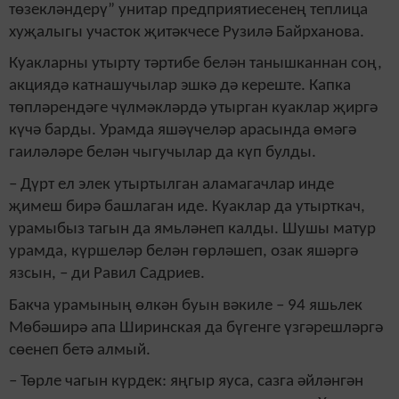
төзекләндерү” унитар предприятиесенең теплица
хуҗалыгы участок җитәкчесе Рузилә Байрханова.
Куакларны утырту тәртибе белән танышканнан соң,
акциядә катнашучылар эшкә дә кереште. Капка
төпләрендәге чүлмәкләрдә утырган куаклар җиргә
күчә барды. Урамда яшәүчеләр арасында өмәгә
гаиләләре белән чыгучылар да күп булды.
– Дүрт ел элек утыртылган аламагачлар инде
җимеш бирә башлаган иде. Куаклар да утырткач,
урамыбыз тагын да ямьләнеп калды. Шушы матур
урамда, күршеләр белән гөрләшеп, озак яшәргә
язсын, – ди Равил Садриев.
Бакча урамының өлкән буын вәкиле – 94 яшьлек
Мөбәширә апа Ширинская да бүгенге үзгәрешләргә
сөенеп бетә алмый.
– Төрле чагын күрдек: яңгыр яуса, сазга әйләнгән