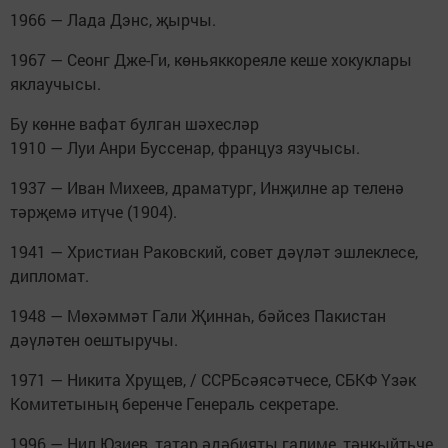
1966 — Лада Дэнс, җырчы.
1967 — Сеонг Дже-Ги, көньяккореяле кеше хокуклары
яклаучысы.
Бу көнне вафат булган шәхесләр
1910 — Луи Анри Буссенар, француз язучысы.
1937 — Иван Михеев, драматург, Инҗилне ар теленә
тәрҗемә итүче (1904).
1941 — Христиан Раковский, совет дәүләт эшлеклесе,
дипломат.
1948 — Мөхәммәт Гали Җиннаһ, бәйсез Пакистан
дәүләтен оештыручы.
1971 — Никита Хрущев, / ССРБсәясәтчесе, СБКФ Үзәк
Комитетының беренче Генераль секретаре.
1996 — Нил Юзиев, татар әдәбияты галиме, тәнкыйтьче.