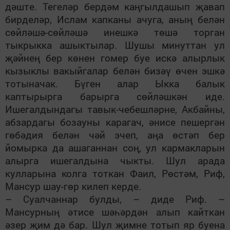
дәште. Тегеләр бердәм каңгылдашып җавап
бирделәр, Ислам капканы ачуга, аның белән
сөйләшә-сөйләшә инешкә төшә торган
тыкрыкка ашыктылар. Шушы минуттан ул
җәйнең бер көнен гомер буе искә алырлык
кызыклы вакыйгалар белән бизәү өчен эшкә
тотыначак. Бүген алар Ыкка балык
каптырырга барырга сөйләшкән иде.
Ишегалдындагы тавык-чебешләрне, Акбайны,
абзардагы бозауны карагач, әнисе пешергән
гөбәдия белән чәй эчеп, аңа өстәп бер
йомырка да ашаганнан соң, ул кармакларын
алырга ишегалдына чыкты. Шул арада
кулларына колга тоткан Фаил, Рөстәм, Риф,
Мансур шау-гөр килеп керде.
– Суалчаннар булды, – диде Риф. –
Мансурның әтисе шәһәрдән алып кайткан
әзер җим дә бар. Шул җимне тотып яр буена