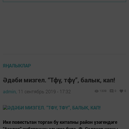
ЯҢАЛЫКЛАР
Әдәби мизгел. “Тфү, тфү”, балык, кап!
admin,
11 сентябрь 2019 - 17:32
1339
0
0
Ике повестьтан торган бу китапны район үзәгендәге
“Азалия” кибетеннән алырга була. Ф. Садриев шушы