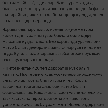
бетә алмыйбыз”, – ди алар. Бакча урамында да
быел зур реконструкция эшләре үткәрелде. Асфальт
юл тарайтып, ике якка да бордюрлар куелды, яшел
зона өчен җир әзерләнде.
Чараны оештыручылар, исеменә җисеме туры
килсен дип, урамны гүзәл бакчага өйләндерү
максатын күздә тоткан. Бер караганда урамда бик
матур булып, декоратив алмагачлар үсеп килә иде
инде. Бу юлы алар каршына, тәбәнәгрәк ярус ясау
өчен, куаклар утыртылды.
– Питомниктан 420 төп декоратив куак алып
кайттык. Ике төрдәге куак үсентеләре биредә үсүче
алмагачлар төсенә бик тә туры килә. Карап,
тәрбияләп торганда алар бик матур булып
формалашачак. Кара җиргә газон үләне чәчеләчәк.
Үзәк хастаханә территориясендәге яшел зона
үрнәгендә булачак бу урам, – ди
“Яшелләндерү һәм