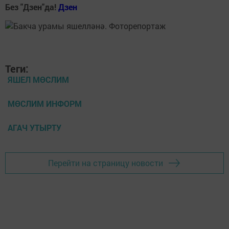
Без "Дзен"да!
Д
зен
Теги:
ЯШЕЛ МӨСЛИМ
МӨСЛИМ ИНФОРМ
АГАЧ УТЫРТУ
Перейти на страницу новости