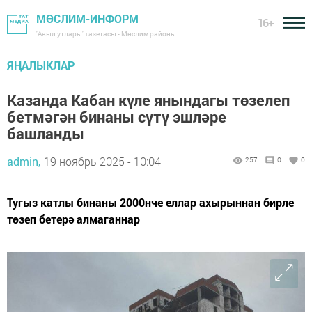
МӨСЛИМ-ИНФОРМ
16+
"Авыл утлары" газетасы - Мөслим районы
ЯҢАЛЫКЛАР
Казанда Кабан күле янындагы төзелеп
бетмәгән бинаны сүтү эшләре
башланды
admin,
19 ноябрь 2025 - 10:04
257
0
0
Тугыз катлы бинаны 2000нче еллар ахырыннан бирле
төзеп бетерә алмаганнар