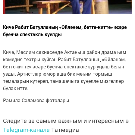
Кичә Рабит Батулланың «Өйләнәм, бетте-китте» әсәре
буенча спектакль куелды
Кичә, Мөслим сәхнәсендә Актаныш район драма һәм
комедия театры куйган Рабит Батулланың «Өйләнәм,
бетте-китте» әсәре буенча спектакле зур уңыш белән
узды. Артистлар юмор аша бик мөһим тормыш
темаларын күтәреп, тамашачыга күңелле мизгелләр
бүләк итте.
Рәмилә Сәләмова фотолары.
Следите за самым важным и интересным в
Telegram-канале
Татмедиа