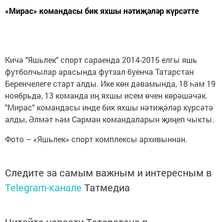
«Мирас» командасы бик яхшы нәтиҗәләр күрсәтте
Кичә "Яшьлек" спорт сараенда 2014-2015 елгы яшь
футболчылар арасында футзал буенча Татарстан
Беренчелеге старт алды. Ике көн дәвамында, 18 һәм 19
ноябрьдә, 13 команда иң яхшы исем өчен көрәшәчәк.
"Мирас" командасы инде бик яхшы нәтиҗәләр күрсәтә
алды, Әлмәт һәм Сарман командаларын җиңеп чыкты.
Фото – «Яшьлек» спорт комплексы архивыннан.
Следите за самым важным и интересным в
Telegram-канале
Татмедиа