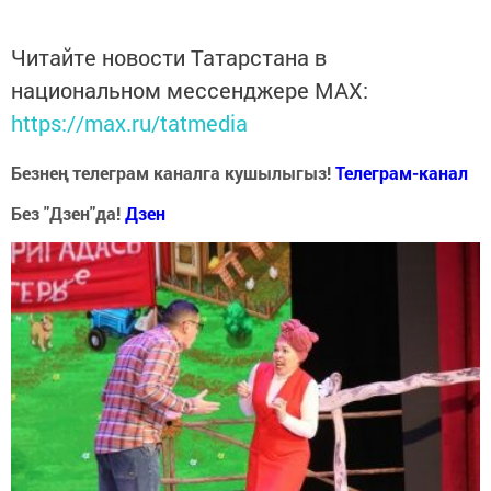
Читайте новости Татарстана в
национальном мессенджере MАХ:
https://max.ru/tatmedia
Безнең телеграм каналга кушылыгыз!
Телеграм-канал
Без "Дзен"да!
Д
зен