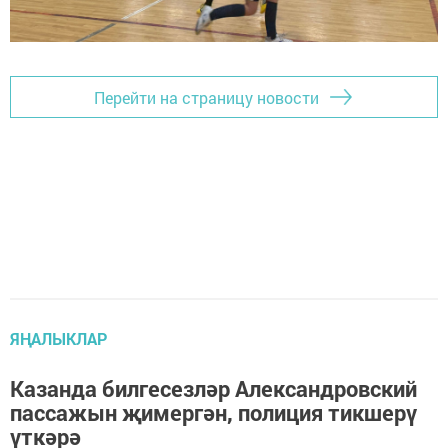
Перейти на страницу новости
ЯҢАЛЫКЛАР
Казанда билгесезләр Александровский
пассажын җимергән, полиция тикшерү
үткәрә