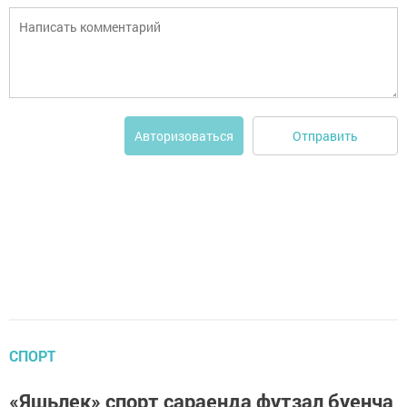
Отправить
Авторизоваться
СПОРТ
«Яшьлек» спорт сараенда футзал буенча