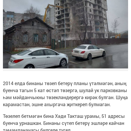
2014 елда бинаны төзеп бетерү планы үтәлмәгән, аның
буенча тагын 5 кат өстәп төзергә, шулай ук парковканы
һәм мәйданчыкны төзекләндерергә кирәк булган. Шуңа
карамастан, эшне ахыргача җиткереп булмаган.
Төзелеп бетмәгән бина Хәди Такташ урамы, 51 адресы
буенча урнашкан. Бинаны сүтеп бетерү эшләре кайчан
тәмамланачагы билгеле түгел.