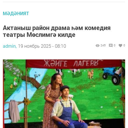
МӘДӘНИЯТ
Актаныш район драма һәм комедия
театры Мөслимгә килде
admin,
19 ноябрь 2025 - 08:10
245
0
0