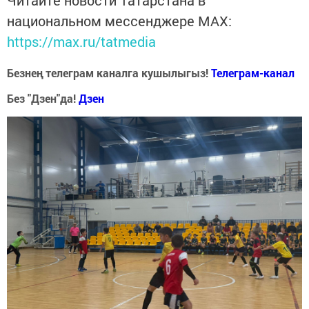
Читайте новости Татарстана в
национальном мессенджере MАХ:
https://max.ru/tatmedia
Безнең телеграм каналга кушылыгыз!
Телеграм-канал
Без "Дзен"да!
Д
зен