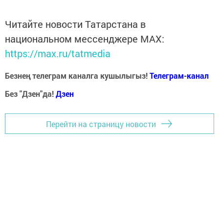
Читайте новости Татарстана в
национальном мессенджере MАХ:
https://max.ru/tatmedia
Безнең телеграм каналга кушылыгыз!
Телеграм-канал
Без "Дзен"да!
Д
зен
Перейти на страницу новости