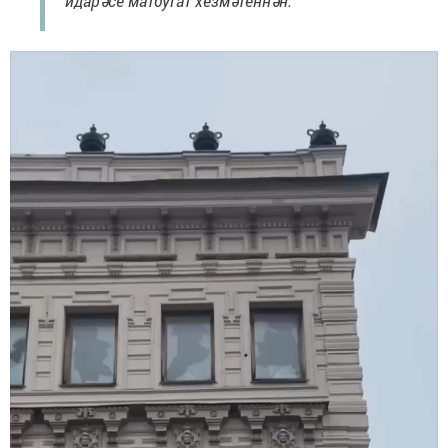
идарәсе матбугат хезмәтеннән.