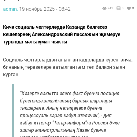
admin,
19 ноябрь 2025 - 08:42
241
0
0
Кичә социаль челтәрләрдә Казанда билгесез
кешеләрнең Александровский пассажын җимерүе
турында мәгълүмат чыкты
Социаль челтәрләрдән алынган кадрларда күренгәнчә,
бинаның тәрәзәләре ватылган һәм төп балкон зыян
күргән.
"Хәзерге вакытта әлеге факт буенча полиция
бүлегендә вакыйганың барлык шартлары
тикшерелә. Аның нәтиҗәләре буенча
процессуаль карар кабул ителәчәк", - дип
хәбәр иттеләр "Татар-информ"га Россия Эчке
эшләр министрлыгының Казан буенча