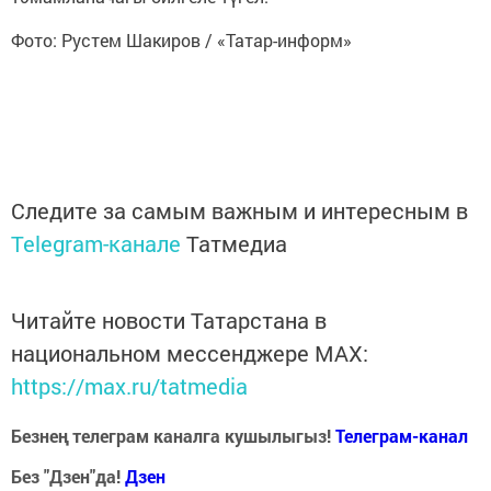
Фото: Рустем Шакиров / «Татар-информ»
Следите за самым важным и интересным в
Telegram-канале
Татмедиа
Читайте новости Татарстана в
национальном мессенджере MАХ:
https://max.ru/tatmedia
Безнең телеграм каналга кушылыгыз!
Телеграм-канал
Без "Дзен"да!
Д
зен