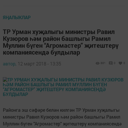
ЯҢАЛЫКЛАР
ТР Урман хуҗалыгы министры Равил
Кузюров һәм район башлыгы Рамил
Муллин бүген “Агромастер” җитештерү
компаниясендә булдылар
автор,
12 март 2018 - 13:35
881
0
0
Районга эш сәфәре белән килгән ТР Урман хуҗалыгы
министры Равил Кузюров һәм район башлыгы Рамил
Муллин бүген "Агромастер" җитештерү компаниясендә