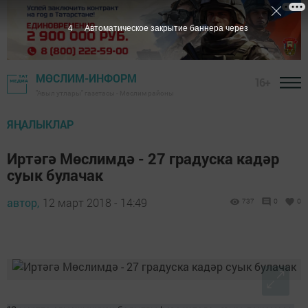
3
Автоматическое закрытие баннера через
МӨСЛИМ-ИНФОРМ
16+
"Авыл утлары" газетасы - Мөслим районы
ЯҢАЛЫКЛАР
Иртәгә Мөслимдә - 27 градуска кадәр
суык булачак
автор,
12 март 2018 - 14:49
737
0
0