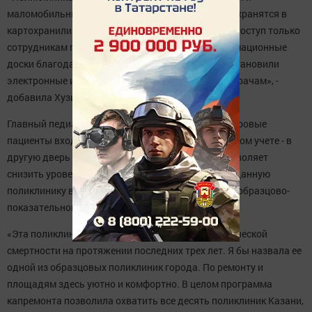
маломобильных групп граждан. Теперь карточки хранятся в
картохранилище, это очень удобно. Туда открыт доступ только
сотрудникам поликлиники. Мы убрали все информационные
доски благодаря новой информационной зоне, установили
электронные инфоматы для записи пациентов к врачам», -
добавила Хузиева.
Главный педиатр Казани также отметила, что здоровые
пациенты входят в одну, а стоящие на диспансерном учете - в
другую дверь медицинского учреждения. Это позволяет
снизить уровень перекрестного инфицирования. Данную
поликлинику в центре города специалист считает образцово-
показательной.
«Эта поликлиника - единственная, где нет младенческой
смертности на протяжении последних трех лет. Я бы назвала ее
одной из образцовых поликлиник города. По ремонту и
площадям здесь уютно и комфортно. В целом программа
капремонта позволила охватить все десять поликлиник Казани,