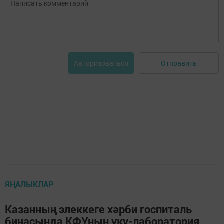
Отправить
Авторизоваться
ЯҢАЛЫКЛАР
Казанның элеккеге хәрби госпиталь
бинасында КФУның уку-лаборатория