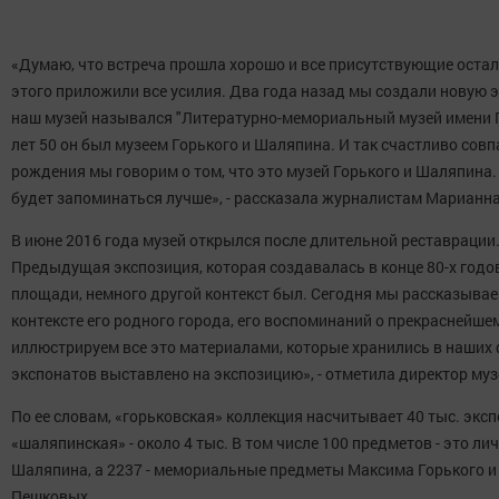
«Думаю, что встреча прошла хорошо и все присутствующие оста
этого приложили все усилия. Два года назад мы создали новую э
наш музей назывался "Литературно-мемориальный музей имени Г
лет 50 он был музеем Горького и Шаляпина. И так счастливо совпа
рождения мы говорим о том, что это музей Горького и Шаляпина.
будет запоминаться лучше», - рассказала журналистам Марианна
В июне 2016 года музей открылся после длительной реставрации.
Предыдущая экспозиция, которая создавалась в конце 80-х годо
площади, немного другой контекст был. Сегодня мы рассказывае
контексте его родного города, его воспоминаний о прекраснейшем
иллюстрируем все это материалами, которые хранились в наших 
экспонатов выставлено на экспозицию», - отметила директор муз
По ее словам, «горьковская» коллекция насчитывает 40 тыс. эксп
«шаляпинская» - около 4 тыс. В том числе 100 предметов - это л
Шаляпина, а 2237 - мемориальные предметы Максима Горького и
Пешковых.