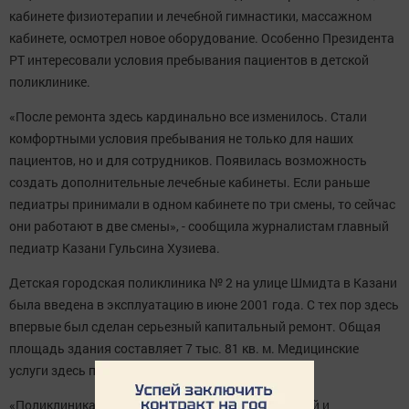
кабинете физиотерапии и лечебной гимнастики, массажном
кабинете, осмотрел новое оборудование. Особенно Президента
РТ интересовали условия пребывания пациентов в детской
поликлинике.
«После ремонта здесь кардинально все изменилось. Стали
комфортными условия пребывания не только для наших
пациентов, но и для сотрудников. Появилась возможность
создать дополнительные лечебные кабинеты. Если раньше
педиатры принимали в одном кабинете по три смены, то сейчас
они работают в две смены», - сообщила журналистам главный
педиатр Казани Гульсина Хузиева.
Детская городская поликлиника № 2 на улице Шмидта в Казани
была введена в эксплуатацию в июне 2001 года. С тех пор здесь
впервые был сделан серьезный капитальный ремонт. Общая
площадь здания составляет 7 тыс. 81 кв. м. Медицинские
услуги здесь получают около 32,5 тыс. человек.
«Поликлиника стала удобной для детей, родителей и