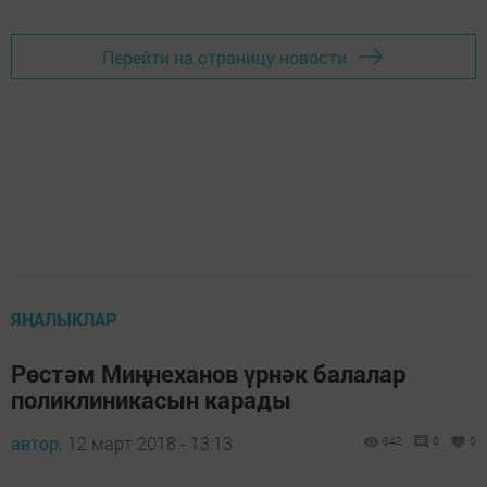
Перейти на страницу новости
ЯҢАЛЫКЛАР
Рөстәм Миңнеханов үрнәк балалар
поликлиникасын карады
автор,
12 март 2018 - 13:13
842
0
0