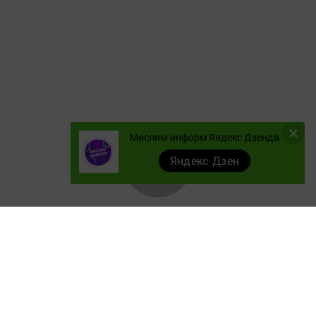
Мөслим-информ Яндекс Дзенда
Яндекс Дзен
Документы
Төрле темалар