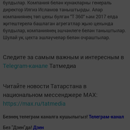
булдылар. Компания белән кунакларны генераль
директор Илгиз Исламов таныштырды. Алар
компаниянең төп цехы булган "Т 360" һәм 2017 елда
җитештерелә башлаган агрегатлар җыю цехында
булдылар, компаниянең эшчәнлеге белән таныштылар.
Шулай ук, цехта эшләүчеләр белән очраштылар.
Следите за самым важным и интересным в
Telegram-канале
Татмедиа
Читайте новости Татарстана в
национальном мессенджере MАХ:
https://max.ru/tatmedia
Безнең телеграм каналга кушылыгыз!
Телеграм-канал
Без "Дзен"да!
Д
зен