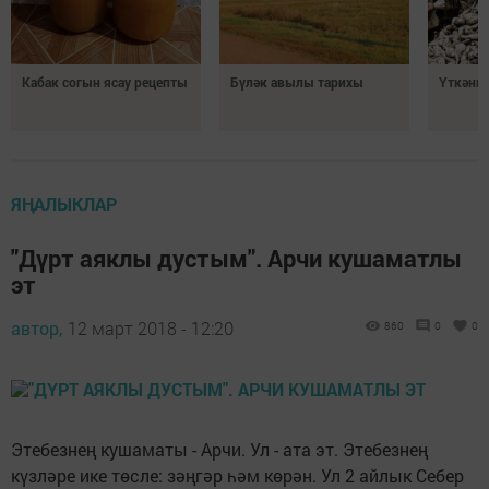
Кабак согын ясау рецепты
Бүләк авылы тарихы
Үткәннә
ЯҢАЛЫКЛАР
"Дүрт аяклы дустым". Арчи кушаматлы
эт
автор,
12 март 2018 - 12:20
860
0
0
Этебезнең кушаматы - Арчи. Ул - ата эт. Этебезнең
күзләре ике төсле: зәңгәр һәм көрән. Ул 2 айлык Себер