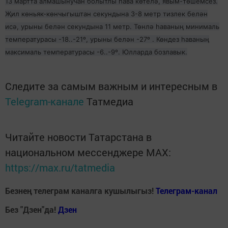
13 мартта алмашынучан болытлы һава көтелә, явым-төшемсез.
Җил көньяк-көнчыгыштан секундына 3-8 метр тизлек белән
исә, урыны белән секундына 11 метр. Төнлә һаваның минималь
температурасы -18..-21º, урыны белән -27º . Көндез һаваның
максималь температурасы -6..-9º. Юлларда бозлавык.
Следите за самым важным и интересным в
Telegram-канале
Татмедиа
Читайте новости Татарстана в
национальном мессенджере MАХ:
https://max.ru/tatmedia
Безнең телеграм каналга кушылыгыз!
Телеграм-канал
Без "Дзен"да!
Д
зен