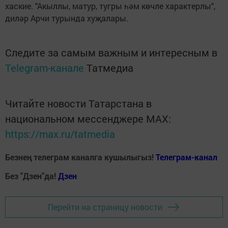
хаские. "Акыллы, матур, тугры һәм көчле характерлы",
диләр Арчи турында хуҗалары.
Следите за самым важным и интересным в
Telegram-канале
Татмедиа
Читайте новости Татарстана в
национальном мессенджере MАХ:
https://max.ru/tatmedia
Безнең телеграм каналга кушылыгыз!
Телеграм-канал
Без "Дзен"да!
Д
зен
Перейти на страницу новости