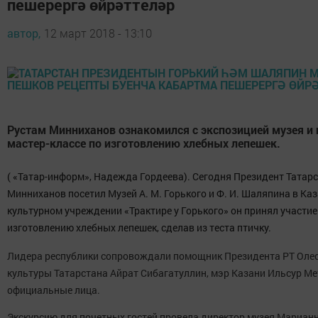
пешерергә өйрәттеләр
автор,
12 март 2018 - 13:10
Рустам Минниханов ознакомился с экспозицией музея и 
мастер-классе по изготовлению хлебных лепешек.
( «Татар-информ», Надежда Гордеева). Сегодня Президент Татар
Минниханов посетил Музей А. М. Горького и Ф. И. Шаляпина в Ка
культурном учреждении «Трактире у Горького» он принял участие 
изготовлению хлебных лепешек, сделав из теста птичку.
Лидера республики сопровождали помощник Президента РТ Олес
культуры Татарстана Айрат Сибагатуллин, мэр Казани Ильсур Ме
официальные лица.
Экскурсию для почетных гостей провела директор музея Мариан