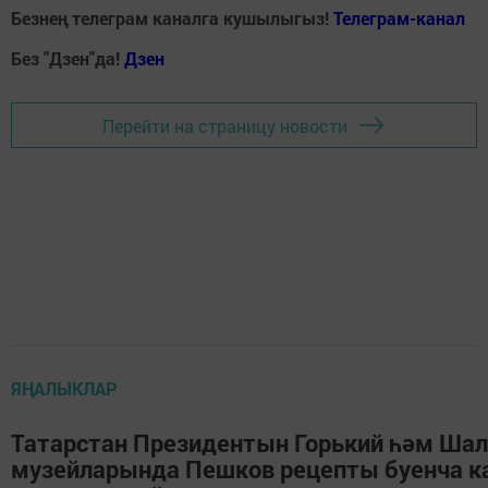
Безнең телеграм каналга кушылыгыз!
Телеграм-канал
Без "Дзен"да!
Д
зен
Перейти на страницу новости
ЯҢАЛЫКЛАР
Татарстан Президентын Горький һәм Ша
музейларында Пешков рецепты буенча к