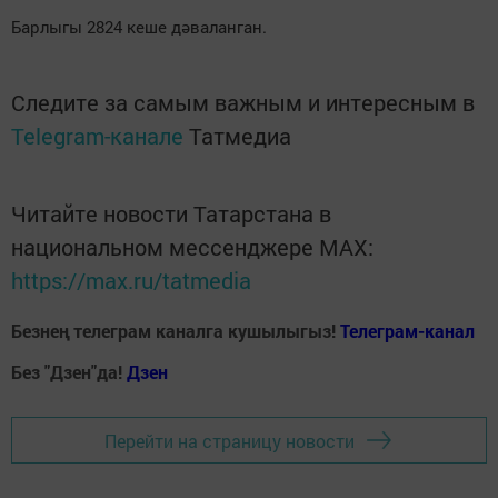
Барлыгы 2824 кеше дәваланган.
Следите за самым важным и интересным в
Telegram-канале
Татмедиа
Читайте новости Татарстана в
национальном мессенджере MАХ:
https://max.ru/tatmedia
Безнең телеграм каналга кушылыгыз!
Телеграм-канал
Без "Дзен"да!
Д
зен
Перейти на страницу новости