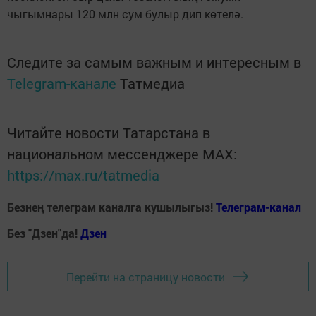
чыгымнары 120 млн сум булыр дип көтелә.
Следите за самым важным и интересным в
Telegram-канале
Татмедиа
Читайте новости Татарстана в
национальном мессенджере MАХ:
https://max.ru/tatmedia
Безнең телеграм каналга кушылыгыз!
Телеграм-канал
Без "Дзен"да!
Д
зен
Перейти на страницу новости