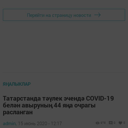
Перейти на страницу новости
ЯҢАЛЫКЛАР
Татарстанда тәүлек эчендә COVID-19
белән авыруның 44 яңа очрагы
расланган
admin,
15 июнь 2020 - 12:17
978
0
0