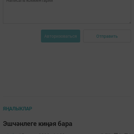
Отправить
Авторизоваться
ЯҢАЛЫКЛАР
Эшчәнлеге киңәя бара