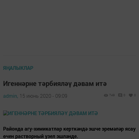
ЯҢАЛЫКЛАР
Игеннәрне тәрбияләү дәвам итә
admin,
15 июнь 2020 - 09:09
749
0
0
Районда агу-химикатлар керткәндә эшче эремәләр ясау
өчен растворный узел эшләнде.