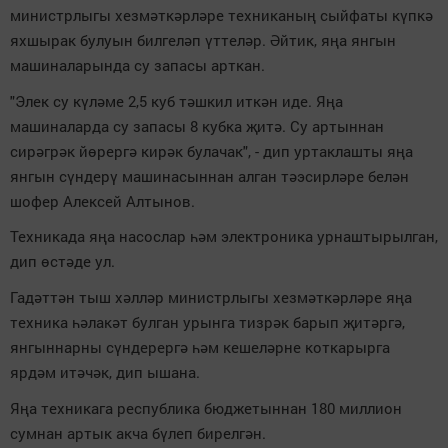
министрлыгы хезмәткәрләре техниканың сыйфаты күпкә
яхшырак булуын билгеләп үттеләр. Әйтик, яңа янгын
машиналарында су запасы арткан.
"Элек су күләме 2,5 куб тәшкил иткән иде. Яңа
машиналарда су запасы 8 кубка җитә. Су артыннан
сирәгрәк йөрергә кирәк булачак", - дип уртаклашты яңа
янгын сүндерү машинасыннан алган тәэсирләре белән
шофер Алексей Алтынов.
Техникада яңа насослар һәм электроника урнаштырылган,
дип өстәде ул.
Гадәттән тыш хәлләр министрлыгы хезмәткәрләре яңа
техника һәлакәт булган урынга тизрәк барып җитәргә,
янгыннарны сүндерергә һәм кешеләрне коткарырга
ярдәм итәчәк, дип ышана.
Яңа техникага республика бюджетыннан 180 миллион
сумнан артык акча бүлеп бирелгән.