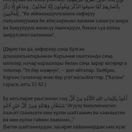
بِأَبْصَارِهِمْ لَمَّا سَمِعُوا الذِّكْرَ وَيَقُولُونَ إِنَّهُ لَمَجْنُونٌ . وَمَا هُوَ إِلَّا ذِكْرٌ
لِلْعَالَمِينَ . "Вә иййәкәәдүлләзиинә кәфәруу
ләйүзликуунәкә би әбесаариһим ләммәә сәмигуз-зикра
вә йәкуулүүнә иннәһүү ләмәҗнүүн. Вәмәә һүә илләә
зикрул-лил-гааләмиин".
(Дөрестән дә, кяферләр сиңа булган
дошманлыкларыннан Коръәнне ишеткәндә сиңа
киләләр, начар карашлары белән сиңа зарар китерергә
телиләр. "Ул бер мәҗнүн", — дип әйтәләр. Хәлбуки,
Коръән галәмнәр өчен бер үгет-нәсыйхәттер. ("Каләм"
сүрәсе, аять 51-52.)
Бу аятьләрне укыганнан соң: أَعُوذُ بِكَلِمَاتِ اللهِ التَّآمَّةِ مِنْ كُلِّ
شَيْطَانٍ وَهَامَّةٍ وَمِنْ كُلِّ عَيْنٍ لَامَّةٍ "Әгуузү бикәлимәәтил-
ләәһит-тәәммәти мин күлли шәйтаанин вә һәәммәтин
вә мин күлли гайнин ләәммәһ…"
(Бөтен шайтаннардан, зәһәрле хайваннардан һәм күзе