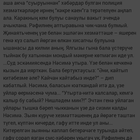
аша акча “суыруыннан” хәбәрдар булган полиция
хезмәткәрләре ирнең “кәкре каен”га терәтелүен аңлап
ала. Каракның кем булуы санаулы вакыт эчендә
ачыклана. Рәфилнең аптыравына чик-чама булмый.
Җинаятьченең үзе белән эшләгән хезмәттәше – яшерен
генә күз салып йөргән өлкән хисапчы булуына
ышанасы да килми аның. Ялгызы гына бала үстерүче
тыйнак бу хатыннан мондый мәкерне көтмәгән иде ул.
...Суд эскәмиясендә Нәсимә утыра. Үзе белән кечкенә
кызын да иярткән. Бала бертуктаусыз: “Әни, кайтып
китәбезме әле? Кайчан кайтабыз инде?” – дип
кабатлый. Нәсимә, баласын юаткандай итә дә, үзе
уйлар өермәсенә чума... “Утырта-нитә калсалар, кемгә
калыр бу сабый? Нишләдем мин?!” Эчтән генә уйлаган
уйлары тышка бәреп чыкканын үзе дә сизми калды
Нәсимә. Зыян күрүче хезмәттәшенең дә йөрәге таштан
түгел, күптән кичерде, гафу итте инде ул аны...
Китерелгән зыянны каплап бетерәчәге турында әйтеп,
гафу сорап язган смс-хәбәрен укыгач ук, Рәфилнең дә