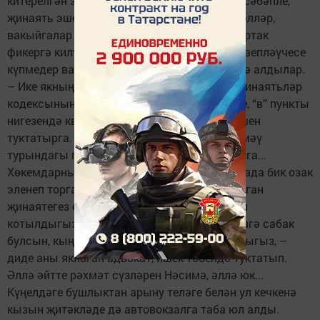
китерелгән зыянның тулысынча каплануы сәбәпле,
җинаять эшен туктатуыгызны сорыйм... Хәлләр,
вакыйгалар көтелмәгән борылыш алды... Уртак
фикергә килү өчен хөкемдар белән дәүләт гаепләүчесе
күпмедер вакыт үзара килешеп, сөйләшеп тә алдылар.
– Ике якның уртак килешүе нигезендә РФ Җинаятьләр
кодексының 158 нче маддәсе икенче бүлеге, “в” пункты
нигезендә квалификацияләнгән җинаять эшен
туктатырга. Яшәгән урыныннан чыгып китмәү
турындагы подписканы гамәлдән чыгарырга...
Хөкемдарның чүкече өстәлгә төшкәнче һавада бик озак
эленеп торгандай тоелды Нәсимәгә. – Кылган
җинаятегез өчен җаваплылыктан бик җиңел
котылдыгыз. Алга таба бу гамәлләрегез сезгә сабак
булсын, кыңгыр юлга кереп китүдән сакланыгыз, –
диде аны яклаган адвокат, ишек төбендә туктатып.
Әллә әйтте рәхмәт сүзләрен Нәсимә, әллә юк...
Күңелдәге бушлыктан арыну теләге белән ул кечкенә
кызын җитәкләде дә автовокзалга таба юл алды.