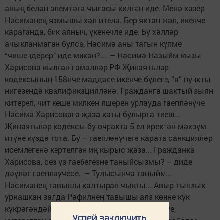
аның белән элемтәгә чыгасы килгән иде. Менә хәзер
Нәсимәнең язмышы хәл ителә. Бер яктан жәл, икенче
караганда, бик аяныч, үкенечле иде. Бу хәлләр
ачыкланмаган булса, Нәсимә аны тагын күпме
“чишендерер” иде микән?... – Нәсимә Назыйм кызы
Харисова кылган гамәлләр РФ Җинаятьләр
кодексының 158нче маддәсе икенче бүлеге, “в” пункты
нигезендә квалификацияләнә. Гражданга шактый зыян
китереп, чит кеше милкен яшерен урлауда гаепләнүче
Нәсимә Харисовага җәза каты булырга тиеш...
Җинаятьләр кодексы бу очракта 5 ел иректән мәхрүм
итүне күздә тота. Бу – гаепләнүчегә карата санкцияләр
исемлегенә кертелгән иң кырыс җәза... Гражданка
Харисова, сез үз гаебегезне таныйсызмы? – диде
дәүләт гаепләүчесе. – Тулысынча таныйм...
Нәсимәнең тавышы калтырап чыкты... Авыр тынлык
урнашкан залда Рәфилнең тавышы аяз көнне күк
күкрәгәндәй ишетелде: – Ике якның килешүе,