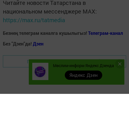
Читайте новости Татарстана в
национальном мессенджере MАХ:
https://max.ru/tatmedia
Безнең телеграм каналга кушылыгыз!
Телеграм-канал
Без "Дзен"да!
Д
зен
Перейти на страницу новости
Мөслим-информ Яндекс Дзенда
Яндекс Дзен