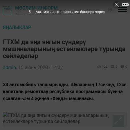
МӨСЛИМ-ИНФОРМ
16+
4
Автоматическое закрытие баннера через
"Авыл утлары" газетасы - Мөслим районы
ЯҢАЛЫКЛАР
ГТХМ да яңа янгын сүндерү
машиналарының өстенлекләре турында
сөйләделәр
admin,
15 июнь 2020 - 14:32
722
0
0
33 автомобиль тапшырылды. Шуларның 17се яңа, 12се
капиталь ремонтлау республика программасы буенча
ясалган һәм 4 җиңел «Хендэ» машинасы.