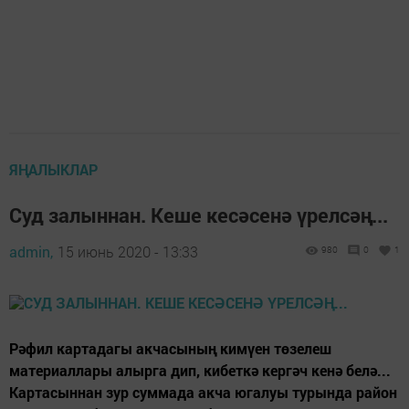
ЯҢАЛЫКЛАР
Суд залыннан. Кеше кесәсенә үрелсәң...
admin,
15 июнь 2020 - 13:33
980
0
1
Рәфил картадагы акчасының кимүен төзелеш
материаллары алырга дип, кибеткә кергәч кенә белә...
Картасыннан зур суммада акча югалуы турында район