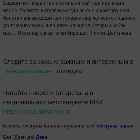
Башын иеп, аерылган ире янына кайтуда иде аның
исәбе. Рәфилгә китергән матди зыянны кайтару өчен
банктан алган кредитын түләргә җир җимертеп эшләсә
дә таманга туры киләчәген ул аңлап бетерми кебек
иде... Исемнәр үзгәртелеп бирелде. Лилия Шәймиева.
Следите за самым важным и интересным в
Telegram-канале
Татмедиа
Читайте новости Татарстана в
национальном мессенджере MАХ:
https://max.ru/tatmedia
Безнең телеграм каналга кушылыгыз!
Телеграм-канал
Без "Дзен"да!
Д
зен