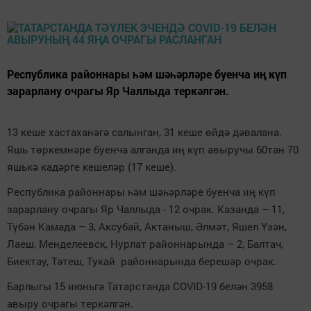
Республика районнары һәм шәһәрләре буенча иң күп
зарарлану очрагы Яр Чаллыда теркәлгән.
13 кеше хастаханәгә салынган, 31 кеше өйдә дәвалана.
Яшь төркемнәре буенча алганда иң күп авыручы 60тан 70
яшькә кадәрге кешеләр (17 кеше).
Республика районнары һәм шәһәрләре буенча иң күп
зарарлану очрагы Яр Чаллыда - 12 очрак. Казанда – 11,
Түбән Камада – 3, Аксубай, Актаныш, Әлмәт, Яшел Үзән,
Лаеш, Менделеевск, Нурлат районнарында – 2, Балтач,
Биектау, Тәтеш, Тукай районнарында берешәр очрак.
Барлыгы 15 июньгә Татарстанда COVID-19 белән 3958
авыру очрагы теркәлгән.