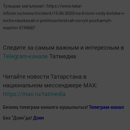
Тулырак мәгълүмат: https://www.tatar-
inform.ru/news/incident/15-06-2020/na-6-tonn-vody-bolshe-v-
mchs-rasskazali-o-preimuschestvah-novyh-pozharnyh-
mashin-5749687
Следите за самым важным и интересным в
Telegram-канале
Татмедиа
Читайте новости Татарстана в
национальном мессенджере MАХ:
https://max.ru/tatmedia
Безнең телеграм каналга кушылыгыз!
Телеграм-канал
Без "Дзен"да!
Д
зен