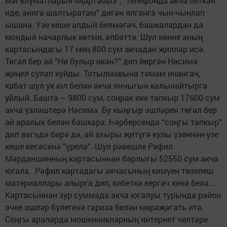
мәгълүматларын яңартабыз”, “телефонда акча беткән
иде, әнигә шалтыратам” дигән ялганга чын-чынлап
ышана. Үзе кеше алдый белмәгәч, башкалардан да
мондый начарлык көтми, әлбәттә. Шул көнне аның
картасындагы 17 мең 800 сум акчадан җилләр исә.
Төгәл бер ай “Ни булыр икән?” дип йөргән Нәсимә
җиңел сулап куйды. Тотылмавына тәмам инангач,
кабат шул ук юл белән акча янчыгын калынайтырга
уйлый. Башта – 9800 сум, соңрак ике тапкыр 17600 сум
акча үзләштерә Нәсимә. Бу кыңгыр эшләрен төгәл бер
ай аралык белән башкара. Һәрберсендә “соңгы тапкыр”
дип вәгъдә бирә дә, ай ахыры җитүгә кулы үзеннән-үзе
кеше кесәсенә “үрелә”. Шул рәвешле Рәфил
Мәрданшинның картасыннан барлыгы 52550 сум акча
югала. Рәфил картадагы акчасының кимүен төзелеш
материаллары алырга дип, кибеткә кергәч кенә белә...
Картасыннан зур суммада акча югалуы турында район
эчке эшләр бүлегенә гариза белән мөрәҗәгать итә.
Соңгы араларда мошенникларның интернет челтәре