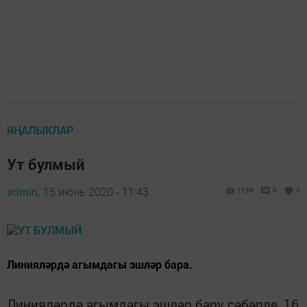
ЯҢАЛЫКЛАР
Ут булмый
admin,
15 июнь 2020 - 11:43
1136
0
0
Линияләрдә агымдагы эшләр бара.
Линияләрдә агымдагы эшләр бару сәбәпле, 16