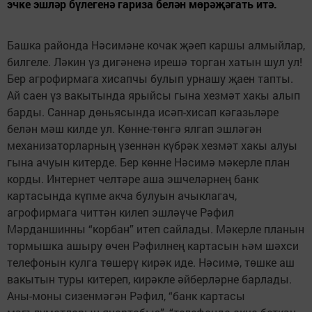
эчке эшләр бүлегенә гариза белән мөрәҗәгать итә.
Башка районда Нәсимәне кочак җәеп каршы алмыйлар,
билгеле. Ләкин үз дигәненә ирешә торган хатын шул ул!
Бер агрофирмага хисапчы булып урнашу җаен тапты.
Ай саен үз вакытында ярыйсы гына хезмәт хакы алып
барды. Саннар дөньясында исәп-хисап кәгазьләре
белән мәш килде ул. Көнне-төнгә ялгап эшләгән
механизаторларның үзеннән күбрәк хезмәт хакы алуы
гына ачуын китерде. Бер көнне Нәсимә мәкерле план
корды. Интернет челтәре аша эшчеләрнең банк
картасында күпме акча булуын ачыклагач,
агрофирмага читтән килеп эшләүче Рәфил
Мәрданшинны “корбан” итеп сайлады. Мәкерле планын
тормышка ашыру өчен Рәфилнең картасын һәм шәхси
телефонын кулга төшерү кирәк иде. Нәсимә, төшке аш
вакытын туры китереп, кирәкле әйберләрне барлады.
Аны-моны сизенмәгән Рәфил, “банк картасы