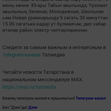
июнь көнне Югары Табын авылында, Үрәзмәт
авылының Зеленая, Молодежная, Школьная
һәм Новая урамнарында 9 сәгать 30 минуттан
15.00 сәгатькә кадәр ут булмаячак, дип хәбәр
итәләр район электр челтәрләреннән.
Следите за самым важным и интересным в
Telegram-канале
Татмедиа
Читайте новости Татарстана в
национальном мессенджере MАХ:
https://max.ru/tatmedia
Безнең телеграм каналга кушылыгыз!
Телеграм-канал
Без "Дзен"да!
Д
зен