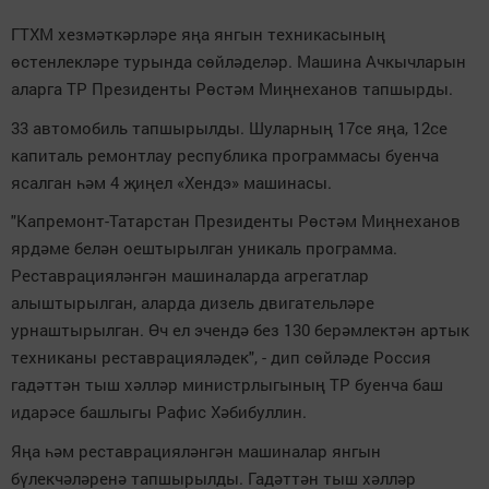
ГТХМ хезмәткәрләре яңа янгын техникасының
өстенлекләре турында сөйләделәр. Машина Ачкычларын
аларга ТР Президенты Рөстәм Миңнеханов тапшырды.
33 автомобиль тапшырылды. Шуларның 17се яңа, 12се
капиталь ремонтлау республика программасы буенча
ясалган һәм 4 җиңел «Хендэ» машинасы.
"Капремонт-Татарстан Президенты Рөстәм Миңнеханов
ярдәме белән оештырылган уникаль программа.
Реставрацияләнгән машиналарда агрегатлар
алыштырылган, аларда дизель двигательләре
урнаштырылган. Өч ел эчендә без 130 берәмлектән артык
техниканы реставрацияләдек", - дип сөйләде Россия
гадәттән тыш хәлләр министрлыгының ТР буенча баш
идарәсе башлыгы Рафис Хәбибуллин.
Яңа һәм реставрацияләнгән машиналар янгын
бүлекчәләренә тапшырылды. Гадәттән тыш хәлләр