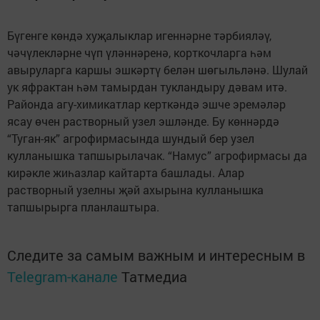
Бүгенге көндә хуҗалыклар игеннәрне тәрбияләү,
чәчүлекләрне чүп үләннәренә, корткочларга һәм
авыруларга каршы эшкәртү белән шөгыльләнә. Шулай
ук яфрактан һәм тамырдан тукландыру дәвам итә.
Районда агу-химикатлар керткәндә эшче эремәләр
ясау өчен растворный узел эшләнде. Бу көннәрдә
“Туган-як” агрофирмасында шундый бер узел
кулланышка тапшырылачак. “Намус” агрофирмасы да
кирәкле жиһазлар кайтарта башлады. Алар
растворный узелны җәй ахырына кулланышка
тапшырырга планлаштыра.
Следите за самым важным и интересным в
Telegram-канале
Татмедиа