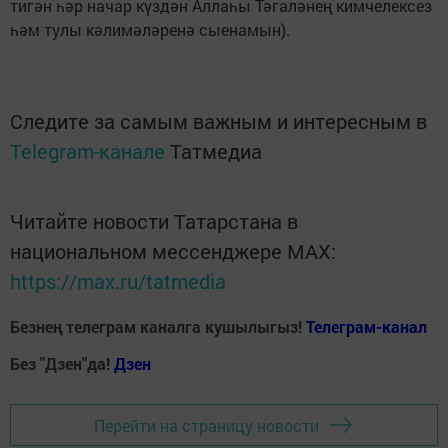
тигән һәр начар күздән Аллаһы Тәгаләнең кимчелексез
һәм тулы кәлимәләренә сыенамын).
Следите за самым важным и интересным в
Telegram-канале
Татмедиа
Читайте новости Татарстана в
национальном мессенджере MАХ:
https://max.ru/tatmedia
Безнең телеграм каналга кушылыгыз!
Телеграм-канал
Без "Дзен"да!
Д
зен
Перейти на страницу новости