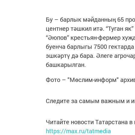
Бу – барлык мәйданның 65 проц
центнер тәшкил итә. “Туган як
“Әюпов” крестьян-фермер хуҗа
буенча барлыгы 7500 гектарда 
эшкәртү дә бара. Әлеге агроч
башкарылган.
Фото – "Мөслим-информ" архи
Следите за самым важным и 
Читайте новости Татарстана 
https://max.ru/tatmedia