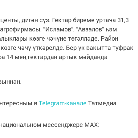
енты, дигән сүз. Гектар биреме уртача 31,3
” агрофирмасы, “Исламов”, “Авзалов” һәм
лыклары көзге чәчүне төгәлләде. Район
көзге чәчү үткәрелде. Бер үк вакытта туфрак
ара 14 мең гектардан артык мәйданда
выннан.
интересным в
Telegram-канале
Татмедиа
в национальном мессенджере MАХ: