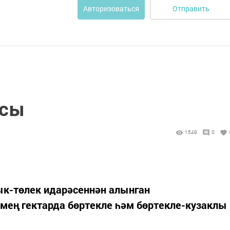
Отправить
Авторизоваться
асы
1549
0
к-төлек идарәсеннән алынган
 мең гектарда бөртекле һәм бөртекле-кузаклы