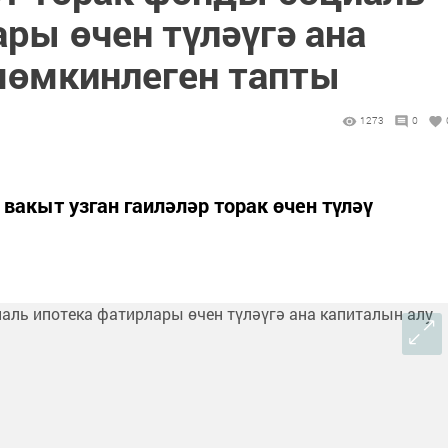
ры өчен түләүгә ана
мөмкинлеген тапты
1273
0
 вакыт узган гаиләләр торак өчен түләү