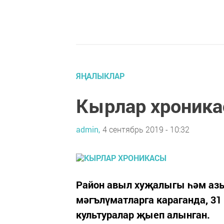
ЯҢАЛЫКЛАР
Кырлар хроник
admin,
4 сентябрь 2019 - 10:32
Район авыл хуҗалыгы һәм азы
мәгълүматларга караганда, 31
культуралар җыеп алынган.