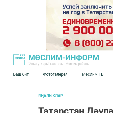
МӨСЛИМ-ИНФОРМ
"Авыл утлары" газетасы - Мөслим районы
Баш бит
Фотогалерея
Мөслим ТВ
ЯҢАЛЫКЛАР
Татарстан Дәүл