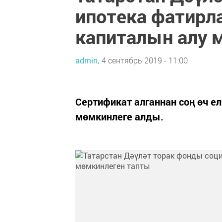
ипотека фатирла
капиталын алу 
admin,
4 сентябрь 2019 - 11:00
Сертификат алганнан соң өч ел
мөмкинлеге алды.