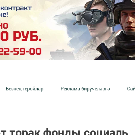
Безнең геройлар
Реклама бирүчеләргә
Сай
әт торак фонды социаль