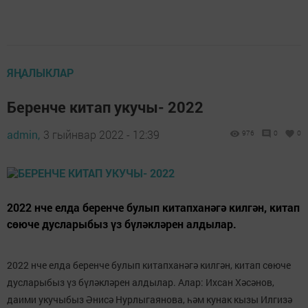
ЯҢАЛЫКЛАР
Беренче китап укучы- 2022
admin,
3 гыйнвар 2022 - 12:39
976
0
0
2022 нче елда беренче булып китапханәгә килгән, китап
сөюче дусларыбыз үз бүләкләрен алдылар.
2022 нче елда беренче булып китапханәгә килгән, китап сөюче
дусларыбыз үз бүләкләрен алдылар. Алар: Ихсан Хәсәнов,
даими укучыбыз Әнисә Нурлыгаянова, һәм кунак кызы Илгизә