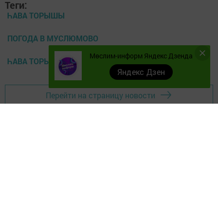
Теги:
ҺАВА ТОРЫШЫ
ПОГОДА В МУСЛЮМОВО
Мөслим-информ Яндекс Дзенда
ҺАВА ТОРЫШЫ МӨСЛИМДӘ
Яндекс Дзен
Перейти на страницу новости