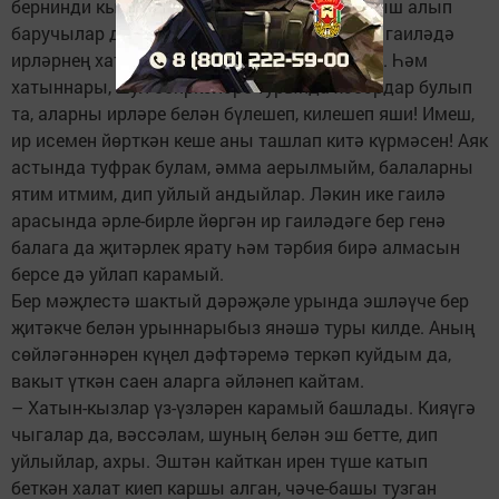
бернинди кысаларга да сыя алмаган тормыш алып
баручылар да шактый. Мин белгән берничә гаиләдә
ирләрнең хатыннары да, сөяркәләре дә бар. Һәм
хатыннары, шул сөяркәләре турында хәбәрдар булып
та, аларны ирләре белән бүлешеп, килешеп яши! Имеш,
ир исемен йөрткән кеше аны ташлап китә күрмәсен! Аяк
астында туфрак булам, әмма аерылмыйм, балаларны
ятим итмим, дип уйлый андыйлар. Ләкин ике гаилә
арасында әрле-бирле йөргән ир гаиләдәге бер генә
балага да җитәрлек ярату һәм тәрбия бирә алмасын
берсе дә уйлап карамый.
Бер мәҗлестә шактый дәрәҗәле урында эшләүче бер
җитәкче белән урыннарыбыз янәшә туры килде. Аның
сөйләгәннәрен күңел дәфтәремә теркәп куйдым да,
вакыт үткән саен аларга әйләнеп кайтам.
– Хатын-кызлар үз-үзләрен карамый башлады. Кияүгә
чыгалар да, вәссәлам, шуның белән эш бетте, дип
уйлыйлар, ахры. Эштән кайткан ирен түше катып
беткән халат киеп каршы алган, чәче-башы тузган