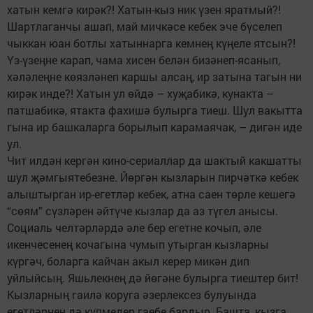
хатын кемгә кирәк?! Хатын-кыз ник үзен яратмый?!
Шартлаганчы ашап, май мичкәсе кебек эче бүселеп
чыккан юан ботлы хатыннарга кемнең күңеле ятсын?!
Үз-үзеңне карап, чама хисен белән бизәнеп-ясанып,
хәләлеңне көязләнеп каршы алсаң, ир затына тагын ни
кирәк инде?! Хатын ул өйдә – хуҗабикә, кунакта –
патшабикә, ятакта фахишә булырга тиеш. Шул вакытта
гына ир башкаларга борылып карамаячак, – дигән иде
ул.
Чит илдән кергән кино-сериаллар да шактый какшатты
шул җәмгыятебезне. Йөргән кызларын пирчәткә кебек
алыштырган ир-егетләр кебек, атна саен төрле кешегә
“сөям” сүзләрен әйтүче кызлар да аз түгел анысы.
Социаль челтәрләрдә әле бер егетне кочып, әле
икенчесенең кочагына чумып утырган кызларны
күргәч, боларга кайчан акыл керер микән дип
уйлыйсың. Яшьлекнең дә йөгәне булырга тиештер бит!
Кызларның гаилә коруга әзерлексез булуында
егетләрнең дә күпмедер гаебе бардыр. Башта, кызга