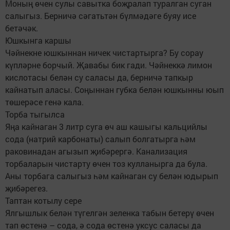
Моның өчен сулы савытка боҗралап туралган суган
салыгыз. Берничә сәгатьтән бүлмәдәге буяу исе
бетәчәк.
Юшкынга каршы
Чәйнекне юшкыннан ничек чистартырга? Бу сорау
күпләрне борчый. Җавабы бик гади. Чәйнеккә лимон
кислотасы белән су саласы да, берничә тапкыр
кайнатып аласы. Соңыннан губка белән юшкынны юып
төшерәсе генә кала.
Торба тыгылса
Яңа кайнаган 3 литр суга өч аш кашыгы кальцийлы
сода (натрий карбонаты) салып болгатырга һәм
раковинадан агызып җибәрергә. Канализация
торбаларын чистарту өчен тоз кулланырга да була.
Аны торбага салыгыз һәм кайнаган су белән юдырып
җибәрегез.
Таптан котылу сере
Ялгышлык белән түгелгән зеленка табын бетерү өчен
тап өстенә – сода, ә сода өстенә уксус саласы да