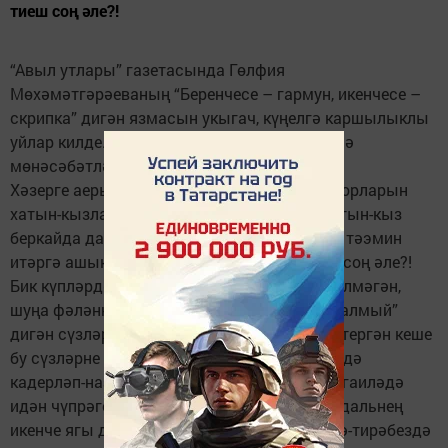
тиеш соң әле?!
“Авыл утлары” газетасында Гөлфия
Мөхәмәтгәрәеваның “Беренчесе – гармун, икенчесе –
скрипка” дигән язмасын укыгач, күңелгә каршылыклы
уйлар килде. Язмада сүз ир һәм хатын, гаилә
мөнәсәбәтләре турында бара.
Хәзерге аерылышу очракларының инициаторларын
хатын-кызлар дип күрсәтә автор. Ә нигә хатын-кыз
беркайда да эшләмәүче исереккә, гаиләсен тәэмин
итәргә ашыкмаган иргә түзеп яшәргә тиеш соң әле?!
Бик күпләрдән: “Гаиләдә дөрес тәрбия бирелмәгән,
шуңа фәләннәрнең кызлары ир белән тора алмый”
дигән сүзләрне ишеткән бар. Үзе кызлар үстергән кеше
бу сүзләрне әйтми, минемчә. Бер генә кеше дә
кадерләп-назлап үстергән кызының башка гаиләдә
идән чүпрәге булуын теләмәс иде. Хәер, медальнең
икенче ягы да бар бит әле. Сер түгел, әйләнә-тирәбездә