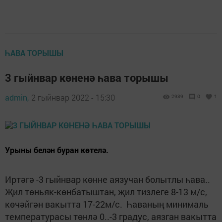
ҺАВА ТОРЫШЫ
3 гыйнвар көненә һава торышы
admin,
2 гыйнвар 2022 - 15:30
2939
0
1
Урыны белән буран көтелә.
Иртәгә -3 гыйнвар көнне аязучан болытлы һава..
Җил төньяк-көнбатыштан, җил тизлеге 8-13 м/с,
көчәйгән вакытта 17-22м/с. Һаваның минималь
температурасы төнлә 0..-3 градус, аязган вакытта