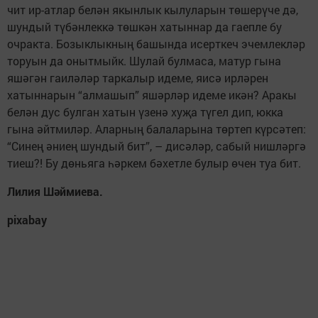
чит ир-атлар белән якынлык кылуларын төшерүче дә,
шундый түбәнлеккә төшкән хатыннар да гаепле бу
очракта. Бозыклыкның башында исерткеч эчемлекләр
торуын да онытмыйк. Шулай булмаса, матур гына
яшәгән гаиләләр таркалыр идеме, яисә ирләрен
хатыннарын “алмашып” яшәрләр идеме икән? Аракы
белән дус булган хатын үзенә хуҗа түгел дип, юкка
гына әйтмиләр. Аларның балаларына төртеп күрсәтеп:
“Синең әниең шундый бит”, – дисәләр, сабый нишләргә
тиеш?! Бу дөньяга һәркем бәхетле булыр өчен туа бит.
Лилия Шәймиева.
pixabay