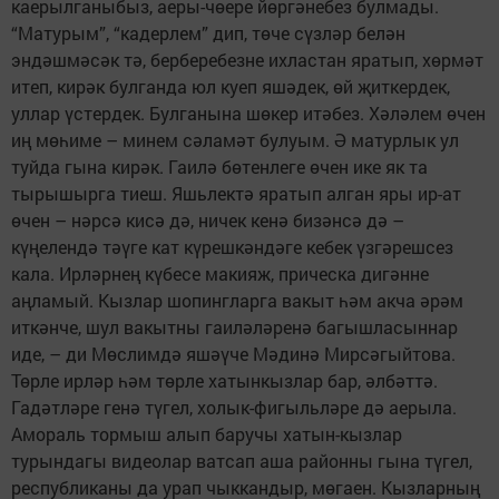
каерылганыбыз, аеры-чөере йөргәнебез булмады.
“Матурым”, “кадерлем” дип, төче сүзләр белән
эндәшмәсәк тә, берберебезне ихластан яратып, хөрмәт
итеп, кирәк булганда юл куеп яшәдек, өй җиткердек,
уллар үстердек. Булганына шөкер итәбез. Хәләлем өчен
иң мөһиме – минем сәламәт булуым. Ә матурлык ул
туйда гына кирәк. Гаилә бөтенлеге өчен ике як та
тырышырга тиеш. Яшьлектә яратып алган яры ир-ат
өчен – нәрсә кисә дә, ничек кенә бизәнсә дә –
күңелендә тәүге кат күрешкәндәге кебек үзгәрешсез
кала. Ирләрнең күбесе макияж, прическа дигәнне
аңламый. Кызлар шопингларга вакыт һәм акча әрәм
иткәнче, шул вакытны гаиләләренә багышласыннар
иде, – ди Мөслимдә яшәүче Мәдинә Мирсәгыйтова.
Төрле ирләр һәм төрле хатынкызлар бар, әлбәттә.
Гадәтләре генә түгел, холык-фигыльләре дә аерыла.
Амораль тормыш алып баручы хатын-кызлар
турындагы видеолар ватсап аша районны гына түгел,
республиканы да урап чыккандыр, мөгаен. Кызларның