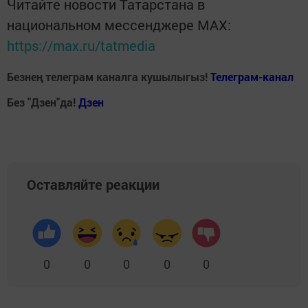
Читайте новости Татарстана в
национальном мессенджере MАХ:
https://max.ru/tatmedia
Безнең телеграм каналга кушылыгыз!
Телеграм-канал
Без "Дзен"да!
Д
зен
Оставляйте реакции
0
0
0
0
0