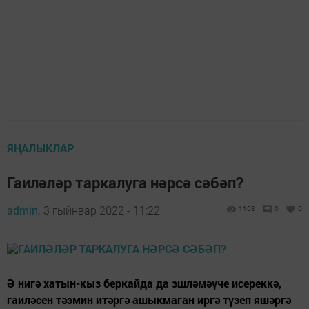
ЯҢАЛЫКЛАР
Гаиләләр таркалуга нәрсә сәбәп?
admin,
3 гыйнвар 2022 - 11:22
1103
0
0
Ә нигә хатын-кыз беркайда да эшләмәүче исереккә,
гаиләсен тәэмин итәргә ашыкмаган иргә түзеп яшәргә