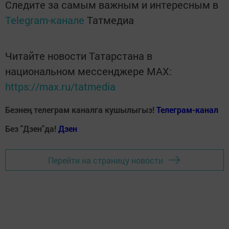
Следите за самым важным и интересным в
Telegram-канале
Татмедиа
Читайте новости Татарстана в
национальном мессенджере MАХ:
https://max.ru/tatmedia
Безнең телеграм каналга кушылыгыз!
Телеграм-канал
Без "Дзен"да!
Д
зен
Перейти на страницу новости