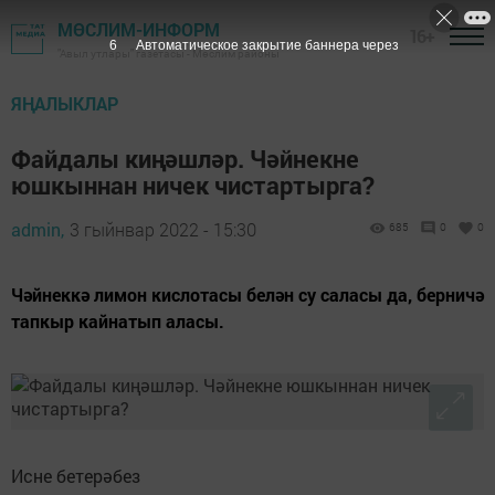
МӨСЛИМ-ИНФОРМ
16+
5
Автоматическое закрытие баннера через
"Авыл утлары" газетасы - Мөслим районы
ЯҢАЛЫКЛАР
Файдалы киңәшләр. Чәйнекне
юшкыннан ничек чистартырга?
admin,
3 гыйнвар 2022 - 15:30
685
0
0
Чәйнеккә лимон кислотасы белән су саласы да, берничә
тапкыр кайнатып аласы.
Исне бетерәбез