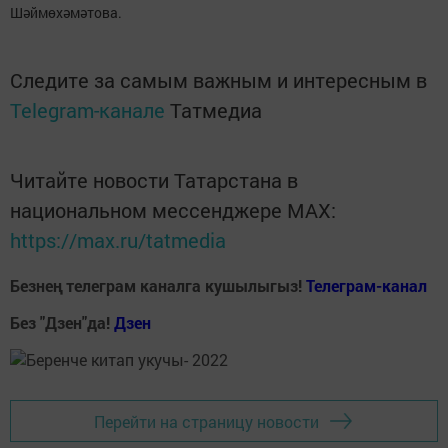
Шәймөхәмәтова.
Следите за самым важным и интересным в
Telegram-канале
Татмедиа
Читайте новости Татарстана в
национальном мессенджере MАХ:
https://max.ru/tatmedia
Безнең телеграм каналга кушылыгыз!
Телеграм-канал
Без "Дзен"да!
Д
зен
Перейти на страницу новости