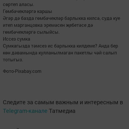
сөртеп аласы.
Гөмбәчекләргә каршы
Әгәр дә базда гөмбәчекләр барлыкка килсә, суда куе
итеп марганцовка эремәсен җебетәсе дә
гөмбәчекләргә сылыйсы.
Иссез сумка
Сумкагызда тәмсез ис барлыкка килдеме? Анда бер
көн дәвамында кулланылмаган пакетлы чәй салып
тотыгыз.
Фото-Pixabay.com
Следите за самым важным и интересным в
Telegram-канале
Татмедиа