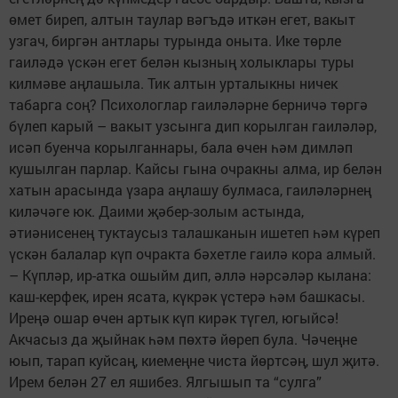
өмет биреп, алтын таулар вәгъдә иткән егет, вакыт
узгач, биргән антлары турында оныта. Ике төрле
гаиләдә үскән егет белән кызның холыклары туры
килмәве аңлашыла. Тик алтын урталыкны ничек
табарга соң? Психологлар гаиләләрне берничә төргә
бүлеп карый – вакыт узсынга дип корылган гаиләләр,
исәп буенча корылганнары, бала өчен һәм димләп
кушылган парлар. Кайсы гына очракны алма, ир белән
хатын арасында үзара аңлашу булмаса, гаиләләрнең
киләчәге юк. Даими җәбер-золым астында,
әтиәнисенең туктаусыз талашканын ишетеп һәм күреп
үскән балалар күп очракта бәхетле гаилә кора алмый.
– Күпләр, ир-атка ошыйм дип, әллә нәрсәләр кылана:
каш-керфек, ирен ясата, күкрәк үстерә һәм башкасы.
Иреңә ошар өчен артык күп кирәк түгел, югыйсә!
Акчасыз да җыйнак һәм пөхтә йөреп була. Чәчеңне
юып, тарап куйсаң, киемеңне чиста йөртсәң, шул җитә.
Ирем белән 27 ел яшибез. Ялгышып та “сулга”