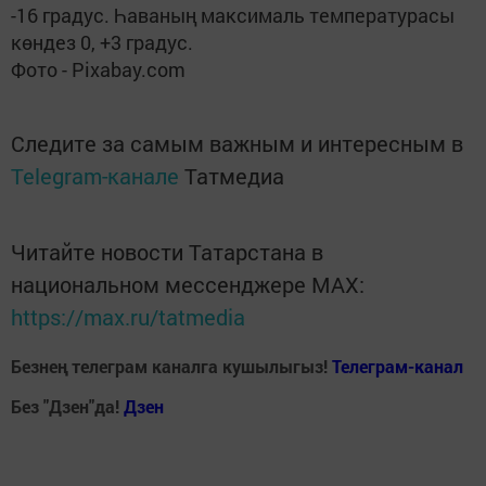
-16 градус. Һаваның максималь температурасы
көндез 0, +3 градус.
Фото - Pixabay.com
Следите за самым важным и интересным в
Telegram-канале
Татмедиа
Читайте новости Татарстана в
национальном мессенджере MАХ:
https://max.ru/tatmedia
Безнең телеграм каналга кушылыгыз!
Телеграм-канал
Без "Дзен"да!
Д
зен