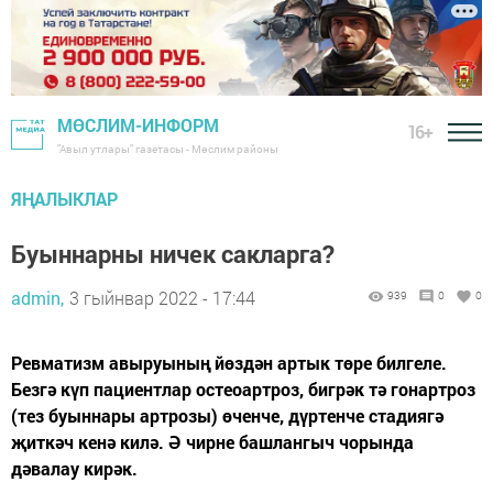
МӨСЛИМ-ИНФОРМ
16+
"Авыл утлары" газетасы - Мөслим районы
ЯҢАЛЫКЛАР
Буыннарны ничек сакларга?
admin,
3 гыйнвар 2022 - 17:44
939
0
0
Ревматизм авыруының йөздән артык төре билгеле.
Безгә күп пациентлар остеоартроз, бигрәк тә гонартроз
(тез буыннары артрозы) өченче, дүртенче стадиягә
җиткәч кенә килә. Ә чирне башлангыч чорында
дәвалау кирәк.