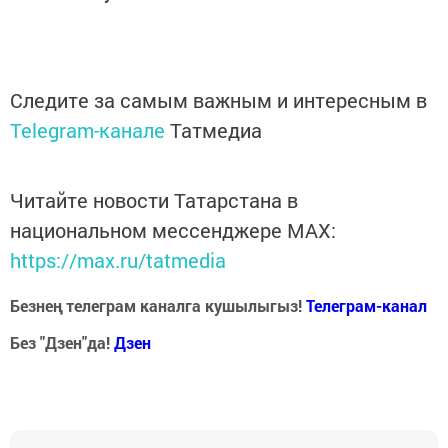
Следите за самым важным и интересным в
Telegram-канале
Татмедиа
Читайте новости Татарстана в
национальном мессенджере MАХ:
https://max.ru/tatmedia
Безнең телеграм каналга кушылыгыз!
Телеграм-канал
Без "Дзен"да!
Д
зен