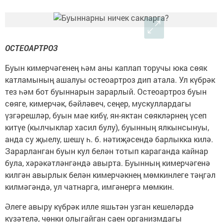
ОСТЕОАРТРОЗ
Буын кимерчәгенең һәм аны каплап тору­чы юка сөяк
катламының ашалуы остеоартроз дип атала. Ул күбрәк
тез һәм бот буыннарын зарарлый. Остеоартроз буын
сөяге, кимерчәк, бәйләвеч, сеңер, мускулларда­гы
үзгәрешләр, буын мае кибү, ян-яктан сөякләрнең үсеп
китүе (кылчыклар ха­сил булу), буынның ял­кынсынуы,
анда су җыелу, шешү һ. б. нәтиҗәсендә барлыкка килә.
Зарарлан­ган буын кул белән тотып караганда кайнар
була, хәрәкәтләнгәндә авыр­та. Буынның кимерчәгенә
килгән авырлык белән кимерчәкнең мөмкинлеге тәңгәл
килмәгәндә, ул чатнарга, имгәнергә мөмкин.
Әлеге авыру күбрәк илле яшьтән узган кешеләрдә
күзәтелә, чөнки олыгайган саен ор­ганизмдагы