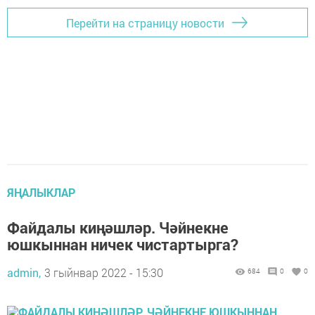
Перейти на страницу новости
ЯҢАЛЫКЛАР
Файдалы киңәшләр. Чәйнекне
юшкыннан ничек чистартырга?
admin,
3 гыйнвар 2022 - 15:30
684
0
0