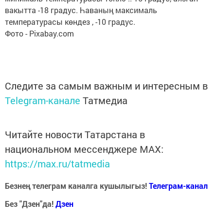
вакытта -18 градус. Һаваның максималь
температурасы көндез , -10 градус.
Фото - Pixabay.com
Следите за самым важным и интересным в
Telegram-канале
Татмедиа
Читайте новости Татарстана в
национальном мессенджере MАХ:
https://max.ru/tatmedia
Безнең телеграм каналга кушылыгыз!
Телеграм-канал
Без "Дзен"да!
Д
зен