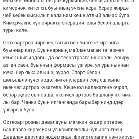
мөмкин. Монысы бигрәк куркыныч, чөнки ан­дый чакта
кимерчәк, ки­телеп, буынның эченә керә, берәр җирдә
чөй ке­бек кысылып кала һәм кеше атлый алмас була.
Кимерчәкне күп очрак­та операция юлы белән алырга
туры килә.
Остеоартроз чиренең тагын бер билгесе: иртәнгә
буыннар кату. Буыннарның майланма­ган тәгәрмәч
кебек шы­гырдавы да остеоартроз­га ишарәли. Авыру
аз­ган саен, буынның фор­масы үзгәрә, ул урынын­нан
күчә, бер якка авы­ша, зурая. Спорт белән
шөгыльләнүчеләрдә, имгәнүләрдән соң, еш кына
икенчел ар­троз күзәтелә. Кеше юл һәлакәтенә очрап,
берәр җире сынса да, икенчел артроз башлану ихтима­
лы бар. Чөнки буын ял­ганганда барыбер нинди­дер
үзгәреш була.
Остеоартрозны дәвалауны мөмкин кадәр иртәрәк
башларга кирәк һәм ул комплекслы бу­лырга тиеш.
Дәвалау да­рулар ярдәмендә, фи­зиотерапия һәм хирур­