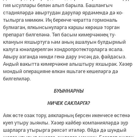
гия ысуллары белән алып барыла. Башлангыч
стадияләрдә авыртудан дарулар ярдәмендә дә ко­
тылырга мөмкин. Иң бе­ренче чиратта гормональ
булмаган, ялкынсынулар­га каршы көрәшә торган
препарат билгеләнә. Төп басым кимерчәкнең ту­
клануын яхшыртуга һәм аның ашалуын булдыр­мый
калуга юнәлдерелгән хондропротекторлар­га ясала.
Авыру азганда нинди генә дару эчсәң дә, файдасыз.
Андый вакыт­та кимерчәкне алышты­ру яхшырак. Хәзер
мон­дый операцияне өлкән яшьтәге кешеләргә дә
билгелиләр.
БУЫННАРНЫ
НИЧЕК САКЛАРГА?
Аяк өсте озак тору, аякларның берсен икен­чесе өстенә
куеп уты­ру зыянлы. Хәзер кайбер компанияләрдә зур
шар­ларга утырырга рөхсәт итәләр. Өйдә дә шундый