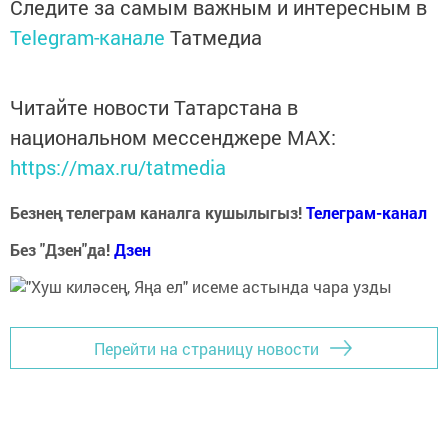
Следите за самым важным и интересным в
Telegram-канале
Татмедиа
Читайте новости Татарстана в
национальном мессенджере MАХ:
https://max.ru/tatmedia
Безнең телеграм каналга кушылыгыз!
Телеграм-канал
Без "Дзен"да!
Д
зен
Перейти на страницу новости