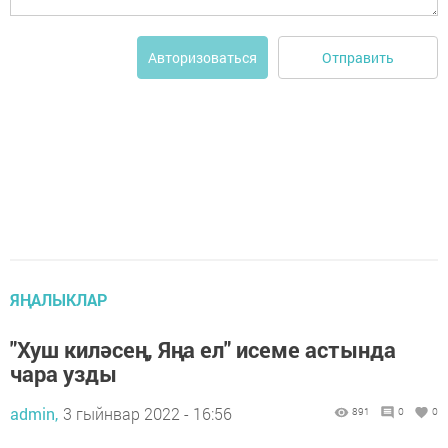
Отправить
Авторизоваться
ЯҢАЛЫКЛАР
"Хуш киләсең, Яңа ел" исеме астында
чара узды
admin,
3 гыйнвар 2022 - 16:56
891
0
0