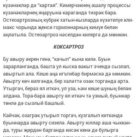
күзәнәкләр дә “картая”. Кимерчәкнең ашалу процессы
күзәнәкләрнең яңаруына караганда тизрәк бара.
Остеоартрозның күбрәк хатын-кызларда күзәтелүе кли­
макс чорында җенси гормоннарның кимүе белән
аңлатыла. Остеоар­троз нәселдән килергә дә мөмкин.
КОКСАРТРОЗ
Бу авыру әкрен генә, “качып” кына килә. Буын
зарарланганда, башта ул кыска вакыт эчендә сыз­лап,
авыртып ала. Кеше аңа игътибар бирмәскә дә мөмкин.
Авырту көч килгәндә, бер халәттә озак торганда арта.
Утыр­гач, бераз ял иткәч, ул уза, һәм кеше шуның белән
алдана. Тора-бара авыр­ту ял иткәч тә узмый, бу­ыннар
төнлә дә сызлый башлый.
Кайчак, озаграк уты­рып торгач, кузга­лып киткәндә
буыннар­да авырту сизелә. Авыр­ту юллар аша чыккан­
да, туры җирдән барган­да кисәк кенә дә булырга