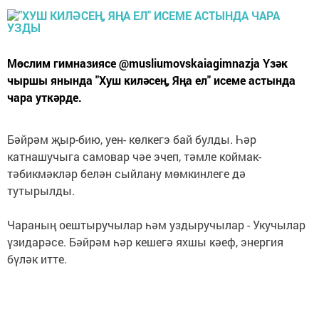
Мөслим гимназиясе @musliumovskaiagimnazja Үзәк
чыршы янында "Хуш киләсең, Яңа ел" исеме астында
чара уткәрде.
Бәйрәм җыр-бию, уен- көлкегэ бай булды. Һәр
катнашучыга самовар чәе эчеп, тәмле коймак-
тәбикмәкләр белән сыйлану мөмкинлеге дә
тутырылды.
Чараның оештыручылар һәм уздыручылар - Укучылар
үзидарәсе. Бәйрәм һәр кешегә яхшы кәеф, энергия
бүләк итте.