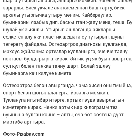
шарга утырып ашарга, эшләргә мөмкин. Бөгелеп эшләү
зарарлы. Биек үкчәле аяк киеменнән баш тарту, биек
аркалы утыргычка утыру мөһим. Кайберәүләр,
буыннар­ны язабыз дип, баскыч­тан җәяү менә, төшә. Бу
шулай ук зыянлы. Уты­рып эшләгәндә аяклар­ны
селкетеп алу яки пла­стик шешәгә су туты­рып, шуны
тәгәрәтү фай­далы. Остеоартроз ди­агнозы куелганда,
мах­сус җайланма ортезлар кулланырга, өченче тая­ну
ноктасы булдырырга кирәк. Әйтик, уң як буын авыртса,
сул кул белән таякка таяну шарт. Бо­лай эшләү
буыннарга көч килүне киметә.
Остеоартроз белән авырганда, чама хисен онытмыйча,
спорт белән шөгыльләнергә, йөзәргә мөмкин.
Туклануга игъ­тибар итәргә, артык гәүдә авырлыгын
киметергә кирәк. Чөнки артык һәр килограмм тез
буынына булган көчне – алты, оча-бот сөягенә дүрт
мәртәбә арттыра.
Фото-Pixabay.com