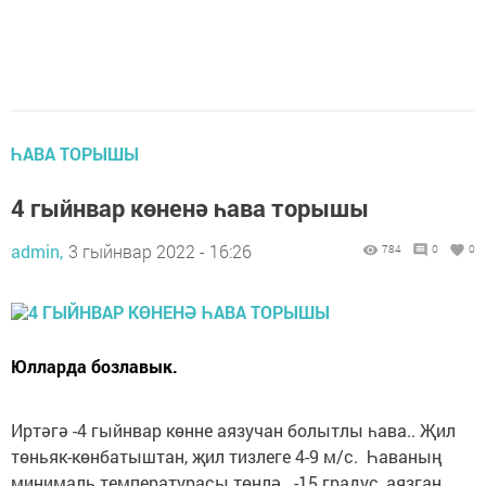
ҺАВА ТОРЫШЫ
4 гыйнвар көненә һава торышы
admin,
3 гыйнвар 2022 - 16:26
784
0
0
Юлларда бозлавык.
Иртәгә -4 гыйнвар көнне аязучан болытлы һава.. Җил
төньяк-көнбатыштан, җил тизлеге 4-9 м/с. Һаваның
минималь температурасы төнлә ..-15 градус, аязган