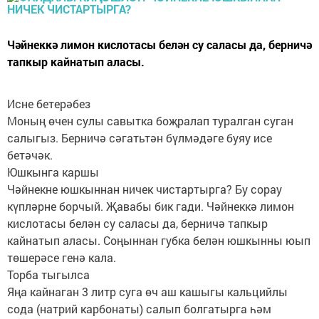
Чәйнеккә лимон кислотасы белән су саласы да, берничә
тапкыр кайнатып аласы.
Исне бетерәбез
Моның өчен сулы савытка боҗралап туралган суган
салыгыз. Берничә сәгатьтән бүлмәдәге буяу исе
бетәчәк.
Юшкынга каршы
Чәйнекне юшкыннан ничек чистартырга? Бу сорау
күпләрне борчый. Җавабы бик гади. Чәйнеккә лимон
кислотасы белән су саласы да, берничә тапкыр
кайнатып аласы. Соңыннан губка белән юшкынны юып
төшерәсе генә кала.
Торба тыгылса
Яңа кайнаган 3 литр суга өч аш кашыгы кальцийлы
сода (натрий карбонаты) салып болгатырга һәм