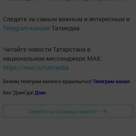
Следите за самым важным и интересным в
Telegram-канале
Татмедиа
Читайте новости Татарстана в
национальном мессенджере MАХ:
https://max.ru/tatmedia
Безнең телеграм каналга кушылыгыз!
Телеграм-канал
Без "Дзен"да!
Д
зен
Перейти на страницу новости