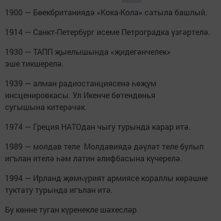
1900 — Бөекбританиядә «Кока-Кола» сатыла башлый.
1914 — Санкт-Петербург исеме Петроградка үзгәртелә.
1930 — ТАПП җыелышында «җидегәнчелек»
эше тикшерелә.
1939 — алман радиостанциясенә һөҗүм
инсценировкасы. Ул Икенче бөтендөнья
сугышына китерәчәк.
1974 — Греция НАТОдан чыгу турында карар итә.
1989 — молдав теле Молдавиядә дәүләт теле булып
игълан ителә һәм латин әлифбасына күчерелә.
1994 — Ирланд җөмһүрият армиясе кораллы көрәшне
туктату турында игълан итә.
Бу көнне туган күренекле шәхесләр