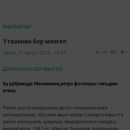
ЯҢАЛЫКЛАР
Үткәннән бер мизгел
admin,
31 август 2019 - 18:33
1280
0
0
Бу рубрикада Мөслимнең ретро фотолары тәкъдим
ителә.
Район укытучыларының август киңәшмәсендә
катнашучылар. Муслим авыл клубы ( хәзерге вакытта
район коммуналь хуҗалык предприятиясе склады)
янәшәсендә. 1947 ел. Мансур Зиннуров архивыннан.