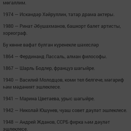
мөгаллим.
1974 — Искәндәр Хәйруллин, татар драма актеры.
1980 — Ринат Әбүшахманов, башкорт балет артисты,
хореограф.
Бу көнне вафат булган күренекле шәхесләр
1864 — Фердинанд Лассаль, алман философы.
1867 — Шарль Бодлер, француз шагыйре.
1940 — Василий Молодцов, коми тел белгече, мәгариф
һәм мәдәният эшлеклесе.
1941 — Марина Цветаева, урыс шагыйре.
1942 — Николай Юшунев, чуаш совет дәүләт эшлеклесе.
1948 — Андрей Жданов, ССРБ фирка һәм дәүләт
эшлеклесе.