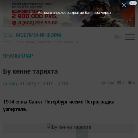
5
Автоматическое закрытие баннера через
МӨСЛИМ-ИНФОРМ
16+
"Авыл утлары" газетасы - Мөслим районы
ЯҢАЛЫКЛАР
Бу көнне тарихта
admin,
31 август 2019 - 20:35
1140
0
0
1914 елны Санкт-Петербург исеме Петроградка
үзгәртелә.