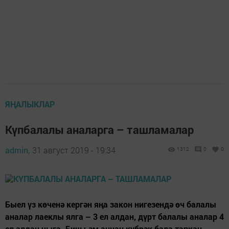
ЯҢАЛЫКЛАР
Күпбалалы аналарга – ташламалар
admin,
31 август 2019 - 19:34
1312
0
0
Быел үз көченә кергән яңа закон нигезендә өч балалы
аналар лаеклы ялга – 3 ел алдан, дүрт балалы аналар 4
ел алдан чыга. Биш һәм аннан күбрәк бала тапкан