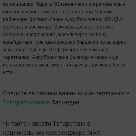
катнаштылар. Чарага “Юл иминлеге программаларын
финанслау дирекциясенең Сарман һәм Мөслим
районнары филиалы”ннан Алсу Разиловна, ЮХИДИ
хезмәткәрләре килде. Мәктәпкә әзерлек төркеме
балалары шоферларга, җәяүлеләргә юл йөрү
кагыйдәләре турында сораулар бирделәр, тулы дөрес
җаваплар алдылар. Шоферларга белешмәләр
тараттылар. Алсу Разиловна балаларга караңгыда
йөргәндә яктылыкны кире кайтаручы значоклар бүләк
итте.
Следите за самым важным и интересным в
Telegram-канале
Татмедиа
Читайте новости Татарстана в
национальном мессенджере MАХ: