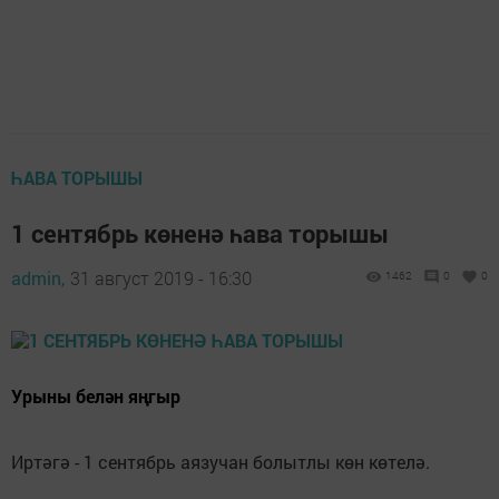
ҺАВА ТОРЫШЫ
1 сентябрь көненә һава торышы
admin,
31 август 2019 - 16:30
1462
0
0
Урыны белән яңгыр
Иртәгә - 1 сентябрь аязучан болытлы көн көтелә.