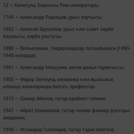
12 — Калигула, Борынгы Рим императоры.
1749 — Александр Радищев, урыс язучысы.
1853 — Алексей Брусилов, урыс һәм совет хәрби
башлыгы, хәрби укытучы.
1880 — Вилһелмина, Нидерландлар патшабикәсе (1890-
1948 елларда).
1901 — Александр Мишулин, антик дөнья тарихчысы.
1905 — Федор Зигмунд, механика һәм җылылык
алмашу өлкәләрендә белгеч, профессор.
1915 — Шакир Абилов, татар әдәбият галиме.
1947 — Айрат Шаммазов, татар техник фәннәр докторы,
академик.
1958 — Искәндәр Гыйләҗев, татар тарих белгече,