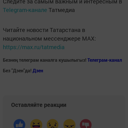
Следите за самым важным и интересным в
Telegram-канале
Татмедиа
Читайте новости Татарстана в
национальном мессенджере MАХ:
https://max.ru/tatmedia
Безнең телеграм каналга кушылыгыз!
Телеграм-канал
Без "Дзен"да!
Д
зен
Оставляйте реакции