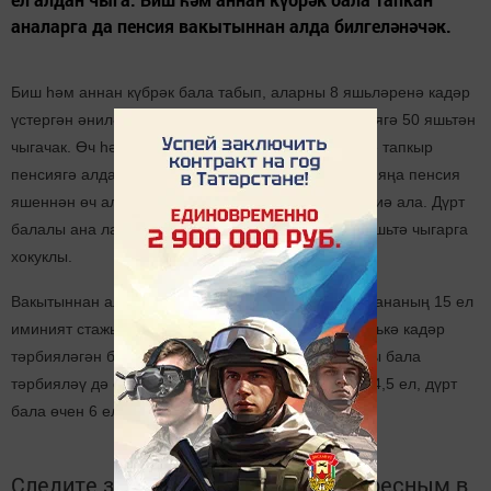
аналарга да пенсия вакытыннан алда билгеләнәчәк.
Биш һәм аннан күбрәк бала табып, аларны 8 яшьләренә кадәр
үстергән әниләр бүгенге кебек алга таба да пенсиягә 50 яшьтән
чыгачак. Өч һәм дүрт бала тапкан аналар беренче тапкыр
пенсиягә алдан чыгу хокукы алды. Өч балалы ана яңа пенсия
яшеннән өч алда, ягъни 57 яшьтә лаеклы ялга китиә ала. Дүрт
балалы ана лаеклы ялга дүрт елга алдарак – 56 яшьтә чыгарга
хокуклы.
Вакытыннан алда пенсиягә чыгу өчен күп балалы ананың 15 ел
иминият стажыына ия булуы һәм балаларын 8 яшькә кадәр
тәрбияләгән булуы кирәк. Балага 1,5 яшь тулганчы бала
тәрбияләү дә стажга керә. Өч бала өчен стажга – 4,5 ел, дүрт
бала өчен 6 ел кертелә.
Следите за самым важным и интересным в