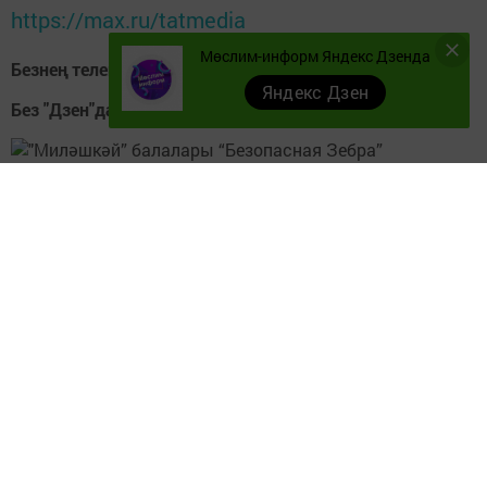
https://max.ru/tatmedia
Мөслим-информ Яндекс Дзенда
Безнең телеграм каналга кушылыгыз!
Телеграм-канал
Яндекс Дзен
Без "Дзен"да!
Д
зен
Теги:
БЕЗОПАСНАЯ ЗЕБРА
ЮЛ ИМИНЛЕГЕ
"МИЛӘШКӘЙ" БАЛАЛАР БАКЧАСЫ
Перейти на страницу новости