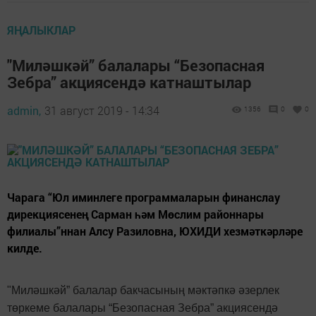
ЯҢАЛЫКЛАР
"Миләшкәй” балалары “Безопасная
Зебра” акциясендә катнаштылар
admin,
31 август 2019 - 14:34
1356
0
0
Чарага “Юл иминлеге программаларын финанслау
дирекциясенең Сарман һәм Мөслим районнары
филиалы”ннан Алсу Разиловна, ЮХИДИ хезмәткәрләре
килде.
"Мил
әшкәй” балалар бакчасының мәктәпкә әзерлек
төркеме балалары “Безопасная Зебра” акциясендә