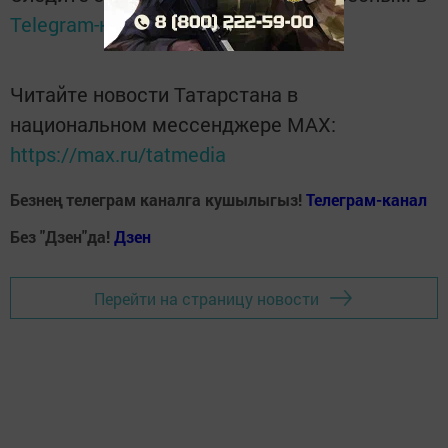
Telegram-канале
Татмедиа
Читайте новости Татарстана в
национальном мессенджере MАХ:
https://max.ru/tatmedia
Безнең телеграм каналга кушылыгыз!
Телеграм-канал
Без "Дзен"да!
Д
зен
Перейти на страницу новости