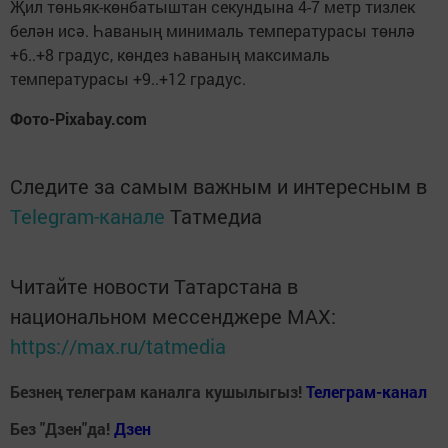
Җил төньяк-көнбатыштан секундына 4-7 метр тизлек
белән исә. Һаваның минималь температурасы төнлә
+6..+8 градус, көндез һаваның максималь
температурасы +9..+12 градус.
Фото-Pixabay.com
Следите за самым важным и интересным в
Telegram-канале
Татмедиа
Читайте новости Татарстана в
национальном мессенджере MАХ:
https://max.ru/tatmedia
Безнең телеграм каналга кушылыгыз!
Телеграм-канал
Без "Дзен"да!
Д
зен