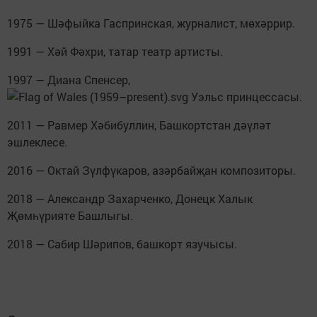
1975 — Шәфыйка Гаспринская, журналист, мөхәррир.
1991 — Хәй Фәхри, татар театр артисты.
1997 — Диана Спенсер,
Уэльс принцессасы.
2011 — Равмер Хәбибуллин, Башкортстан дәүләт
эшлеклесе.
2016 — Октай Зүлфүкаров, азәрбайҗан композиторы.
2018 — Александр Захарченко, Донецк Халык
Җөмһүрияте Башлыгы.
2018 — Сабир Шәрипов, башкорт язучысы.