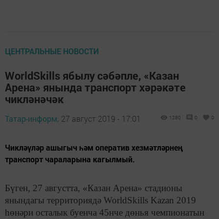
ЦЕНТРАЛЬНЫЕ НОВОСТИ
WorldSkills ябылу сәбәпле, «Казан
Арена» янында транспорт хәрәкәте
чикләнәчәк
Татар-информ,
27 август 2019 - 17:01
1280
0
0
Чикләүләр ашыгыч һәм оператив хезмәтләрнең
транспорт чараларына кагылмый.
Бүген, 27 августта, «Казан Арена» стадионы
янындагы территориядә WorldSkills Kazan 2019
һөнәри осталык буенча 45нче дөнья чемпионатын