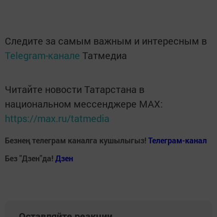
Следите за самым важным и интересным в
Telegram-канале
Татмедиа
Читайте новости Татарстана в
национальном мессенджере MАХ:
https://max.ru/tatmedia
Безнең телеграм каналга кушылыгыз!
Телеграм-канал
Без "Дзен"да!
Д
зен
Оставляйте реакции