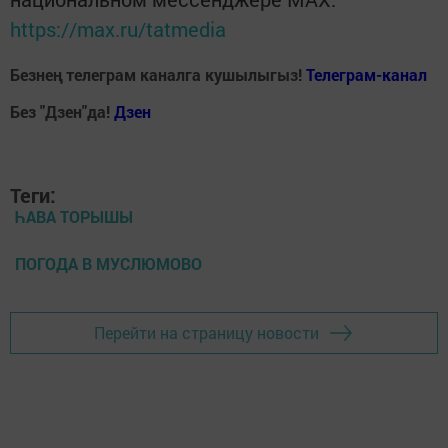
https://max.ru/tatmedia
Безнең телеграм каналга кушылыгыз!
Телеграм-канал
Без "Дзен"да!
Д
зен
Теги:
ҺАВА ТОРЫШЫ
ПОГОДА В МУСЛЮМОВО
Перейти на страницу новости