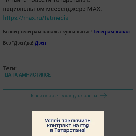
национальном мессенджере MАХ:
https://max.ru/tatmedia
Безнең телеграм каналга кушылыгыз!
Телеграм-канал
Без "Дзен"да!
Д
зен
Теги:
ДАЧА АМНИСТИЯСЕ
Перейти на страницу новости