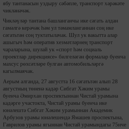
ябу тантанасын уздыру сәбәпле, транспорт хәрәкәте
чикләнәчәк.
Чикләүләр тантана башланганчы ике сәгать алдан
гамәлгә керәчәк һәм ул тәмамланганнан соң ике
сәгатьтән соң туктатылачак. Шул ук вакытта алар
ашыгыч һәм оператив хезмәтләрнең транспорт
чараларына, шулай ук «спорт һәм социаль
проектлар дирекциясе» билгеләгән формалар буенча
махсус рөхсәтләре булган автомобильләргә
кагылмаячак.
Аерым алганда, 27 августта 16 сәгатьтән алып 28
августның төненә кадәр Сибгат Хәким урамы
буенча Әмирхан проспектыннан Чистай урамына
кадәрге участокта, Чистай урамы буенча ике
юнәлештә Сибгат Хәким урамыннан Академик
Арбузов урамы юнәлешендә Ямашев проспектына,
Гаврилов урамы ягыннан Чистай урамындагы 75нче