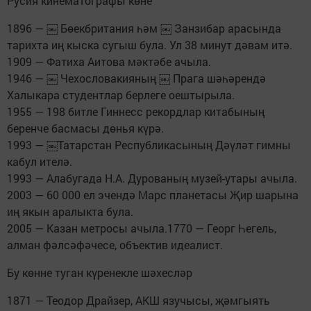
Русия кинематографы көне
1896 — ￼ Бөекбритания һәм ￼ Занзибар арасында
тарихта иң кыска сугыш була. Ул 38 минут дәвам итә.
1909 — Фатиха Аитова мәктәбе ачыла.
1946 — ￼ Чехословакияның ￼ Прага шәһәрендә
Халыкара студентлар берлеге оештырыла.
1955 — 198 битле Гиннесс рекордлар китабының
беренче басмасы дөнья күрә.
1993 — ￼Татарстан Республикасының Дәүләт гимны
кабул ителә.
1993 — Алабугада Н.А. Дурованың музей-утары ачыла.
2003 — 60 000 ел эчендә Марс планетасы Җир шарына
иң якын аралыкта була.
2005 — Казан метросы ачыла.1770 — Георг Һегель,
алман фәлсәфәчесе, объектив идеалист.
Бу көнне туган күренекле шәхесләр
1871 — Теодор Драйзер, АКШ язучысы, җәмгыять