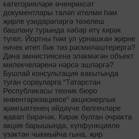
категорияләре өченрөхсәт
документлары таләп ителми һәм
җирле үзидарәләргә төзелеш
башлану турында хәбәр итү кирәк
түгел. Йортны һәм ул урнашкан җирне
ничек итеп бик тиз рәсмиләштерергә?
Дача амнистиясенә эләкмәгән объект
милекчеләренә нәрсә эшләргә?
Бушлай консультация вакытында
туган сорауларга “Татарстан
Республикасы техник бюро
инвентаризациясе” акционерлык
җәмгыятенең әйдәүче белгечләре
җавап бирәчәк. Кирәк булган очракта
акция барышында, күпфункцияле
үзәктән чыкмыйча гына, җир