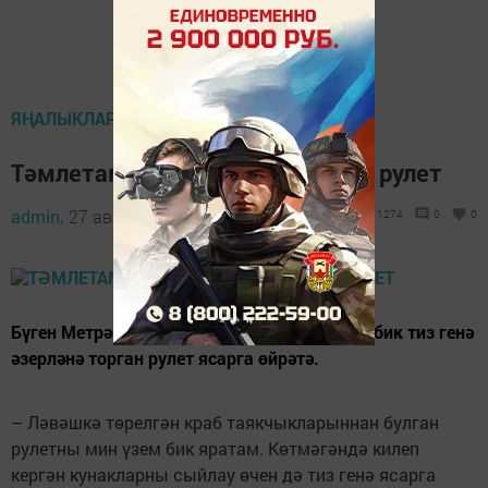
ЯҢАЛЫКЛАР
Тәмлетамак. Ләвәшкә төрелгән рулет
admin,
27 август 2019 - 17:38
1274
0
0
Бүген Метрәйдән Гөлфинә ШӘЙГАРДАНОВА бик тиз генә
әзерләнә торган рулет ясарга өйрәтә.
– Ләвәшкә төрелгән краб таякчыкларыннан булган
рулетны мин үзем бик яратам. Көтмәгәндә килеп
кергән кунакларны сыйлау өчен дә тиз генә ясарга