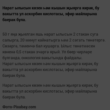
Нарат ылысын көзен һәм кышын җыярга кирәк, бу
вакытта ул аскорбин кислотасы, эфир майларына
баерак була.
50 г яңа җыелган яшь нарат ылысын 2 стакан суга
салырга, 20 минут кайнатырга һәм 2 сәгать төнәтергә.
Сөзәргә, тәменчә бал кушарга. Ылыс төнәтмәсен
көненә 0,5 стакан эчәргә ярый. Ул бөер чирләре
булганда, онкология вакытында файдалы.
Нарат ылысын көзен һәм кышын җыярга кирәк, бу
вакытта ул аскорбин кислотасы, эфир майларына
баерак була.
Нарат ылысын көзен һәм кышын җыярга кирәк, бу
вакытта ул аскорбин кислотасы, эфир майларына
баерак була.
Фото-Pixabay.com