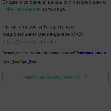
Следите за самым важным и интересным в
Telegram-канале
Татмедиа
Читайте новости Татарстана в
национальном мессенджере MАХ:
https://max.ru/tatmedia
Безнең телеграм каналга кушылыгыз!
Телеграм-канал
Без "Дзен"да!
Д
зен
Перейти на страницу новости