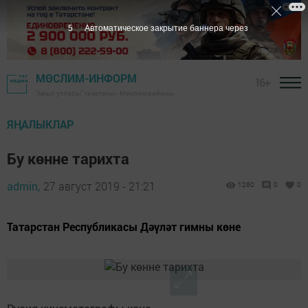
4
Автоматическое закрытие баннера через
МӨСЛИМ-ИНФОРМ
16+
"Авыл утлары" газетасы - Мөслим районы
ЯҢАЛЫКЛАР
Бу көнне тарихта
admin,
27 август 2019 - 21:21
1260
0
0
Татарстан Республикасы Дәүләт гимны көне