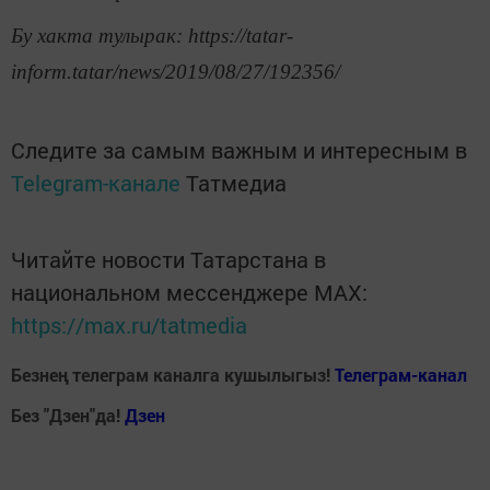
Бу хакта тулырак: https://tatar-
inform.tatar/news/2019/08/27/192356/
Следите за самым важным и интересным в
Telegram-канале
Татмедиа
Читайте новости Татарстана в
национальном мессенджере MАХ:
https://max.ru/tatmedia
Безнең телеграм каналга кушылыгыз!
Телеграм-канал
Без "Дзен"да!
Д
зен