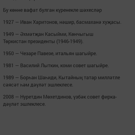
Бу көнне вафат булган күренекле шәхесләр
1927 — Иван Харитонов, нәшир, басмаханә хуҗасы.
1949 — Әхмәтҗан Касыйми, Көнчыгыш
Төркистан президенты (1946-1949).
1950 — Чезаре Павезе, итальян шагыйре.
1981 — Василий Лыткин, коми совет шагыйре.
1989 — Борһан Шаһиди, Кытайның татар милләтле
сәясәт һәм дәүләт эшлеклесе.
2008 — Нуретдин Мөхетдинов, үзбәк совет фирка-
дәүләт эшлеклесе.