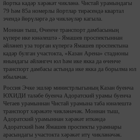
йортка кадәр хәрәкәт чикләнә. Чистай урамындагы
79 һәм 85а номерлы йортлар тирәсендә квартал
эчендә йөрүләргә дә чикләүләр кагыла.
Моннан тыш, Өченче транспорт дамбасының
күпере ике юнәлештә - Ямашев проспектыннан
әйләнеп уза торган күпергә Ямашев проспектына
кадәр булган участокта, «Казан Арена» стадионы
янындагы әйләнгеч юл һәм ике якка да өченче
транспорт дамбасы астында ике якка да борылма юл
ябылачак.
Россия Эчке эшләр министрлыгының Казан буенча
ЮХИДИ таләбе буенча Адоратский урамы буенча
Четаев урамыннан Чистай урамына таба юнәлештә
транспорт хәрәкәте чикләнәчәк. Моннан тыш,
Адоратский урамыннан хәрәкәт иткәндә
Адоратский һәм Ямашев проспекты урамнары
арасындагы участокта хәрәкәт итү чикләнәчәк.