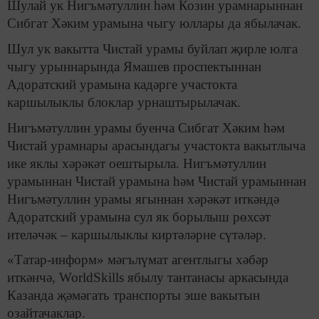
Шулай ук Нигъмәтуллин һәм Козин урамнарыннан
Сибгат Хәким урамына чыгу юллары да ябылачак.
Шул ук вакытта Чистай урамы буйлап җирле юлга
чыгу урыннарында Ямашев проспектыннан
Адоратский урамына кадәрге участокта
каршылыклы блоклар урнаштырылачак.
Нигъмәтуллин урамы буенча Сибгат Хәким һәм
Чистай урамнары арасындагы участокта вакытлыча
ике яклы хәрәкәт оештырыла. Нигъмәтуллин
урамыннан Чистай урамына һәм Чистай урамыннан
Нигъмәтуллин урамы ягыннан хәрәкәт иткәндә
Адоратский урамына сул як борылыш рөхсәт
ителәчәк – каршылыклы киртәләрне сүтәләр.
«Татар-информ» мәгълүмат агентлыгы хәбәр
иткәнчә, WorldSkills ябылу тантанасы аркасында
Казанда җәмәгать транспорты эше вакытын
озайтачаклар.