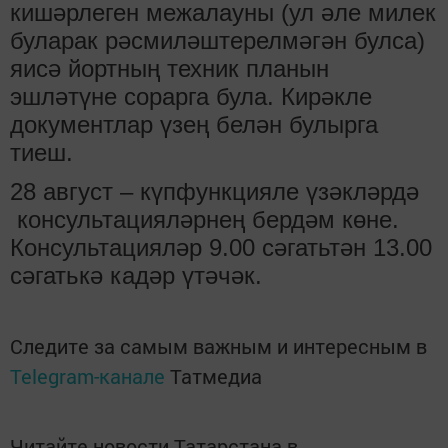
кишәрлеген межалауны (ул әле милек
буларак рәсмиләштерелмәгән булса)
яисә йортның техник планын
эшләтүне сорарга була. Кирәкле
документлар үзең белән булырга
тиеш.
28 август – күпфункцияле үзәкләрдә
консультацияләрнең бердәм көне.
Консультацияләр 9.00 сәгатьтән 13.00
сәгатькә кадәр үтәчәк.
Следите за самым важным и интересным в
Telegram-канале
Татмедиа
Читайте новости Татарстана в