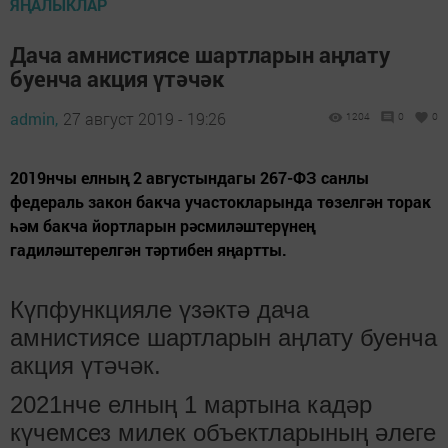
ЯҢАЛЫКЛАР
Дача амнистиясе шартларын аңлату
буенча акция үтәчәк
admin,
27 август 2019 - 19:26
1204
0
0
2019нчы елның 2 августындагы 267-ФЗ санлы
федераль закон бакча участокларында төзелгән торак
һәм бакча йортларын рәсмиләштерүнең
гадиләштерелгән тәртибен яңартты.
Күпфункцияле үзәктә дача
амнистиясе шартларын аңлату буенча
акция үтәчәк.
2021нче елның 1 мартына кадәр
күчемсез милек объектларының әлеге