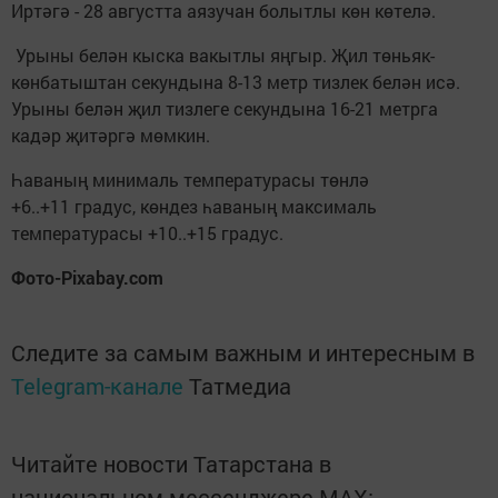
Иртәгә - 28 августта аязучан болытлы көн көтелә.
Урыны белән кыска вакытлы яңгыр. Җил төньяк-
көнбатыштан секундына 8-13 метр тизлек белән исә.
Урыны белән җил тизлеге секундына 16-21 метрга
кадәр җитәргә мөмкин.
Һаваның минималь температурасы төнлә
+6..+11 градус, көндез һаваның максималь
температурасы +10..+15 градус.
Фото-Pixabay.com
Следите за самым важным и интересным в
Telegram-канале
Татмедиа
Читайте новости Татарстана в
национальном мессенджере MАХ: