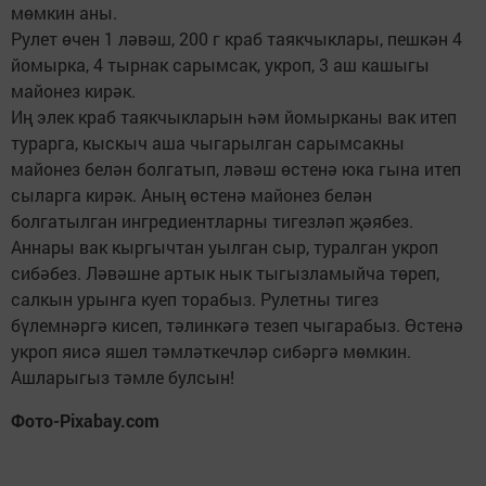
мөмкин аны.
Рулет өчен 1 ләвәш, 200 г краб таякчыклары, пешкән 4
йомырка, 4 тырнак сарымсак, укроп, 3 аш кашыгы
майонез кирәк.
Иң элек краб таякчыкларын һәм йомырканы вак итеп
турарга, кыскыч аша чыгарылган сарымсакны
майонез белән болгатып, ләвәш өстенә юка гына итеп
сыларга кирәк. Аның өстенә майонез белән
болгатылган ингредиентларны тигезләп җәябез.
Аннары вак кыргычтан уылган сыр, туралган укроп
сибәбез. Ләвәшне артык нык тыгызламыйча төреп,
салкын урынга куеп торабыз. Рулетны тигез
бүлемнәргә кисеп, тәлинкәгә тезеп чыгарабыз. Өстенә
укроп яисә яшел тәмләткечләр сибәргә мөмкин.
Ашларыгыз тәмле булсын!
Фото-Pixabay.com