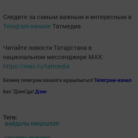
Следите за самым важным и интересным в
Telegram-канале
Татмедиа
Читайте новости Татарстана в
национальном мессенджере MАХ:
https://max.ru/tatmedia
Безнең телеграм каналга кушылыгыз!
Телеграм-канал
Без "Дзен"да!
Д
зен
Теги:
ФАЙДАЛЫ КИҢӘШЛӘР