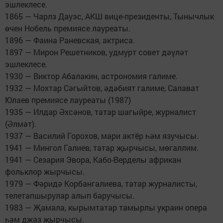
эшлеклесе.
1865 — Чарлз Дауэс, АКШ вице-президенты, Тынычлык
өчен Нобель премиясе лауреаты.
1896 — Фаина Раневская, актриса.
1897 — Мирон Решетников, удмурт совет дәүләт
эшлеклесе.
1930 — Виктор Абалакин, астрономия галиме.
1932 — Мохтар Сәгыйтов, әдәбият галиме, Салават
Юлаев премиясе лауреаты (1987)
1935 — Илдар Әхсәнов, татар шагыйре, журналист
(Әлмәт).
1937 — Василий Горохов, мари актёр һәм язучысы.
1941 — Мингол Галиев, татар җырчысы, мөгаллим.
1941 — Сезария Эвора, Кабо-Верделы африкан
фольклор жырчысы.
1979 — Фәридә Корбангалиева, татар журналисты,
телетапшырулар алып баручысы.
1983 — Җамала, кырымтатар тамырлы украин опера
һәм джаз җырчысы.