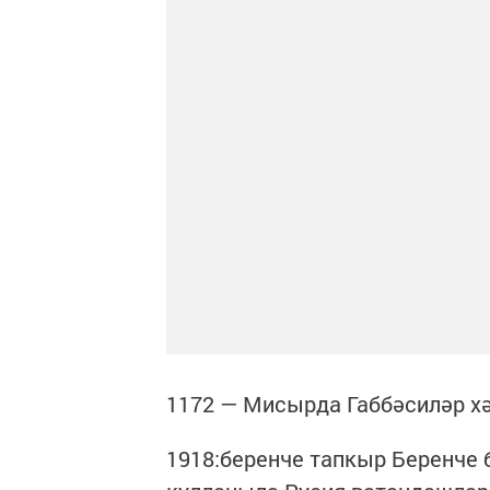
1172 — Мисырда Габбәсиләр хә
1918:беренче тапкыр Беренче