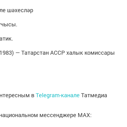
кле шәхесләр
учысы.
атик.
-1983) — Татарстан АССР халык комиссары
интересным в
Telegram-канале
Татмедиа
в национальном мессенджере MАХ: