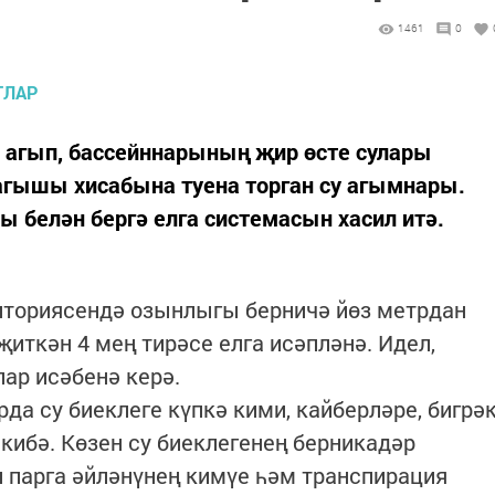
1461
0
 агып, бассейннарының җир өсте сулары
гышы хисабына туена торган су агымнары.
 белән бергә елга системасын хасил итә.
иториясендә озынлыгы берничә йөз метрдан
җиткән 4 мең тирәсе елга исәпләнә. Идел,
лар исәбенә керә.
да су биеклеге күпкә кими, кайберләре, бигрә
кибә. Көзен су биеклегенең берникадәр
ул парга әйләнүнең кимүе һәм транспирация