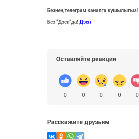
Безнең телеграм каналга кушылыгыз!
Без "Дзен"да!
Д
зен
Оставляйте реакции
0
0
0
0
0
Расскажите друзьям