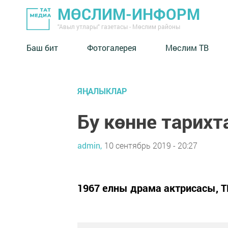
МӨСЛИМ-ИНФОРМ
"Авыл утлары" газетасы - Мөслим районы
Баш бит
Фотогалерея
Мөслим ТВ
ЯҢАЛЫКЛАР
Бу көнне тарихт
admin,
10 сентябрь 2019 - 20:27
1967 елны драма актрисасы, Т