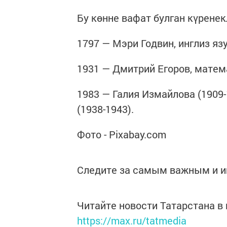
Бу көнне вафат булган күрене
1797 — Мэри Годвин, инглиз яз
1931 — Дмитрий Егоров, матем
1983 — Галия Измайлова (1909
(1938-1943).
Фото - Pixabay.com
Следите за самым важным и 
Читайте новости Татарстана 
https://max.ru/tatmedia