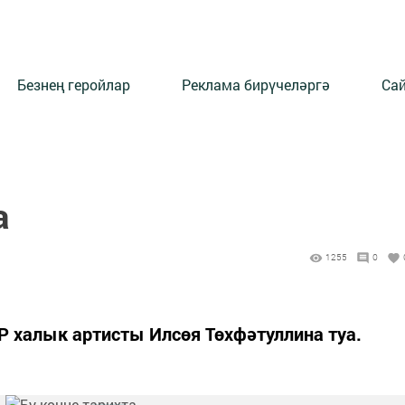
Безнең геройлар
Реклама бирүчеләргә
Сай
а
1255
0
Р халык артисты Илсөя Төхфәтуллина туа.