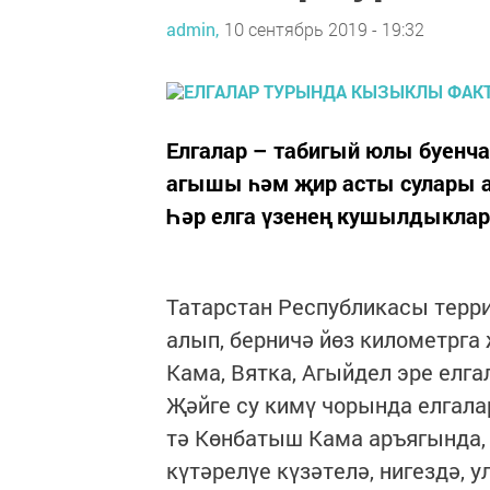
admin,
10 сентябрь 2019 - 19:32
Елгалар – табигый юлы буенча
агышы һәм җир асты сулары а
Һәр елга үзенең кушылдыклары
Татарстан Республикасы терр
алып, берничә йөз километрга 
Кама, Вятка, Агыйдел эре елга
Җәйге су кимү чорында елгалар
тә Көнбатыш Кама аръягында, 
күтәрелүе күзәтелә, нигездә, 