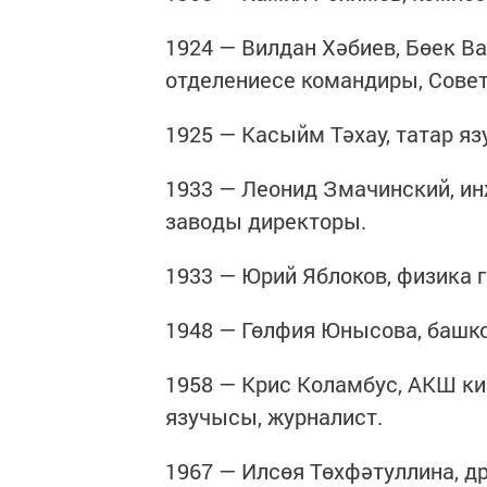
1924 — Вилдан Хәбиев, Бөек 
отделениесе командиры, Сове
1925 — Касыйм Тәхау, татар яз
1933 — Леонид Змачинский, ин
заводы директоры.
1933 — Юрий Яблоков, физика 
1948 — Гөлфия Юнысова, башк
1958 — Крис Коламбус, АКШ ки
язучысы, журналист.
1967 — Илсөя Төхфәтуллина, др