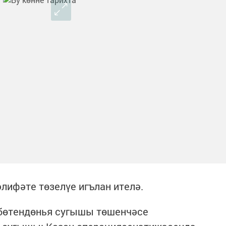
лифәте төзелүе игълан ителә.
 бөтендөнья сугышы төшенчәсе