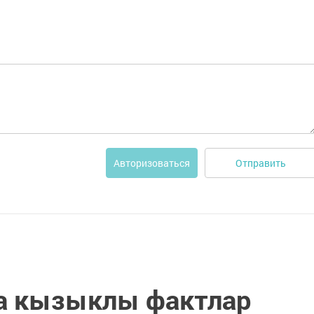
Отправить
Авторизоваться
а кызыклы фактлар