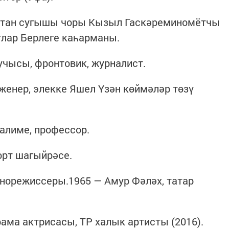
Ватан сугышы чоры Кызыл Гаскәреминомётчы
тлар Берлеге каһарманы.
учысы, фронтовик, журналист.
женер, элекке Яшел Үзән көймәләр төзү
галиме, профессор.
орт шагыйрәсе.
норежиссеры.1965 — Амур Фәләх, татар
ама актрисасы, ТР халык артисты (2016).