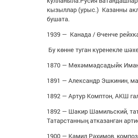
кулланыла.Русия ватандашлар
кызыллар (урыс.) Казанны акл
бушата.
1939 — Канада / Өченче рейхка
Бу көнне туган күренекле шәх
1870 — Мөхәммәдсадыйк Иманк
1891 — Александр Эшкинин, ма
1892 — Артур Комптон, АКШ га
1892 — Шакир Шамильский, тат
Татарстанның атказанган арти
1900 — Камил Рәхимов, композ