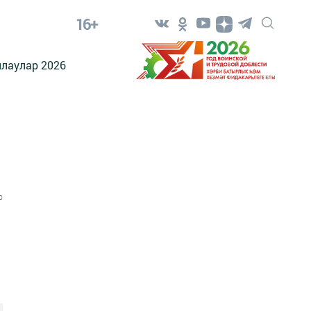
16+
лаулар 2026
0