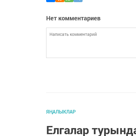
Нет комментариев
ЯҢАЛЫКЛАР
Елгалар турынд