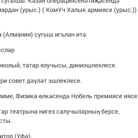
 сугышы: Казан операциясенәтиҗәсендә
ардан (урыс.) ( КомУч Халык армиясе (урыс.))
 (Алмания) сугыш игълан итә.
есләр
олый, татар язучысы, диниэшлеклесе.
ри совет дәүләт эшлеклесе.
лиме, Физика өлкәсендә Нобель премиясе иясе
ар театрына нигез салучыларның берсе,
сты.
итор (Уфа).