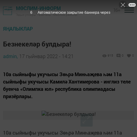
МӨСЛИМ-ИНФОРМ
16+
6
Автоматическое закрытие баннера через
"Авыл утлары" газетасы - Мөслим районы
ЯҢАЛЫКЛАР
Безнекеләр булдыра!
admin,
17 гыйнвар 2022 - 14:21
915
0
0
10а сыйныфы укучысы Зөһрә Минһаҗева һәм 11а
сыйныфы укучысы Камилә Хантимерова - инглиз теле ​
буенча «Олимпка юл» республика олимпиадасы​
призёрлары.
10а сыйныфы укучысы Зөһрә Минһаҗева һәм 11а