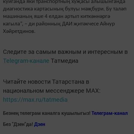
куйганда яки транспортның хуҗасы алышынганда
диагностика картасының булуы мәҗбүри. Бу таләп
машинаның яше 4 елдан артып киткәннәргә
кагыла”, – ди районның ДАИ җитәкчесе Айнур
Хәйретдинов.
Следите за самым важным и интересным в
Telegram-канале
Татмедиа
Читайте новости Татарстана в
национальном мессенджере MАХ:
https://max.ru/tatmedia
Безнең телеграм каналга кушылыгыз!
Телеграм-канал
Без "Дзен"да!
Д
зен