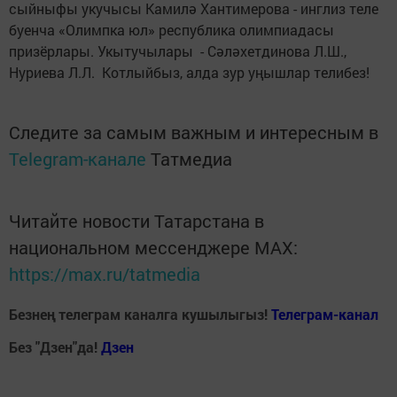
сыйныфы укучысы Камилә Хантимерова - инглиз теле ​
буенча «Олимпка юл» республика олимпиадасы​
призёрлары. Укытучылары ​ - Сәләхетдинова Л.Ш.,
Нуриева Л.Л. ​ Котлыйбыз, алда зур уңышлар телибез!
Следите за самым важным и интересным в
Telegram-канале
Татмедиа
Читайте новости Татарстана в
национальном мессенджере MАХ:
https://max.ru/tatmedia
Безнең телеграм каналга кушылыгыз!
Телеграм-канал
Без "Дзен"да!
Д
зен