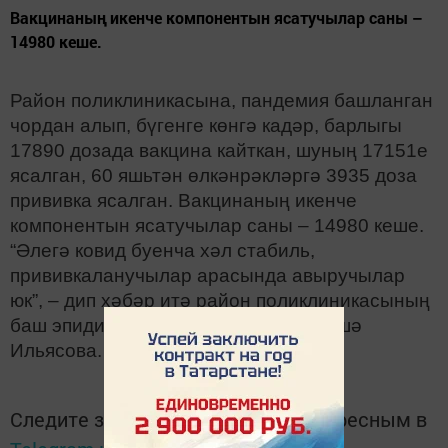
Вакцинаның икенче компонентын ясатучылар саны –
14980 кеше.
Район поликлиникасына, пандемия башланган
чордан алып, бүгенге көнгә кадәр, барлыгы
17890 дозада вакцина кайткан, шуның 17151е
ясалган, 60 яшьтән өлкәнрәкләргә 3935 доза
прививка ясалган. Вакцинаның икенче
компонентын ясатучылар саны – 14980 кеше.
“Әлегә ковид буенча хәл стабиль,
прививкаланучылар арасында авыручылар
юк”, – дип хәбәр итә район поликлиникасының
баш эпидимиолог ярдәмчесе Миләүшә
Ильясова.
Следите за самым важным и интересным в