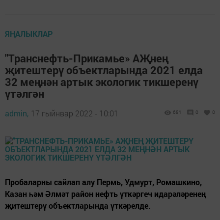
ЯҢАЛЫКЛАР
"Транснефть-Прикамье» АҖнең
җитештерү объектларында 2021 елда
32 меңнән артык экологик тикшеренү
үтәлгән
admin,
17 гыйнвар 2022 - 10:01
681
0
0
Пробаларны сайлап алу Пермь, Удмурт, Ромашкино,
Казан һәм Әлмәт район нефть үткәргеч идарәләренең
җитештерү объектларында үткәрелде.