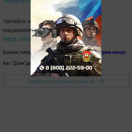
Telegram-канале
Татмедиа
Читайте новости Татарстана в
национальном мессенджере MАХ:
https://max.ru/tatmedia
Безнең телеграм каналга кушылыгыз!
Телеграм-канал
Без "Дзен"да!
Д
зен
Перейти на страницу новости