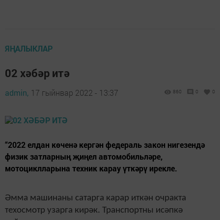
ЯҢАЛЫКЛАР
02 хәбәр итә
admin,
17 гыйнвар 2022 - 13:37
860
0
0
“2022 елдан көченә кергән федераль закон нигезендә
физик затларның җиңел автомобильләре,
мотоциклларына техник карау үткәрү ирекле.
Әмма машинаны сатарга карар иткән очракта
техосмотр узарга кирәк. Транспортны исәпкә