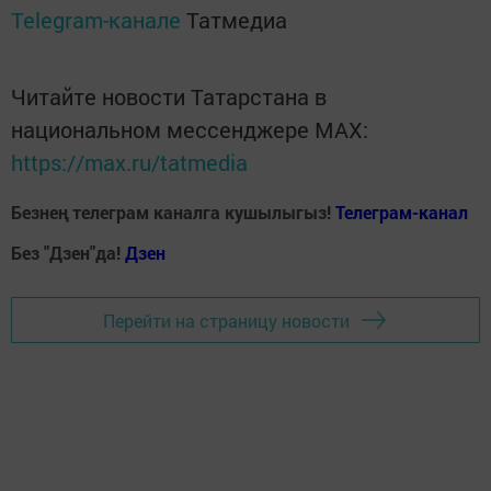
Telegram-канале
Татмедиа
Читайте новости Татарстана в
национальном мессенджере MАХ:
https://max.ru/tatmedia
Безнең телеграм каналга кушылыгыз!
Телеграм-канал
Без "Дзен"да!
Д
зен
Перейти на страницу новости