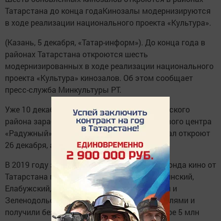
Татарстана до конца годаКинозалы модернизируются
в ходе реализации национального проекта «Культура».
(Казань, 5 декабря, «Татар-информ»). До конца года в
районах Татарстана откроются шесть
модернизированных в ходе реализации национального
проекта «Культура» кинозалов. Об этом сообщает
пресс-служба Минкультуры РТ.
Уже 10 декабря в селе Осиново Зеленодольского
района заработают четыре кинозала торгового центра
«Радужный». В Елабуге обновленный кинозал откроют
26 декабря, а в селе Новошешминск – 27-го.
В 2019 году заявки на участие в конкурсе Фонда кино от
Татарстана подали пять районов – Мензелинский,
Елабужский, Новошешминский, Лаишевский и
Зеленодольский. Три из них стали победителями и
получили безвозвратные субсидии в размере 5 млн