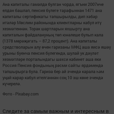
Ана капиталы гамәлдә булган чорда, ягъни 2007нче
елдан башлап, пенсия бүлеге тарафыннан 1471 ана
капиталы сертификаты тапшырылды, дип хәбәр
итәләр Мөслим районында клиентларны кабул итү
хезмәтеннән. Торак шартларын яхшырту ана
капиталын файдалануның төп юнәлеше булып кала
(1378 мөрәҗәгать – 87,2 процент). Ана капиталы
средстволарын алу өчен гаризаны МФЦ аша яисә яшәү
урыны буенча пенсия бүлегендә, шулай ук дәүләт
хезмәтләре порталындагы шәхси кабинет аша яки
Россия Пенсия фондының рәсми сайты ярдәмендә
тапшырырга була. Гариза бер ай эчендә карала һәм
уңай карар кабул ителгәннән соң 10 эш көне эчендә
күчерелә.
Фото - Pixabay.com
Следите за самым важным и интересным в