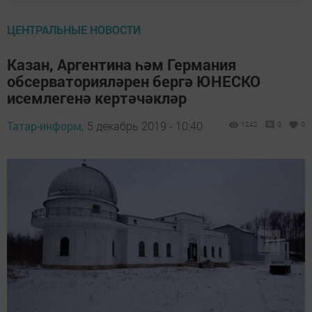
ЦЕНТРАЛЬНЫЕ НОВОСТИ
Казан, Аргентина һәм Германия
обсерваторияләрен бергә ЮНЕСКО
исемлегенә кертәчәкләр
Татар-информ,
5 декабрь 2019 - 10:40
1242
0
0