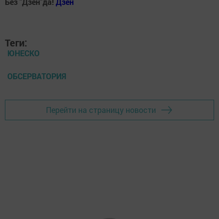
Без "Дзен"да!
Д
зен
Теги:
ЮНЕСКО
ОБСЕРВАТОРИЯ
Перейти на страницу новости