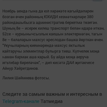
Ноябрь аенда гына да юл хәрәкәте кагыйдәләрен
бозган өчен районның ЮХИДИ хезмәткәрләре 380
райондашыбызга административ беркетмә төзегән.
Шуның 8е – исерек килеш транспорт белән идарә иткән,
52се – куркынычсызлык каешын эләктермәгән, тагын
8е – балаларын махсус креслодан башка йөрткән өчен.
"Укучыларның киемнәрендә махсус яктылык
кайтаручы элементлар булырга тиеш. Күпчелек моңа
һаман бармак аша карый. Бу айда моңа аеруча
игътибар биреләчәк", – дип кисәтә ДАИ җитәкчесе
Айнур Хәйретдинов.
Лилия Шәймиева фотосы.
Следите за самым важным и интересным в
Telegram-канале
Татмедиа