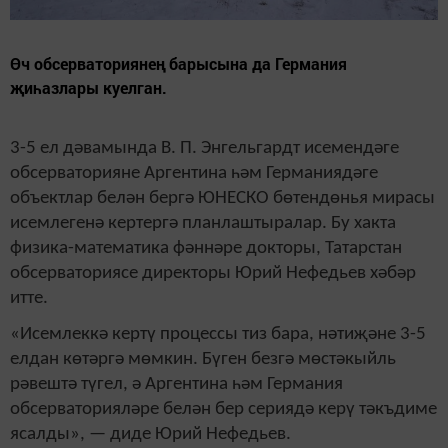
Өч обсерваториянең барысына да Германия
җиһазлары куелган.
3-5 ел дәвамында В. П. Энгельгардт исемендәге
обсерваторияне Аргентина һәм Германиядәге
объектлар белән бергә ЮНЕСКО бөтендөнья мирасы
исемлегенә кертергә планлаштыралар. Бу хакта
физика-математика фәннәре докторы, Татарстан
обсерваториясе директоры Юрий Нефедьев хәбәр
итте.
«Исемлеккә кертү процессы тиз бара, нәтиҗәне 3-5
елдан көтәргә мөмкин. Бүген безгә мөстәкыйль
рәвештә түгел, ә Аргентина һәм Германия
обсерваторияләре белән бер сериядә керү тәкъдиме
ясалды», — диде Юрий Нефедьев.