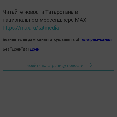
Читайте новости Татарстана в
национальном мессенджере MАХ:
https://max.ru/tatmedia
Безнең телеграм каналга кушылыгыз!
Телеграм-канал
Без "Дзен"да!
Д
зен
Перейти на страницу новости