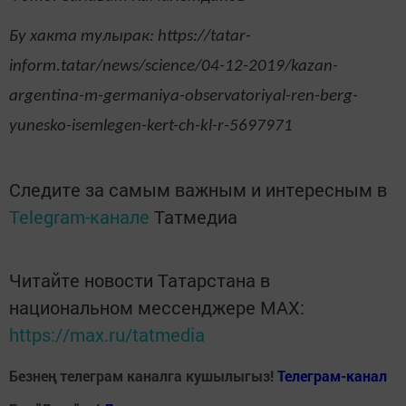
Бу хакта тулырак: https://tatar-
inform.tatar/news/science/04-12-2019/kazan-
argentina-m-germaniya-observatoriyal-ren-berg-
yunesko-isemlegen-kert-ch-kl-r-5697971
Следите за самым важным и интересным в
Telegram-канале
Татмедиа
Читайте новости Татарстана в
национальном мессенджере MАХ:
https://max.ru/tatmedia
Безнең телеграм каналга кушылыгыз!
Телеграм-канал