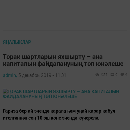
ЯҢАЛЫКЛАР
Торак шартларын яхшырту – ана
капиталын файдалануның төп юнәлеше
admin,
5 декабрь 2019 - 11:31
1279
0
0
Гариза бер ай эчендә карала һәм уңай карар кабул
ителгәннән соң 10 эш көне эчендә күчерелә.