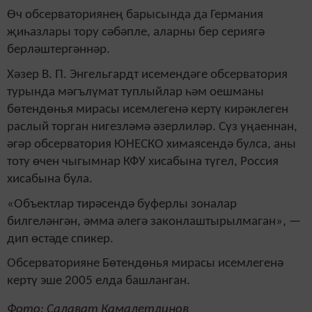
Өч обсерваториянең барысында да Германия
җиһазлары тору сәбәпле, аларны бер сериягә
берләштергәннәр.
Хәзер В. П. Энгельгардт исемендәге обсерватория
турында мәгълүмат туплыйлар һәм оешманы
бөтендөнья мирасы исемлегенә кертү кирәклеген
раслый торган нигезләмә әзерлиләр. Сүз уңаеннан,
әгәр обсерватория ЮНЕСКО химаясендә булса, аны
тоту өчен чыгымнар КФУ хисабына түгел, Россия
хисабына була.
«Объектлар тирәсендә буферлы зоналар
билгеләнгән, әмма әлегә законлаштырылмаган», —
дип өстәде спикер.
Обсерваторияне Бөтендөнья мирасы исемлегенә
кертү эше 2005 елда башланган.
Фото: Салават Камалетдинов