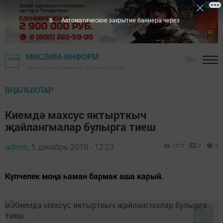
5
Автоматическое закрытие баннера через
МӨСЛИМ-ИНФОРМ
16+
"Авыл утлары" газетасы - Мөслим районы
ЯҢАЛЫКЛАР
Киемдә махсус яктырткыч
җайлангмалар булырга тиеш
admin,
5 декабрь 2019 - 12:23
1275
0
0
Күпчелек моңа һаман бармак аша карый.