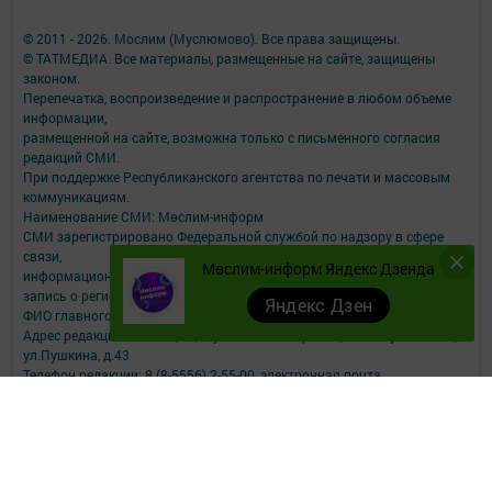
© 2011 - 2026. Мослим (Муслюмово). Все права защищены.
© ТАТМЕДИА. Все материалы, размещенные на сайте, защищены
законом.
Перепечатка, воспроизведение и распространение в любом объеме
информации,
размещенной на сайте, возможна только с письменного согласия
редакций СМИ.
При поддержке Республиканского агентства по печати и массовым
коммуникациям.
Наименование СМИ: Мөслим-информ
СМИ зарегистрировано Федеральной службой по надзору в сфере
связи,
Мөслим-информ Яндекс Дзенда
информационных технологий и массовых коммуникаций
запись о регистрации СМИ ЭЛ №ФС77-73825 от 28.09.2018 г.
Яндекс Дзен
ФИО главного редактора: Афзалова Римма Рашидовна
Адрес редакции: 423970, РТ, Муслюмовский район, село Муслюмово,
ул.Пушкина, д.43
Телефон редакции: 8 (8-5556) 2-55-00, электронная почта
muslimau@rambler.ru
О фактах коррупции можете сообщить на электронную почту
muslimau@rambler.ru
Учредитель СМИ: АО «ТАТМЕДИА»