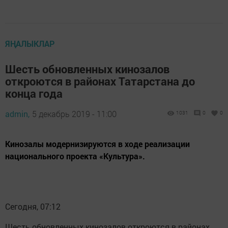
ЯҢАЛЫКЛАР
Шесть обновленных кинозалов
откроются в районах Татарстана до
конца года
admin,
5 декабрь 2019 - 11:00
1031
0
0
Кинозалы модернизируются в ходе реализации
национального проекта «Культура».
Сегодня, 07:12
Шесть обновленных кинозалов откроются в районах