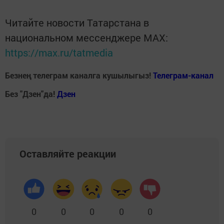
Читайте новости Татарстана в
национальном мессенджере MАХ:
https://max.ru/tatmedia
Безнең телеграм каналга кушылыгыз!
Телеграм-канал
Без "Дзен"да!
Д
зен
Оставляйте реакции
0
0
0
0
0