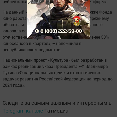
рублей каждый, о чем сообщало ИА «Татар-информ».
На данный момент в Татарстане при поддержке Фонда
кино работают 22 цифровых кинозала. «По-прежнему
обязательным условием для переоборудованного
кинозала остается демонстрация фильмов
отечественного производства в объеме не менее 50%
киносеансов в квартал», – напомнили в
республиканском ведомстве.
Национальный проект «Культура» был разработан в
рамках реализации указа Президента РФ Владимира
Путина «О национальных целях и стратегических
задачах развития Российской Федерации на период до
2024 года».
Следите за самым важным и интересным в
Telegram-канале
Татмедиа