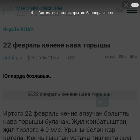
МӨСЛИМ-ИНФОРМ
16+
3
Автоматическое закрытие баннера через
"Авыл утлары" газетасы - Мөслим районы
ЯҢАЛЫКЛАР
22 февраль көненә һава торышы
admin,
21 февраль 2022 - 15:30
643
0
0
Юлларда бозлавык.
Иртәгә 22 февраль көнне аязучан болытлы
һава торышы булачак. Җил көнбатыштан,
җил тизлеге 4-9 м/с. Урыны белән кар
көтелә. Көнчыгыштан уртача тизлектә җил