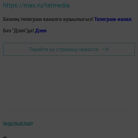
https://max.ru/tatmedia
Безнең телеграм каналга кушылыгыз!
Телеграм-канал
Без "Дзен"да!
Д
зен
Перейти на страницу новости
ЯҢАЛЫКЛАР