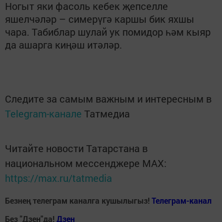
Ногыт яки фасоль кебек җепселле
яшелчәләр – симерүгә каршы бик яхшы
чара. Табиблар шулай ук помидор һәм кыяр
да ашарга киңәш итәләр.
Следите за самым важным и интересным в
Telegram-канале
Татмедиа
Читайте новости Татарстана в
национальном мессенджере MАХ:
https://max.ru/tatmedia
Безнең телеграм каналга кушылыгыз!
Телеграм-канал
Без "Дзен"да!
Д
зен