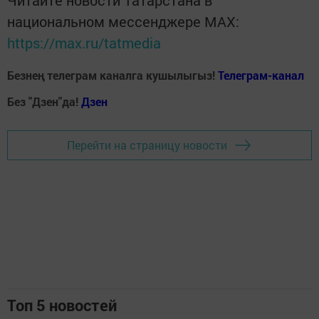
национальном мессенджере MАХ:
https://max.ru/tatmedia
Безнең телеграм каналга кушылыгыз!
Телеграм-канал
Без "Дзен"да!
Д
зен
Перейти на страницу новости
Топ 5 новостей