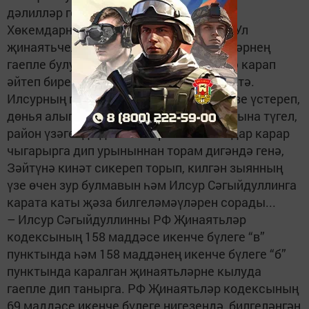
дәлилләр генә юк.
Хөкемдарның беренче эше генә түгел. Ул
җинаятьчеләрне күп күргәндер. Кешеләрнең
гаепле булу-булмауларын да күзләренә карап
әйтеп бирер иде. Тик монда закон хәл итә.
Илсурның гаепсез булуын, кызын берүзе үстереп,
дөнья алып баруын ул яшәгән авылда гына түгел,
район үзәгендә дә беләләр бит! Хөкемдар карар
чыгарырга дип урыныннан торам дигәндә генә,
Зәйтүнә кинәт сикереп торып, килгән зыянның
үзе өчен зур булмавын һәм Илсур Сәгыйдуллинга
карата каты җәза билгеләмәүләрен сорады...
– Илсур Сәгыйдуллинны РФ Җинаятьләр
кодексының 158 маддәсе икенче бүлеге “в”
пунктында һәм 158 маддәнең икенче бүлеге “б”
пунктында каралган җинаятьләрне кылуда
гаепле дип танырга. РФ Җинаятьләр кодексының
69 маддәсе икенче бүлеге нигезендә, билгеләнгән