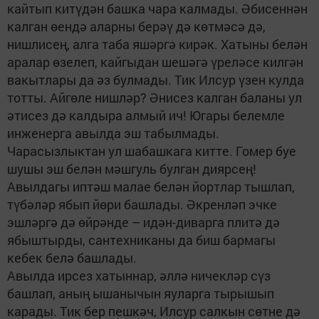
кайтып китүдән башка чара калмады. Әбисеннән
калган өендә аларны берәү дә көтмәсә дә,
нишлисең, алга таба яшәргә кирәк. Хатыны белән
аралар өзелеп, кайгыдан шешәгә үреләсе килгән
вакытлары да әз булмады. Тик Илсур үзен кулда
тотты. Айгөле нишләр? Әнисез калган баланы ул
әтисез дә калдыра алмый ич! Югары белемле
инженерга авылда эш табылмады.
Чарасызлыктан ул шабашкага китте. Гомер буе
шушы эш белән мәшгуль булган диярсең!
Авылдагы иптәш малае белән йортлар тышлап,
түбәләр ябып йөри башлады. Әкренләп эчке
эшләргә дә өйрәнде – идән-диварга плитә дә
ябыштырды, сантехниканы да биш бармагы
кебек белә башлады.
Авылда ирсез хатыннар, әллә ничекләр сүз
башлап, аның ышанычын яуларга тырышып
карады. Тик бер пешкәч, Илсур салкын сөтне дә