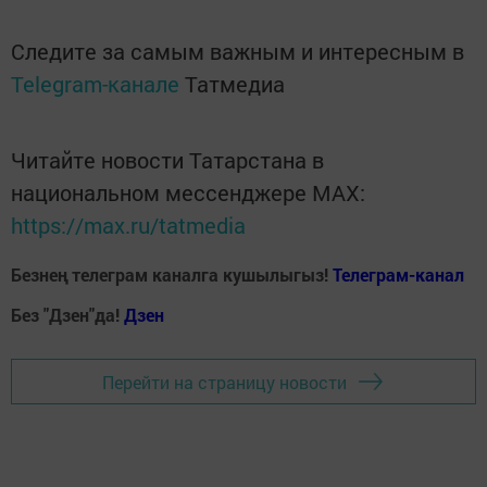
Следите за самым важным и интересным в
Telegram-канале
Татмедиа
Читайте новости Татарстана в
национальном мессенджере MАХ:
https://max.ru/tatmedia
Безнең телеграм каналга кушылыгыз!
Телеграм-канал
Без "Дзен"да!
Д
зен
Перейти на страницу новости