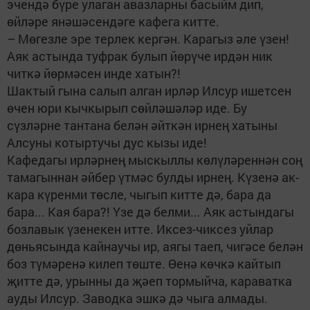
эчендә бүре улаган авазларны басыйм дип,
өйләре янәшәсендәге кафега китте.
– Мөгезле эре терлек кергән. Карагыз әле үзен!
Аяк астында туфрак булып йөрүче ирдән ник
читкә йөрмәсен инде хатын?!
Шактый гына салып алган ирләр Илсур ишетсен
өчен юри кычкырып сөйләшәләр иде. Бу
сүзләрне тантана белән әйткән ирнең хатыны
Алсуны котыртучы дус кызы иде!
Кафедагы ирләрнең мыскыллы көлүләреннән соң
тамагыннан әйбер үтмәс булды ирнең. Күзенә ак-
кара күренми төсле, чыгып китте дә, бара да
бара... Кая бара?! Үзе дә белми... Аяк астындагы
бозлавык үзенекен итте. Иксез-чиксез уйлар
дөньясында кайнаучы ир, аягы таеп, чигәсе белән
боз түмәренә килеп төште. Өенә көчкә кайтып
җитте дә, урынны да җәеп тормыйча, караватка
ауды Илсур. Заводка эшкә дә чыга алмады.