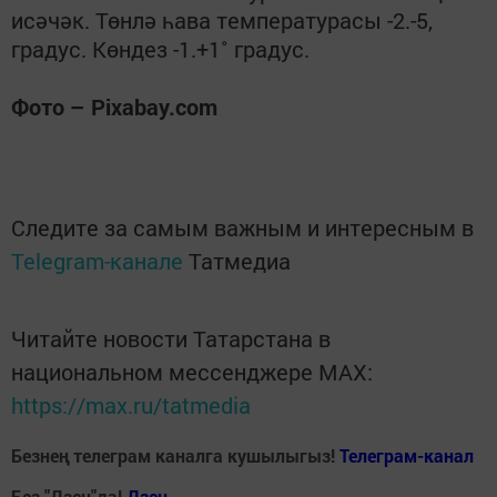
исәчәк. Төнлә һава температурасы -2.-5,
градус. Көндез -1.+1˚ градус.
Фото – Pixabay.com
Следите за самым важным и интересным в
Telegram-канале
Татмедиа
Читайте новости Татарстана в
национальном мессенджере MАХ:
https://max.ru/tatmedia
Безнең телеграм каналга кушылыгыз!
Телеграм-канал
Без "Дзен"да!
Д
зен