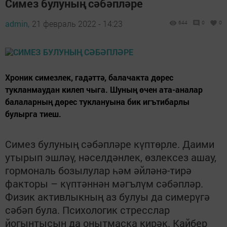
Симез булуның сәбәпләре
admin,
21 февраль 2022 - 14:23
644
0
0
Хроник симезлек, гадәттә, балачакта дөрес
тукланмаудан килеп чыга. Шуның өчен ата-аналар
балаларның дөрес туклануына бик игътибарлы
булырга тиеш.
Симез булуның сәбәпләре күптөрле. Даими
утырып эшләү, нәселдәнлек, өзлексез ашау,
гормональ бозылулар һәм әйләнә-тирә
факторы – күптәннән мәгълүм сәбәпләр.
Физик активлыкның аз булуы да симерүгә
сәбәп була. Психологик стресслар
йогынтысын да онытмаска кирәк. Кайбер