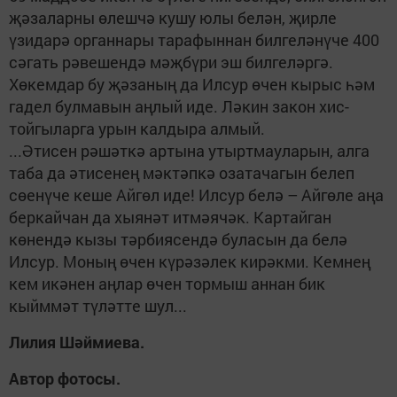
җәзаларны өлешчә кушу юлы белән, җирле
үзидарә органнары тарафыннан билгеләнүче 400
сәгать рәвешендә мәҗбүри эш билгеләргә.
Хөкемдар бу җәзаның да Илсур өчен кырыс һәм
гадел булмавын аңлый иде. Ләкин закон хис-
тойгыларга урын калдыра алмый.
...Әтисен рәшәткә артына утыртмауларын, алга
таба да әтисенең мәктәпкә озатачагын белеп
сөенүче кеше Айгөл иде! Илсур белә – Айгөле аңа
беркайчан да хыянәт итмәячәк. Картайган
көнендә кызы тәрбиясендә буласын да белә
Илсур. Моның өчен күрәзәлек кирәкми. Кемнең
кем икәнен аңлар өчен тормыш аннан бик
кыйммәт түләтте шул...
Лилия Шәймиева.
Автор фотосы.