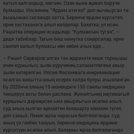
ка­тып калгандыр, мөгаен. Озак кына җавап бирүче
булмады. Илсөянең: “Ярдәм итегез!” дип кычкырган та­
вышыннан сискәнде хәтта. Берен­че ярдәм күрсәтеп,
ирне хастаханәгә алып килделәр. Бәхеткә, ул исән.
Рәшиткә операция ясадылар. “Күлмәкчән туган”, –
диде табиблар. Тагын биш минутка соңарсалар, ирне
саклап калып булмасы көн кебек ачык иде...
– Рәшит Сәрвәров алган тән җәрәхәте кеше тормышы
өчен куркы­ныч, зыян күрүченең сәламәтлегенә авыр
зыян китерелгән. Илсөя Фәсхиевага инкриминация
ясал­ган вакытта аның исерек хәлдә бу­луы ачыкланган.
Бу 2020нче елның 19 июнендәге 150 санлы медици­на
тикшерүе акты белән раслана. Җинаятьнең иҗтимагый
куркыныч дәрәҗәсен һәм авырлыгын исәпкә алып,
суд аның кылган җинаятен йомшарту мөмкин түгел,
дип саный. Ләкин җәза чарасын билгеләгәндә, суд
аның үз гаебен тануын, беренче меди­цина ярдәме
күрсәтүен исәпкә алып, боларны җәза билгеләгәндә