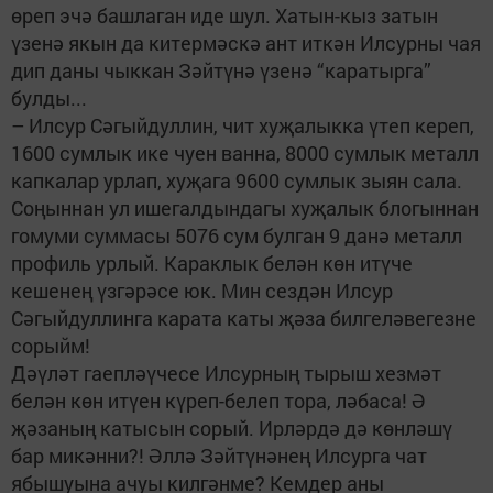
өреп эчә башлаган иде шул. Хатын-кыз затын
үзенә якын да китермәскә ант иткән Илсурны чая
дип даны чыккан Зәйтүнә үзенә “каратырга”
булды...
– Илсур Сәгыйдуллин, чит хуҗалыкка үтеп кереп,
1600 сумлык ике чуен ванна, 8000 сумлык металл
капкалар урлап, хуҗага 9600 сумлык зыян сала.
Соңыннан ул ишегалдындагы хуҗалык блогыннан
гомуми суммасы 5076 сум булган 9 данә металл
профиль урлый. Караклык белән көн итүче
кешенең үзгәрәсе юк. Мин сездән Илсур
Сәгыйдуллинга карата каты җәза билгеләвегезне
сорыйм!
Дәүләт гаепләүчесе Илсурның тырыш хезмәт
белән көн итүен күреп-белеп тора, ләбаса! Ә
җәзаның катысын сорый. Ирләрдә дә көнләшү
бар микәнни?! Әллә Зәйтүнәнең Илсурга чат
ябышуына ачуы килгәнме? Кемдер аны