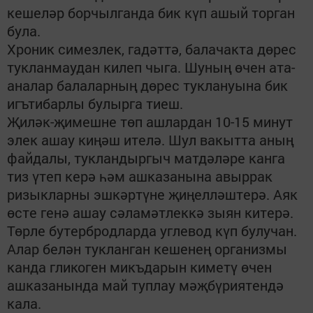
кешеләр борчылганда бик күп ашый торган
була.
Хроник симезлек, гадәттә, балачакта дөрес
тукланмаудан килеп чыга. Шуның өчен ата-
аналар балаларның дөрес туклануына бик
игътибарлы булырга тиеш.
Җиләк-җимешне төп ашлардан 10-15 минут
элек ашау киңәш ителә. Шул вакытта аның
файдалы, тукландыргыч матдәләре канга
тиз үтеп керә һәм ашказанына авыррак
ризыкларны эшкәртүне җиңелләштерә. Аяк
өсте генә ашау сәламәтлеккә зыян китерә.
Төрле бутербродларда углевод күп булучан.
Алар белән тукланган кешенең организмы
канда гликоген микъдарын киметү өчен
ашказанында май туплау мәҗбүриятендә
кала.