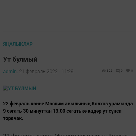
ЯҢАЛЫКЛАР
Ут булмый
admin,
21 февраль 2022 - 11:28
892
0
0
22 февраль көнне Мөслим авылының Колхоз урамында
9 сәгать 30 минуттан 13.00 сәгатькә кадәр ут сүнеп
торачак.
22 февраль көнне Мөслим авылының Колхоз