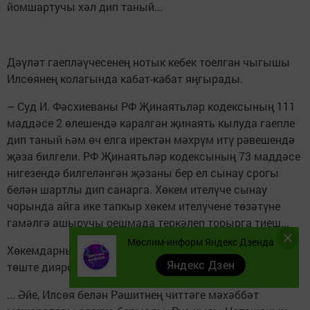
йомшар­тучы хәл дип таный...
Дәүләт гаепләүчесенең нотык ке­бек тоелган чыгышы
Илсөянең кола­гында кабат-кабат яңгырады.
– Суд И. Фәсхиеваны РФ Җинаятьләр кодексының 111
маддәсе 2 өлешендә каралган җинаять кы­луда гаепле
дип таный һәм өч елга иректән мәхрүм итү рәвешендә
җәза билгели. РФ Җинаятьләр кодексының 73 маддәсе
нигезендә билгеләнгән җәзаны бер ел сынау срогы
белән шартлы дип санарга. Хөкем ителүче сынау
чорында айга ике тапкыр хөкем ителүчене төзәтүне
гамәлгә ашыру­чы оешмада теркәлеп торырга тиеш...
Мөслим-информ Яндекс Дзенда
Хөкемдарның авыр чүкече өстәлгә түгел, йөрәккә
Яндекс Дзен
төште диярсең...
... Әйе, Илсөя белән Рәшитнең читтәге мәхәббәт