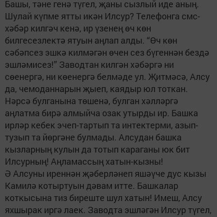
Башы, тәне генә түгел, җаны сызлый иде аның.
Шулай күпме ятты икән Илсур? Телефонга смс-
хәбәр килгәч кенә, ир үзенең өч көн
билгесезлектә ятуын аңлап алды. “Өч көн
сәбәпсез эшкә килмәгән өчен сез бүгеннән бездә
эшләмисез!” Заводтан килгән хәбәргә ни
сөенергә, ни көенергә белмәде ул. Җитмәсә, Алсу
да, чемоданнарын җыеп, каядыр юл тоткан.
Нәрсә булганына төшенә, булган хәлләргә
аңлатма бирә алмыйча озак утырды ир. Башка
ирләр кебек эчеп-тартып та интектерми, азып-
тузып та йөргәне булмады. Алсудан башка
кызларның кулын да тотып караганы юк бит
Илсурның! Аңламассың хатын-кызны!
Ә Алсуны иреннән җәберләнеп яшәүче дус кызы
Камилә котыртуын дәвам итте. Башкалар
коткысына тиз биреште шул хатын! Имеш, Алсу
яхшырак иргә лаек. Заводта эшләгән Илсур түгел,