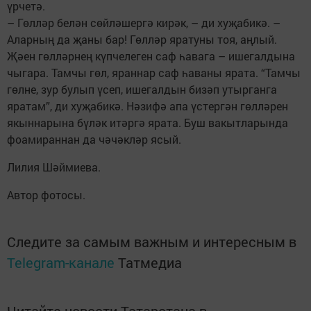
үрчетә.
– Гөлләр белән сөйләшергә кирәк, – ди хуҗабикә. –
Аларның да җаны бар! Гөлләр яратуны тоя, аңлый.
Җәен гөлләрнең күпчелеген саф һавага – ишегалдына
чыгара. Тамчы гөл, яраннар саф һаваны ярата. “Тамчы
гөлне, зур булып үсеп, ишегалдын бизәп утырганга
яратам”, ди хуҗабикә. Нәзифә апа үстергән гөлләрен
якыннарына бүләк итәргә ярата. Буш вакытларында
фоамираннан да чәчәкләр ясый.
Лилия Шәймиева.
Автор фотосы.
Следите за самым важным и интересным в
Telegram-канале
Татмедиа
Читайте новости Татарстана в