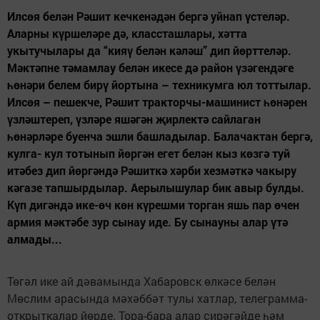
Илсөя белән Рәшит кечкенәдән бергә уйнап үстеләр.
Аларны күршеләре дә, классташлары, хәтта
укытучылары да “кияү белән кәләш” дип йөрттеләр.
Мәктәпне тәмамлау белән икесе дә район үзәгендәге
һөнәри белем бирү йор­тына – техникумга юл тоттылар.
Илсөя – пешекче, Рәшит трактор­чы-машинист һөнәрен
үзләштереп, үзләре яшәгән җирлектә сайла­ган
һөнәрләре буенча эшли башла­дылар. Балачактан бергә,
кулга- кул тотынып йөргән егет белән кыз көзгә туй
итәбез дип йөргәндә Рәшиткә хәрби хезмәткә чакыру
кәгазе тапшырдылар. Аерылышу­лар бик авыр булды.
Күп дигәндә ике-өч көн күрешми торган яшь пар өчен
армия мәктәбе зур сынау иде. Бу сынауны алар үтә
алмады...
Төгәл ике ай дәвамында Хаба­ровск өлкәсе белән
Мөслим арасын­да мәхәббәт тулы хатлар, телеграм­ма-
открыткалар йөрде. Тора-бара алар сирәгәйде һәм