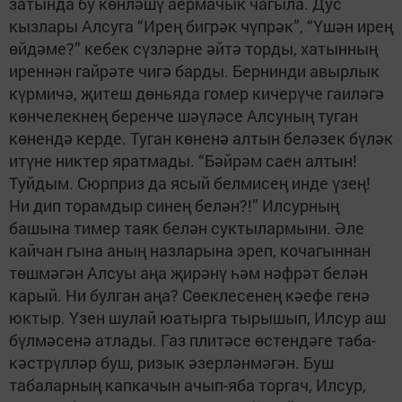
затында бу көнләшү аермачык чагыла. Дус
кызлары Алсуга “Ирең бигрәк чүпрәк”, “Үшән ирең
өйдәме?” кебек сүзләрне әйтә торды, хатынның
иреннән гайрәте чигә барды. Бернинди авырлык
күрмичә, җитеш дөньяда гомер кичерүче гаиләгә
көнчелекнең беренче шәүләсе Алсуның туган
көнендә керде. Туган көненә алтын беләзек бүләк
итүне никтер яратмады. “Бәйрәм саен алтын!
Туйдым. Сюрприз да ясый белмисең инде үзең!
Ни дип торамдыр синең белән?!” Илсурның
башына тимер таяк белән суктылармыни. Әле
кайчан гына аның назларына эреп, кочагыннан
төшмәгән Алсуы аңа җирәнү һәм нәфрәт белән
карый. Ни булган аңа? Сөеклесенең кәефе генә
юктыр. Үзен шулай юатырга тырышып, Илсур аш
бүлмәсенә атлады. Газ плитәсе өстендәге таба-
кәстрүлләр буш, ризык әзерләнмәгән. Буш
табаларның капкачын ачып-яба торгач, Илсур,