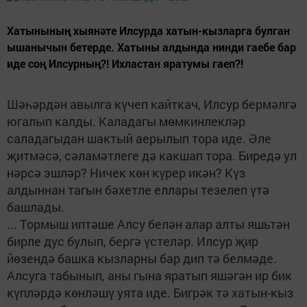
Хатынының хыянәте Илсурда хатын-кызларга булган
ышанычын бетерде. Хатыны алдында нинди гаебе бар
иде соң Илсурның?! Ихластан яратумы гаеп?!
Шәһәрдән авылга күчеп кайткач, Илсур бермәлгә
югалып калды. Каладагы мөмкинлекләр
саладагыдан шактый аерылып тора иде. Әле
җитмәсә, сәламәтлеге дә какшап тора. Биредә ул
нәрсә эшләр? Ничек көн күрер икән? Күз
алдыннан тагын бәхетле еллары тезелеп үтә
башлады.
... Тормыш иптәше Алсу белән алар алты яшьтән
бирле дус булып, бергә үстеләр. Илсур җир
йөзендә башка кызларны бар дип тә белмәде.
Алсуга табынып, аны гына яратып яшәгән ир бик
күпләрдә көнләшү уята иде. Бигрәк тә хатын-кыз