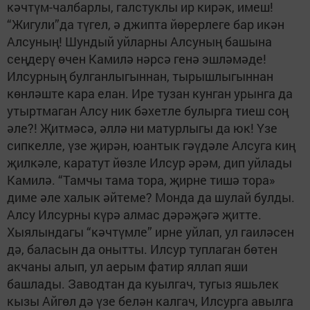
кәчтүм-чалбарлы, галстуклы ир кирәк, имеш!
“Жигули”да түгел, ә джипта йөрерлеге бар икән
Алсуның! Шундый уйларны Алсуның башына
сеңдерү өчен Камилә нәрсә генә эшләмәде!
Илсурның булганлыгыннан, тырышлыгыннан
көнләште кара елан. Ире тузан кунган урынга да
утыртмаган Алсу ник бәхетле булырга тиеш соң
әле?! Җитмәсә, әллә ни матурлыгы да юк! Үзе
сипкелле, үзе җирән, юантык гәүдәле Алсуга киң
җилкәле, каратут йөзле Илсур әрәм, дип уйлады
Камилә. “Тамчы тама тора, җирне тишә тора»
диме әле халык әйтеме? Монда да шулай булды.
Алсу Илсурны күрә алмас дәрәҗәгә җитте.
Хыялындагы “кәчтүмле” ирне уйлап, ул гаиләсен
дә, баласын да онытты. Илсур туплаган бөтен
акчаны алып, ул аерым фатир яллап яши
башлады. Заводтан да куылгач, тугыз яшьлек
кызы Айгөл дә үзе белән калгач, Илсурга авылга