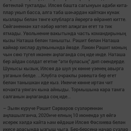
бөтенләй тукталды. Илсөя башта сагынуын әдәби кита­
плар укып басса, алга таба шәһәрдән кайткан кунак
кызлары белән төнге клубларга йөрергә өйрәнеп китте.
Сөйгәненнән хат-хәбәр көтеп алҗаган егет тә тик
ятмады. Увольнение ва­кытында часть командирының
кызы Наташа белән танышты. Рәшит белән Наташа
кайнар хисләр дулкынында йөзде. Ләкин Рәшит моның
чын сөю түгел икәнен аңлаганда соң иде инде. Наташа
бер айдан солдат егетне “әти буласың” дип сөендерде.
Шунысы кы­зык, Илсөя дә шул ук көнне үзенең авырга
узганын белде. ...Клубта оч­раклы рәвештә бер егет
белән таныш­кан иде кыз. Икенче көнне иртән чит
кочакта уянгач кына айныды. Тормы­шына кара тамга
салганын аңлаганда соң иде...
– Зыян күрүче Рәшит Сәрвәров сүзләреннән
аңлашылганча, 2020нче елның 10 июнендә ул өйгә
исерек хәлдә кайта һәм өйдәше Илсөя Фәсхиева белән
икесе арасында ызгыш чыга. Бер-берсенә начар сүзләр