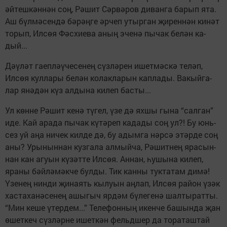
әйтешкәннән соң, Рәшит Сәрвәров диванга барып ята.
Аш бүлмәсендә бәрәңге әрчеп утырган җиреннән кинәт
торып, Илсөя Фәсхиева аның эченә пычак белән ка­
дый...
Дәүләт гаепләүчесенең сүзләрен ишетмәскә теләп,
Илсөя куллары белән колакларын каплады. Вакыйга­
лар янәдән күз алдына килеп басты...
Ул көнне Рәшит кенә түгел, үзе дә яхшы гына “салган”
иде. Кай арада пычак күтәреп кадады соң ул?! Бу юнь­
сез уй аңа ничек килде дә, бу адымга нәрсә этәрде соң
аны? Урыныннан кузгала алмыйча, Рәшитнең ярасын­
нан кан агуын күзәтте Илсөя. Аннан, һушына килеп,
яраны бәйләмәкче бул­ды. Тик канны туктатам димә!
Үзенең нинди җинаять кылуын аңлап, Илсөя район үзәк
хастаханәсенең ашыгыч ярдәм бүлегенә шалтыратты.
“Мин кеше үтердем...” Телефонның икен­че башында җан
өшеткеч сүзләрне ишеткән фельдшер да тораташтай