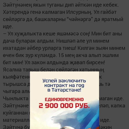
Зәйтүнәнең якын туганы дип әйткән иде кебек.
Хәтерендә генә калмаган Илсурның. Ул гайбәт
сөйләргә дә, башкаларны “чәйнәргә” дә яратмый
иде.
– Ул хуҗалыкта кеше яшәмәсә соң! Мин бит аны
дача буларак алдым. Нишләп әле ул минем
ихатадан әйбер урларга тиеш! Килгән зыян минем
өчен бик зур күләмдә. 15 мең акча алып эшлим
бит мин! Ул закон алдында җавап бирсен!
Ясалма тавыш белән сөйләгән хатынның
кыяфәтеннән үк көләсе килә иде. Ничек
тырышса да, ул күзеннән бер бөртек яшь тә
чыгара алмады.
Чынлыкта исә Илсур бернәрсә дә урламаган иде.
Зәйтүнәне жәлләп, аңа ярдәм итәргә теләп, капка
куйганнан соң артып калган төзелеш
материалларын сатып бирергә теләгән иде.
Зәйтүнә бу гозерне үзе җиткерде бит! Ләкин