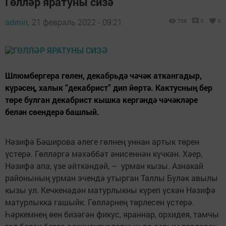
Гөлләр яратуны сизә
admin,
21 февраль 2022 - 09:21
708
0
0
Шлюмбергера гөлен, декабрьдә чәчәк аткангадыр,
күрәсең, халык “декабрист” дип йөртә. Кактусның бер
төре булган декабрист кышка кергәндә чәчәкләре
белән сөендерә башлый.
Нәзифә Бәширова әлеге гөлнең уннан артык төрен
үстерә. Гөлләргә мәхәббәт әнисеннән күчкән. Хәер,
Нәзифә апа, үзе әйткәндәй, – урман кызы. Азнакай
районының урман эчендә утырган Таллы Бүләк авылы
кызы ул. Кечкенәдән матурлыкны күреп үскән Нәзифә
матурлыкка гашыйк. Гөлләрнең төрлесен үстерә.
Һәркемнең өен бизәгән фикус, яраннар, орхидея, тамчы