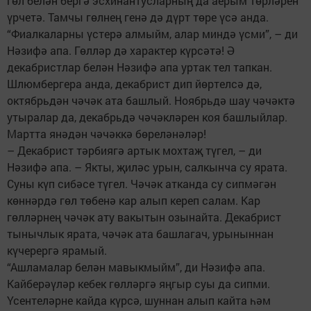
гөл белән бергә эсхинантусларның да аерым төрләрен
үрчетә. Тамчы гөлнең генә дә дүрт төре үсә анда.
“Фиалкаларны үстерә алмыйм, алар миндә үсми”, – ди
Нәзифә апа. Гөлләр дә характер күрсәтә! Ә
декабристлар белән Нәзифә апа уртак тел тапкан.
Шлюмбергера анда, декабрист дип йөртелсә дә,
октябрьдән чәчәк ата башлый. Ноябрьдә шау чәчәктә
утыралар да, декабрьдә чәчәкләрен коя башлыйлар.
Мартта янәдән чәчәккә бөреләнәләр!
– Декабрист тәрбиягә артык мохтаҗ түгел, – ди
Нәзифә апа. – Якты, җиләс урын, салкынча су ярата.
Суны күп сибәсе түгел. Чәчәк атканда су сипмәгән
көннәрдә гөл төбенә кар алып кереп салам. Кар
гөлләрнең чәчәк ату вакытын озынайта. Декабрист
тынычлык ярата, чәчәк ата башлагач, урыныннан
күчерергә ярамый.
“Ашламалар белән мавыкмыйм”, ди Нәзифә апа.
Кайберәүләр кебек гөлләргә яңгыр суы да сипми.
Үсентеләрне кайда күрсә, шуннан алып кайта һәм