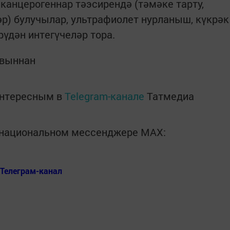
канцерогеннар тәэсирендә (тәмәке тарту,
р) булучылар, ультрафиолет нурланыш, күкрәк
үдән интегүчеләр тора.
ивыннан
интересным в
Telegram-канале
Татмедиа
в национальном мессенджере MАХ:
Телеграм-канал