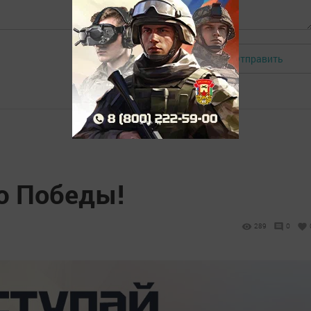
Отправить
Авторизоваться
ю Победы!
289
0