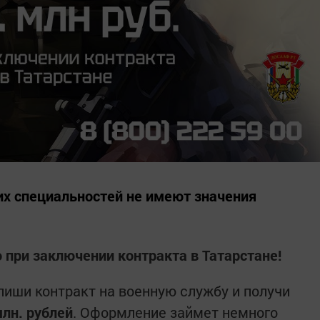
их специальностей не имеют значения
 при заключении контракта в Татарстане!
иши контракт на военную службу и получи
млн. рублей
. Оформление займет немного