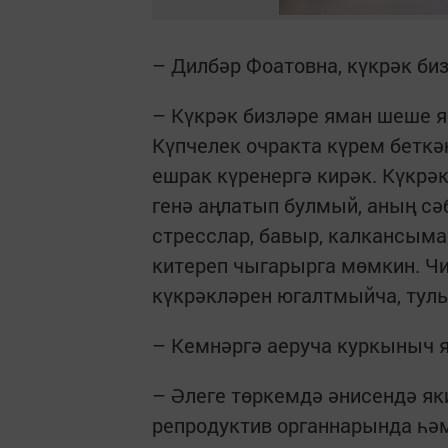
– Дилбәр Фоатовна, күкрәк би
– Күкрәк бизләре яман шеше я
Күпчелек очракта күрем беткә
ешрак күренергә кирәк. Күкрә
генә аңлатып булмый, аның сә
стресслар, бавыр, калкансым
китереп чыгарырга мөмкин. Чи
күкрәкләрен югалтмыйча, тул
– Кемнәргә аеруча куркыныч 
– Әлеге төркемдә әнисендә як
репродуктив органнарында һәм