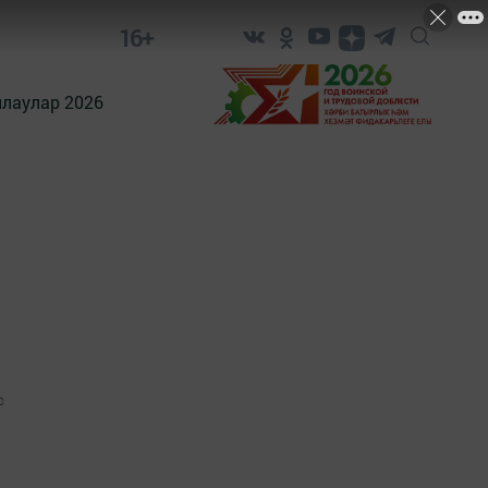
16+
лаулар 2026
0