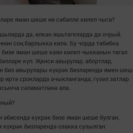
зләре яман шеше ни сәбәпле килеп чыга?
шьләрдә дә, өлкән яшьтәгеләрдә дә очрый.
ннән соң барлыкка килә. Бу чорда табибка
к бизе яман шеше каян килеп чыкканын төгәл
бәпләре күп. Җенси авырулар, абортлар,
ан биз авырулары күкрәк бизләрендә ямен шеш
р иртә срокларда ачыкланганда, гүзәл затлар
ысынча сәламәтләнә ала.
яный?
и әбисендә күкрәк бизе яман шеше булган,
 күкрәк бизләрендә озакка сузылган