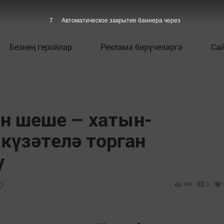
5
Автоматическое закрытие баннера через
Безнең геройлар
Реклама бирүчеләргә
Сай
ан шеше – хатын-
күзәтелә торган
у
0
338
0