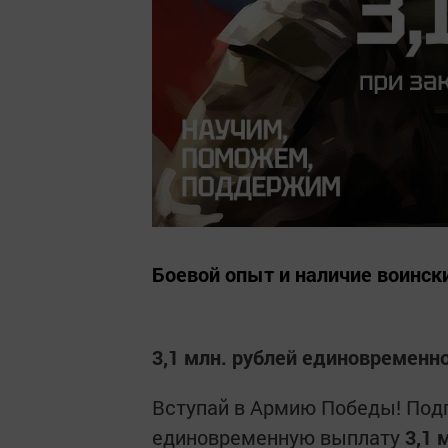
Боевой опыт и наличие воинск
3,1 млн. рублей единовременно
Вступай в Армию Победы! Подп
единовременную выплату
3,1 