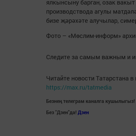
ялкынсыну барган, озак вакыт 
производствода агулы матдәлә
бизе җәрәхәте алучылар, симер
Фото – «Мөслим-информ» арх
Следите за самым важным и 
Читайте новости Татарстана 
https://max.ru/tatmedia
Безнең телеграм каналга кушылыгыз!
Без "Дзен"да!
Д
зен