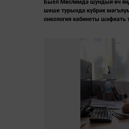
Быел Мөслимдә шундый өч яңа
шеше турында күбрәк мәгълүм
онкология кабинеты шәфкать 