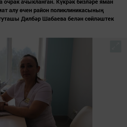
 очрак ачыкланган. Күкрәк бизләре яман
ат алу өчен район поликлиникасының
туташы Дилбәр Шабаева белән сөйләштек