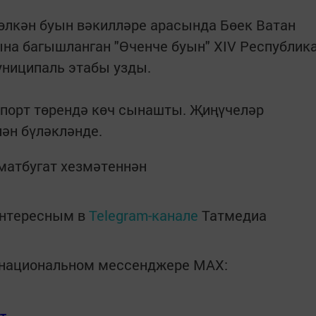
өлкән буын вәкилләре арасында Бөек Ватан
на багышланган "Өченче буын" XIV Республик
ниципаль этабы узды.
спорт төрендә көч сынашты. Җиңүчеләр
ән бүләкләнде.
матбугат хезмәтеннән
интересным в
Telegram-канале
Татмедиа
в национальном мессенджере MАХ: