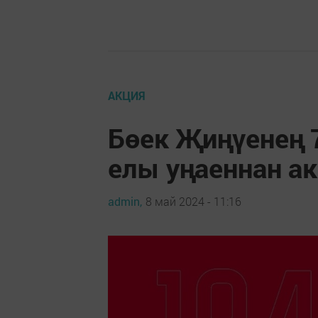
АКЦИЯ
Бөек Җиңүенең 
елы уңаеннан а
admin,
8 май 2024 - 11:16