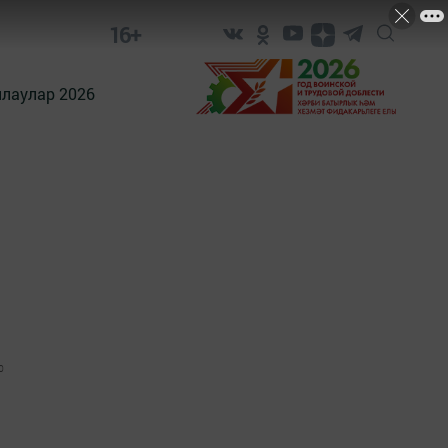
16+
лаулар 2026
0