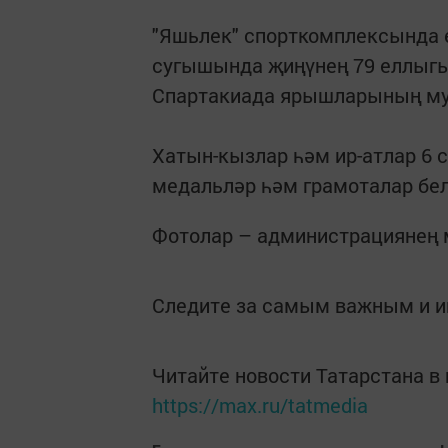
"Яшьлек" спорткомплексында 
сугышында җиңүнең 79 еллыгы
Спартакиада ярышларының му
Хатын-кызлар һәм ир-атлар 6 
медальләр һәм грамоталар бел
Фотолар – администрациянең 
Следите за самым важным и 
Читайте новости Татарстана 
https://max.ru/tatmedia