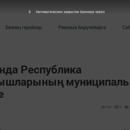
5
Автоматическое закрытие баннера через
Безнең геройлар
Реклама бирүчеләргә
Сай
нда Республика
рышларының муниципаль
е
589
0