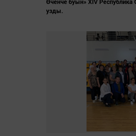
Өченче буын» XIV Республик
узды.