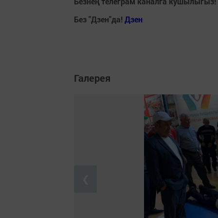
Безнең телеграм каналга кушылыгыз!
Без "Дзен"да!
Д
зен
Галерея
❮