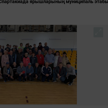
а Спартакиада ярышларының муниципаль этаб