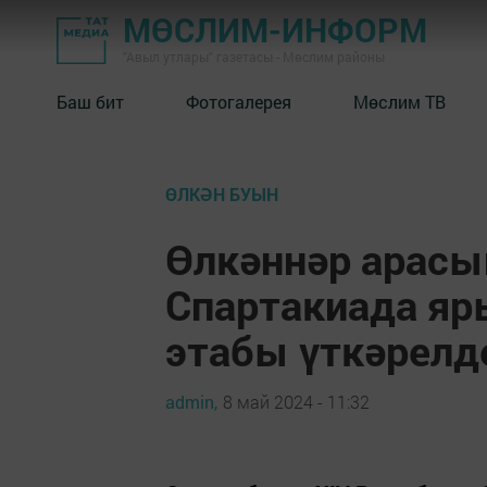
МӨСЛИМ-ИНФОРМ
"Авыл утлары" газетасы - Мөслим районы
Баш бит
Фотогалерея
Мөслим ТВ
ӨЛКӘН БУЫН
Өлкәннәр арасы
Спартакиада я
этабы үткәрелд
admin,
8 май 2024 - 11:32