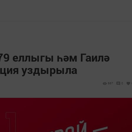
79 еллыгы һәм Гаилә
кция уздырыла
667
0