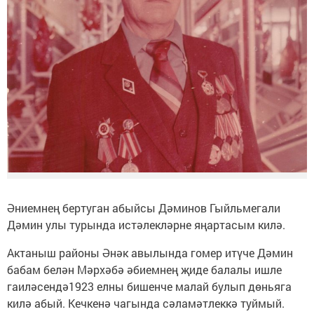
Әниемнең бертуган абыйсы Дәминов Гыйльмегали
Дәмин улы турында истәлекләрне яңартасым килә.
Актаныш районы Әнәк авылында гомер итүче Дәмин
бабам белән Мәрхәбә әбиемнең җиде балалы ишле
гаиләсендә1923 елны бишенче малай булып дөньяга
килә абый. Кечкенә чагында сәламәтлеккә туймый.