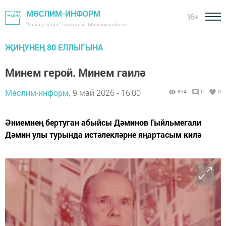
МӨСЛИМ-ИНФОРМ
16+
"Авыл утлары" газетасы - Мөслим районы
ҖИҢҮНЕҢ 80 ЕЛЛЫГЫНА
Минем герой. Минем гаилә
Мөслим-информ,
9 май 2026 - 16:00
824
0
0
Әниемнең бертуган абыйсы Дәминов Гыйльмегали
Дәмин улы турында истәлекләрне яңартасым килә