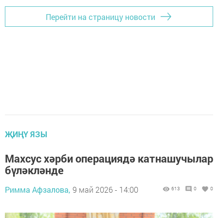
Перейти на страницу новости
ҖИҢҮ ЯЗЫ
Махсус хәрби операциядә катнашучылар
бүләкләнде
Римма Афзалова,
9 май 2026 - 14:00
613
0
0