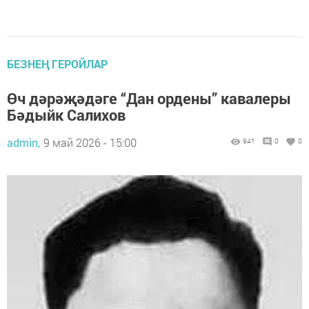
БЕЗНЕҢ ГЕРОЙЛАР
Өч дәрәҗәдәге “Дан ордены” кавалеры
Бәдыйк Салихов
admin,
9 май 2026 - 15:00
941
0
0