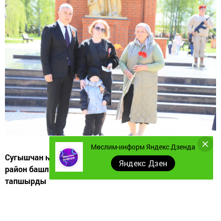
Мөслим-информ Яндекс Дзенда
Сугышчан һәм хезмәт даны мемориаль комплексында
Яндекс Дзен
район башлыгы Альберт Хуҗин орден-медальләр
тапшырды
Махсус хәрби операциядә һәлак булган бертөркем