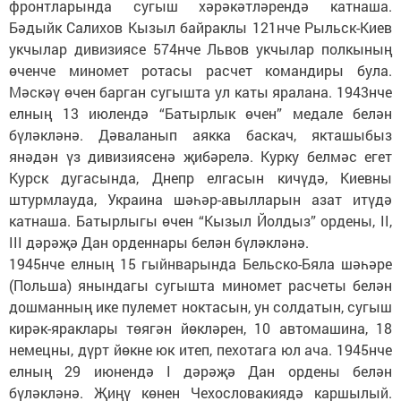
фронтларында сугыш хәрәкәтләрендә катнаша.
Бәдыйк Салихов Кызыл байраклы 121нче Рыльск-Киев
укчылар дивизиясе 574нче Львов укчылар полкының
өченче миномет ротасы расчет командиры була.
Мәскәү өчен барган сугышта ул каты яралана. 1943нче
елның 13 июлендә “Батырлык өчен” медале белән
бүләкләнә. Дәваланып аякка баскач, якташыбыз
янәдән үз дивизиясенә җибәрелә. Курку белмәс егет
Курск дугасында, Днепр елгасын кичүдә, Киевны
штурмлауда, Украина шәһәр-авылларын азат итүдә
катнаша. Батырлыгы өчен “Кызыл Йолдыз” ордены, II,
III дәрәҗә Дан орденнары белән бүләкләнә.
1945нче елның 15 гыйнварында Бельско-Бяла шәһәре
(Польша) янындагы сугышта миномет расчеты белән
дошманның ике пулемет ноктасын, ун солдатын, сугыш
кирәк-яраклары төягән йөкләрен, 10 автомашина, 18
немецны, дүрт йөкне юк итеп, пехотага юл ача. 1945нче
елның 29 июнендә I дәрәҗә Дан ордены белән
бүләкләнә. Җиңү көнен Чехословакиядә каршылый.