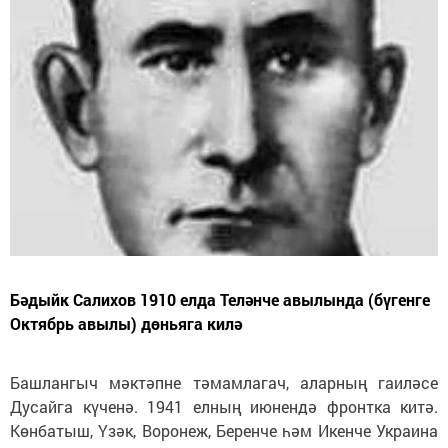
Бәдыйк Салихов 1910 елда Теләнче авылында (бүгенге
Октябрь авылы) дөньяга килә
Башлангыч мәктәпне тәмамлагач, аларның гаиләсе
Дусайга күченә. 1941 елның июнендә фронтка китә.
Көнбатыш, Үзәк, Воронеж, Беренче һәм Икенче Украина