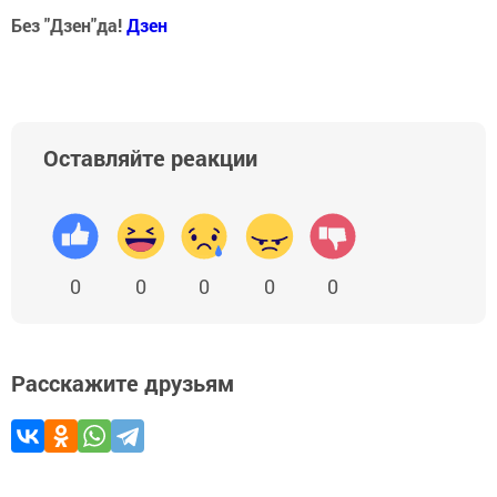
Без "Дзен"да!
Д
зен
Оставляйте реакции
0
0
0
0
0
Расскажите друзьям