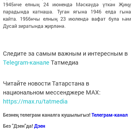
1945нче елның 24 июнендә Мәскәүдә үткән Җиңү
парадында катнаша. Туган ягына 1946 елда гына
кайта. 1956нчы елның 23 июлендә вафат була һәм
Дусай зиратында җирләнә.
Следите за самым важным и интересным в
Telegram-канале
Татмедиа
Читайте новости Татарстана в
национальном мессенджере MАХ:
https://max.ru/tatmedia
Безнең телеграм каналга кушылыгыз!
Телеграм-канал
Без "Дзен"да!
Д
зен