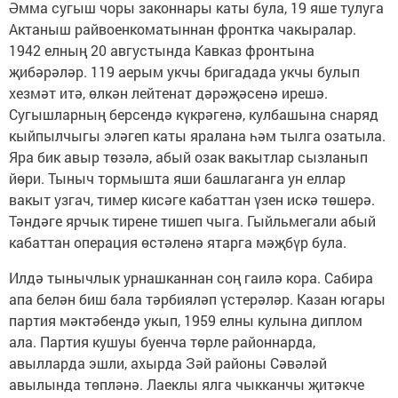
Әмма сугыш чоры законнары каты була, 19 яше тулуга
Актаныш райвоенкоматыннан фронтка чакыралар.
1942 елның 20 августында Кавказ фронтына
җибәрәләр. 119 аерым укчы бригадада укчы булып
хезмәт итә, өлкән лейтенат дәрәҗәсенә ирешә.
Сугышларның берсендә күкрәгенә, кулбашына снаряд
кыйпылчыгы эләгеп каты яралана һәм тылга озатыла.
Яра бик авыр төзәлә, абый озак вакытлар сызланып
йөри. Тыныч тормышта яши башлаганга ун еллар
вакыт узгач, тимер кисәге кабаттан үзен искә төшерә.
Тәндәге ярчык тирене тишеп чыга. Гыйльмегали абый
кабаттан операция өстәленә ятарга мәҗбүр була.
Илдә тынычлык урнашканнан соң гаилә кора. Сабира
апа белән биш бала тәрбияләп үстерәләр. Казан югары
партия мәктәбендә укып, 1959 елны кулына диплом
ала. Партия кушуы буенча төрле районнарда,
авылларда эшли, ахырда Зәй районы Сәвәләй
авылында төпләнә. Лаеклы ялга чыкканчы җитәкче