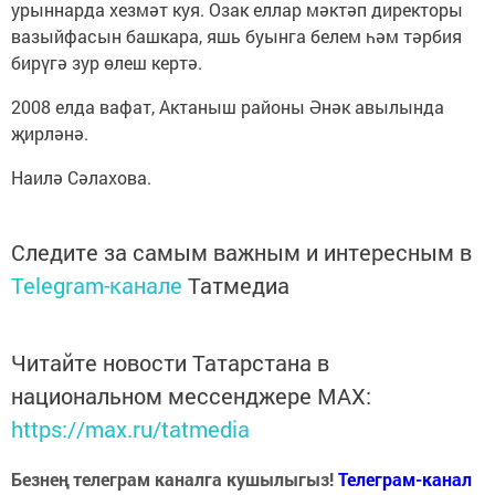
урыннарда хезмәт куя. Озак еллар мәктәп директоры
вазыйфасын башкара, яшь буынга белем һәм тәрбия
бирүгә зур өлеш кертә.
2008 елда вафат, Актаныш районы Әнәк авылында
җирләнә.
Наилә Сәлахова.
Следите за самым важным и интересным в
Telegram-канале
Татмедиа
Читайте новости Татарстана в
национальном мессенджере MАХ:
https://max.ru/tatmedia
Безнең телеграм каналга кушылыгыз!
Телеграм-канал