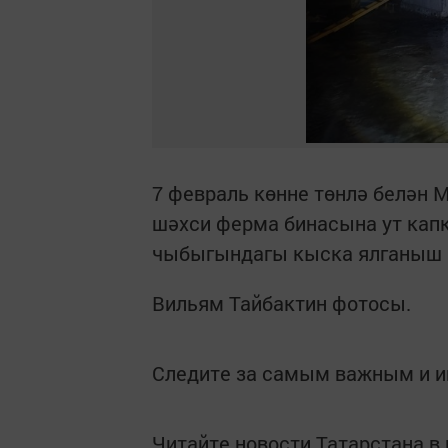
7 февраль көнне төнлә белән
шәхси ферма бинасына ут кап
чыбыгындагы кыска ялганыш 
Вильям Тайбактин фотосы.
Следите за самым важным и 
Читайте новости Татарстана 