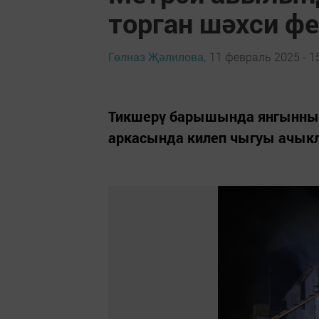
торган шәхси ф
Гөлназ Җәлилова,
11 февраль 2025 - 1
Тикшерү барышында янгынны
аркасында килеп чыгуы ачык