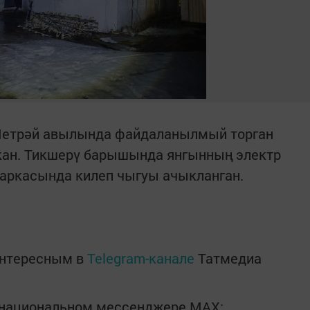
 Метрәй авылында файдаланылмый торган
кан. Тикшерү барышында янгынның электр
аркасында килеп чыгуы ачыкланган.
интересным в
Telegram-канале
Татмедиа
в национальном мессенджере MАХ: