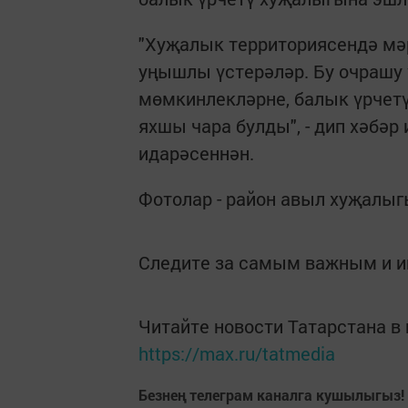
"Хуҗалык территориясендә мәр
уңышлы үстерәләр. Бу очрашу 
мөмкинлекләрне, балык үрчетү
яхшы чара булды", - дип хәбә
идарәсеннән.
Фотолар - район авыл хуҗалыг
Следите за самым важным и 
Читайте новости Татарстана 
https://max.ru/tatmedia
Безнең телеграм каналга кушылыгыз!