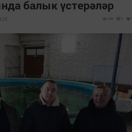
нда балык үстерәләр
4:25
398
0