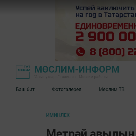
МӨСЛИМ-ИНФОРМ
"Авыл утлары" газетасы - Мөслим районы
Баш бит
Фотогалерея
Мөслим ТВ
ИМИНЛЕК
Метрәй авылын