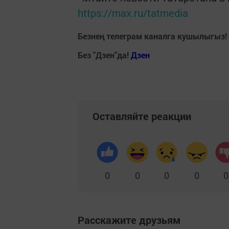
https://max.ru/tatmedia
Безнең телеграм каналга кушылыгыз!
Без "Дзен"да!
Д
зен
Оставляйте реакции
0
0
0
0
0
Расскажите друзьям