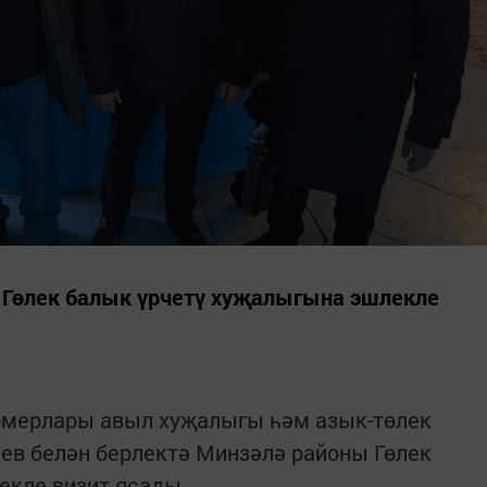
 Гөлек балык үрчетү хуҗалыгына эшлекле
мерлары авыл хуҗалыгы һәм азык-төлек
ев белән берлектә Минзәлә районы Гөлек
екле визит ясады.