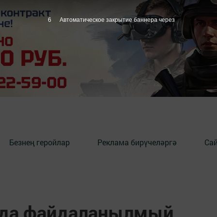
5
Автоматическое закрытие баннера через
Безнең геройлар
Реклама бирүчеләргә
Сай
да файдаланылмый