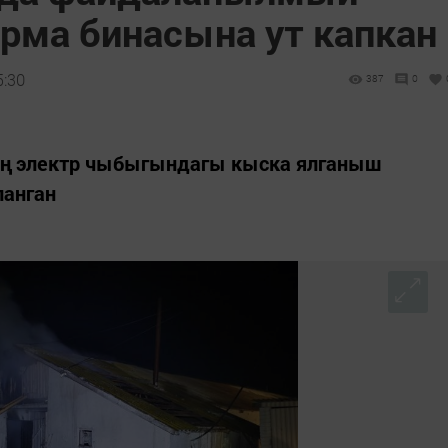
ерма бинасына ут капкан
5:30
387
0
ң электр чыбыгындагы кыска ялганыш
ланган