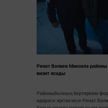
Ренат Вәлиев Минзәлә районы
визит ясады
Районыбызның бертөркем фер
идарәсе җитәкчесе Ренат Вәли
балык үрчетү хуҗалыгына эшл