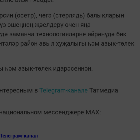
син (осетр), чөгә (стерлядь) балыкларын
үз эшеңнең җәелдерү өчен яңа
дә заманча технологияләрне өйрәнүдә бик
р итәләр район авыл хуҗалыгы һәм азык-төлек
ы һәм азык-төлек идарәсеннән.
интересным в
Telegram-канале
Татмедиа
в национальном мессенджере MАХ:
Телеграм-канал