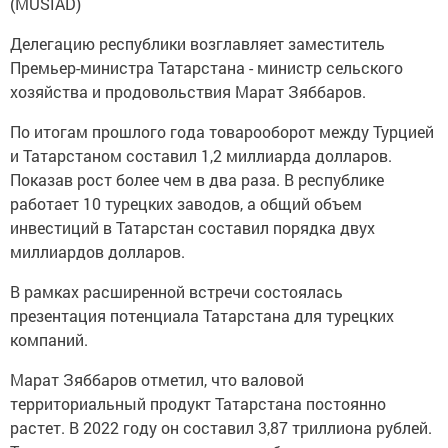
(MÜSİAD)
Делегацию республики возглавляет заместитель
Премьер-министра Татарстана - министр сельского
хозяйства и продовольствия Марат Зяббаров.
По итогам прошлого года товарооборот между Турцией
и Татарстаном составил 1,2 миллиарда долларов.
Показав рост более чем в два раза. В республике
работает 10 турецких заводов, а общий объем
инвестиций в Татарстан составил порядка двух
миллиардов долларов.
В рамках расширенной встречи состоялась
презентация потенциала Татарстана для турецких
компаний.
Марат Зяббаров отметил, что валовой
территориальный продукт Татарстана постоянно
растет. В 2022 году он составил 3,87 триллиона рублей.