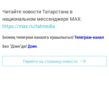
Читайте новости Татарстана в
национальном мессенджере MАХ:
https://max.ru/tatmedia
Безнең телеграм каналга кушылыгыз!
Телеграм-канал
Без "Дзен"да!
Д
зен
Перейти на страницу новости