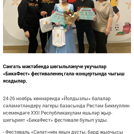
Сәнгать мәктәбендә шөгыльләнүче укучылар
«БикаФест» фестиваленең гала-концертында чыгыш
ясадылар.
24-26 ноябрь көннәрендә «Йолдызлы» балалар
сәламәтләндерү лагеры базасында Рөстәм Бикмуллин
исемендәге XXII Республикакүләм яшьләр җыр-
шигърият «БикаФест» фестивале булып узды.
- Фестиваль «Сәләт»нең якын дусты, бард җырчысы