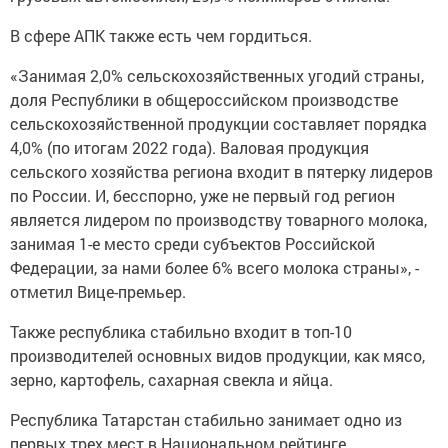
В сфере АПК также есть чем гордиться.
«Занимая 2,0% сельскохозяйственных угодий страны,
доля Республики в общероссийском производстве
сельскохозяйственной продукции составляет порядка
4,0% (по итогам 2022 года). Валовая продукция
сельского хозяйства региона входит в пятерку лидеров
по России. И, бесспорно, уже не первый год регион
является лидером по производству товарного молока,
занимая 1-е место среди субъектов Российской
Федерации, за нами более 6% всего молока страны», -
отметил Вице-премьер.
Также республика стабильно входит в топ-10
производителей основных видов продукции, как мясо,
зерно, картофель, сахарная свекла и яйца.
Республика Татарстан стабильно занимает одно из
первых трех мест в Национальном рейтинге