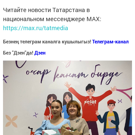
Читайте новости Татарстана в
национальном мессенджере MАХ:
https://max.ru/tatmedia
Безнең телеграм каналга кушылыгыз!
Телеграм-канал
Без "Дзен"да!
Д
зен