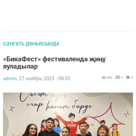
СӘНГАТЬ ДӨНЬЯСЫНДА
«БикаФест» фестивалендә җиңү
яуладылар
admin,
27 ноябрь 2023 - 09:35
592
0
0