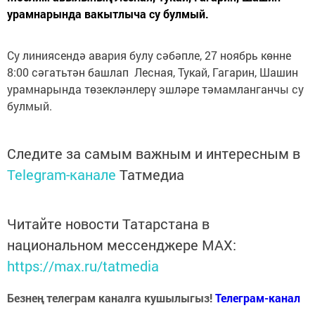
урамнарында вакытлыча су булмый.
Су линиясендә авария булу сәбәпле, 27 ноябрь көнне
8:00 сәгатьтән башлап Лесная, Тукай, Гагарин, Шашин
урамнарында төзекләнлерү эшләре тәмамланганчы су
булмый.
Следите за самым важным и интересным в
Telegram-канале
Татмедиа
Читайте новости Татарстана в
национальном мессенджере MАХ:
https://max.ru/tatmedia
Безнең телеграм каналга кушылыгыз!
Телеграм-канал