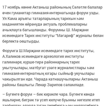
17 ноябрь көнне Актаныш районының Сәләтле балалар
өчен гуманитар гимназия-интернатында форум узды.
Ул Кама аръягы татарларының тарихын һәм
мәдәниятен өйрәнүдә актуаль проблемаларны
ачыклауга багышланды. Форумны Ш. Мәрҗани
исемендәге Тарих институты “Мәгариф” журналы белән
берлектә оештырды.
Форумга Ш.Мәрҗани исемендәге тарих институты,
А.Халиков исемендәге археология институты
галимнәре, күрше-тирә районнарның тарих
укытучылары, матбугат үзәге журналистлары һәм
гимназия-интернатның югары сыйныф укучылары
чакырылган иде. Чарада катнашучыларны Актаныш
районы башлыгы Ленар Зарипов сәламләде.
– Бүгенге форум – бик кирәкле чара. Бүгенге көндә
яшьләрне, бигрәк тә үсеп килүче буынны нигезле итеп
тәрбияләү, аларда туган телебезгә һәм милләтебезгә