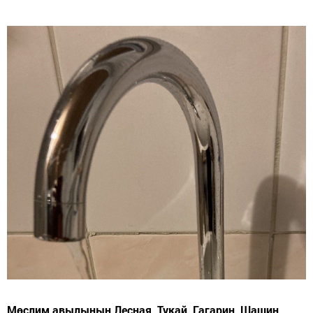
Мөслим авылының Лесная, Тукай, Гагарин, Шашин