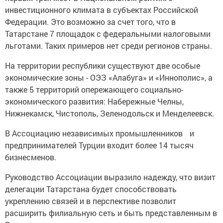
инвестиционного климата в субъектах Российской
Федерации. Это возможно за счет того, что в
Татарстане 7 площадок с федеральными налоговыми
льготами. Таких примеров нет среди регионов страны.
На территории республики существуют две особые
экономические зоны - ОЭЗ «Алабуга» и «Иннополис», а
также 5 территорий опережающего социально-
экономического развития: Набережные Челны,
Нижнекамск, Чистополь, Зеленодольск и Менделеевск.
В Ассоциацию независимых промышленников и
предпринимателей Турции входит более 14 тысяч
бизнесменов.
Руководство Ассоциации выразило надежду, что визит
делегации Татарстана будет способствовать
укреплению связей и в перспективе позволит
расширить филиальную сеть и быть представленным в