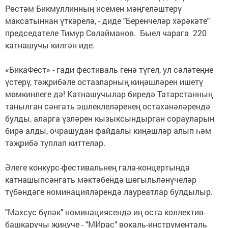
Рөстәм Бикмуллинның исемен мәңгеләштерү
максатыннан үткәрелә, - диде "Беренчеләр хәрәкәте"
председателе Тимур Сөләйманов. Быел чарага 220
катнашучы килгән иде.
«БикаФест» - гади фестиваль генә түгел, ул сәләтеңне
үстерү, тәҗрибәле остазларның киңәшләрен ишетү
мөмкинлеге дә! Катнашучылар биредә Татарстанның
танылган сәнгать эшлеклеләренең остаханәләрендә
булды, аларга үзләрен кызыксындырган сорауларын
бирә алды, очрашудан файдалы киңәшләр алып һәм
тәҗрибә туплап киттеләр.
Әлеге конкурс-фестивальнең гала-концертында
катнашыпсәнгать мәктәбендә шөгыльләнүчеләр
түбәндәге номинацияләрендә лауреатлар булдылыр.
"Махсус бүләк" номинациясендә иң оста коллектив-
башкаручы җиңүче - "МИрас" вокаль-инструменталь