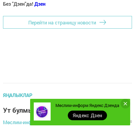
Без "Дзен"да!
Д
зен
Перейти на страницу новости
ЯҢАЛЫКЛАР
Мөслим-информ Яндекс Дзенда
Ут булмый
Яндекс Дзен
Мөслим-информ,
27 ноябрь 2023 - 08:00
449
0
0