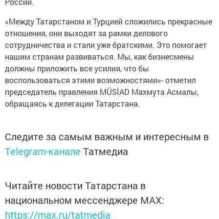
России.
«Между Татарстаном и Турцией сложились прекрасные
отношения, они выходят за рамки делового
сотрудничества и стали уже братскими. Это помогает
нашим странам развиваться. Мы, как бизнесмены
должны приложить все усилия, что бы
воспользоваться этими возможностями»- отметил
председатель правления MÜSİAD Махмута Асмалы,
обращаясь к делегации Татарстана.
Следите за самым важным и интересным в
Telegram-канале
Татмедиа
Читайте новости Татарстана в
национальном мессенджере MАХ:
https://max.ru/tatmedia