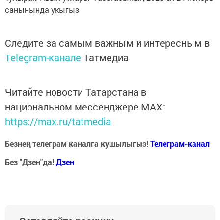
санынында укыгыз
Следите за самым важным и интересным в
Telegram-канале
Татмедиа
Читайте новости Татарстана в
национальном мессенджере MАХ:
https://max.ru/tatmedia
Безнең телеграм каналга кушылыгыз!
Телеграм-канал
Без "Дзен"да!
Д
зен