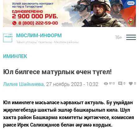
МӨСЛИМ-ИНФОРМ
16+
"Авыл утлары" газетасы - Мөслим районы
ИМИНЛЕК
Юл билгесе матурлык өчен түгел!
Лилия Шәймиева,
27 ноябрь 2023 - 10:32
613
0
0
Юл иминлеге мәсьәләсе һәрвакыт актуаль. Бу уңайдан
җирлегебездә шактый эшләр башкарылып килә. Шул
хакта район Башкарма комитеты җитәкчесе, комиссия
рәисе Ирек Салихҗанов белән әңгәмә кордык.