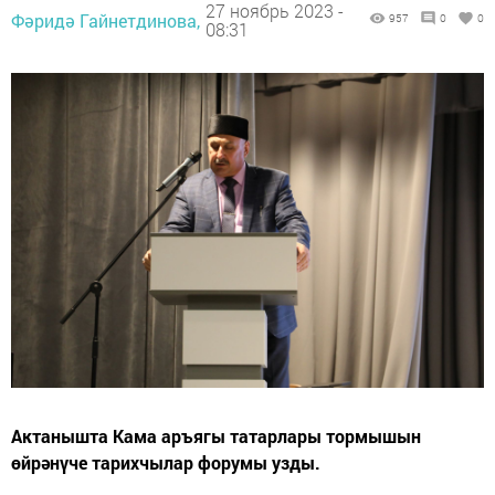
27 ноябрь 2023 -
Фәридә Гайнетдинова,
957
0
0
08:31
Актанышта Кама аръягы татарлары тормышын
өйрәнүче тарихчылар форумы узды.