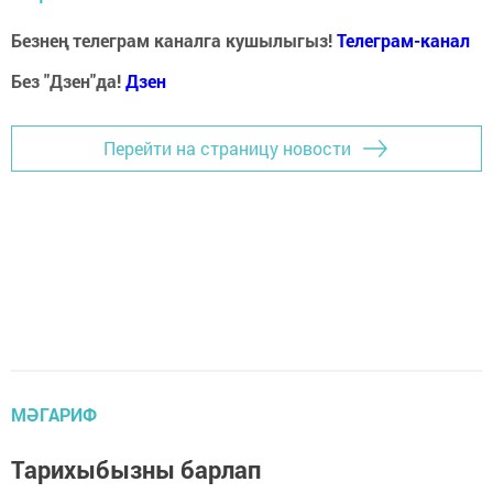
Безнең телеграм каналга кушылыгыз!
Телеграм-канал
Без "Дзен"да!
Д
зен
Перейти на страницу новости
МӘГАРИФ
Тарихыбызны барлап