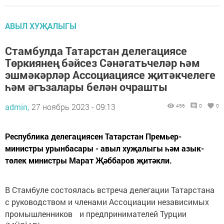
АВЫЛ ХУҖАЛЫГЫ
Стамбулда Татарстан делегациясе
Төркиянең бәйсез Сәнәгатьчеләр һәм
эшмәкәрләр Ассоциациясе җитәкчелеге
һәм әгъзалары белән очрашты
admin,
27 ноябрь 2023 - 09:13
456
0
0
Республика делегациясен Татарстан Премьер-
министры урынбасары - авыл хуҗалыгы һәм азык-
төлек министры Марат Җәббаров җитәкли.
В Стамбуле состоялась встреча делегации Татарстана
с руководством и членами Ассоциации независимых
промышленников и предпринимателей Турции