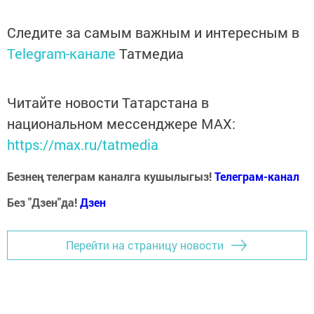
Следите за самым важным и интересным в
Telegram-канале
Татмедиа
Читайте новости Татарстана в
национальном мессенджере MАХ:
https://max.ru/tatmedia
Безнең телеграм каналга кушылыгыз!
Телеграм-канал
Без "Дзен"да!
Д
зен
Перейти на страницу новости