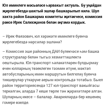
Юл иминлеге мәсьәләсе һәрвакыт актуаль. Бу уңайдан
җирлегебездә шактый эшләр башкарылып килә. Шул
хакта район Башкарма комитеты җитәкчесе, комиссия
рәисе Ирек Салихҗанов белән әңгәмә кордык.
– Ирек Фаязович, юл хәрәкәте иминлеге буенча
җирлегебездә нәрсәләр эшләнә?
– Комиссия эше районның ДАИ бүлекчәсе һәм башка
структуралар белән тыгыз хезмәттәшлектә
оештырыла. Юл-транспорт һәлакәтләрен булдырмау
өчен юлларның төзеклеген тәэмин итүне, мәктәп
автобусларының имин маршрутын билгеләү буенча
тикшерүләр үткәрүне аерым контрольдә тотабыз. Быел
район территориясендә 127 юл-транспорт вакыйгасы
теркәлгән, аларда 7 кеше төрле тән җәрәхәтләре алган.
Шуларның икесе – балалар. Аварияләрдә бер кешенең
гомере өзелде.