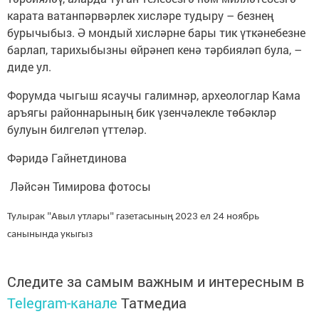
карата ватанпәрвәрлек хисләре тудыру – безнең
бурычыбыз. Ә мондый хисләрне бары тик үткәнебезне
барлап, тарихыбызны өйрәнеп кенә тәрбияләп була, –
диде ул.
Форумда чыгыш ясаучы галимнәр, археологлар Кама
аръягы районнарының бик үзенчәлекле төбәкләр
булуын билгеләп үттеләр.
Фәридә Гайнетдинова
Ләйсән Тимирова фотосы
Тулырак "Авыл утлары" газетасының 2023 ел 24 ноябрь
санынында укыгыз
Следите за самым важным и интересным в
Telegram-канале
Татмедиа