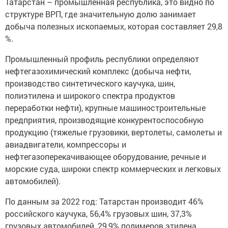
Татарстан – промышленная республика, это видно по
структуре ВРП, где значительную долю занимает
добыча полезных ископаемых, которая составляет 29,8
%.
Промышленный профиль республики определяют
нефтегазохимический комплекс (добыча нефти,
производство синтетического каучука, шин,
полиэтилена и широкого спектра продуктов
переработки нефти), крупные машиностроительные
предприятия, производящие конкурентоспособную
продукцию (тяжелые грузовики, вертолеты, самолеты и
авиадвигатели, компрессоры и
нефтегазоперекачивающее оборудование, речные и
морские суда, широки спектр коммерческих и легковых
автомобилей).
По данным за 2022 год: Татарстан производит 46%
российского каучука, 56,4% грузовых шин, 37,3%
грузовых автомобилей, 29,9% полимеров этилена.