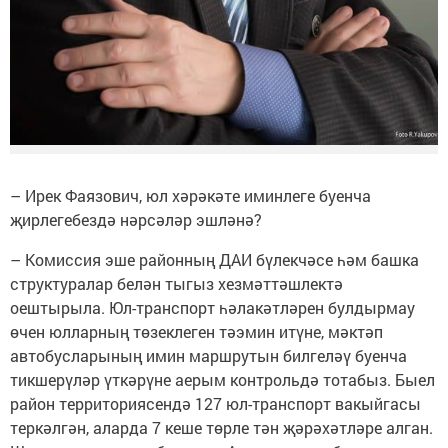
– Ирек Фаязович, юл хәрәкәте иминлеге буенча
җирлегебездә нәрсәләр эшләнә?
– Комиссия эше районның ДАИ бүлекчәсе һәм башка
структуралар белән тыгыз хезмәттәшлектә
оештырыла. Юл-транспорт һәлакәтләрен булдырмау
өчен юлларның төзеклеген тәэмин итүне, мәктәп
автобусларының имин маршрутын билгеләү буенча
тикшерүләр үткәрүне аерым контрольдә тотабыз. Быел
район территориясендә 127 юл-транспорт вакыйгасы
теркәлгән, аларда 7 кеше төрле тән җәрәхәтләре алган.