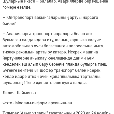
Шуларның икесе – балалар. Аварияләрдә бер кешенең
гомере өзелде.
– Юл-транспорт вакыйгаларының артуы нәрсәгә
бәйле?
– Аварияләргә транспорт чаралары белән аек
булмаган хәлдә идарә итү, юлның каршыга килүче
автомобильләр өчен билгеләнгән полосасына чыгу,
тизлек режимын арттыру китерә. Исерек машина
йөртүчеләрне ачыклау юнәлешендә даими һәм
көндәлек эш алып бару беренче планда булырга тиеш.
Бүгенге көнгәчә 81 шофер транспорт белән исерек
хәлдә идарә иткән өчен җаваплылыкка тартылды,
шуларның 11енә җинаять эше кузгатылды.
Лилия Шәймиева
Фото - Мөслим-информ архивыннан
Тулырак "Авыл утлары" газетасының 2023 ел 24 ноябрь