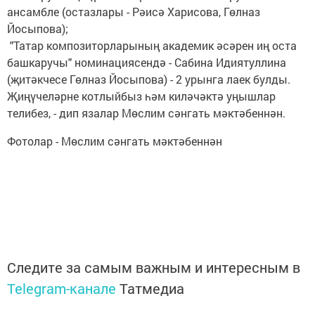
ансамбле (остазлары - Рәисә Харисова, Гөлназ
Йосыпова);
"Татар композиторларының академик әсәрен иң оста
башкаручы" номинациясендә - Сабина Идиятуллина
(җитәкчесе Гөлназ Йосыпова) - 2 урынга лаек булды.
Җиңүчеләрне котлыйбыз һәм киләчәктә уңышлар
телибез, - дип язалар Мөслим сәнгать мәктәбеннән.
Фотолар - Мөслим сәнгать мәктәбеннән
Следите за самым важным и интересным в
Telegram-канале
Татмедиа