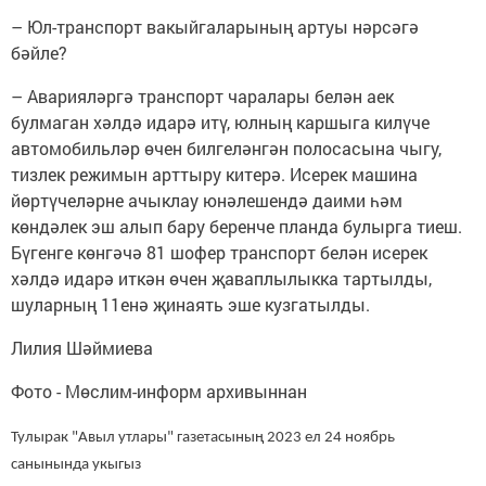
– Юл-транспорт вакыйгаларының артуы нәрсәгә
бәйле?
– Аварияләргә транспорт чаралары белән аек
булмаган хәлдә идарә итү, юлның каршыга килүче
автомобильләр өчен билгеләнгән полосасына чыгу,
тизлек режимын арттыру китерә. Исерек машина
йөртүчеләрне ачыклау юнәлешендә даими һәм
көндәлек эш алып бару беренче планда булырга тиеш.
Бүгенге көнгәчә 81 шофер транспорт белән исерек
хәлдә идарә иткән өчен җаваплылыкка тартылды,
шуларның 11енә җинаять эше кузгатылды.
Лилия Шәймиева
Фото - Мөслим-информ архивыннан
Тулырак "Авыл утлары" газетасының 2023 ел 24 ноябрь
санынында укыгыз