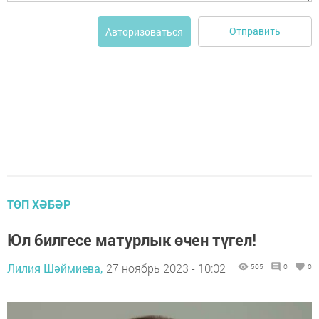
Отправить
Авторизоваться
ТӨП ХӘБӘР
Юл билгесе матурлык өчен түгел!
Лилия Шәймиева,
27 ноябрь 2023 - 10:02
505
0
0